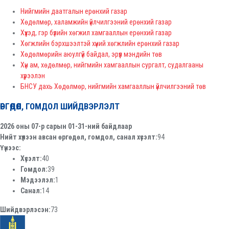
Нийгмийн даатгалын ерөнхий газар
Хөдөлмөр, халамжийн үйлчилгээний ерөнхий газар
Хүүхэд, гэр бүлийн хөгжил хамгааллын ерөнхий газар
Хөгжлийн бэрхшээлтэй хүний хөгжлийн ерөнхий газар
Хөдөлмөрийн аюулгүй байдал, эрүүл мэндийн төв
Хүн ам, хөдөлмөр, нийгмийн хамгааллын сургалт, судалгааны
хүрээлэн
БНСУ дахь Хөдөлмөр, нийгмийн хамгааллын үйлчилгээний төв
ӨРГӨДӨЛ, ГОМДОЛ ШИЙДВЭРЛЭЛТ
2026 оны 07-р сарын 01-31-ний байдлаар
Нийт хүлээн авсан өргөдөл, гомдол, санал хүсэлт:
94
Үүнээс:
Хүсэлт:
40
Гомдол:
39
Мэдээлэл:
1
Санал:
14
Шийдвэрлэсэн:
73