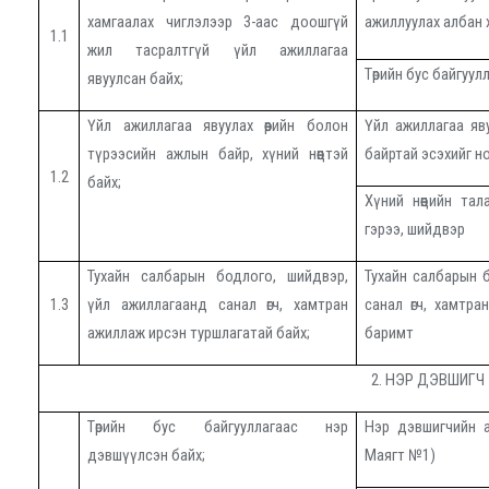
хамгаалах чиглэлээр 3-аас доошгүй
ажиллуулах албан 
1.1
жил тасралтгүй үйл ажиллагаа
Төрийн бус байгуул
явуулсан байх;
Үйл ажиллагаа явуулах өөрийн болон
Үйл ажиллагаа яву
түрээсийн ажлын байр, хүний нөөцтэй
байртай эсэхийг н
1.2
байх;
Хүний нөөцийн та
гэрээ, шийдвэр
Тухайн салбарын бодлого, шийдвэр,
Тухайн салбарын 
1.3
үйл ажиллагаанд санал өгч, хамтран
санал өгч, хамтр
ажиллаж ирсэн туршлагатай байх;
баримт
2. НЭР ДЭВШИГЧ
Төрийн бус байгууллагаас нэр
Нэр дэвшигчийн а
дэвшүүлсэн байх
;
Маягт №1)