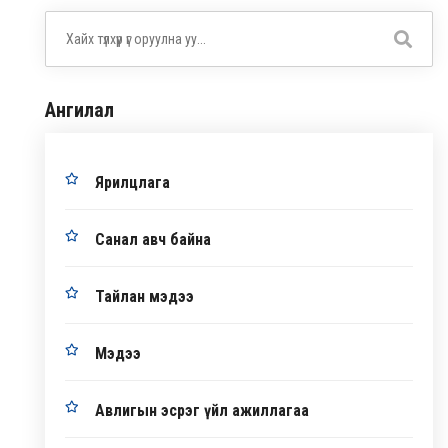
Ангилал
Ярилцлага
Санал авч байна
Тайлан мэдээ
Мэдээ
Авлигын эсрэг үйл ажиллагаа