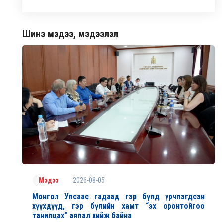
Шинэ мэдээ, мэдээлэл
2026-08-05
Мэдээ
Монгол Улсаас гадаад гэр бүлд үрчлэгдсэн
хүүхдүүд, гэр бүлийн хамт “эх оронтойгоо
танилцах” аялал хийж байна