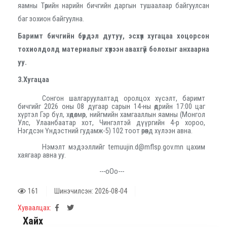
яамны Төрийн нарийн бичгийн даргын тушаалаар байгуулсан
баг зохион байгуулна.
Баримт бичгийн бүрдэл дутуу, эсхүл хугацаа хоцорсон
тохиолдолд материалыг хүлээн авахгүй болохыг анхаарна
уу.
3.Хугацаа
Сонгон шалгаруулалтад оролцох хүсэлт, баримт
бичгийг 2026 оны 08 дугаар сарын 14-ны өдрийн 17:00 цаг
хүртэл Гэр бүл, хөдөлмөр, нийгмийн хамгааллын яамны (Монгол
Улс, Улаанбаатар хот, Чингэлтэй дүүргийн 4-р хороо,
Нэгдсэн Үндэстний гудамж-5) 102 тоот өрөөнд хүлээн авна.
Нэмэлт мэдээллийг
temuujin.d
@mflsp.gov.mn цахим
хаягаар авна уу.
---oOo---
161
Шинэчилсэн: 2026-08-04
Хуваалцах:
Хайх