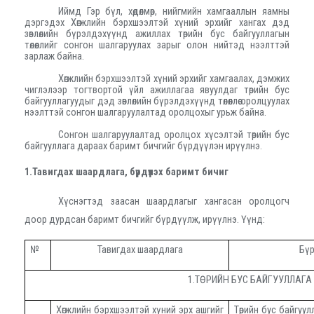
Иймд Гэр бүл, хөдөлмөр, нийгмийн хамгааллын яамны
дэргэдэх Хөгжлийн бэрхшээлтэй хүний эрхийг хангах дэд
зөвлөлийн бүрэлдэхүүнд ажиллах төрийн бус байгууллагын
төлөөллийг сонгон шалгаруулах зарыг олон нийтэд нээлттэй
зарлаж байна.
Хөгжлийн бэрхшээлтэй хүний эрхийг хамгаалах, дэмжих
чиглэлээр тогтвортой үйл ажиллагаа явуулдаг төрийн бус
байгууллагуудыг дэд зөвлөлийн бүрэлдэхүүнд төлөөллөө оролцуулах
нээлттэй сонгон шалгаруулалтад оролцохыг урьж байна.
Сонгон шалгаруулалтад оролцох хүсэлтэй төрийн бус
байгууллага дараах баримт бичгийг бүрдүүлэн ирүүлнэ.
1.Тавигдах шаардлага, бүрдүүлэх баримт бичиг
Хүснэгтэд заасан шаардлагыг хангасан оролцогч
доор дурдсан баримт бичгийг бүрдүүлж, ирүүлнэ. Үүнд:
№
Тавигдах шаардлага
Бүр
1.ТӨРИЙН БУС БАЙГУУЛЛАГА
Хөгжлийн бэрхшээлтэй хүний эрх ашгийг
Төрийн бус байгуулла