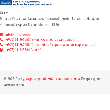
Хаяг:
Монгол Улс, Улаанбаатар хот, Чингэлтэй дүүргийн 4-р хороо, Нэгдсэн
Үндэстний гудамж-5 Улаанбаатар-15160
info@mflsp.gov.mn
+(976) 51-261553 /Бичиг хэрэг, өргөдөл, гомдол/
+(976) 51-260200 /Олон нийттэй харилцах ахлах мэргэжилтэн/
+(976) 11-328634 /Факс/
© 2026.
Гэр бүл, хөдөлмөр, нийгмийн хамгааллын яам.
Бүх эрх хуулиар
хамгаалагдсан.