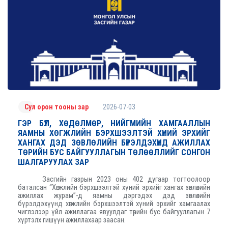
2026-07-03
Сул орон тооны зар
ГЭР БҮЛ, ХӨДӨЛМӨР, НИЙГМИЙН ХАМГААЛЛЫН
ЯАМНЫ ХӨГЖЛИЙН БЭРХШЭЭЛТЭЙ ХҮНИЙ ЭРХИЙГ
ХАНГАХ ДЭД ЗӨВЛӨЛИЙН БҮРЭЛДЭХҮҮНД АЖИЛЛАХ
ТӨРИЙН БУС БАЙГУУЛЛАГЫН ТӨЛӨӨЛЛИЙГ СОНГОН
ШАЛГАРУУЛАХ ЗАР
Засгийн газрын 2023 оны 402 дугаар тогтоолоор
баталсан “Хөгжлийн бэрхшээлтэй хүний эрхийг хангах зөвлөлийн
ажиллах журам”-д яамны дэргэдэх дэд зөвлөлийн
бүрэлдэхүүнд хөгжлийн бэрхшээлтэй хүний эрхийг хамгаалах
чиглэлээр үйл ажиллагаа явуулдаг төрийн бус байгууллагын 7
хүртэлх гишүүн ажиллахаар заасан.