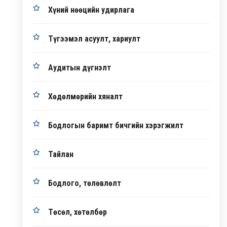
Хүний нөөцийн удирлага
Түгээмэл асуулт, хариулт
Аудитын дүгнэлт
Хөдөлмөрийн хяналт
Бодлогын баримт бичгийн хэрэгжилт
Тайлан
Бодлого, төлөвлөлт
Төсөл, хөтөлбөр