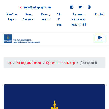
info@mflsp.gov.mn
Холбоо
Хаяг,
Санал,
11-
Авлигыг
English
барих
байршил
хүсэлт
11
мэдээлэх
төв
утас 11-10
Нүүр
Ил тод хүний нөөц
Сул орон тооны зар
Дэлгэрэнгүй