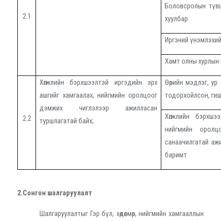
Боловсролын түв
2.1
хуулбар
Иргэний үнэмлэхий
Хамт олны хурлын
Хөгжлийн бэрхшээлтэй иргэдийн эрх
Өөрийн мэдлэг, ур
ашгийг хамгаалах, нийгмийн оролцоог
тодорхойлсон, гиш
дэмжих чиглэлээр ажилласан
Хөгжлийн бэрхшэ
2.2
туршлагатай байх
;
нийгмийн оролц
санаачилгатай ажи
баримт
2.Сонгон шалгаруулалт
Шалгаруулалтыг Гэр бүл, хөдөлмөр, нийгмийн хамгааллын