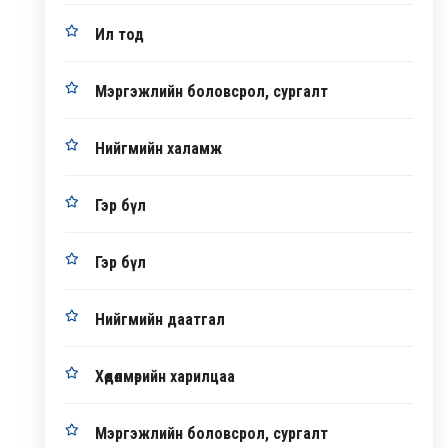
Ил тод
Мэргэжлийн боловсрол, сургалт
Нийгмийн халамж
Гэр бүл
Гэр бүл
Нийгмийн даатгал
Хөдөлмөрийн харилцаа
Мэргэжлийн боловсрол, сургалт