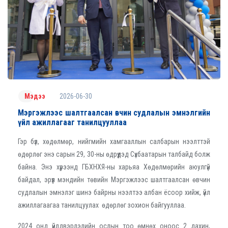
2026-06-30
Мэдээ
Мэргэжлээс шалтгаалсан өвчин судлалын эмнэлгийн
үйл ажиллагааг танилцууллаа
Гэр бүл, хөдөлмөр, нийгмийн хамгааллын салбарын нээлттэй
өдөрлөг энэ сарын 29, 30-ны өдрүүдэд Сүхбаатарын талбайд болж
байна. Энэ хүрээнд ГБХНХЯ-ны харьяа Хөдөлмөрийн аюулгүй
байдал, эрүүл мэндийн төвийн Мэргэжлээс шалтгаалсан өвчин
судлалын эмнэлэг шинэ байрны нээлтээ албан ёсоор хийж, үйл
ажиллагаагаа танилцуулах өдөрлөг зохион байгууллаа.
2024 онд үйлдвэрлэлийн ослын тоо өмнөх оноос 2 дахин,