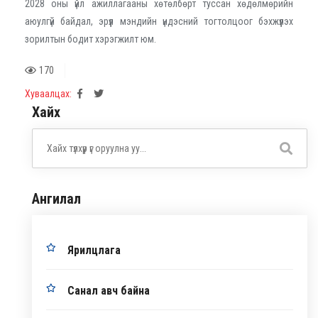
2028 оны үйл ажиллагааны хөтөлбөрт туссан хөдөлмөрийн
аюулгүй байдал, эрүүл мэндийн үндэсний тогтолцоог бэхжүүлэх
зорилтын бодит хэрэгжилт юм.
170
Хуваалцах:
Хайх
Ангилал
Ярилцлага
Санал авч байна