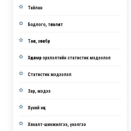
Тайлан
Бодлого, төлөвлөлт
Төсөл, хөтөлбөр
Хөдөлмөр эрхлэлтийн статистик мэдээлэл
Статистик мэдээлэл
Зар, мэдээ
Хүний нөөц
Хяналт-шинжилгээ, үнэлгээ