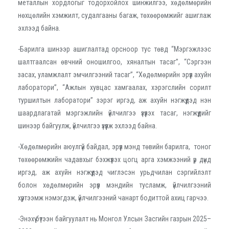
металлын хордлогыг тодорхойлох шинжилгээ, хөдөлмөрийн
нөхцөлийн хэмжилт, судалгааны багаж, төхөөрөмжийг ашиглаж
эхлээд байна.
-
Барилга шинээр ашиглалтад орсноор тус төвд “Мэргэжлээс
шалтгаалсан өвчний оношилгоо, хяналтын тасаг”, “Сэргээн
засах, уламжлалт эмчилгээний тасаг”, “Хөдөлмөрийн эрүүл ахуйн
лаборатори”, “Ажлын хувцас хамгаалах, хэрэгслийн сорилт
туршилтын лаборатори” зэрэг иргэд, аж ахуйн нэгжүүдэд нэн
шаардлагатай мэргэжлийн үйлчилгээ үзүүлэх тасаг, нэгжүүдийг
шинээр байгуулж, үйлчилгээ үзүүлж эхлээд байна.
-
Хөдөлмөрийн аюулгүй байдал, эрүүл мэнд төвийн барилга, тоног
төхөөрөмжийн чадавхыг бэхжүүлэх цогц арга хэмжээний үр дүнд
иргэд, аж ахуйн нэгжүүдэд чиглэсэн урьдчилан сэргийлэлт
болон хөдөлмөрийн эрүүл мэндийн тусламж, үйлчилгээний
хүртээмж нэмэгдэж, үйлчилгээний чанарт бодиттой ахиц гарчээ.
-
Энэхүү бүтээн байгуулалт нь Монгол Улсын Засгийн газрын 2025–