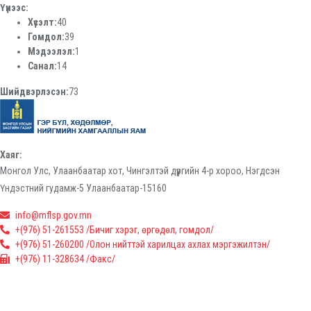
Үүнээс:
Хүсэлт:
40
Гомдол:
39
Мэдээлэл:
1
Санал:
14
Шийдвэрлэсэн:
73
Хаяг:
Монгол Улс, Улаанбаатар хот, Чингэлтэй дүүргийн 4-р хороо, Нэгдсэн
Үндэстний гудамж-5 Улаанбаатар-15160
info@mflsp.gov.mn
+(976) 51-261553 /Бичиг хэрэг, өргөдөл, гомдол/
+(976) 51-260200 /Олон нийттэй харилцах ахлах мэргэжилтэн/
+(976) 11-328634 /Факс/