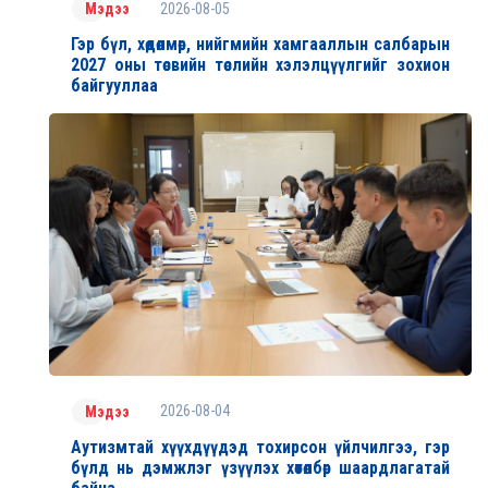
2026-08-05
Мэдээ
Гэр бүл, хөдөлмөр, нийгмийн хамгааллын салбарын
2027 оны төсвийн төслийн хэлэлцүүлгийг зохион
байгууллаа
2026-08-04
Мэдээ
Аутизмтай хүүхдүүдэд тохирсон үйлчилгээ, гэр
бүлд нь дэмжлэг үзүүлэх хөтөлбөр шаардлагатай