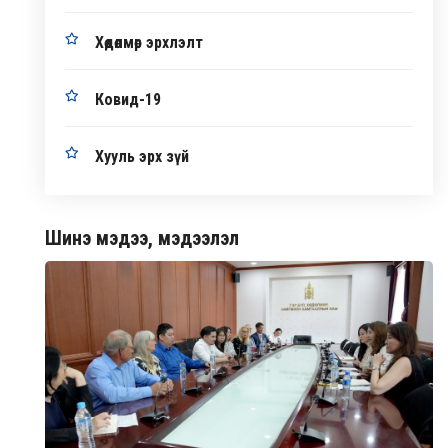
Хөдөлмөр эрхлэлт
Ковид-19
Хууль эрх зүй
Шинэ мэдээ, мэдээлэл