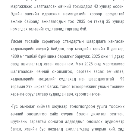
мэргэжлээс шалтгаалсан өвчний тохиолдол 43 хувиар өссөн.
Эдийн засгийн идэвхжил нэмэгдэхийн хэрээр эрсдэлтэй
ажлын байранд ажиллагсдын тоо 2035 он гэхэд 35 хувиар
нэмэгдэх төлөвийг судлаачид гаргаад буй.
Улсын төсвийн хөрөнгөөр стандартын шаардлага хангасан
хөдөлмөрийн аюулгүй байдал, эрүүл мэндийн төвийн 8 давхар,
4800 м² талбай бүхий шинэ барилгыг бариулж, 2025 оны 11 дүгээр
сард ашиглалтад хүлээн авсан юм. Мөн 2025 онд мэргэжлээс
шалтгаалсан өвчний оношилгоо, сэргээн засах эмчилгээ,
хөдөлмөрийн нөхцөлийг судлахад нэн шаардлагатай 99
төрлийн 298 ширхэг багаж, тоног төхөөрөмжийг улсын төсвийн
хөрөнгө оруулалтаар худалдан авч, хүлээлгэн өгсөн.
-
Тус эмнэлэг хиймэл оюунаар тоноглогдсон уушги тоосжих
өвчний оношилгоо хийх суурин болон дижитал рентген,
шуугианы гаралтай сонсгол алдагдлыг оношлох аудиометр
багаж, хэвийн бус нөхцөлд ажиллагчдад угаарын хий, хүнд