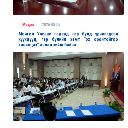
2026-08-05
Мэдээ
Монгол Улсаас гадаад гэр бүлд үрчлэгдсэн
хүүхдүүд, гэр бүлийн хамт “эх оронтойгоо
танилцах” аялал хийж байна