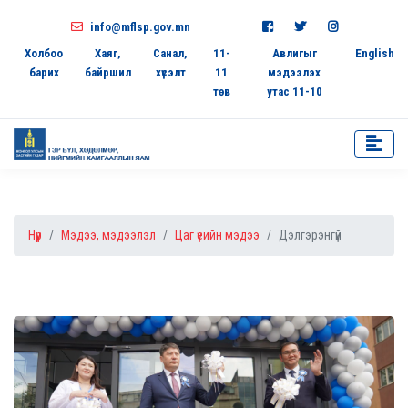
info@mflsp.gov.mn
Холбоо
Хаяг,
Санал,
11-
Авлигыг
English
барих
байршил
хүсэлт
11
мэдээлэх
төв
утас 11-10
Нүүр
Мэдээ, мэдээлэл
Цаг үеийн мэдээ
Дэлгэрэнгүй