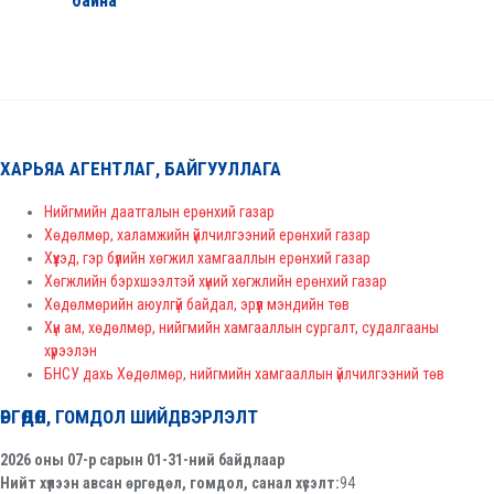
байна
ХАРЬЯА АГЕНТЛАГ, БАЙГУУЛЛАГА
Нийгмийн даатгалын ерөнхий газар
Хөдөлмөр, халамжийн үйлчилгээний ерөнхий газар
Хүүхэд, гэр бүлийн хөгжил хамгааллын ерөнхий газар
Хөгжлийн бэрхшээлтэй хүний хөгжлийн ерөнхий газар
Хөдөлмөрийн аюулгүй байдал, эрүүл мэндийн төв
Хүн ам, хөдөлмөр, нийгмийн хамгааллын сургалт, судалгааны
хүрээлэн
БНСУ дахь Хөдөлмөр, нийгмийн хамгааллын үйлчилгээний төв
ӨРГӨДӨЛ, ГОМДОЛ ШИЙДВЭРЛЭЛТ
2026 оны 07-р сарын 01-31-ний байдлаар
Нийт хүлээн авсан өргөдөл, гомдол, санал хүсэлт:
94