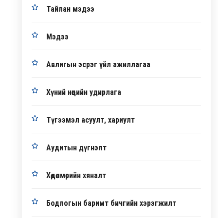
Тайлан мэдээ
Мэдээ
Авлигын эсрэг үйл ажиллагаа
Хүний нөөцийн удирлага
Түгээмэл асуулт, хариулт
Аудитын дүгнэлт
Хөдөлмөрийн хяналт
Бодлогын баримт бичгийн хэрэгжилт