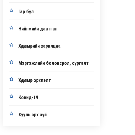
Гэр бүл
Нийгмийн даатгал
Хөдөлмөрийн харилцаа
Мэргэжлийн боловсрол, сургалт
Хөдөлмөр эрхлэлт
Ковид-19
Хууль эрх зүй