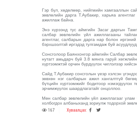
Гэр бүл, хөдөлмөр, нийгмийн хамгааллын сай
зөвлөлийн дарга Т.Аубакир, харьяа агентла
ажиллаж байна.
Энэ хүрээнд тус аймгийн Засаг даргын Тамг
салбар зөвлөлийн үйл ажиллагааны тайлан
агентлаг, салбарын дарга нар болон иргэни
бэрхшээлтэй иргэдэд тулгамдаж буй асуудлууд
Сонсголоор Баянхонгор аймгийн Салбар зөвлө
нутагт амьдарч буй 3.8 мянга гаруй хөгжлийн
хүртээмжтэй орчин бүрдүүлэх чиглэлээр хийсэ
Сайд Т.Аубакир сонсголын үеэр хэлсэн үгэндэ
зөвхөн нэг салбарын ажил хангалтгүй бөгө
бүтцийн хүртээмжийг бодитоор нэмэгдүүлэх 
эрчимжүүлэх шаардлагатайг онцоллоо.
Мөн салбар зөвлөлийн үйл ажиллагааг улам ч
холбогдох албаныханд зориулж тодорхой зөвл
167
Хуваалцах: