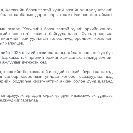
д, Хөгжлийн бэрхшээлтэй хүний эрхийг хангах үндэсний
г болон салбарын дарга нарын хамт Баянхонгор аймагт
ын газарт "Хөгжлийн бэрхшээлтэй хүний эрхийг хангах
гийн сонсгол" зохион байгуулагдлаа. Хуралд харьяа
й нийгмийн байгууллагын төлөөллүүд оролцож, хөгжлийн
ыг хэлэлцэв.
лийн 2025 оны үйл ажиллагааны тайланг сонсож, тус бүс
 бэрхшээлтэй иргэний эрхийг хамгаалах, тэдэнд ээлтэй,
н ажлуудыг дүгнэсэн юм.
э, хөгжлийн бэрхшээлтэй иргэдийн эрхийг бүрэн хангахад
өд салбар хоорондын уялдаа холбоог сайжруулах, дэд
төрийн бодлогын хэрэгжилтийг анхан болон дунд шатанд
анаржуулж, иргэдэд хүрэх үр дүнг идэвхжүүлэх үүднээс
өмжүүдийг гаргалаа