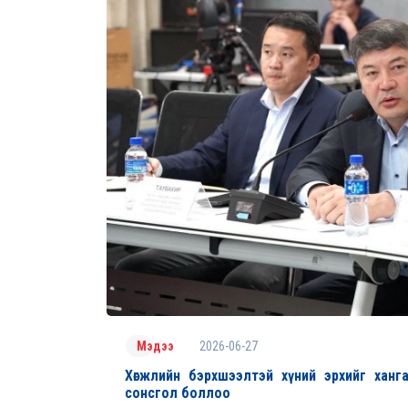
2026-06-27
Мэдээ
Хөгжлийн бэрхшээлтэй хүний эрхийг ханга
сонсгол боллоо