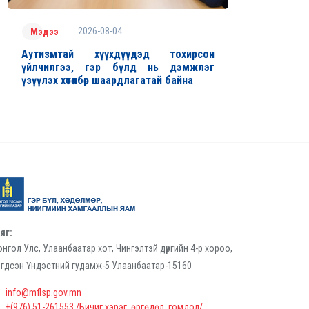
2026-08-04
Мэдээ
Аутизмтай хүүхдүүдэд тохирсон
үйлчилгээ, гэр бүлд нь дэмжлэг
үзүүлэх хөтөлбөр шаардлагатай байна
яг:
нгол Улс, Улаанбаатар хот, Чингэлтэй дүүргийн 4-р хороо,
гдсэн Үндэстний гудамж-5 Улаанбаатар-15160
info@mflsp.gov.mn
+(976) 51-261553 /Бичиг хэрэг, өргөдөл, гомдол/