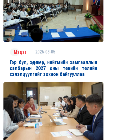
2026-08-05
Мэдээ
Гэр бүл, хөдөлмөр, нийгмийн хамгааллын
салбарын 2027 оны төсвийн төслийн
хэлэлцүүлгийг зохион байгууллаа