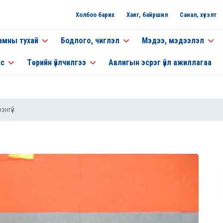
Холбоо барих
Хаяг, байршил
Санал, хүсэлт
амны тухай
Бодлого, чиглэл
Мэдээ, мэдээлэл
нс
Төрийн үйлчилгээ
Авлигын эсрэг үйл ажиллагаа
энгүй