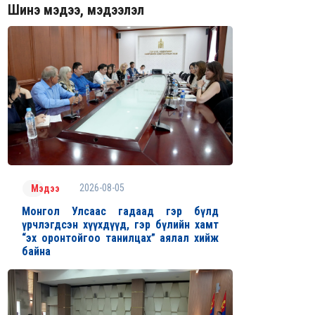
Шинэ мэдээ, мэдээлэл
2026-08-05
Мэдээ
Монгол Улсаас гадаад гэр бүлд
үрчлэгдсэн хүүхдүүд, гэр бүлийн хамт
“эх оронтойгоо танилцах” аялал хийж
байна