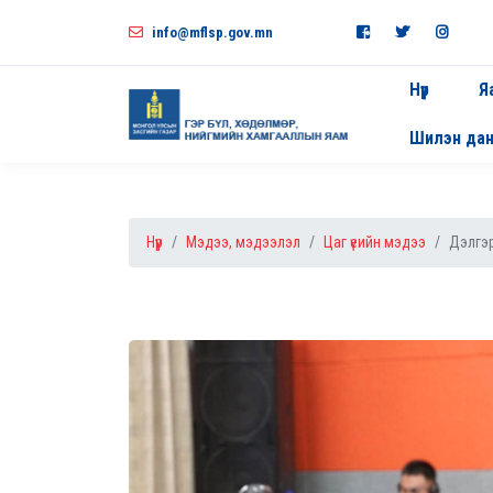
info@mflsp.gov.mn
Нүүр
Я
Шилэн да
Нүүр
Мэдээ, мэдээлэл
Цаг үеийн мэдээ
Дэлгэр