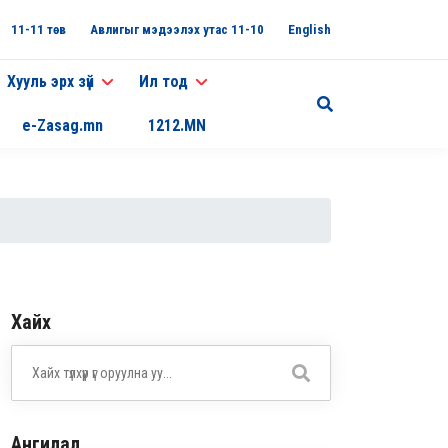
11-11 төв
Авлигыг мэдээлэх утас 11-10
English
Хууль эрх зүй
Ил тод
e-Zasag.mn
1212.MN
Хайх
Ангилал