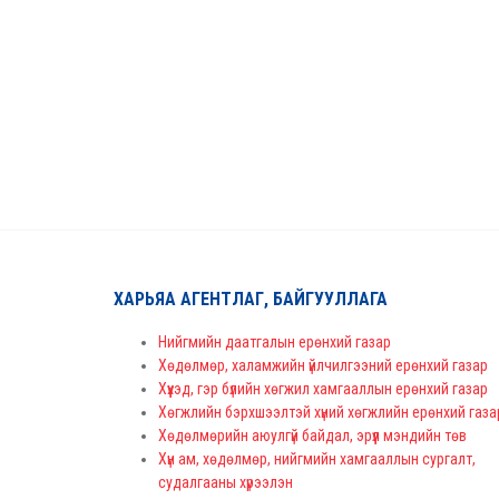
ХАРЬЯА АГЕНТЛАГ, БАЙГУУЛЛАГА
Нийгмийн даатгалын ерөнхий газар
Хөдөлмөр, халамжийн үйлчилгээний ерөнхий газар
Хүүхэд, гэр бүлийн хөгжил хамгааллын ерөнхий газар
Хөгжлийн бэрхшээлтэй хүний хөгжлийн ерөнхий газа
Хөдөлмөрийн аюулгүй байдал, эрүүл мэндийн төв
Хүн ам, хөдөлмөр, нийгмийн хамгааллын сургалт,
судалгааны хүрээлэн