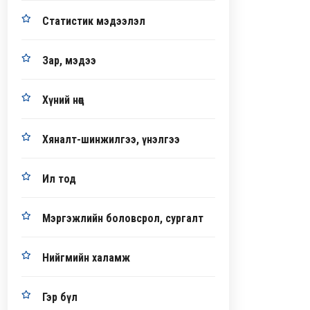
Статистик мэдээлэл
Зар, мэдээ
Хүний нөөц
Хяналт-шинжилгээ, үнэлгээ
Ил тод
Мэргэжлийн боловсрол, сургалт
Нийгмийн халамж
Гэр бүл