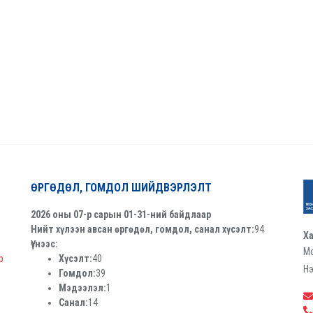
ӨРГӨДӨЛ, ГОМДОЛ ШИЙДВЭРЛЭЛТ
2026 оны 07-р сарын 01-31-ний байдлаар
Нийт хүлээн авсан өргөдөл, гомдол, санал хүсэлт:
94
Ха
Үүнээс:
Мо
р
Хүсэлт:
40
Нэ
Гомдол:
39
Мэдээлэл:
1
Санал:
14