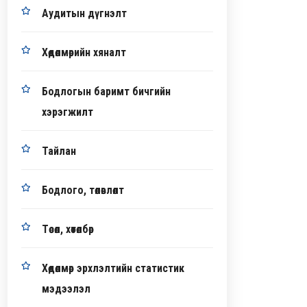
Аудитын дүгнэлт
Хөдөлмөрийн хяналт
Бодлогын баримт бичгийн
хэрэгжилт
Тайлан
Бодлого, төлөвлөлт
Төсөл, хөтөлбөр
Хөдөлмөр эрхлэлтийн статистик
мэдээлэл