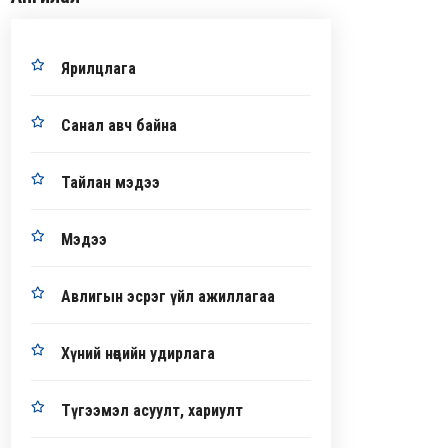
Ярилцлага
Санал авч байна
Тайлан мэдээ
Мэдээ
Авлигын эсрэг үйл ажиллагаа
Хүний нөөцийн удирлага
Түгээмэл асуулт, хариулт