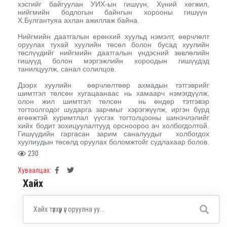
хэсгийг байгуулан УИХ-ын гишүүн, Хүний хөгжил,
нийгмийн бодлогын байнгын хорооны гишүүн
Х.Булгантуяа ахлан ажиллаж байна.
Нийгмийн даатгалын ерөнхий хуульд нэмэлт, өөрчлөлт
оруулах тухай хуулийн төсөл болон бусад хуулийн
төслүүдийг нийгмийн даатгалын үндэсний зөвлөлийн
гишүүд болон мэргэжлийн хороодын гишүүдэд
танилцуулж, санал солилцов.
Дээрх хуулийн өөрчлөлтөөр ахмадын тэтгэврийг
шимтгэл төлсөн хугацаанаас нь хамаарч нэмэгдүүлж,
олон жил шимтгэл төлсөн нь өндөр тэтгэвэр
тогтоолгодог шударга зарчмыг хэрэгжүүлж, иргэн бүрд
өгөөжтэй хуримтлал үүсгэх тогтолцооны шинэчлэлийг
хийх бодит зохицуулалтууд орсноороо ач холбогдолтой.
Гишүүдийн гаргасан зарим саналуудыг холбогдох
хуулиудын төсөлд оруулах боломжтойг судлахаар болов.
230
Хуваалцах:
Хайх