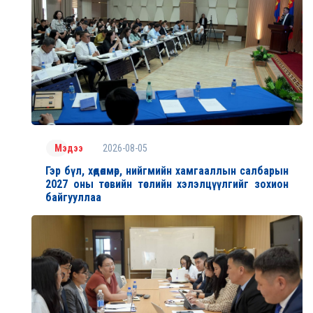
2026-08-05
Мэдээ
Гэр бүл, хөдөлмөр, нийгмийн хамгааллын салбарын
2027 оны төсвийн төслийн хэлэлцүүлгийг зохион
байгууллаа