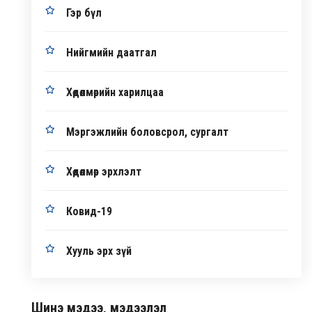
Гэр бүл
Нийгмийн даатгал
Хөдөлмөрийн харилцаа
Мэргэжлийн боловсрол, сургалт
Хөдөлмөр эрхлэлт
Ковид-19
Хууль эрх зүй
Шинэ мэдээ, мэдээлэл