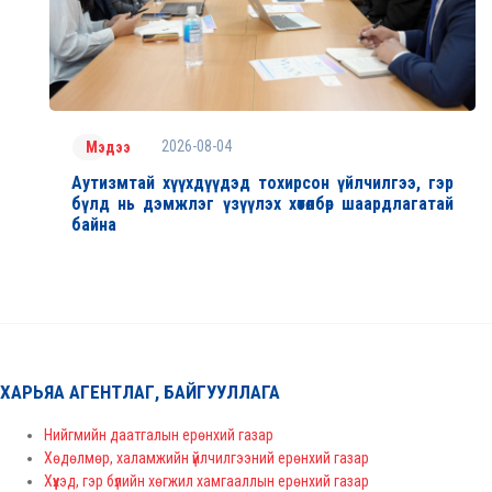
2026-08-04
Мэдээ
Аутизмтай хүүхдүүдэд тохирсон үйлчилгээ, гэр
бүлд нь дэмжлэг үзүүлэх хөтөлбөр шаардлагатай
байна
ХАРЬЯА АГЕНТЛАГ, БАЙГУУЛЛАГА
Нийгмийн даатгалын ерөнхий газар
Хөдөлмөр, халамжийн үйлчилгээний ерөнхий газар
Хүүхэд, гэр бүлийн хөгжил хамгааллын ерөнхий газар