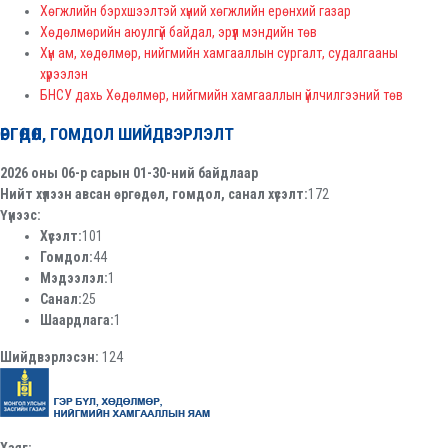
Хөгжлийн бэрхшээлтэй хүний хөгжлийн ерөнхий газар
Хөдөлмөрийн аюулгүй байдал, эрүүл мэндийн төв
Хүн ам, хөдөлмөр, нийгмийн хамгааллын сургалт, судалгааны
хүрээлэн
БНСУ дахь Хөдөлмөр, нийгмийн хамгааллын үйлчилгээний төв
ӨРГӨДӨЛ, ГОМДОЛ ШИЙДВЭРЛЭЛТ
2026 оны 06-р сарын 01-30-ний байдлаар
Нийт хүлээн авсан өргөдөл, гомдол, санал хүсэлт:
172
Үүнээс:
Хүсэлт:
101
Гомдол:
44
Мэдээлэл:
1
Санал:
25
Шаардлага:
1
Шийдвэрлэсэн:
124
Хаяг: