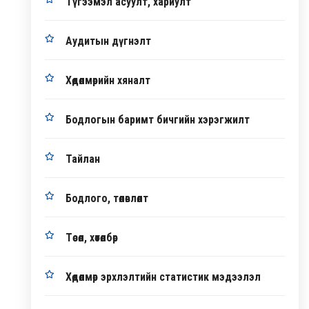
Түгээмэл асуулт, хариулт
Аудитын дүгнэлт
Хөдөлмөрийн хяналт
Бодлогын баримт бичгийн хэрэгжилт
Тайлан
Бодлого, төлөвлөлт
Төсөл, хөтөлбөр
Хөдөлмөр эрхлэлтийн статистик мэдээлэл