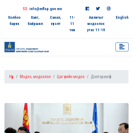
info@mflsp.gov.mn
Холбоо
Хаяг,
Санал,
11-
Авлигыг
English
барих
байршил
хүсэлт
11
мэдээлэх
төв
утас 11-10
Нүүр
Мэдээ, мэдээлэл
Цаг үеийн мэдээ
Дэлгэрэнгүй