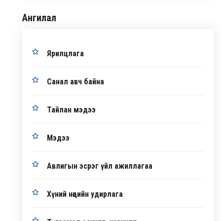
Ангилал
Ярилцлага
Санал авч байна
Тайлан мэдээ
Мэдээ
Авлигын эсрэг үйл ажиллагаа
Хүний нөөцийн удирлага