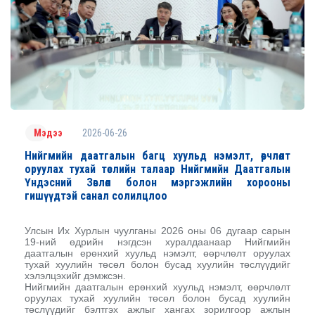
2026-06-26
Мэдээ
Нийгмийн даатгалын багц хуульд нэмэлт, өөрчлөлт
оруулах тухай төслийн талаар Нийгмийн Даатгалын
Үндэсний Зөвлөл болон мэргэжлийн хорооны
гишүүдтэй санал солилцлоо
Улсын Их Хурлын чуулганы 2026 оны 06 дугаар сарын
19-ний өдрийн нэгдсэн хуралдаанаар Нийгмийн
даатгалын ерөнхий хуульд нэмэлт, өөрчлөлт оруулах
тухай хуулийн төсөл болон бусад хуулийн төслүүдийг
хэлэлцэхийг дэмжсэн.
Нийгмийн даатгалын ерөнхий хуульд нэмэлт, өөрчлөлт
оруулах тухай хуулийн төсөл болон бусад хуулийн
төслүүдийг бэлтгэх ажлыг хангах зорилгоор ажлын