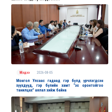
2026-08-05
Мэдээ
Монгол Улсаас гадаад гэр бүлд үрчлэгдсэн
хүүхдүүд, гэр бүлийн хамт “эх оронтойгоо
танилцах” аялал хийж байна