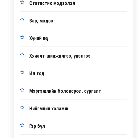
Статистик мэдээлэл
Зар, мэдээ
Хүний нөөц
Хяналт-шинжилгээ, үнэлгээ
Ил тод
Мэргэжлийн боловсрол, сургалт
Нийгмийн халамж
Гэр бүл