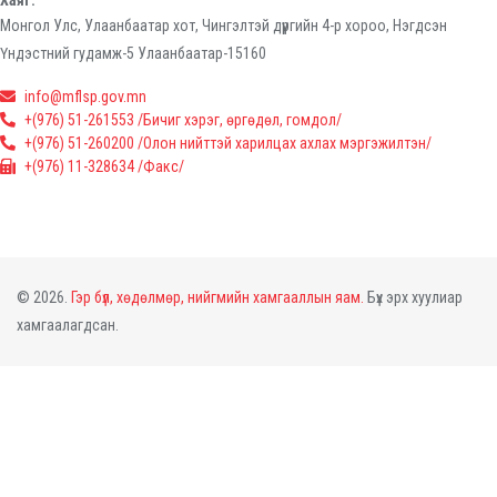
Монгол Улс, Улаанбаатар хот, Чингэлтэй дүүргийн 4-р хороо, Нэгдсэн
Үндэстний гудамж-5 Улаанбаатар-15160
info@mflsp.gov.mn
+(976) 51-261553 /Бичиг хэрэг, өргөдөл, гомдол/
+(976) 51-260200 /Олон нийттэй харилцах ахлах мэргэжилтэн/
+(976) 11-328634 /Факс/
© 2026.
Гэр бүл, хөдөлмөр, нийгмийн хамгааллын яам.
Бүх эрх хуулиар
хамгаалагдсан.