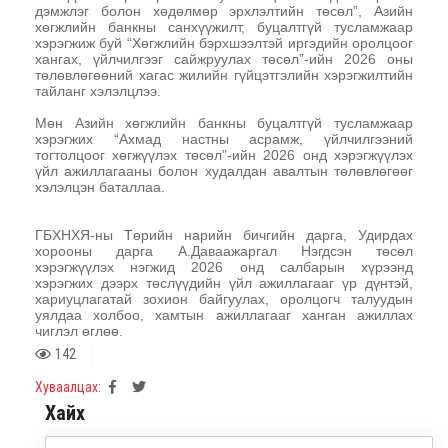
дэмжлэг болон хөдөлмөр эрхлэлтийн төсөл”, Азийн
хөгжлийн банкны санхүүжилт, буцалтгүй тусламжаар
хэрэгжиж буй “Хөгжлийн бэрхшээлтэй иргэдийн оролцоог
хангах, үйлчилгээг сайжруулах төсөл”-ийн 2026 оны
төлөвлөгөөний хагас жилийн гүйцэтгэлийн хэрэгжилтийн
тайланг хэлэлцлээ.
Мөн Азийн хөгжлийн банкны буцалтгүй тусламжаар
хэрэгжих “Ахмад настны асрамж, үйлчилгээний
тогтолцоог хөгжүүлэх төсөл”-ийн 2026 онд хэрэгжүүлэх
үйл ажиллагааны болон худалдан авалтын төлөвлөгөөг
хэлэлцэн баталлаа.
ГБХНХЯ-ны Төрийн нарийн бичгийн дарга, Удирдах
хорооны дарга А.Даваажаргал Нэгдсэн төсөл
хэрэгжүүлэх нэгжид 2026 онд салбарын хүрээнд
хэрэгжих дээрх төслүүдийн үйл ажиллагааг үр дүнтэй,
хариуцлагатай зохион байгуулах, оролцогч талуудын
уялдаа холбоо, хамтын ажиллагааг ханган ажиллах
чиглэл өглөө.
142
Хуваалцах:
Хайх