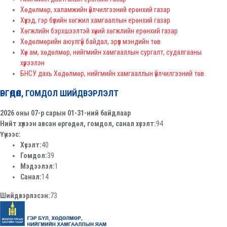
Хөдөлмөр, халамжийн үйлчилгээний ерөнхий газар
Хүүхэд, гэр бүлийн хөгжил хамгааллын ерөнхий газар
Хөгжлийн бэрхшээлтэй хүний хөгжлийн ерөнхий газар
Хөдөлмөрийн аюулгүй байдал, эрүүл мэндийн төв
Хүн ам, хөдөлмөр, нийгмийн хамгааллын сургалт, судалгааны
хүрээлэн
БНСУ дахь Хөдөлмөр, нийгмийн хамгааллын үйлчилгээний төв
ӨРГӨДӨЛ, ГОМДОЛ ШИЙДВЭРЛЭЛТ
2026 оны 07-р сарын 01-31-ний байдлаар
Нийт хүлээн авсан өргөдөл, гомдол, санал хүсэлт:
94
Үүнээс:
Хүсэлт:
40
Гомдол:
39
Мэдээлэл:
1
Санал:
14
Шийдвэрлэсэн:
73