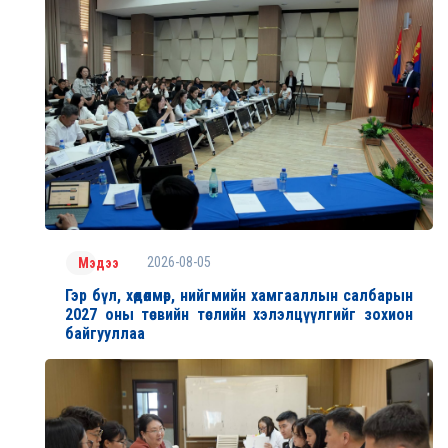
2026-08-05
Мэдээ
Гэр бүл, хөдөлмөр, нийгмийн хамгааллын салбарын
2027 оны төсвийн төслийн хэлэлцүүлгийг зохион
байгууллаа