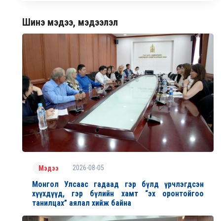
Шинэ мэдээ, мэдээлэл
2026-08-05
Мэдээ
Монгол Улсаас гадаад гэр бүлд үрчлэгдсэн
хүүхдүүд, гэр бүлийн хамт “эх оронтойгоо
танилцах” аялал хийж байна