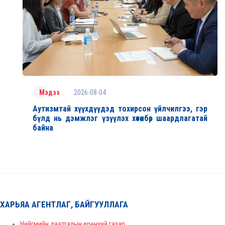
2026-08-04
Мэдээ
Аутизмтай хүүхдүүдэд тохирсон үйлчилгээ, гэр
бүлд нь дэмжлэг үзүүлэх хөтөлбөр шаардлагатай
байна
ХАРЬЯА АГЕНТЛАГ, БАЙГУУЛЛАГА
Нийгмийн даатгалын ерөнхий газар