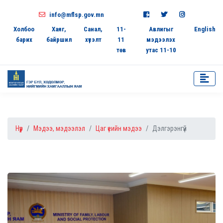
info@mflsp.gov.mn
Холбоо
Хаяг,
Санал,
11-
Авлигыг
English
барих
байршил
хүсэлт
11
мэдээлэх
төв
утас 11-10
Нүүр
Мэдээ, мэдээлэл
Цаг үеийн мэдээ
Дэлгэрэнгүй