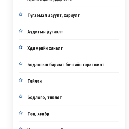
Түгээмэл асуулт, хариулт
Аудитын дүгнэлт
Хөдөлмөрийн хяналт
Бодлогын баримт бичгийн хэрэгжилт
Тайлан
Бодлого, төлөвлөлт
Төсөл, хөтөлбөр