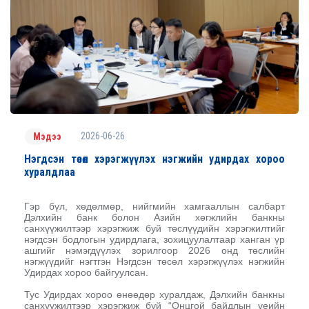
2026-06-26
Мэдээ
Нэгдсэн төсөл хэрэгжүүлэх нэгжийн удирдах хороо
хуралдлаа
Гэр бүл, хөдөлмөр, нийгмийн хамгааллын салбарт
Дэлхийн банк болон Азийн хөгжлийн банкны
санхүүжилтээр хэрэгжиж буй төслүүдийн хэрэгжилтийг
нэгдсэн бодлогын удирдлага, зохицуулалтаар ханган үр
ашгийг нэмэгдүүлэх зорилгоор 2026 онд төслийн
нэгжүүдийг нэгтгэн Нэгдсэн төсөл хэрэгжүүлэх нэгжийн
Удирдах хороо байгуулсан.
Тус Удирдах хороо өнөөдөр хуралдаж, Дэлхийн банкны
санхүүжилтээр хэрэгжиж буй “Онцгой байдлын үеийн