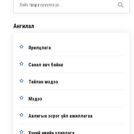
Ангилал
Ярилцлага
Санал авч байна
Тайлан мэдээ
Мэдээ
Авлигын эсрэг үйл ажиллагаа
Хүний нөөцийн удирлага