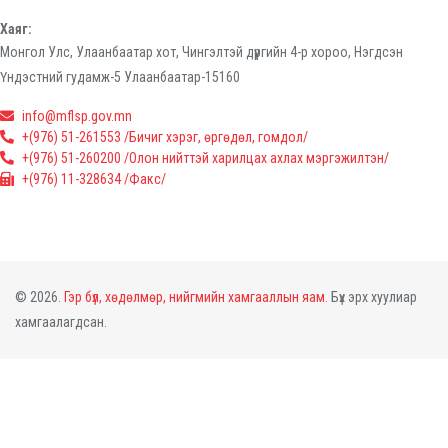
Хаяг:
Монгол Улс, Улаанбаатар хот, Чингэлтэй дүүргийн 4-р хороо, Нэгдсэн
Үндэстний гудамж-5 Улаанбаатар-15160
info@mflsp.gov.mn
+(976) 51-261553 /Бичиг хэрэг, өргөдөл, гомдол/
+(976) 51-260200 /Олон нийттэй харилцах ахлах мэргэжилтэн/
+(976) 11-328634 /Факс/
© 2026.
Гэр бүл, хөдөлмөр, нийгмийн хамгааллын яам.
Бүх эрх хуулиар
хамгаалагдсан.