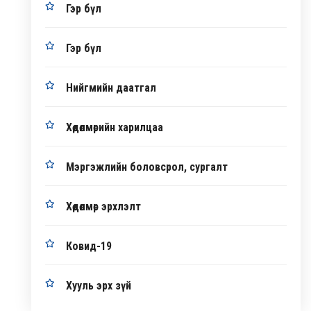
Гэр бүл
Гэр бүл
Нийгмийн даатгал
Хөдөлмөрийн харилцаа
Мэргэжлийн боловсрол, сургалт
Хөдөлмөр эрхлэлт
Ковид-19
Хууль эрх зүй