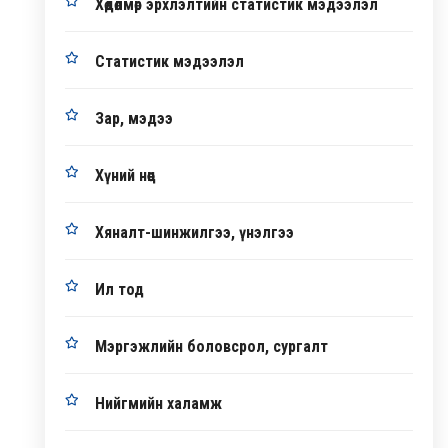
Хөдөлмөр эрхлэлтийн статистик мэдээлэл
Статистик мэдээлэл
Зар, мэдээ
Хүний нөөц
Хяналт-шинжилгээ, үнэлгээ
Ил тод
Мэргэжлийн боловсрол, сургалт
Нийгмийн халамж