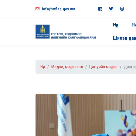
info@mflsp.gov.mn
Нүүр
Я
Шилэн да
Нүүр
Мэдээ, мэдээлэл
Цаг үеийн мэдээ
Дэлгэр