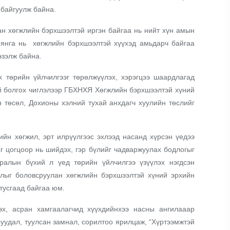
 байгуулж байна.
н хөгжлийн бэрхшээлтэй иргэн байгаа нь нийт хүн амын
 мянга нь хөгжлийн бэрхшээлтэй хүүхэд амьдарч байгаа
эзэлж байна.
х төрийн үйлчилгээг төрөлжүүлэх, хэрэгцээ шаардлагад
уй болгох чиглэлээр ГБХНХЯ Хөгжлийн бэрхшээлтэй хүний
 төсөл, Дохионы хэлний тухай анхдагч хуулийн төслийг
ийн хөгжил, эрт илрүүлгээс эхлээд насанд хүрсэн үедээ
г цогцоор нь шийдэх, гэр бүлийг чадваржуулах бодлогыг
ралын бүхий л үед төрийн үйлчилгээ үзүүлэх нэгдсэн
лыг боловсруулан хөгжлийн бэрхшээлтэй хүний эрхийн
тусгаад байгаа юм.
эх, асран хамгаалагчид хүүхдийнхээ насны ангилааар
суудал, туулсан замнал, сорилтоо ярилцаж, “Хүртээмжтэй