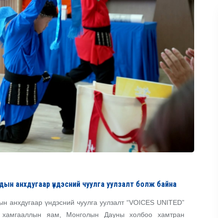
дын анхдугаар үндэсний чуулга уулзалт болж байна
ын анхдугаар үндэсний чуулга уулзалт “VOICES UNITED”
н хамгааллын яам, Монголын Дауны холбоо хамтран