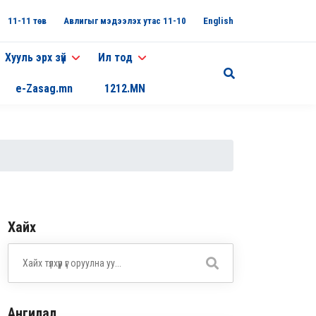
11-11 төв
Авлигыг мэдээлэх утас 11-10
English
Хууль эрх зүй
Ил тод
e-Zasag.mn
1212.MN
Хайх
Ангилал