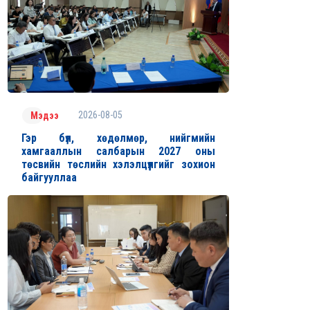
2026-08-05
Мэдээ
Гэр бүл, хөдөлмөр, нийгмийн
хамгааллын салбарын 2027 оны
төсвийн төслийн хэлэлцүүлгийг зохион
байгууллаа