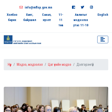
info@mflsp.gov.mn
Холбоо
Хаяг,
Санал,
11-
Авлигыг
English
барих
байршил
хүсэлт
11
мэдээлэх
төв
утас 11-10
Нүүр
Мэдээ, мэдээлэл
Цаг үеийн мэдээ
Дэлгэрэнгүй