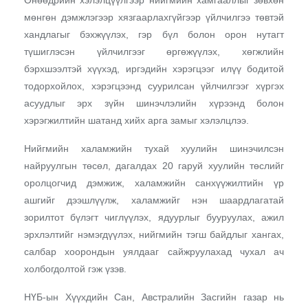
мөнгөн дэмжлэгээр хязгаарлахгүйгээр үйлчилгээ төвтэй
хандлагыг бэхжүүлэх, гэр бүл болон орон нутагт
түшиглэсэн үйлчилгээг өргөжүүлэх, хөгжлийн
бэрхшээлтэй хүүхэд, иргэдийн хэрэгцээг илүү бодитой
тодорхойлох, хэрэгцээнд суурилсан үйлчилгээг хүргэх
асуудлыг эрх зүйн шинэчлэлийн хүрээнд болон
хэрэгжилтийн шатанд хийх арга замыг хэлэлцлээ.
Нийгмийн халамжийн тухай хуулийн шинэчилсэн
найруулгын төсөл, дагалдах 20 гаруй хуулийн төслийг
оролцогчид дэмжиж, халамжийн санхүүжилтийн үр
ашгийг дээшлүүлж, халамжийг нэн шаардлагатай
зорилтот бүлэгт чиглүүлэх, ядуурлыг бууруулах, ажил
эрхлэлтийг нэмэгдүүлэх, нийгмийн тэгш байдлыг хангах,
салбар хоорондын уялдааг сайжруулахад чухал ач
холбогдолтой гэж үзэв.
НҮБ-ын Хүүхдийн Сан, Австралийн Засгийн газар нь