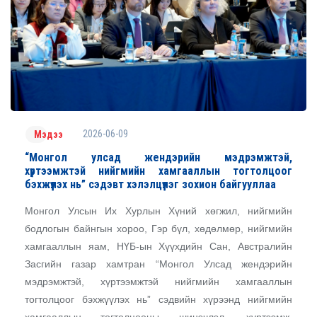
2026-06-09
Мэдээ
“Монгол улсад жендэрийн мэдрэмжтэй,
хүртээмжтэй нийгмийн хамгааллын тогтолцоог
бэхжүүлэх нь” сэдэвт хэлэлцүүлэг зохион байгууллаа
Монгол Улсын Их Хурлын Хүний хөгжил, нийгмийн
бодлогын байнгын хороо, Гэр бүл, хөдөлмөр, нийгмийн
хамгааллын яам, НҮБ-ын Хүүхдийн Сан, Австралийн
Засгийн газар хамтран “Монгол Улсад жендэрийн
мэдрэмжтэй, хүртээмжтэй нийгмийн хамгааллын
тогтолцоог бэхжүүлэх нь” сэдвийн хүрээнд нийгмийн
хамгааллын тогтолцооны шинэчлэл, хүртээмж,