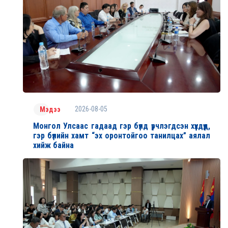
2026-08-05
Мэдээ
Монгол Улсаас гадаад гэр бүлд үрчлэгдсэн хүүхдүүд,
гэр бүлийн хамт “эх оронтойгоо танилцах” аялал
хийж байна