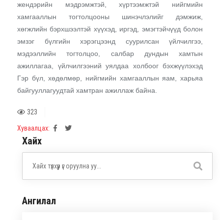
жендэрийн мэдрэмжтэй, хүртээмжтэй нийгмийн
хамгааллын тогтолцооны шинэчлэлийг дэмжиж,
хөгжлийн бэрхшээлтэй хүүхэд, иргэд, эмэгтэйчүүд болон
эмзэг бүлгийн хэрэгцээнд суурилсан үйлчилгээ,
мэдээллийн тогтолцоо, салбар дундын хамтын
ажиллагаа, үйлчилгээний уялдаа холбоог бэхжүүлэхэд
Гэр бүл, хөдөлмөр, нийгмийн хамгааллын яам, харьяа
байгууллагуудтай хамтран ажиллаж байна.
323
Хуваалцах:
Хайх
Ангилал