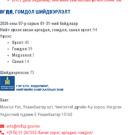
БНСУ дахь Хөдөлмөр, нийгмийн хамгааллын үйлчилгээний төв
ӨРГӨДӨЛ, ГОМДОЛ ШИЙДВЭРЛЭЛТ
2026 оны 07-р сарын 01-31-ний байдлаар
Нийт хүлээн авсан өргөдөл, гомдол, санал хүсэлт:
94
Үүнээс:
Хүсэлт:
40
Гомдол:
39
Мэдээлэл:
1
Санал:
14
Шийдвэрлэсэн:
73
Хаяг:
Монгол Улс, Улаанбаатар хот, Чингэлтэй дүүргийн 4-р хороо, Нэгдсэн
Үндэстний гудамж-5 Улаанбаатар-15160
info@mflsp.gov.mn
+(976) 51-261553 /Бичиг хэрэг, өргөдөл, гомдол/