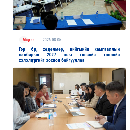
2026-08-05
Мэдээ
Гэр бүл, хөдөлмөр, нийгмийн хамгааллын
салбарын 2027 оны төсвийн төслийн
хэлэлцүүлгийг зохион байгууллаа