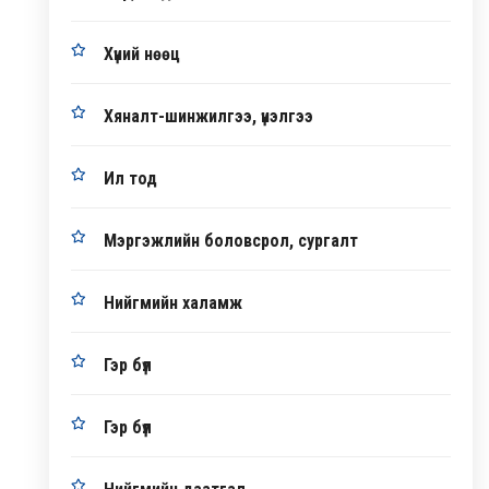
Хүний нөөц
Хяналт-шинжилгээ, үнэлгээ
Ил тод
Мэргэжлийн боловсрол, сургалт
Нийгмийн халамж
Гэр бүл
Гэр бүл