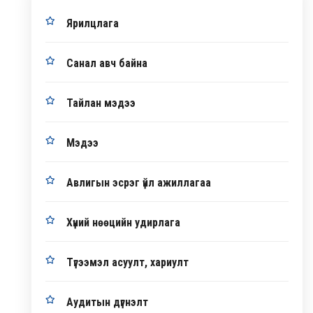
Ярилцлага
Санал авч байна
Тайлан мэдээ
Мэдээ
Авлигын эсрэг үйл ажиллагаа
Хүний нөөцийн удирлага
Түгээмэл асуулт, хариулт
Аудитын дүгнэлт