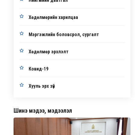
Нийгмийн даатгал
Хөдөлмөрийн харилцаа
Мэргэжлийн боловсрол, сургалт
Хөдөлмөр эрхлэлт
Ковид-19
Хууль эрх зүй
Шинэ мэдээ, мэдээлэл