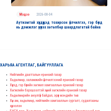
2026-08-04
Мэдээ
Аутизмтай хүүхдүүдэд тохирсон үйлчилгээ, гэр бүлд
нь дэмжлэг үзүүлэх хөтөлбөр шаардлагатай байна
ХАРЬЯА АГЕНТЛАГ, БАЙГУУЛЛАГА
Нийгмийн даатгалын ерөнхий газар
Хөдөлмөр, халамжийн үйлчилгээний ерөнхий газар
Хүүхэд, гэр бүлийн хөгжил хамгааллын ерөнхий газар
Хөгжлийн бэрхшээлтэй хүний хөгжлийн ерөнхий газар
Хөдөлмөрийн аюулгүй байдал, эрүүл мэндийн төв
Хүн ам, хөдөлмөр, нийгмийн хамгааллын сургалт, судалгааны
хүрээлэн