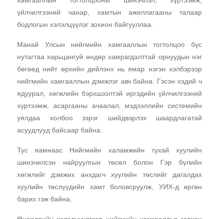
үйлчилгээний чанар, хамтын ажиллагааны талаар
бодлогын хэлэлцүүлэг зохион байгууллаа.
Манай Улсын нийгмийн хамгааллын тогтолцоо бүс
нутагтаа харьцангуй өндөр хамрагдалттай орнуудын нэг
бөгөөд нийт өрхийн дийлэнх нь ямар нэгэн хэлбэрээр
нийгмийн хамгааллын дэмжлэг авч байна. Гэсэн хэдий ч
ядуурал, хөгжлийн бэрхшээлтэй иргэдийн үйлчилгээний
хүртээмж, асаргааны ачаалал, мэдээллийн системийн
уялдаа холбоо зэрэг шийдвэрлэх шаардлагатай
асуудлууд байсаар байна.
Тус яамнаас Нийгмийн халамжийн тухай хуулийн
шинэчилсэн найруулгын төсөл болон Гэр бүлийн
хөгжлийг дэмжих анхдагч хуулийн төслийг дагалдах
хуулийн төслүүдийн хамт боловсруулж, УИХ-д өргөн
барих гэж байна.
Өнөөдрийн хэлэлцүүлгээр нийгмийн хамгааллыг зөвхөн