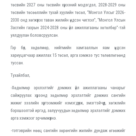
төсвийн 2027 оны төсвийн хүрээний мэдэгдэл, 2028-2029 оны
төсвийн төсөөллийн тухай хуулийн төсөл, “Монгол Улсыг 2026-
2030 онд хөгжүүлэх таван жилийн үндсэн чиглэл”, “Монгол Улсын
Засгийн газрын 2024-2028 оны үйл ажиллагааны хөтөлбөр”-тэй
уялдуулан боловсруулсан.
Гэр бүл, хөдөлмөр, нийгмийн хамгааллын яам үндсэн
хариуцагчаар ажиллах 15 төсөл, арга хэмжээ тус төлөвлөгөөнд
туссан.
Тухайлбал,
-Хөдөлмөр эрхлэлтийг дэмжих үйл ажиллагааны чанарыг
сайжруулах хүрээнд хөдөлмөр эрхлэлтийг дэмжих сангийн
жижиг зээлийн хүртээмжийг нэмэгдүүлж, эмэгтэйчүүд, хөгжлийн
бэрхшээлтэй иргэд, залуучуудын хөдөлмөр эрхлэлтийг дэмжих
арга хэмжээг эрчимжүүлнэ.
-тэтгэврийн нөөц сангийн хөрөнгийн жилийн дундаж өгөөжийг