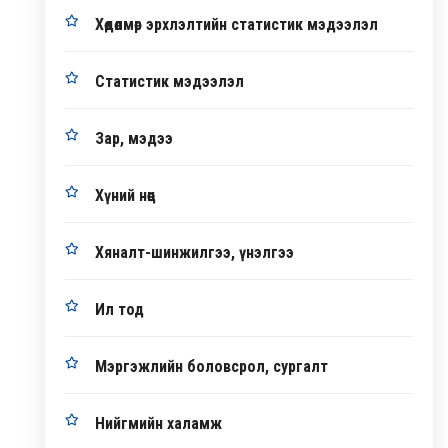
Хөдөлмөр эрхлэлтийн статистик мэдээлэл
Статистик мэдээлэл
Зар, мэдээ
Хүний нөөц
Хяналт-шинжилгээ, үнэлгээ
Ил тод
Мэргэжлийн боловсрол, сургалт
Нийгмийн халамж