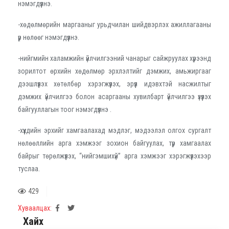
нэмэгдүүлнэ.
-хөдөлмөрийн маргааныг урьдчилан шийдвэрлэх ажиллагааны
үр нөлөөг нэмэгдүүлнэ.
-нийгмийн халамжийн үйлчилгээний чанарыг сайжруулах хүрээнд
зорилтот өрхийн хөдөлмөр эрхлэлтийг дэмжих, амьжиргааг
дээшлүүлэх хөтөлбөр хэрэгжүүлэх, эрүүл идэвхтэй насжилтыг
дэмжих үйлчилгээ болон асаргааны хувилбарт үйлчилгээ үзүүлэх
байгууллагын тоог нэмэгдүүлнэ .
-хүүхдийн эрхийг хамгаалахад мэдлэг, мэдээлэл олгох сургалт
нөлөөллийн арга хэмжээг зохион байгуулах, түр хамгаалах
байрыг төрөлжүүлэх, “нийгэмшихүй” арга хэмжээг хэрэгжүүлэхээр
туслаа.
429
Хуваалцах:
Хайх