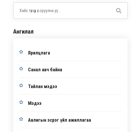
Ангилал
Ярилцлага
Санал авч байна
Тайлан мэдээ
Мэдээ
Авлигын эсрэг үйл ажиллагаа