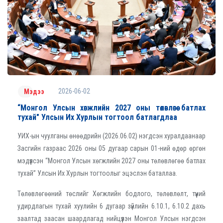
2026-06-02
Мэдээ
“Монгол Улсын хөгжлийн 2027 оны төлөвлөгөө батлах
тухай" Улсын Их Хурлын тогтоол батлагдлаа
УИХ-ын чуулганы өнөөдрийн (2026.06.02) нэгдсэн хуралдаанаар
Засгийн газраас 2026 оны 05 дугаар сарын 01-ний өдөр өргөн
мэдүүлсэн “Монгол Улсын хөгжлийн 2027 оны төлөвлөгөө батлах
тухай” Улсын Их Хурлын тогтоолыг эцэслэн баталлаа.
Төлөвлөгөөний төслийг Хөгжлийн бодлого, төлөвлөлт, түүний
удирдлагын тухай хуулийн 6 дугаар зүйлийн 6.10.1, 6.10.2 дахь
заалтад заасан шаардлагад нийцүүлэн Монгол Улсын нэгдсэн