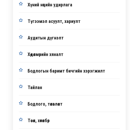
Хүний нөөцийн удирлага
Түгээмэл асуулт, хариулт
Аудитын дүгнэлт
Хөдөлмөрийн хяналт
Бодлогын баримт бичгийн хэрэгжилт
Тайлан
Бодлого, төлөвлөлт
Төсөл, хөтөлбөр