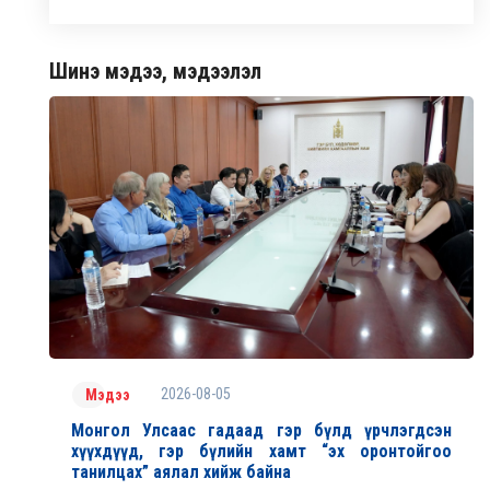
Шинэ мэдээ, мэдээлэл
2026-08-05
Мэдээ
Монгол Улсаас гадаад гэр бүлд үрчлэгдсэн
хүүхдүүд, гэр бүлийн хамт “эх оронтойгоо
танилцах” аялал хийж байна