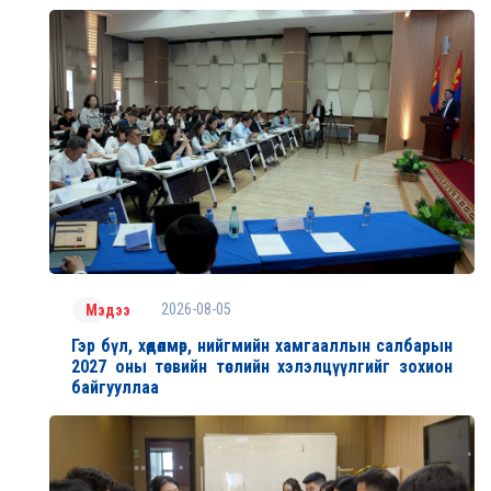
2026-08-05
Мэдээ
Гэр бүл, хөдөлмөр, нийгмийн хамгааллын салбарын
2027 оны төсвийн төслийн хэлэлцүүлгийг зохион
байгууллаа