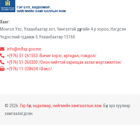
Хаяг:
Монгол Улс, Улаанбаатар хот, Чингэлтэй дүүргийн 4-р хороо, Нэгдсэн
Үндэстний гудамж-5 Улаанбаатар-15160
info@mflsp.gov.mn
+(976) 51-261553 /Бичиг хэрэг, өргөдөл, гомдол/
+(976) 51-260200 /Олон нийттэй харилцах ахлах мэргэжилтэн/
+(976) 11-328634 /Факс/
© 2026.
Гэр бүл, хөдөлмөр, нийгмийн хамгааллын яам.
Бүх эрх хуулиар
хамгаалагдсан.