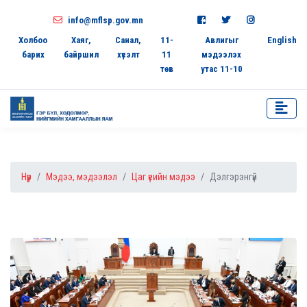
info@mflsp.gov.mn
Холбоо
Хаяг,
Санал,
11-
Авлигыг
English
барих
байршил
хүсэлт
11
мэдээлэх
төв
утас 11-10
Нүүр
Мэдээ, мэдээлэл
Цаг үеийн мэдээ
Дэлгэрэнгүй