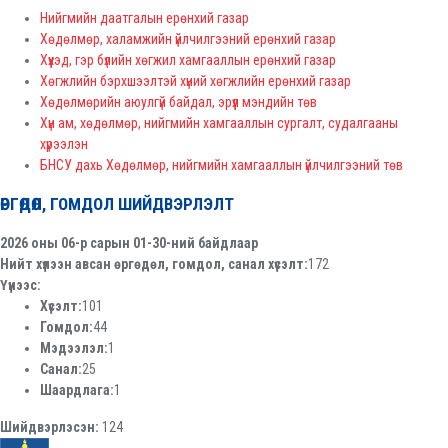
Нийгмийн даатгалын ерөнхий газар
Хөдөлмөр, халамжийн үйлчилгээний ерөнхий газар
Хүүхэд, гэр бүлийн хөгжил хамгааллын ерөнхий газар
Хөгжлийн бэрхшээлтэй хүний хөгжлийн ерөнхий газар
Хөдөлмөрийн аюулгүй байдал, эрүүл мэндийн төв
Хүн ам, хөдөлмөр, нийгмийн хамгааллын сургалт, судалгааны
хүрээлэн
БНСУ дахь Хөдөлмөр, нийгмийн хамгааллын үйлчилгээний төв
ӨРГӨДӨЛ, ГОМДОЛ ШИЙДВЭРЛЭЛТ
2026 оны 06-р сарын 01-30-ний байдлаар
Нийт хүлээн авсан өргөдөл, гомдол, санал хүсэлт:
172
Үүнээс:
Хүсэлт:
101
Гомдол:
44
Мэдээлэл:
1
Санал:
25
Шаардлага:
1
Шийдвэрлэсэн:
124