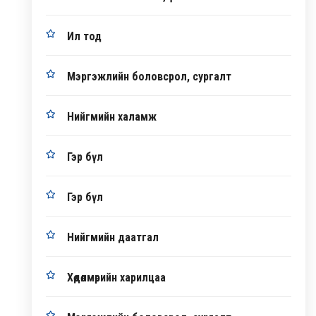
Ил тод
Мэргэжлийн боловсрол, сургалт
Нийгмийн халамж
Гэр бүл
Гэр бүл
Нийгмийн даатгал
Хөдөлмөрийн харилцаа