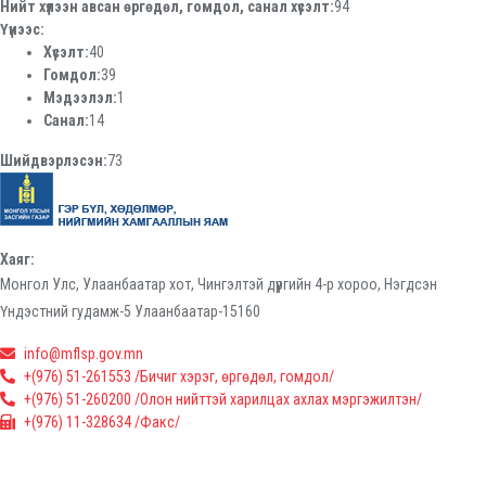
Нийт хүлээн авсан өргөдөл, гомдол, санал хүсэлт:
94
Үүнээс:
Хүсэлт:
40
Гомдол:
39
Мэдээлэл:
1
Санал:
14
Шийдвэрлэсэн:
73
Хаяг:
Монгол Улс, Улаанбаатар хот, Чингэлтэй дүүргийн 4-р хороо, Нэгдсэн
Үндэстний гудамж-5 Улаанбаатар-15160
info@mflsp.gov.mn
+(976) 51-261553 /Бичиг хэрэг, өргөдөл, гомдол/
+(976) 51-260200 /Олон нийттэй харилцах ахлах мэргэжилтэн/
+(976) 11-328634 /Факс/