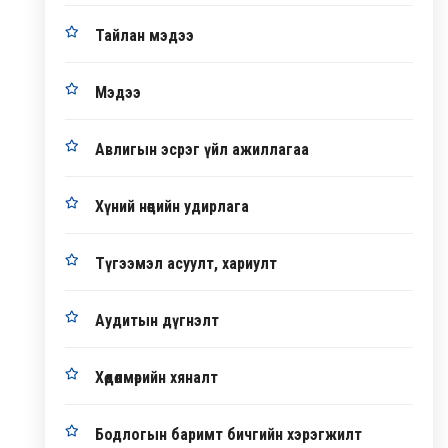
Тайлан мэдээ
Мэдээ
Авлигын эсрэг үйл ажиллагаа
Хүний нөөцийн удирлага
Түгээмэл асуулт, хариулт
Аудитын дүгнэлт
Хөдөлмөрийн хяналт
Бодлогын баримт бичгийн хэрэгжилт