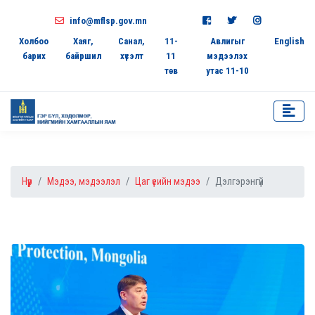
info@mflsp.gov.mn
Холбоо
Хаяг,
Санал,
11-
Авлигыг
English
барих
байршил
хүсэлт
11
мэдээлэх
төв
утас 11-10
Нүүр
Мэдээ, мэдээлэл
Цаг үеийн мэдээ
Дэлгэрэнгүй