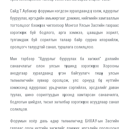
Сайд Т.Аубакир форумын нэгдсэн хуралдаанд үг хэлж, ядуурлыг
бууруулах, иргэдийн амьжиргааг дэмжих, нийгмийн хамгааллын
тогтолцоог бэхжүүлэх чиглэлээр Монгол Улсын Засгийн газраас
хэрэгжүүлж буй бодлого, арга хэмжээ, цаашдын зорилт,
тулгамдаж буй сорилтын талаар байр сууриа илэрхийлж,
оролцогч талуудтай санал, туршлага солилцлоо.
Мөн тэрбээр “Ядуурлыг бууруулах ба хөгжил” дэлхийн
санаачлагыг олон улсын түвшинд хэрэгжүүлэх Хорооны
анхдугаар хуралдаанд үүсгэн байгуулагч гишүүн улсын
төлөөлөгчийн хувиар оролцож, улс орнууд бүс нутгийн
хэмжээнд ядуурлаас урьдчилан сэргийлэх, эрсдэлийг даван
туулах, шинэ сорилтуудын хүрээнд хамтарсан санаачилга,
бодлогын шийдэл, төсөл хөтөлбөр хэрэгжүүлэх асуудлаар санал
солилцов.
Форумын хоёр дахь өдөр төлөөлөгчид БНХАУ-ын Засгийн
газраас орон нутгийн хөгжлийг дэмжих, иргэдийн оролцоонд