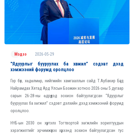
2026-05-29
Мэдээ
"Ядуурлыг бууруулах ба хөгжил” сэдэвт дээд
хэмжээний форумд оролцлоо
Гэр бүл, хөдөлмөр, нийгмийн хамгааллын сайд Т.Аубакир Бүгд
Найрамдах Хятад Ард Улсын Бээжин хотноо 2026 оны 5 дугаар
сарын 26-28-ны өдрүүдэд зохион байгуулагдсан “Ядуурлыг
бууруулах ба хөгжил” сэдэвт дэлхийн дээд хэмжээний форумд
оролцлоо.
НҮБ-ын 2030 он хүртэлх Тогтвортой хөгжлийн зорилтуудын
хэрэгжилтийг эрчимжүүлэх хүрээнд зохион байгуулагдсан тус