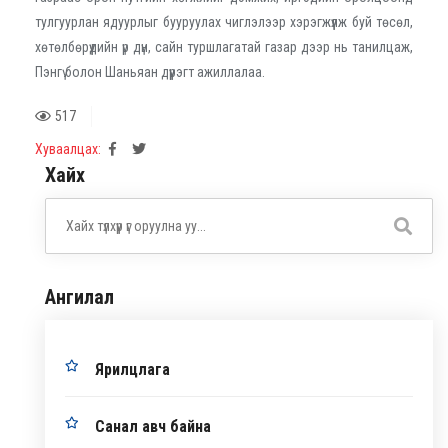
тулгуурлан ядуурлыг бууруулах чиглэлээр хэрэгжүүлж буй төсөл,
хөтөлбөрүүдийн үр дүн, сайн туршлагатай газар дээр нь танилцаж,
Пэнгү болон Шаньяан дүүрэгт ажиллалаа.
517
Хуваалцах:
Хайх
Ангилал
Ярилцлага
Санал авч байна