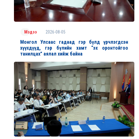
2026-08-05
Мэдээ
Монгол Улсаас гадаад гэр бүлд үрчлэгдсэн
хүүхдүүд, гэр бүлийн хамт “эх оронтойгоо
танилцах” аялал хийж байна