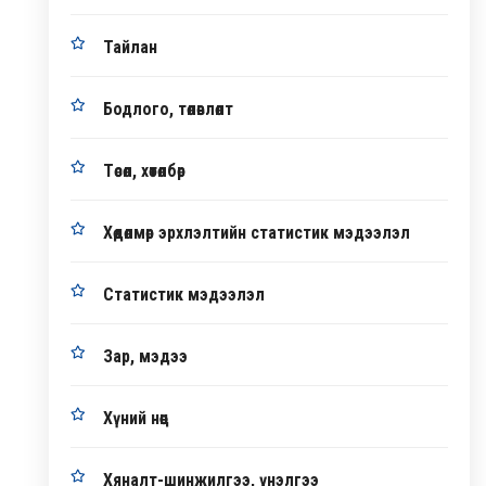
Тайлан
Бодлого, төлөвлөлт
Төсөл, хөтөлбөр
Хөдөлмөр эрхлэлтийн статистик мэдээлэл
Статистик мэдээлэл
Зар, мэдээ
Хүний нөөц
Хяналт-шинжилгээ, үнэлгээ