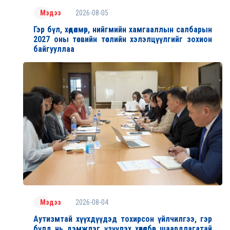
2026-08-05
Мэдээ
Гэр бүл, хөдөлмөр, нийгмийн хамгааллын салбарын
2027 оны төсвийн төслийн хэлэлцүүлгийг зохион
байгууллаа
2026-08-04
Мэдээ
Аутизмтай хүүхдүүдэд тохирсон үйлчилгээ, гэр
бүлд нь дэмжлэг үзүүлэх хөтөлбөр шаардлагатай