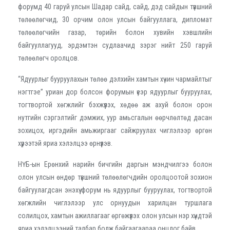
форумд 40 гаруй улсын Шадар сайд, сайд, дэд сайдын түвшний
төлөөлөгчид, 30 орчим олон улсын байгууллага, дипломат
төлөөлөгчийн газар, төрийн болон хувийн хэвшлийн
байгууллагууд, эрдэмтэн судлаачид зэрэг нийт 250 гаруй
төлөөлөгч оролцов.
“Ядуурлыг бууруулахын төлөө дэлхийн хамтын хүчин чармайлтыг
нэгтгэе” уриан дор болсон форумын үеэр ядуурлыг бууруулах,
тогтвортой хөгжлийг бэхжүүлэх, хөдөө аж ахуй болон орон
нутгийн сэргэлтийг дэмжих, уур амьсгалын өөрчлөлтөд дасан
зохицох, иргэдийн амьжиргааг сайжруулах чиглэлээр өргөн
хүрээтэй яриа хэлэлцээ өрнүүлэв.
НҮБ-ын Ерөнхий нарийн бичгийн даргын мэндчилгээ болон
олон улсын өндөр түвшний төлөөлөгчдийн оролцоотой зохион
байгуулагдсан энэхүү форум нь ядуурлыг бууруулах, тогтвортой
хөгжлийн чиглэлээр улс орнуудын харилцан туршлага
солилцох, хамтын ажиллагааг өргөжүүлэх олон улсын нэр хүндтэй
яриа хэлэлцээний талбар болж байгаагаараа онцлог байв.