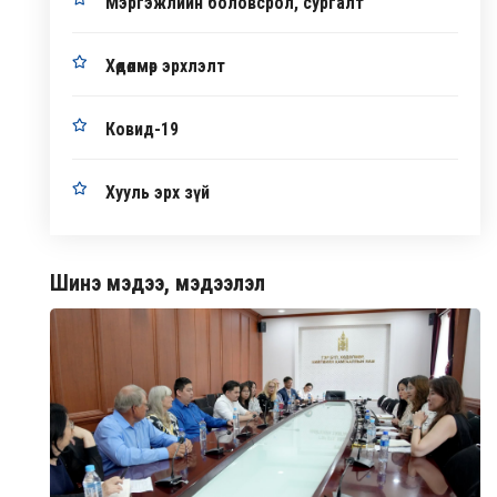
Мэргэжлийн боловсрол, сургалт
Хөдөлмөр эрхлэлт
Ковид-19
Хууль эрх зүй
Шинэ мэдээ, мэдээлэл