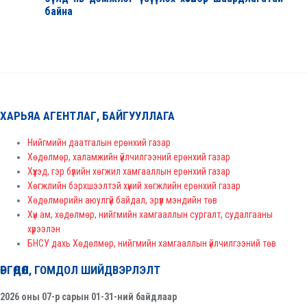
байна
ХАРЬЯА АГЕНТЛАГ, БАЙГУУЛЛАГА
Нийгмийн даатгалын ерөнхий газар
Хөдөлмөр, халамжийн үйлчилгээний ерөнхий газар
Хүүхэд, гэр бүлийн хөгжил хамгааллын ерөнхий газар
Хөгжлийн бэрхшээлтэй хүний хөгжлийн ерөнхий газар
Хөдөлмөрийн аюулгүй байдал, эрүүл мэндийн төв
Хүн ам, хөдөлмөр, нийгмийн хамгааллын сургалт, судалгааны
хүрээлэн
БНСУ дахь Хөдөлмөр, нийгмийн хамгааллын үйлчилгээний төв
ӨРГӨДӨЛ, ГОМДОЛ ШИЙДВЭРЛЭЛТ
2026 оны 07-р сарын 01-31-ний байдлаар