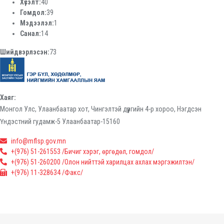
Хүсэлт:
40
Гомдол:
39
Мэдээлэл:
1
Санал:
14
Шийдвэрлэсэн:
73
Хаяг:
Монгол Улс, Улаанбаатар хот, Чингэлтэй дүүргийн 4-р хороо, Нэгдсэн
Үндэстний гудамж-5 Улаанбаатар-15160
info@mflsp.gov.mn
+(976) 51-261553 /Бичиг хэрэг, өргөдөл, гомдол/
+(976) 51-260200 /Олон нийттэй харилцах ахлах мэргэжилтэн/
+(976) 11-328634 /Факс/