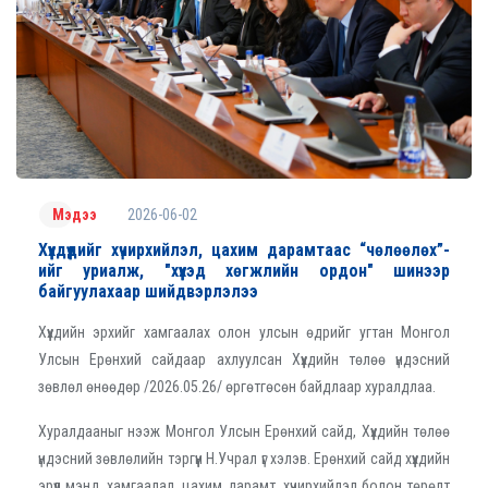
2026-06-02
Мэдээ
Хүүхдүүдийг хүчирхийлэл, цахим дарамтаас “чөлөөлөх”-
ийг уриалж, "хүүхэд хөгжлийн ордон" шинээр
байгуулахаар шийдвэрлэлээ
Хүүхдийн эрхийг хамгаалах олон улсын өдрийг угтан Монгол
Улсын Ерөнхий сайдаар ахлуулсан Хүүхдийн төлөө үндэсний
зөвлөл өнөөдөр /2026.05.26/ өргөтгөсөн байдлаар хуралдлаа.
Хуралдааныг нээж Монгол Улсын Ерөнхий сайд, Хүүхдийн төлөө
үндэсний зөвлөлийн тэргүүн Н.Учрал үг хэлэв. Ерөнхий сайд хүүхдийн
эрүүл мэнд, хамгаалал, цахим дарамт, хүчирхийлэл болон төрөлт