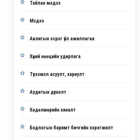
Тайлан мэдээ
Мэдээ
Авлигын эсрэг үйл ажиллагаа
Хүний нөөцийн удирлага
Түгээмэл асуулт, хариулт
Аудитын дүгнэлт
Хөдөлмөрийн хяналт
Бодлогын баримт бичгийн хэрэгжилт