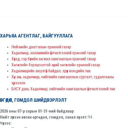
ХАРЬЯА АГЕНТЛАГ, БАЙГУУЛЛАГА
Нийгмийн даатгалын ерөнхий газар
Хөдөлмөр, халамжийн үйлчилгээний ерөнхий газар
Хүүхэд, гэр бүлийн хөгжил хамгааллын ерөнхий газар
Хөгжлийн бэрхшээлтэй хүний хөгжлийн ерөнхий газар
Хөдөлмөрийн аюулгүй байдал, эрүүл мэндийн төв
Хүн ам, хөдөлмөр, нийгмийн хамгааллын сургалт, судалгааны
хүрээлэн
БНСУ дахь Хөдөлмөр, нийгмийн хамгааллын үйлчилгээний төв
ӨРГӨДӨЛ, ГОМДОЛ ШИЙДВЭРЛЭЛТ
2026 оны 07-р сарын 01-31-ний байдлаар
Нийт хүлээн авсан өргөдөл, гомдол, санал хүсэлт:
94
Үүнээс: