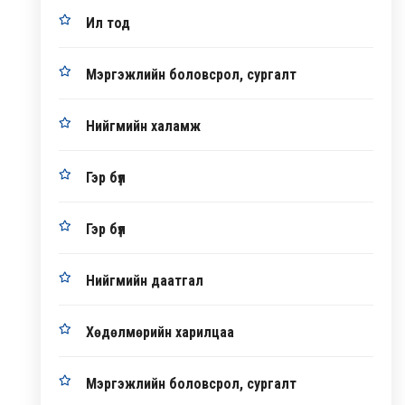
Ил тод
Мэргэжлийн боловсрол, сургалт
Нийгмийн халамж
Гэр бүл
Гэр бүл
Нийгмийн даатгал
Хөдөлмөрийн харилцаа
Мэргэжлийн боловсрол, сургалт