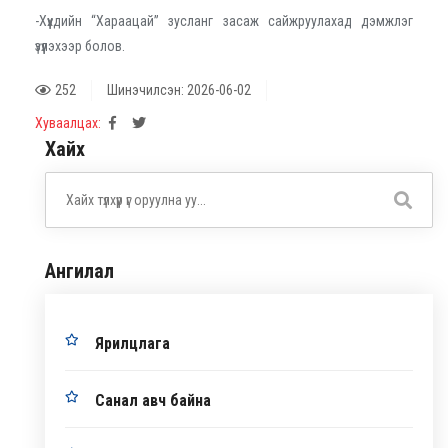
-
Хүүхдийн “Хараацай” зусланг засаж сайжруулахад дэмжлэг
үзүүлэхээр болов.
252
Шинэчилсэн: 2026-06-02
Хуваалцах:
Хайх
Ангилал
Ярилцлага
Санал авч байна