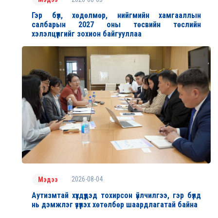
Гэр бүл, хөдөлмөр, нийгмийн хамгааллын
салбарын 2027 оны төсвийн төслийн
хэлэлцүүлгийг зохион байгууллаа
2026-08-04
Мэдээ
Аутизмтай хүүхдүүдэд тохирсон үйлчилгээ, гэр бүлд
нь дэмжлэг үзүүлэх хөтөлбөр шаардлагатай байна