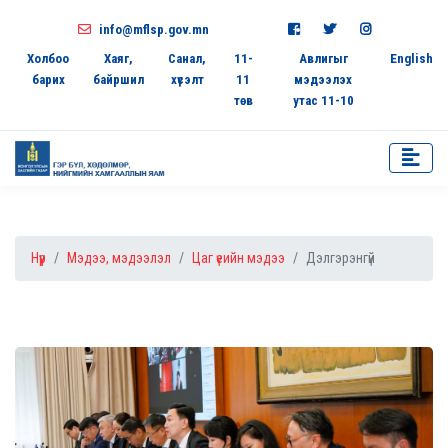
info@mflsp.gov.mn
Холбоо
Хаяг,
Санал,
11-
Авлигыг
English
барих
байршил
хүсэлт
11
мэдээлэх
төв
утас 11-10
Нүүр
Мэдээ, мэдээлэл
Цаг үеийн мэдээ
Дэлгэрэнгүй