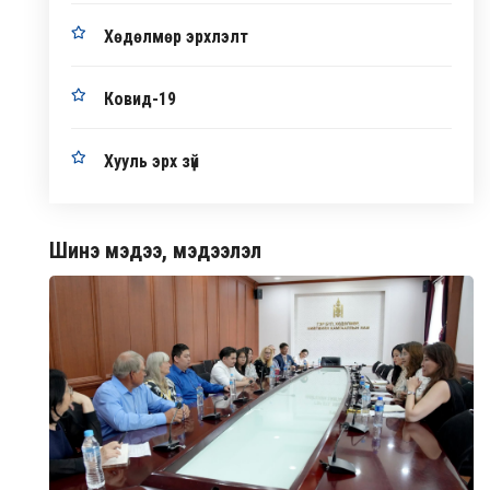
Хөдөлмөр эрхлэлт
Ковид-19
Хууль эрх зүй
Шинэ мэдээ, мэдээлэл