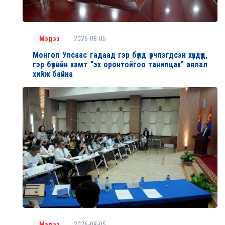
2026-08-05
Мэдээ
Монгол Улсаас гадаад гэр бүлд үрчлэгдсэн хүүхдүүд,
гэр бүлийн хамт “эх оронтойгоо танилцах” аялал
хийж байна
2026-08-05
Мэдээ