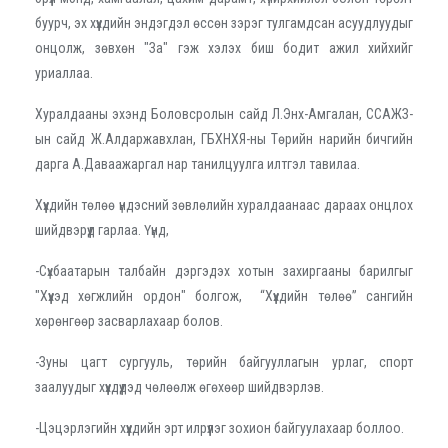
буурч, эх хүүхдийн эндэгдэл өссөн зэрэг тулгамдсан асуудлуудыг
онцолж, зөвхөн "За" гэж хэлэх биш бодит ажил хийхийг
уриаллаа.
Хуралдааны эхэнд Боловсролын сайд Л.Энх-Амгалан, ССАЖЗ-
ын сайд Ж.Алдаржавхлан, ГБХНХЯ-ны Төрийн нарийн бичгийн
дарга А.Даваажаргал нар танилцуулга илтгэл тавилаа.
Хүүхдийн төлөө үндэсний зөвлөлийн хуралдаанаас дараах онцлох
шийдвэрүүд гарлаа. Үүнд,
-
Сүхбаатарын талбайн дэргэдэх хотын захиргааны барилгыг
"Хүүхэд хөгжлийн ордон" болгож, “Хүүхдийн төлөө” сангийн
хөрөнгөөр засварлахаар болов.
-
Зуны цагт сургууль, төрийн байгууллагын урлаг, спорт
заалуудыг хүүхдүүдэд чөлөөлж өгөхөөр шийдвэрлэв.
-
Цэцэрлэгийн хүүхдийн эрт илрүүлэг зохион байгуулахаар боллоо.