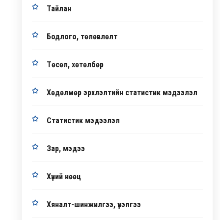
Тайлан
Бодлого, төлөвлөлт
Төсөл, хөтөлбөр
Хөдөлмөр эрхлэлтийн статистик мэдээлэл
Статистик мэдээлэл
Зар, мэдээ
Хүний нөөц
Хяналт-шинжилгээ, үнэлгээ