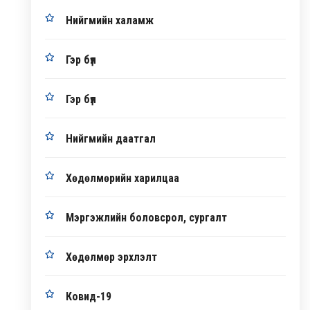
Нийгмийн халамж
Гэр бүл
Гэр бүл
Нийгмийн даатгал
Хөдөлмөрийн харилцаа
Мэргэжлийн боловсрол, сургалт
Хөдөлмөр эрхлэлт
Ковид-19