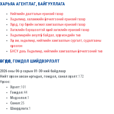
ХАРЬЯА АГЕНТЛАГ, БАЙГУУЛЛАГА
Нийгмийн даатгалын ерөнхий газар
Хөдөлмөр, халамжийн үйлчилгээний ерөнхий газар
Хүүхэд, гэр бүлийн хөгжил хамгааллын ерөнхий газар
Хөгжлийн бэрхшээлтэй хүний хөгжлийн ерөнхий газар
Хөдөлмөрийн аюулгүй байдал, эрүүл мэндийн төв
Хүн ам, хөдөлмөр, нийгмийн хамгааллын сургалт, судалгааны
хүрээлэн
БНСУ дахь Хөдөлмөр, нийгмийн хамгааллын үйлчилгээний төв
ӨРГӨДӨЛ, ГОМДОЛ ШИЙДВЭРЛЭЛТ
2026 оны 06-р сарын 01-30-ний байдлаар
Нийт хүлээн авсан өргөдөл, гомдол, санал хүсэлт:
172
Үүнээс:
Хүсэлт:
101
Гомдол:
44
Мэдээлэл:
1
Санал:
25
Шаардлага:
1