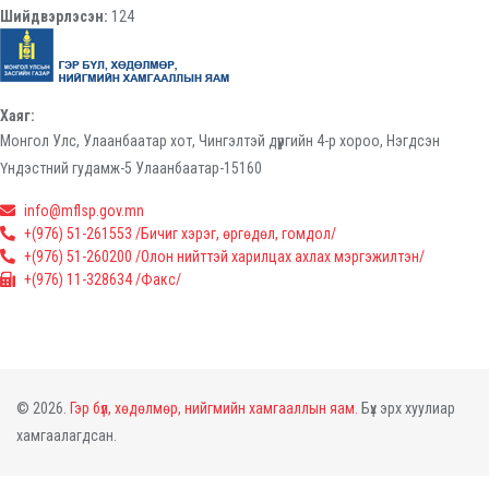
Шийдвэрлэсэн:
124
Хаяг:
Монгол Улс, Улаанбаатар хот, Чингэлтэй дүүргийн 4-р хороо, Нэгдсэн
Үндэстний гудамж-5 Улаанбаатар-15160
info@mflsp.gov.mn
+(976) 51-261553 /Бичиг хэрэг, өргөдөл, гомдол/
+(976) 51-260200 /Олон нийттэй харилцах ахлах мэргэжилтэн/
+(976) 11-328634 /Факс/
© 2026.
Гэр бүл, хөдөлмөр, нийгмийн хамгааллын яам.
Бүх эрх хуулиар
хамгаалагдсан.