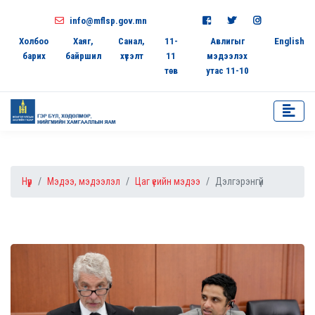
info@mflsp.gov.mn
Холбоо
Хаяг,
Санал,
11-
Авлигыг
English
барих
байршил
хүсэлт
11
мэдээлэх
төв
утас 11-10
Нүүр
Мэдээ, мэдээлэл
Цаг үеийн мэдээ
Дэлгэрэнгүй