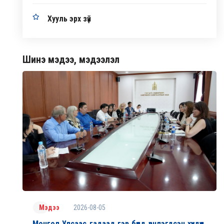
Хууль эрх зүй
Шинэ мэдээ, мэдээлэл
2026-08-05
Мэдээ
Монгол Улсаас гадаад гэр бүлд үрчлэгдсэн хүүхдүүд,