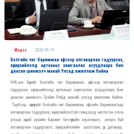
2026-05-19
Мэдээ
Бэлгийн чиг баримжаа хүйсээр ялгаварлан гадуурхах,
хүчирхийлэлд өртөхөөс хамгаалах асуудлаарх бие
даасан шинжээч манай Улсад ажиллаж байна
НҮБ-ын Хүнийг бэлгийн чиг баримжаа, хүйсээр ялгаварлан
гадуурхах, хүчирхийлэлд өртөхөөс хамгаалах асуудлаарх Бие
даасан шинжээч Грэйм Рийд манай улсад ажиллаж байна.
Тэрбээр, хүмүүсийг бэлгийн чиг баримжаа, хүйсийн бармжаагаар
ялгаварлан гадуурхах, хүчирхийлэлтэй тэмцэхэд чиглэсэн олон
улсын хүний эрхийн баримт бичгүүдийн хэрэгжилт, илэрч буй
ялгаварлан гадуурхалт, хүчирхийллийн шалтгаан, үр дагавар,