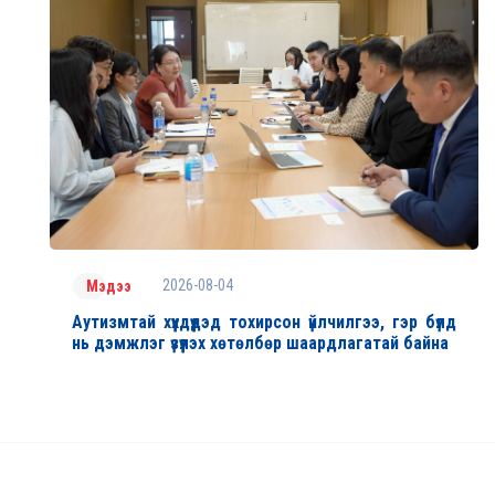
2026-08-04
Мэдээ
Аутизмтай хүүхдүүдэд тохирсон үйлчилгээ, гэр бүлд
нь дэмжлэг үзүүлэх хөтөлбөр шаардлагатай байна