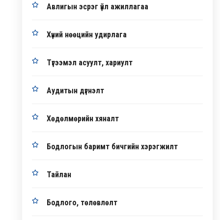
Авлигын эсрэг үйл ажиллагаа
Хүний нөөцийн удирлага
Түгээмэл асуулт, хариулт
Аудитын дүгнэлт
Хөдөлмөрийн хяналт
Бодлогын баримт бичгийн хэрэгжилт
Тайлан
Бодлого, төлөвлөлт