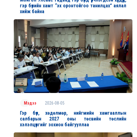
гэр бүлийн хамт “эх оронтойгоо танилцах” аялал
хийж байна
2026-08-05
Мэдээ
Гэр бүл, хөдөлмөр, нийгмийн хамгааллын
салбарын 2027 оны төсвийн төслийн
хэлэлцүүлгийг зохион байгууллаа