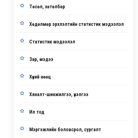
Төсөл, хөтөлбөр
Хөдөлмөр эрхлэлтийн статистик мэдээлэл
Статистик мэдээлэл
Зар, мэдээ
Хүний нөөц
Хяналт-шинжилгээ, үнэлгээ
Ил тод
Мэргэжлийн боловсрол, сургалт