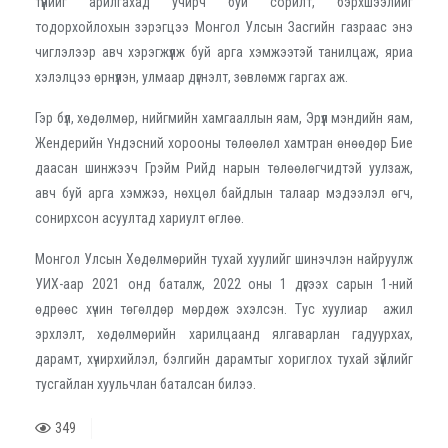
түүнийг арилгахад учирч буй сорилт, бэрхшээлийг
тодорхойлохын зэрэгцээ Монгол Улсын Засгийн газраас энэ
чиглэлээр авч хэрэгжүүлж буй арга хэмжээтэй танилцаж, яриа
хэлэлцээ өрнүүлэн, улмаар дүгнэлт, зөвлөмж гаргах аж.
Гэр бүл, хөдөлмөр, нийгмийн хамгааллын яам, Эрүүл мэндийн яам,
Жендерийн Үндэсний хорооны төлөөлөл хамтран өнөөдөр Бие
даасан шинжээч Грэйм Рийд нарын төлөөлөгчидтэй уулзаж,
авч буй арга хэмжээ, нөхцөл байдлын талаар мэдээлэл өгч,
сонирхсон асуултад хариулт өглөө.
Монгол Улсын Хөдөлмөрийн тухай хуулийг шинэчлэн найруулж
УИХ-аар 2021 онд баталж, 2022 оны 1 дүгээх сарын 1-ний
өдрөөс хүчин төгөлдөр мөрдөж эхэлсэн. Тус хуулиар ажил
эрхлэлт, хөдөлмөрийн харилцаанд ялгаварлан гадуурхах,
дарамт, хүчирхийлэл, бэлгийн дарамтыг хориглох тухай зүйлийг
тусгайлан хуульчлан баталсан билээ.
349