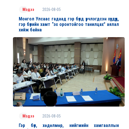
2026-08-05
Мэдээ
Монгол Улсаас гадаад гэр бүлд үрчлэгдсэн хүүхдүүд,
гэр бүлийн хамт “эх оронтойгоо танилцах” аялал
хийж байна
2026-08-05
Мэдээ
Гэр бүл, хөдөлмөр, нийгмийн хамгааллын