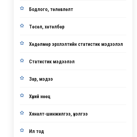
Бодлого, төлөвлөлт
Төсөл, хөтөлбөр
Хөдөлмөр эрхлэлтийн статистик мэдээлэл
Статистик мэдээлэл
Зар, мэдээ
Хүний нөөц
Хяналт-шинжилгээ, үнэлгээ
Ил тод