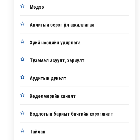
Мэдээ
Авлигын эсрэг үйл ажиллагаа
Хүний нөөцийн удирлага
Түгээмэл асуулт, хариулт
Аудитын дүгнэлт
Хөдөлмөрийн хяналт
Бодлогын баримт бичгийн хэрэгжилт
Тайлан