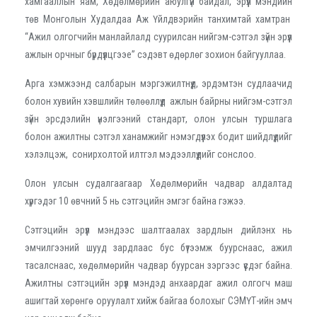
хамгааллын яам, Хөдөлмөрийн аюулгүй байдал, эрүүл мэндийн
төв Монголын Худалдаа Аж Үйлдвэрийн танхимтай хамтран
“Ажил олгогчийн манлайлалд суурилсан нийгэм-сэтгэл зүйн эрүүл
ажлын орчныг бүрдүүлцгээе” сэдэвт өдөрлөг зохион байгууллаа.
Арга хэмжээнд салбарын мэргэжилтнүүд, эрдэмтэн судлаачид
болон хувийн хэвшлийн төлөөллүүд ажлын байрны нийгэм-сэтгэл
зүйн эрсдэлийн үнэлгээний стандарт, олон улсын туршлага
болон ажилтны сэтгэл ханамжийг нэмэгдүүлэх бодит шийдлүүдийг
хэлэлцэж, сонирхолтой илтгэл мэдээллүүдийг сонслоо.
Олон улсын судалгаагаар Хөдөлмөрийн чадвар алдалтад
хүргэдэг 10 өвчний 5 нь сэтгэцийн эмгэг байна гэжээ.
Сэтгэцийн эрүүл мэндээс шалтгаалах зардлын дийлэнх нь
эмчилгээний шууд зардлаас бус бүтээмж буурснаас, ажил
тасалснаас, хөдөлмөрийн чадвар буурсан зэргээс үүсдэг байна.
Ажилтны сэтгэцийн эрүүл мэндэд анхаардаг ажил олгогч маш
ашигтай хөрөнгө оруулалт хийж байгаа болохыг СЭМҮТ-ийн эмч