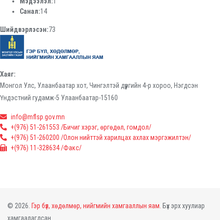
Мэдээлэл:
1
Санал:
14
Шийдвэрлэсэн:
73
Хаяг:
Монгол Улс, Улаанбаатар хот, Чингэлтэй дүүргийн 4-р хороо, Нэгдсэн
Үндэстний гудамж-5 Улаанбаатар-15160
info@mflsp.gov.mn
+(976) 51-261553 /Бичиг хэрэг, өргөдөл, гомдол/
+(976) 51-260200 /Олон нийттэй харилцах ахлах мэргэжилтэн/
+(976) 11-328634 /Факс/
© 2026.
Гэр бүл, хөдөлмөр, нийгмийн хамгааллын яам.
Бүх эрх хуулиар
хамгаалагдсан.