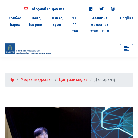
info@mflsp.gov.mn
Холбоо
Хаяг,
Санал,
11-
Авлигыг
English
барих
байршил
хүсэлт
11
мэдээлэх
төв
утас 11-10
Нүүр
Мэдээ, мэдээлэл
Цаг үеийн мэдээ
Дэлгэрэнгүй