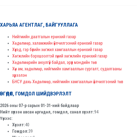
ХАРЬЯА АГЕНТЛАГ, БАЙГУУЛЛАГА
Нийгмийн даатгалын ерөнхий газар
Хөдөлмөр, халамжийн үйлчилгээний ерөнхий газар
Хүүхэд, гэр бүлийн хөгжил хамгааллын ерөнхий газар
Хөгжлийн бэрхшээлтэй хүний хөгжлийн ерөнхий газар
Хөдөлмөрийн аюулгүй байдал, эрүүл мэндийн төв
Хүн ам, хөдөлмөр, нийгмийн хамгааллын сургалт, судалгааны
хүрээлэн
БНСУ дахь Хөдөлмөр, нийгмийн хамгааллын үйлчилгээний төв
ӨРГӨДӨЛ, ГОМДОЛ ШИЙДВЭРЛЭЛТ
2026 оны 07-р сарын 01-31-ний байдлаар
Нийт хүлээн авсан өргөдөл, гомдол, санал хүсэлт:
94
Үүнээс:
Хүсэлт:
40
Гомдол:
39