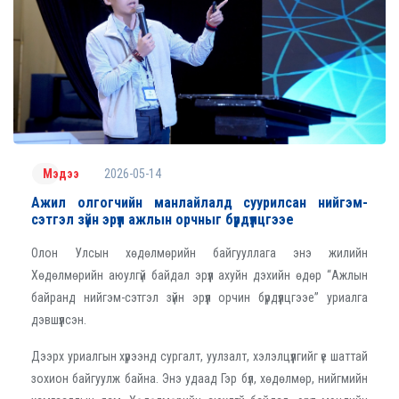
2026-05-14
Мэдээ
Ажил олгогчийн манлайлалд суурилсан нийгэм-
сэтгэл зүйн эрүүл ажлын орчныг бүрдүүлцгээе
Олон Улсын хөдөлмөрийн байгууллага энэ жилийн
Хөдөлмөрийн аюулгүй байдал эрүүл ахуйн дэхийн өдөр “Ажлын
байранд нийгэм-сэтгэл зүйн эрүүл орчин бүрдүүлцгээе” уриалга
дэвшүүлсэн.
Дээрх уриалгын хүрээнд сургалт, уулзалт, хэлэлцүүлгийг үе шаттай
зохион байгуулж байна. Энэ удаад Гэр бүл, хөдөлмөр, нийгмийн