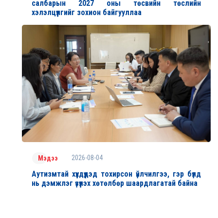
салбарын 2027 оны төсвийн төслийн
хэлэлцүүлгийг зохион байгууллаа
2026-08-04
Мэдээ
Аутизмтай хүүхдүүдэд тохирсон үйлчилгээ, гэр бүлд
нь дэмжлэг үзүүлэх хөтөлбөр шаардлагатай байна