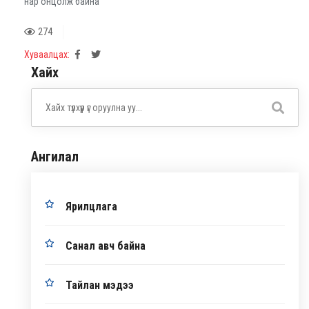
нар онцолж байна
274
Хуваалцах:
Хайх
Ангилал
Ярилцлага
Санал авч байна
Тайлан мэдээ