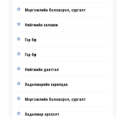
Мэргэжлийн боловсрол, сургалт
Нийгмийн халамж
Гэр бүл
Гэр бүл
Нийгмийн даатгал
Хөдөлмөрийн харилцаа
Мэргэжлийн боловсрол, сургалт
Хөдөлмөр эрхлэлт