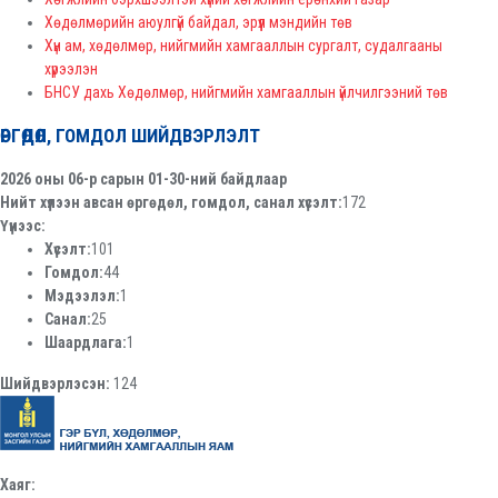
Хөдөлмөрийн аюулгүй байдал, эрүүл мэндийн төв
Хүн ам, хөдөлмөр, нийгмийн хамгааллын сургалт, судалгааны
хүрээлэн
БНСУ дахь Хөдөлмөр, нийгмийн хамгааллын үйлчилгээний төв
ӨРГӨДӨЛ, ГОМДОЛ ШИЙДВЭРЛЭЛТ
2026 оны 06-р сарын 01-30-ний байдлаар
Нийт хүлээн авсан өргөдөл, гомдол, санал хүсэлт:
172
Үүнээс:
Хүсэлт:
101
Гомдол:
44
Мэдээлэл:
1
Санал:
25
Шаардлага:
1
Шийдвэрлэсэн:
124
Хаяг: