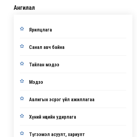
Ангилал
Ярилцлага
Санал авч байна
Тайлан мэдээ
Мэдээ
Авлигын эсрэг үйл ажиллагаа
Хүний нөөцийн удирлага
Түгээмэл асуулт, хариулт