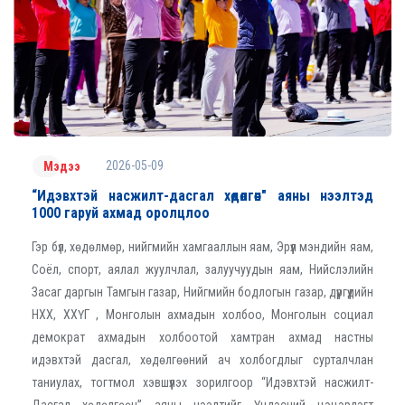
2026-05-09
Мэдээ
“Идэвхтэй насжилт-дасгал хөдөлгөөн" аяны нээлтэд
1000 гаруй ахмад оролцлоо
Гэр бүл, хөдөлмөр, нийгмийн хамгааллын яам, Эрүүл мэндийн яам,
Соёл, спорт, аялал жуулчлал, залуучуудын яам, Нийслэлийн
Засаг даргын Тамгын газар, Нийгмийн бодлогын газар, дүүргүүдийн
НХХ, ХХҮГ , Монголын ахмадын холбоо, Монголын социал
демократ ахмадын холбоотой хамтран ахмад настны
идэвхтэй дасгал, хөдөлгөөний ач холбогдлыг сурталчлан
таниулах, тогтмол хэвшүүлэх зорилгоор “Идэвхтэй насжилт-
Дасгал хөдөлгөөн” аяны нээлтийг Үндэсний цэцэрлэгт