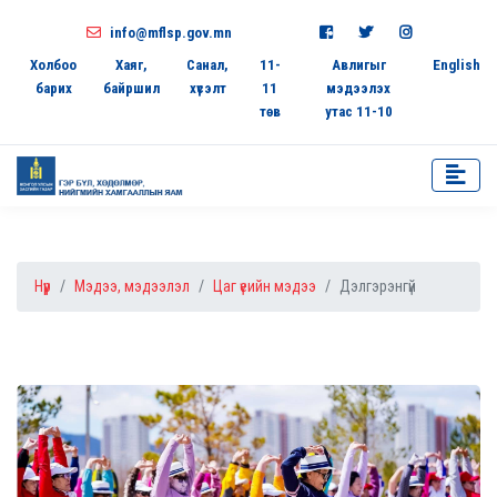
info@mflsp.gov.mn
Холбоо
Хаяг,
Санал,
11-
Авлигыг
English
барих
байршил
хүсэлт
11
мэдээлэх
төв
утас 11-10
Нүүр
Мэдээ, мэдээлэл
Цаг үеийн мэдээ
Дэлгэрэнгүй