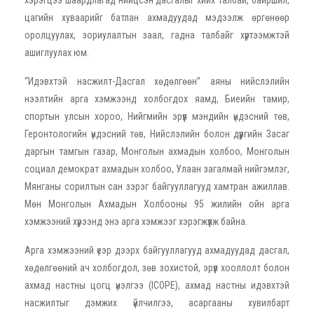
цагийн хуваарийг батлан ахмадуудад мэдээлж өргөнөөр
оролцуулах, зориулалтын заал, гадна талбайг хүртээмжтэй
ашиглуулах юм.
“Идэвхтэй насжилт-Дасгал хөдөлгөөн” аяны нийслэлийн
нээлтийн арга хэмжээнд холбогдох яамд, Биеийн тамир,
спортын улсын хороо, Нийгмийн эрүүл мэндийн үндэсний төв,
Геронтологийн үндэсний төв, Нийслэлийн болон дүүргийн Засаг
даргын тамгын газар, Монголын ахмадын холбоо, Монголын
социал демократ ахмадын холбоо, Улаан загалмай нийгэмлэг,
Мянганы сорилтын сан зэрэг байгууллагууд хамтран ажиллав.
Мөн Монголын Ахмадын Холбооны 95 жилийн ойн арга
хэмжээний хүрээнд энэ арга хэмжээг хэрэгжүүлж байна.
Арга хэмжээний үеэр дээрх байгууллагууд ахмадуудад дасгал,
хөдөлгөөний ач холбогдол, зөв зохистой, эрүүл хооллолт болон
ахмад настны цогц үнэлгээ (ICOPE), ахмад настны идэвхтэй
насжилтыг дэмжих үйлчилгээ, асаргааны хувилбарт