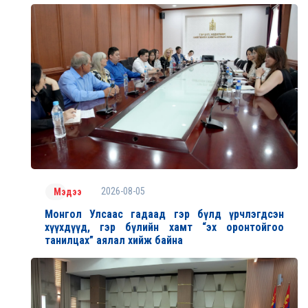
2026-08-05
Мэдээ
Монгол Улсаас гадаад гэр бүлд үрчлэгдсэн
хүүхдүүд, гэр бүлийн хамт “эх оронтойгоо
танилцах” аялал хийж байна