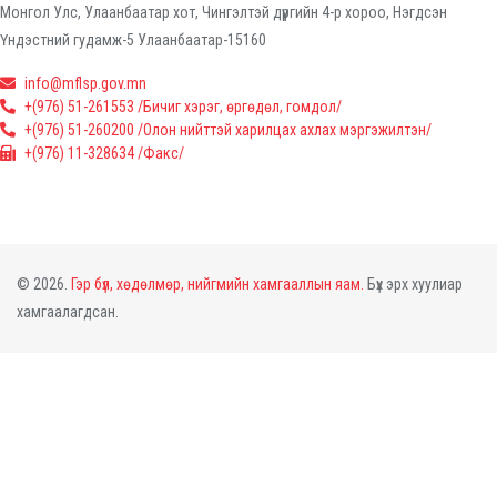
Монгол Улс, Улаанбаатар хот, Чингэлтэй дүүргийн 4-р хороо, Нэгдсэн
Үндэстний гудамж-5 Улаанбаатар-15160
info@mflsp.gov.mn
+(976) 51-261553 /Бичиг хэрэг, өргөдөл, гомдол/
+(976) 51-260200 /Олон нийттэй харилцах ахлах мэргэжилтэн/
+(976) 11-328634 /Факс/
© 2026.
Гэр бүл, хөдөлмөр, нийгмийн хамгааллын яам.
Бүх эрх хуулиар
хамгаалагдсан.