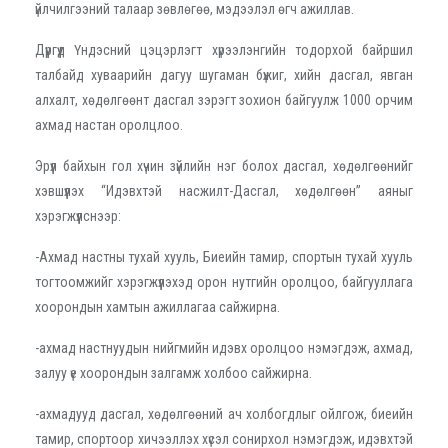
үйлчилгээний талаар зөвлөгөө, мэдээлэл өгч ажиллав.
Дүүргүүд Үндэсний цэцэрлэгт хүрээлэнгийн тодорхой байршил
талбайд хуваарийн дагуу шугаман бүжиг, хийн дасгал, явган
алхалт, хөдөлгөөнт дасгал зэрэгт зохион байгуулж 1000 орчим
ахмад настан оролцлоо.
Эрүүл байхын гол хүчин зүйлийн нэг болох дасгал, хөдөлгөөнийг
хэвшүүлэх “Идэвхтэй насжилт-Дасгал, хөдөлгөөн” аяныг
хэрэгжүүлснээр:
-
Ахмад настны тухай хууль, Биеийн тамир, спортын тухай хууль
тогтоомжийг хэрэгжүүлэхэд орон нутгийн оролцоо, байгууллага
хоорондын хамтын ажиллагаа сайжирна.
-
ахмад настнуудын нийгмийн идэвх оролцоо нэмэгдэж, ахмад,
залуу үе хоорондын залгамж холбоо сайжирна.
-
ахмадууд дасгал, хөдөлгөөний ач холбогдлыг ойлгож, биеийн
тамир, спортоор хичээллэх хүсэл сонирхол нэмэгдэж, идэвхтэй