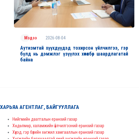
2026-08-04
Мэдээ
Аутизмтай хүүхдүүдэд тохирсон үйлчилгээ, гэр
бүлд нь дэмжлэг үзүүлэх хөтөлбөр шаардлагатай
байна
ХАРЬЯА АГЕНТЛАГ, БАЙГУУЛЛАГА
Нийгмийн даатгалын ерөнхий газар
Хөдөлмөр, халамжийн үйлчилгээний ерөнхий газар
Хүүхэд, гэр бүлийн хөгжил хамгааллын ерөнхий газар
Хөгжлийн бэрхшээлтэй хүний хөгжлийн ерөнхий газар