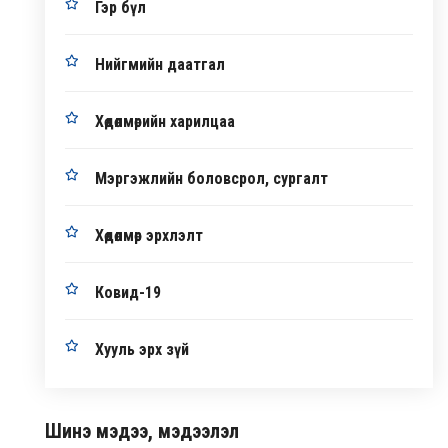
Гэр бүл
Нийгмийн даатгал
Хөдөлмөрийн харилцаа
Мэргэжлийн боловсрол, сургалт
Хөдөлмөр эрхлэлт
Ковид-19
Хууль эрх зүй
Шинэ мэдээ, мэдээлэл