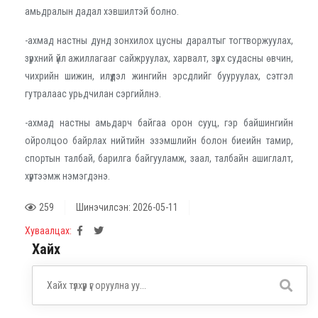
амьдралын дадал хэвшилтэй болно.
-
ахмад настны дунд зонхилох цусны даралтыг тогтворжуулах,
зүрхний үйл ажиллагааг сайжруулах, харвалт, зүрх судасны өвчин,
чихрийн шижин, илүүдэл жингийн эрсдлийг бууруулах, сэтгэл
гутралаас урьдчилан сэргийлнэ.
-
ахмад настны амьдарч байгаа орон сууц, гэр байшингийн
ойролцоо байрлах нийтийн эзэмшлийн болон биеийн тамир,
спортын талбай, барилга байгууламж, заал, талбайн ашиглалт,
хүртээмж нэмэгдэнэ.
259
Шинэчилсэн: 2026-05-11
Хуваалцах:
Хайх