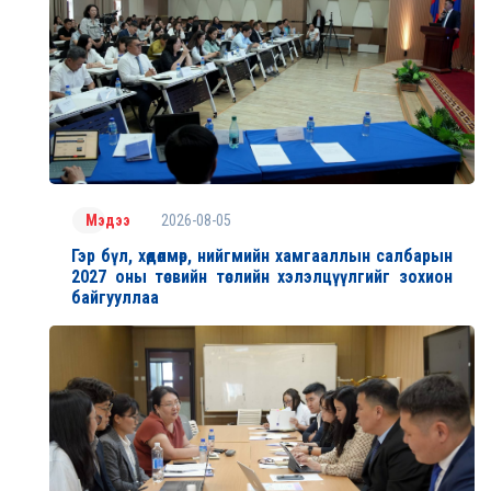
2026-08-05
Мэдээ
Гэр бүл, хөдөлмөр, нийгмийн хамгааллын салбарын
2027 оны төсвийн төслийн хэлэлцүүлгийг зохион
байгууллаа