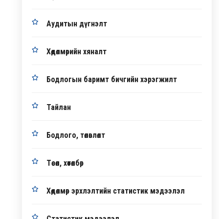
Аудитын дүгнэлт
Хөдөлмөрийн хяналт
Бодлогын баримт бичгийн хэрэгжилт
Тайлан
Бодлого, төлөвлөлт
Төсөл, хөтөлбөр
Хөдөлмөр эрхлэлтийн статистик мэдээлэл
Статистик мэдээлэл