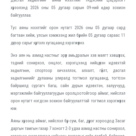
хүрээлэнд 2026 оны 05 дугаар сарын 09-ний өдөр зохион
байгууллаа.
Тус аяны нээлтийг орон нутагт 2026 оны 05 дугаар сард
багтаан хийж, улсын хэмжээнд жил бүрийн 05 дугаар сараас 11
дүгээр сарыг хүртэлх хугацаанд хэрэгжүүлнэ.
Энэ аян нь ахмад настныг эрүүл амьдралын хэв маягт хэвшүүлэх,
тэдний сонирхол, онцлог, хэрэгцээнд нийцүүлэн идэвхтэй
хөдөлгөөн, спортоор хичээллэх, алхалт, гүйлт, дасгал
хөдөлгөөнийг дулааны улиралд тогтмол хугацаанд, тогтсон
байршилд сургагч багш, сайн дурын идэвхтэн, залуучууд,
мэргэжлийн байгууллагуудын оролцоотойгоор аймаг, нийслэл
орон нутагт нэгдсэн зохион байгуулалттай тогтмол хэрэгжүүлэх
юм.
Аяны хүрээнд аймаг, нийслэл бүр сум, баг, дүүрэг хороодод Засаг
даргын тамгын газар 7 хоногт 2-3 удаа ахмад настны сонирхол,
хэрэгцээ шаардлагад нийцсэн дасгалыг хийх талбай, байршил,