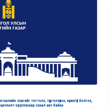
лийн зэргийг тогтоох, түдгэлзүүлэх, хүчингүй болгох,
өрчлөлт оруулахаар санал авч байна