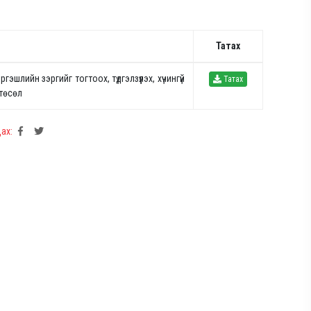
Татах
лийн зэргийг тогтоох, түдгэлзүүлэх, хүчингүй
Татах
 төсөл
ах: