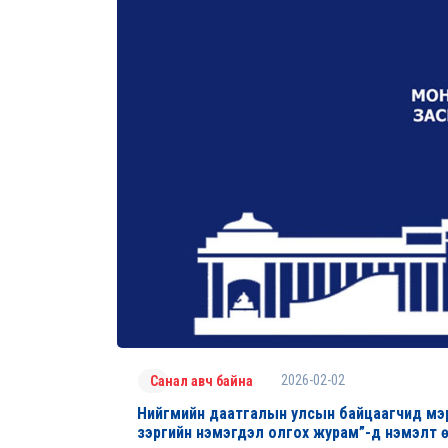
2026-02-02
Санал авч байна
Нийгмийн даатгалын улсын байцаагчид мэргэш
зэргийн нэмэгдэл олгох журам”-д нэмэлт ө