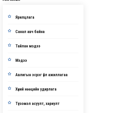
Ярилцлага
Санал авч байна
Тайлан мэдээ
Мэдээ
Авлигын эсрэг үйл ажиллагаа
Хүний нөөцийн удирлага
Түгээмэл асуулт, хариулт