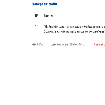
Хавсралт файл
№
Гарчиг
1
“Нийгмийн даатгалын улсын байцаагчид мэргэш
болгох, зэргийн нэмэгдэл олгох журам”-ын
1058
Шинэчилсэн: 2026-04-13
Хуваалц