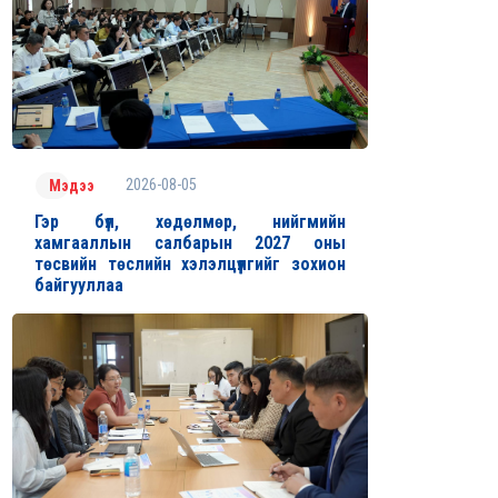
2026-08-05
Мэдээ
Гэр бүл, хөдөлмөр, нийгмийн
хамгааллын салбарын 2027 оны
төсвийн төслийн хэлэлцүүлгийг зохион
байгууллаа