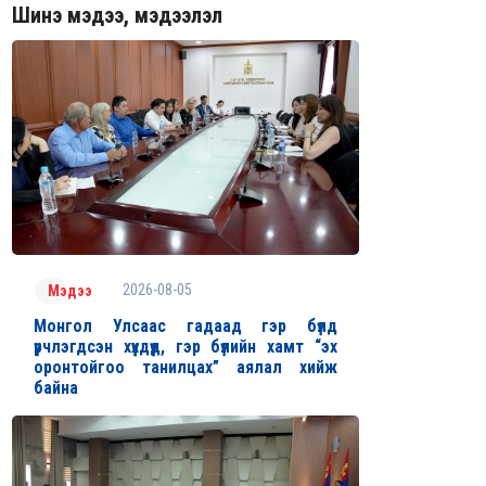
Шинэ мэдээ, мэдээлэл
2026-08-05
Мэдээ
Монгол Улсаас гадаад гэр бүлд
үрчлэгдсэн хүүхдүүд, гэр бүлийн хамт “эх
оронтойгоо танилцах” аялал хийж
байна