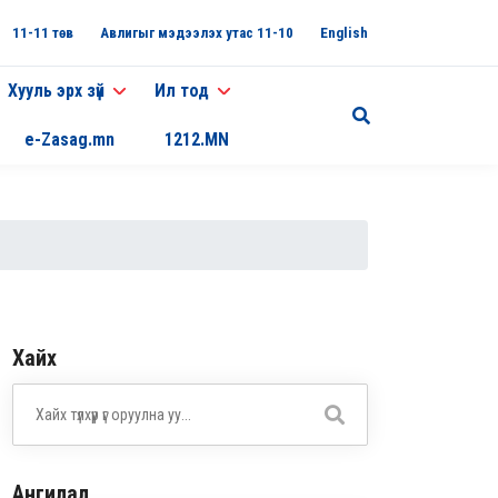
11-11 төв
Авлигыг мэдээлэх утас 11-10
English
Хууль эрх зүй
Ил тод
e-Zasag.mn
1212.MN
Хайх
Ангилал