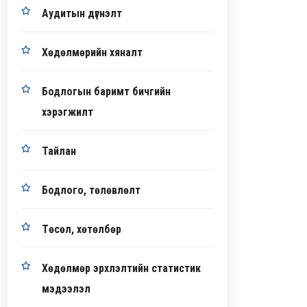
Аудитын дүгнэлт
Хөдөлмөрийн хяналт
Бодлогын баримт бичгийн
хэрэгжилт
Тайлан
Бодлого, төлөвлөлт
Төсөл, хөтөлбөр
Хөдөлмөр эрхлэлтийн статистик
мэдээлэл