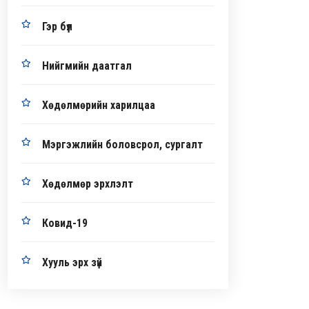
Гэр бүл
Нийгмийн даатгал
Хөдөлмөрийн харилцаа
Мэргэжлийн боловсрол, сургалт
Хөдөлмөр эрхлэлт
Ковид-19
Хууль эрх зүй