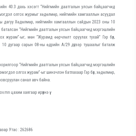
йлийн 40.3 дахь хэсэгт “Нийгмийн даатгалын улсын байцаагчид
 нэмэгдэл олгох журмыг хөдөлмөр, нийгмийн хамгааллын асуудал
асны дагуу Хөдөлмөр, нийгмийн хамгааллын сайдын 2023 оны 10
р баталсан “Нийгмийн даатгалын улсын байцаагчид мэргэшлийн
лгох журам”-ыг, мөн “Журамд өөрчлөлт оруулах тухай” Гэр бүл,
 10 дугаар сарын 08-ны өдрийн А/29 дүгээр тушаалыг баталж
 зорилгоор “Нийгмийн даатгалын улсын байцаагчид мэргэшлийн
йн нэмэгдэл олгох журам”-ыг шинэчлэн батлахаар Гэр бүл, хөдөлмөр,
овсруулан санал авч байна.
mn цахим хаягаар ирүүлнэ үү.
азар Утас : 262686