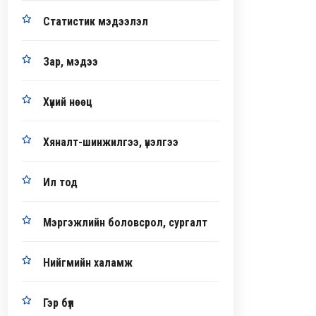
Статистик мэдээлэл
Зар, мэдээ
Хүний нөөц
Хяналт-шинжилгээ, үнэлгээ
Ил тод
Мэргэжлийн боловсрол, сургалт
Нийгмийн халамж
Гэр бүл