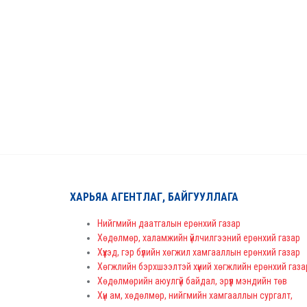
ХАРЬЯА АГЕНТЛАГ, БАЙГУУЛЛАГА
Нийгмийн даатгалын ерөнхий газар
Хөдөлмөр, халамжийн үйлчилгээний ерөнхий газар
Хүүхэд, гэр бүлийн хөгжил хамгааллын ерөнхий газар
Хөгжлийн бэрхшээлтэй хүний хөгжлийн ерөнхий газа
Хөдөлмөрийн аюулгүй байдал, эрүүл мэндийн төв
Хүн ам, хөдөлмөр, нийгмийн хамгааллын сургалт,