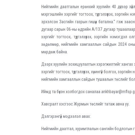
Нийгмийн даатгалын ерөнхий хуулийн 40 дүгээр зү
мэргэшлийн зэргийг тогтоох, түдгэлзүүлэх, зэргийн
эрхэлсэн Засгийн газрын гишүүн батална.” гэж за
дугаар сарын 06-ны өдрийн А/137 дугаар тушаалаа
зэргийг тогтоох, түдгэлзүүлэх, зэргийн нэмэгдэл о
хөдөлмөр, нийгмийн хамгааллын сайдын 2024 оны
мөрдөж байна.
Дээрх хуулийн зохицуулалтын хэрэгжилтийг хангах
зэргийг тогтоох, түдгэлзүүлэх, хүчингүй болгох, зэрги
нийгмийн хамгааллын сайдын тушаалын төслийг бол
Иймд та бүхэн холбогдох саналаа ankhbayar@mflsp.gov.
Хавсралт хэсгээс Журмын төслийг татаж авна уу.
Дэлгэрэнгүй мэдээлэл авах:
Нийгмийн даатгал, хуримтлалын сангийн бодлогын г