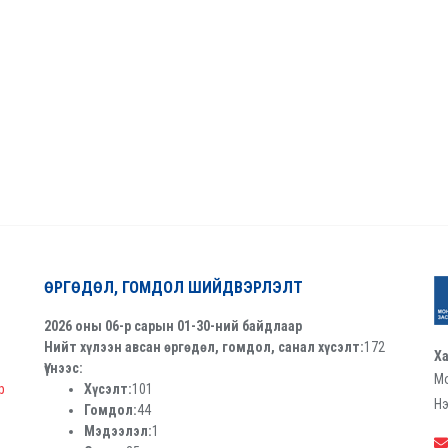
ӨРГӨДӨЛ, ГОМДОЛ ШИЙДВЭРЛЭЛТ
2026 оны 06-р сарын 01-30-ний байдлаар
Нийт хүлээн авсан өргөдөл, гомдол, санал хүсэлт:
172
Ха
Үүнээс:
Мо
р
Хүсэлт:
101
Нэ
Гомдол:
44
Мэдээлэл:
1