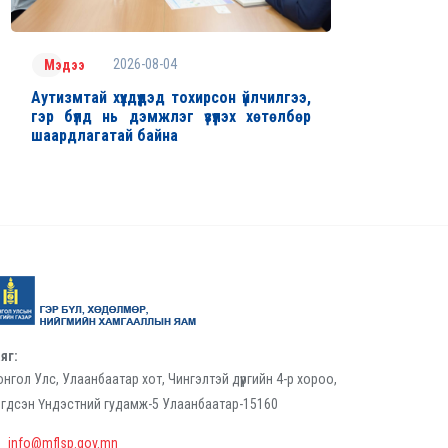
2026-08-04
Мэдээ
Аутизмтай хүүхдүүдэд тохирсон үйлчилгээ,
гэр бүлд нь дэмжлэг үзүүлэх хөтөлбөр
шаардлагатай байна
яг:
нгол Улс, Улаанбаатар хот, Чингэлтэй дүүргийн 4-р хороо,
гдсэн Үндэстний гудамж-5 Улаанбаатар-15160
info@mflsp.gov.mn