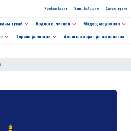
Холбоо барих
Хаяг, байршил
Санал, хүсэлт
амны тухай
Бодлого, чиглэл
Мэдээ, мэдээлэл
нс
Төрийн үйлчилгээ
Авлигын эсрэг үйл ажиллагаа
й