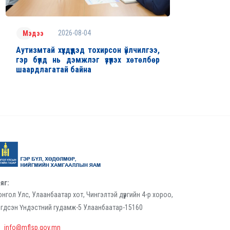
2026-08-04
Мэдээ
Аутизмтай хүүхдүүдэд тохирсон үйлчилгээ,
гэр бүлд нь дэмжлэг үзүүлэх хөтөлбөр
шаардлагатай байна
яг:
нгол Улс, Улаанбаатар хот, Чингэлтэй дүүргийн 4-р хороо,
гдсэн Үндэстний гудамж-5 Улаанбаатар-15160
info@mflsp.gov.mn