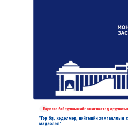
Барилга байгууламжийг ашиглалтад оруулахы
"Гэр бүл, хөдөлмөр, нийгмийн хамгааллын
мэдээлэл"