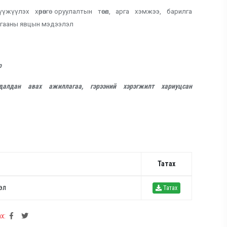
үүжүүлэх хөрөнгө оруулалтын төсөл, арга хэмжээ, барилга
агааны явцын мэдээлэл
р
далдан авах ажиллагаа, гэрээний хэрэгжилт хариуцсан
Татах
эл
Татах
х: