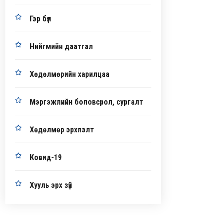
Гэр бүл
Нийгмийн даатгал
Хөдөлмөрийн харилцаа
Мэргэжлийн боловсрол, сургалт
Хөдөлмөр эрхлэлт
Ковид-19
Хууль эрх зүй