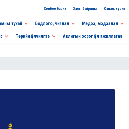
Холбоо барих
Хаяг, байршил
Санал, хүсэлт
амны тухай
Бодлого, чиглэл
Мэдээ, мэдээлэл
нс
Төрийн үйлчилгээ
Авлигын эсрэг үйл ажиллагаа