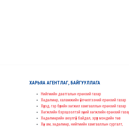
ХАРЬЯА АГЕНТЛАГ, БАЙГУУЛЛАГА
Нийгмийн даатгалын ерөнхий газар
Хөдөлмөр, халамжийн үйлчилгээний ерөнхий газар
Хүүхэд, гэр бүлийн хөгжил хамгааллын ерөнхий газар
Хөгжлийн бэрхшээлтэй хүний хөгжлийн ерөнхий газа
Хөдөлмөрийн аюулгүй байдал, эрүүл мэндийн төв
Хүн ам, хөдөлмөр, нийгмийн хамгааллын сургалт,