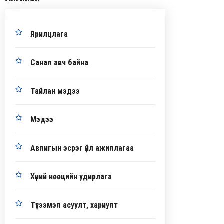
Ярилцлага
Санал авч байна
Тайлан мэдээ
Мэдээ
Авлигын эсрэг үйл ажиллагаа
Хүний нөөцийн удирлага
Түгээмэл асуулт, хариулт