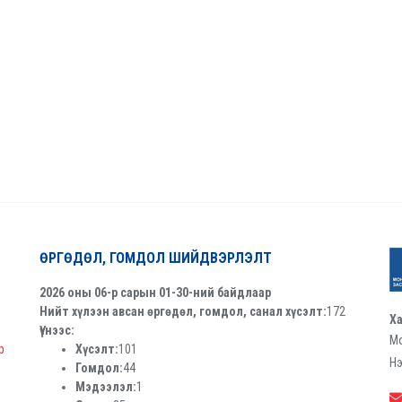
ӨРГӨДӨЛ, ГОМДОЛ ШИЙДВЭРЛЭЛТ
2026 оны 06-р сарын 01-30-ний байдлаар
Нийт хүлээн авсан өргөдөл, гомдол, санал хүсэлт:
172
Ха
Үүнээс:
Мо
р
Хүсэлт:
101
Нэ
Гомдол:
44
Мэдээлэл:
1