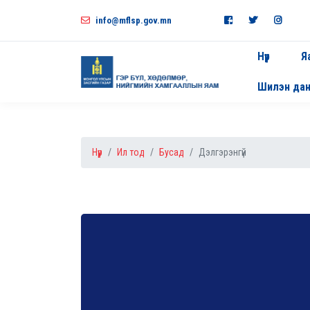
info@mflsp.gov.mn
Нүүр
Я
Шилэн да
Нүүр
Ил тод
Бусад
Дэлгэрэнгүй