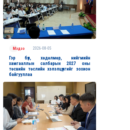
2026-08-05
Мэдээ
Гэр бүл, хөдөлмөр, нийгмийн
хамгааллын салбарын 2027 оны
төсвийн төслийн хэлэлцүүлгийг зохион
байгууллаа