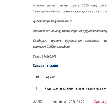
Монгол улсын төсвийн хөрөнгөөр 2026 онд санх
байгууламжийн жагсаалт - худалдан авах ажилл
Дэлгэрэнгүй мэдээлэл авах:
Эдийн засаг, санхүү, төсөв, х
өрөнгө оруулалтын газа
Салбарын хөрөнгө оруулалтын төлөвлөлт, ху
шинжээч С.Жаргалсайхан
Утас : 11-266241
Хавсралт файл
№
Гарчиг
1
Худалдан авах ажиллагааны явцын мэдээл
450
Шинэчилсэн: 2026-06-29
Хуваалца