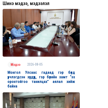
Шинэ мэдээ, мэдээлэл
2026-08-05
Мэдээ
Монгол Улсаас гадаад гэр бүлд
үрчлэгдсэн хүүхдүүд, гэр бүлийн хамт “эх
оронтойгоо танилцах” аялал хийж
байна