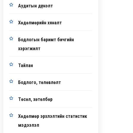
Аудитын дүгнэлт
Хөдөлмөрийн хяналт
Бодлогын баримт бичгийн
хэрэгжилт
Тайлан
Бодлого, төлөвлөлт
Төсөл, хөтөлбөр
Хөдөлмөр эрхлэлтийн статистик
мэдээлэл