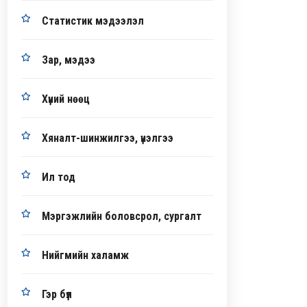
Статистик мэдээлэл
Зар, мэдээ
Хүний нөөц
Хяналт-шинжилгээ, үнэлгээ
Ил тод
Мэргэжлийн боловсрол, сургалт
Нийгмийн халамж
Гэр бүл