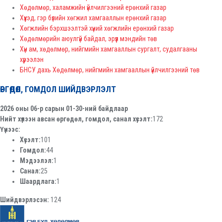
Хөдөлмөр, халамжийн үйлчилгээний ерөнхий газар
Хүүхэд, гэр бүлийн хөгжил хамгааллын ерөнхий газар
Хөгжлийн бэрхшээлтэй хүний хөгжлийн ерөнхий газар
Хөдөлмөрийн аюулгүй байдал, эрүүл мэндийн төв
Хүн ам, хөдөлмөр, нийгмийн хамгааллын сургалт, судалгааны
хүрээлэн
БНСУ дахь Хөдөлмөр, нийгмийн хамгааллын үйлчилгээний төв
ӨРГӨДӨЛ, ГОМДОЛ ШИЙДВЭРЛЭЛТ
2026 оны 06-р сарын 01-30-ний байдлаар
Нийт хүлээн авсан өргөдөл, гомдол, санал хүсэлт:
172
Үүнээс:
Хүсэлт:
101
Гомдол:
44
Мэдээлэл:
1
Санал:
25
Шаардлага:
1
Шийдвэрлэсэн:
124