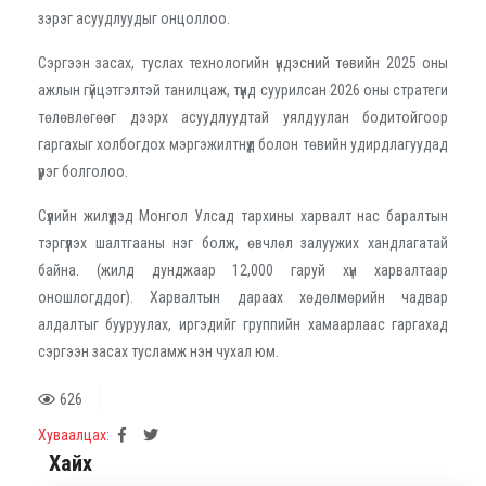
зэрэг асуудлуудыг онцоллоо.
Сэргээн засах, туслах технологийн үндэсний төвийн 2025 оны
ажлын гүйцэтгэлтэй танилцаж, түүнд суурилсан 2026 оны стратеги
төлөвлөгөөг дээрх асуудлуудтай уялдуулан бодитойгоор
гаргахыг холбогдох мэргэжилтнүүд болон төвийн удирдлагуудад
үүрэг болголоо.
Сүүлийн жилүүдэд Монгол Улсад тархины харвалт нас баралтын
тэргүүлэх шалтгааны нэг болж, өвчлөл залуужих хандлагатай
байна. (жилд дунджаар 12,000 гаруй хүн харвалтаар
оношлогддог). Харвалтын дараах хөдөлмөрийн чадвар
алдалтыг бууруулах, иргэдийг группийн хамаарлаас гаргахад
сэргээн засах тусламж нэн чухал юм.
626
Хуваалцах:
Хайх