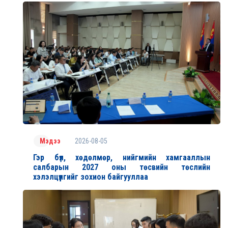
2026-08-05
Мэдээ
Гэр бүл, хөдөлмөр, нийгмийн хамгааллын
салбарын 2027 оны төсвийн төслийн
хэлэлцүүлгийг зохион байгууллаа