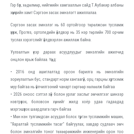
Гэр бүл, хөдөлмөр, нийгмийн хамгааллын сайд Т.Аубакир албаны
хүмүүсийн хамт Сэргээн засах эмнэлэгт ажиллалаа.
Сэргээн засах эмнэлэг нь 60 ортойгоор төрөлжсөн тусламж
үзүүлж, Протез, ортопедийн үйлдвэр нь 35 нэр төрлийн 700 орчим
туслах хэрэгслийг үйлдвэрлэн ажиллаж байна.
Уулзалтын үеэр дараах асуудлуудыг эмнэлгийн ажилчид
онцлон ярьж байлаа. Үүнд:
• 2016 онд ашиглалтад орсон барилга нь эмнэлгийн
зориулалтын бус, стандарт норм хангаагүй, орц гарцны хүртээмж
муу байгаа нь үйлчилгээний чанарт сөргөөр нөлөөлж байгаа
• 2026 оноос сэтгэл зүй болон урлаг заслыг эмчилгээг шинээр
нэвтрүүлэх, боловсон хүчнийг жилд хоёр удаа гадаадад
мэргэшүүлэх шаардлага гарч байгаа
• Мөн нэн тулгамдсан асуудал болох түргэн тусламжийн машин,
"Яаралтай тусламжийн тасаг" байгуулах, хавдар судлаач эмч
болон эмнэлгийн тоног төхөөрөмжийн инженерийн орон тоо