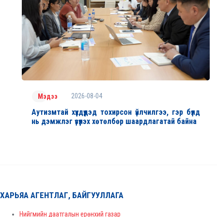
2026-08-04
Мэдээ
Аутизмтай хүүхдүүдэд тохирсон үйлчилгээ, гэр бүлд
нь дэмжлэг үзүүлэх хөтөлбөр шаардлагатай байна
ХАРЬЯА АГЕНТЛАГ, БАЙГУУЛЛАГА
Нийгмийн даатгалын ерөнхий газар