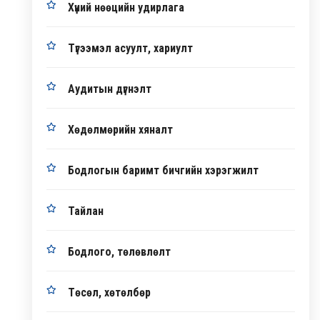
Хүний нөөцийн удирлага
Түгээмэл асуулт, хариулт
Аудитын дүгнэлт
Хөдөлмөрийн хяналт
Бодлогын баримт бичгийн хэрэгжилт
Тайлан
Бодлого, төлөвлөлт
Төсөл, хөтөлбөр