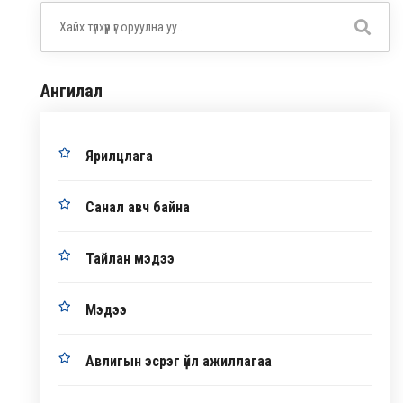
Ангилал
Ярилцлага
Санал авч байна
Тайлан мэдээ
Мэдээ
Авлигын эсрэг үйл ажиллагаа