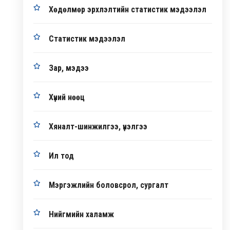
Хөдөлмөр эрхлэлтийн статистик мэдээлэл
Статистик мэдээлэл
Зар, мэдээ
Хүний нөөц
Хяналт-шинжилгээ, үнэлгээ
Ил тод
Мэргэжлийн боловсрол, сургалт
Нийгмийн халамж