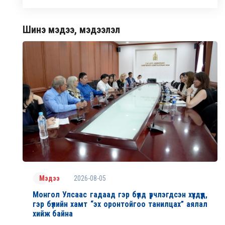
Шинэ мэдээ, мэдээлэл
2026-08-05
Мэдээ
Монгол Улсаас гадаад гэр бүлд үрчлэгдсэн хүүхдүүд,
гэр бүлийн хамт “эх оронтойгоо танилцах” аялал
хийж байна