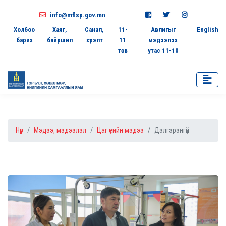
info@mflsp.gov.mn
Холбоо
Хаяг,
Санал,
11-
Авлигыг
English
барих
байршил
хүсэлт
11
мэдээлэх
төв
утас 11-10
Нүүр
Мэдээ, мэдээлэл
Цаг үеийн мэдээ
Дэлгэрэнгүй