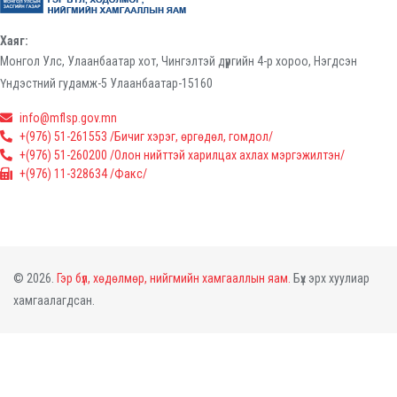
Хаяг:
Монгол Улс, Улаанбаатар хот, Чингэлтэй дүүргийн 4-р хороо, Нэгдсэн
Үндэстний гудамж-5 Улаанбаатар-15160
info@mflsp.gov.mn
+(976) 51-261553 /Бичиг хэрэг, өргөдөл, гомдол/
+(976) 51-260200 /Олон нийттэй харилцах ахлах мэргэжилтэн/
+(976) 11-328634 /Факс/
© 2026.
Гэр бүл, хөдөлмөр, нийгмийн хамгааллын яам.
Бүх эрх хуулиар
хамгаалагдсан.