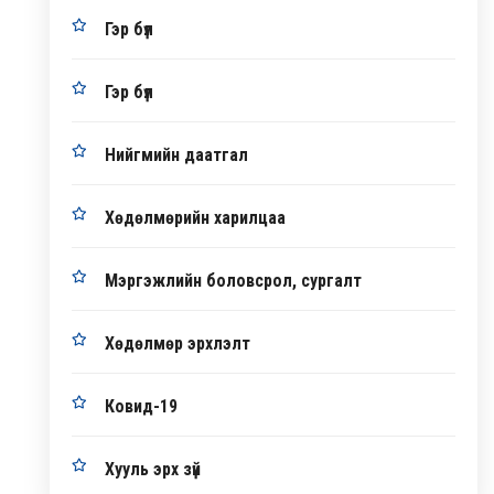
Гэр бүл
Гэр бүл
Нийгмийн даатгал
Хөдөлмөрийн харилцаа
Мэргэжлийн боловсрол, сургалт
Хөдөлмөр эрхлэлт
Ковид-19
Хууль эрх зүй