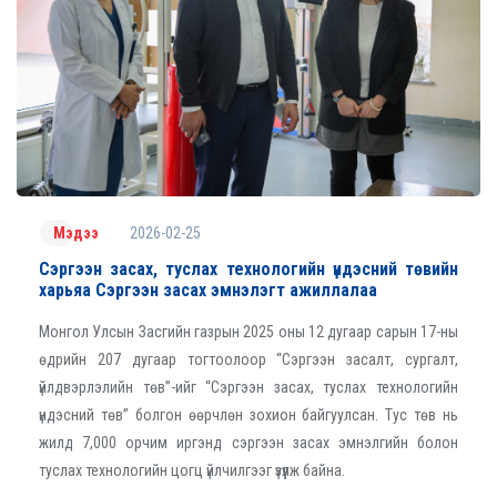
2026-02-25
Мэдээ
Сэргээн засах, туслах технологийн үндэсний төвийн
харьяа Сэргээн засах эмнэлэгт ажиллалаа
Монгол Улсын Засгийн газрын 2025 оны 12 дугаар сарын 17-ны
өдрийн 207 дугаар тогтоолоор “Сэргээн засалт, сургалт,
үйлдвэрлэлийн төв”-ийг “Сэргээн засах, туслах технологийн
үндэсний төв” болгон өөрчлөн зохион байгуулсан. Тус төв нь
жилд 7,000 орчим иргэнд сэргээн засах эмнэлгийн болон
туслах технологийн цогц үйлчилгээг үзүүлж байна.