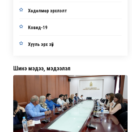
Хөдөлмөр эрхлэлт
Ковид-19
Хууль эрх зүй
Шинэ мэдээ, мэдээлэл