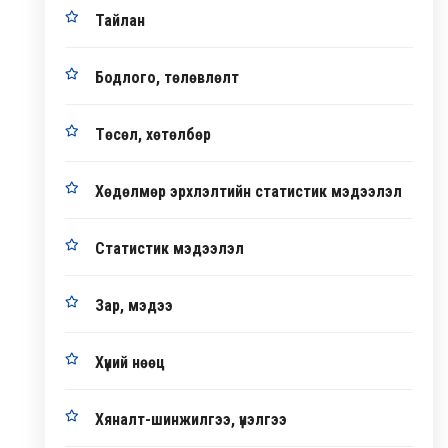
Тайлан
Бодлого, төлөвлөлт
Төсөл, хөтөлбөр
Хөдөлмөр эрхлэлтийн статистик мэдээлэл
Статистик мэдээлэл
Зар, мэдээ
Хүний нөөц
Хяналт-шинжилгээ, үнэлгээ