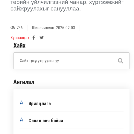
төрийн үйлчилгээний чанар, хүртээмжийг
сайжруулахыг санууллаа.
756
Шинэчилсэн: 2026-02-03
Хуваалцах:
Хайх
Ангилал
Ярилцлага
Санал авч байна