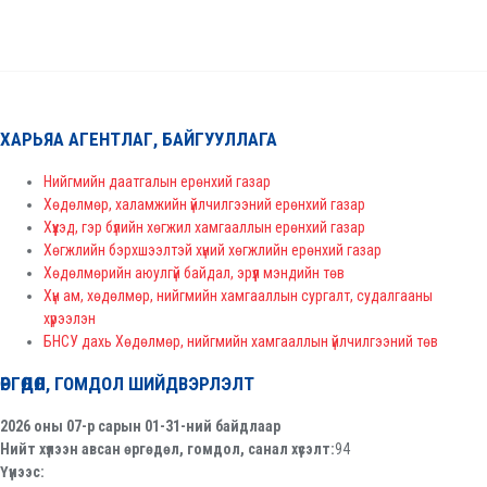
ХАРЬЯА АГЕНТЛАГ, БАЙГУУЛЛАГА
Нийгмийн даатгалын ерөнхий газар
Хөдөлмөр, халамжийн үйлчилгээний ерөнхий газар
Хүүхэд, гэр бүлийн хөгжил хамгааллын ерөнхий газар
Хөгжлийн бэрхшээлтэй хүний хөгжлийн ерөнхий газар
Хөдөлмөрийн аюулгүй байдал, эрүүл мэндийн төв
Хүн ам, хөдөлмөр, нийгмийн хамгааллын сургалт, судалгааны
хүрээлэн
БНСУ дахь Хөдөлмөр, нийгмийн хамгааллын үйлчилгээний төв
ӨРГӨДӨЛ, ГОМДОЛ ШИЙДВЭРЛЭЛТ
2026 оны 07-р сарын 01-31-ний байдлаар
Нийт хүлээн авсан өргөдөл, гомдол, санал хүсэлт:
94
Үүнээс: