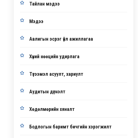
Тайлан мэдээ
Мэдээ
Авлигын эсрэг үйл ажиллагаа
Хүний нөөцийн удирлага
Түгээмэл асуулт, хариулт
Аудитын дүгнэлт
Хөдөлмөрийн хяналт
Бодлогын баримт бичгийн хэрэгжилт