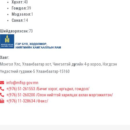
Хүсэлт:
40
Гомдол:
39
Мэдээлэл:
1
Санал:
14
Шийдвэрлэсэн:
73
Хаяг:
Монгол Улс, Улаанбаатар хот, Чингэлтэй дүүргийн 4-р хороо, Нэгдсэн
Үндэстний гудамж-5 Улаанбаатар-15160
info@mflsp.gov.mn
+(976) 51-261553 /Бичиг хэрэг, өргөдөл, гомдол/
+(976) 51-260200 /Олон нийттэй харилцах ахлах мэргэжилтэн/
+(976) 11-328634 /Факс/