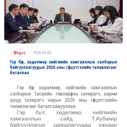
2026-02-03
Мэдээ
Гэр бүл, хөдөлмөр нийгмийн хамгааллын салбарын
байгууллагуудын 2026 оны гүйцэтгэлийн төлөвлөгөөг
баталлаа
Гэр бүл, хөдөлмөр, нийгмийн хамгааллын
салбарын
Төсвийн
төвлөрүүлэн захирагч, зарим
шууд захирагч
нарын 2026 оны гүйцэтгэлийн
төлөвлөгөөг баталгаажууллаа.
Гэр бүл, хөдөлмөр, нийгмийн
хамгааллын сайд Т.Аубакир
байгууллагын удирдлагуудад хандан