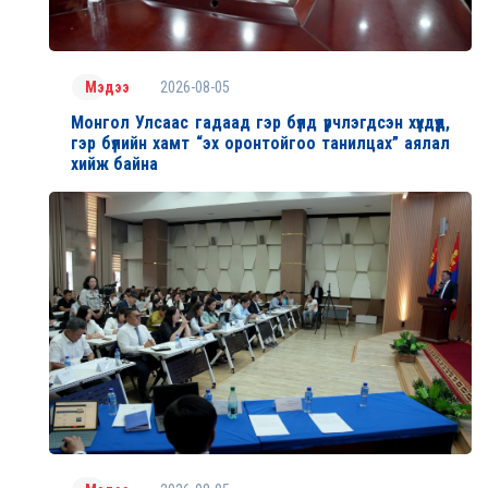
2026-08-05
Мэдээ
Монгол Улсаас гадаад гэр бүлд үрчлэгдсэн хүүхдүүд,
гэр бүлийн хамт “эх оронтойгоо танилцах” аялал
хийж байна