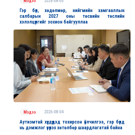
2026-08-05
Мэдээ
Гэр бүл, хөдөлмөр, нийгмийн хамгааллын
салбарын 2027 оны төсвийн төслийн
хэлэлцүүлгийг зохион байгууллаа
2026-08-04
Мэдээ
Аутизмтай хүүхдүүдэд тохирсон үйлчилгээ, гэр бүлд
нь дэмжлэг үзүүлэх хөтөлбөр шаардлагатай байна