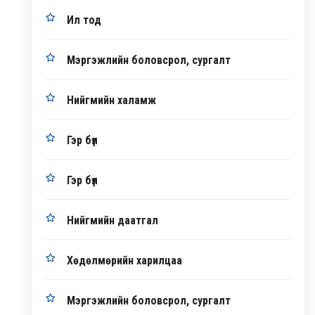
Ил тод
Мэргэжлийн боловсрол, сургалт
Нийгмийн халамж
Гэр бүл
Гэр бүл
Нийгмийн даатгал
Хөдөлмөрийн харилцаа
Мэргэжлийн боловсрол, сургалт