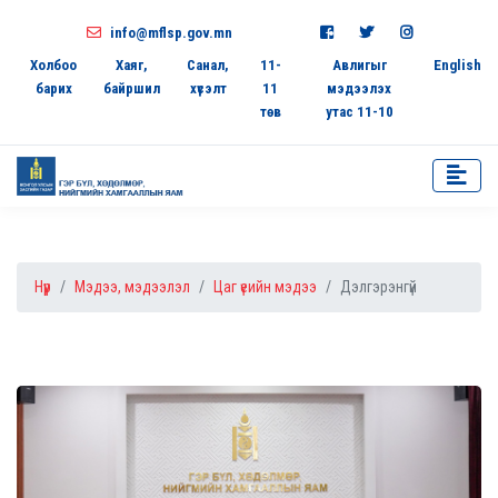
info@mflsp.gov.mn
Холбоо
Хаяг,
Санал,
11-
Авлигыг
English
барих
байршил
хүсэлт
11
мэдээлэх
төв
утас 11-10
Нүүр
Мэдээ, мэдээлэл
Цаг үеийн мэдээ
Дэлгэрэнгүй