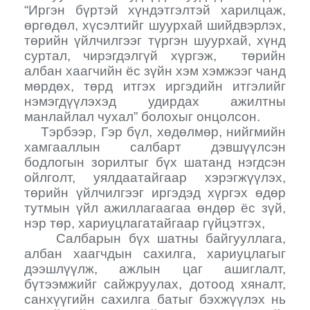
“
Иргэн бүртэй хүндэтгэлтэй харилцаж,
өргөдөл, хүсэлтийг шуурхай шийдвэрлэх,
төрийн үйлчилгээг түргэн шуурхай, хүнд
суртал, чирэгдэлгүй хүргэж, төрийн
албан хаагчийн ёс зүйн хэм хэмжээг чанд
мөрдөх, төрд итгэх иргэдийн итгэлийг
нэмэгдүүлэхэд удирдах ажилтны
манлайлал чухал” болохыг онцолсон.
Тэрбээр, Г
эр бүл, хөдөлмөр, нийгмийн
хамгааллын салбарт дэвшүүлсэн
бодлогын зорилтыг бүх шатанд нэгдсэн
ойлголт, уялдаатайгаар хэрэгжүүлэх,
төрийн үйлчилгээг иргэдэд хүргэх өдөр
тутмын үйл ажиллагаагаа өндөр ёс зүй,
нэр төр, хариуцлагатайгаар гүйцэтгэх,
Салбарын бүх шатны байгууллага,
албан хаагчдын сахилга, хариуцлагыг
дээшлүүлж, ажлын цаг ашиглалт,
бүтээмжийг сайжруулах, дотоод хяналт,
санхүүгийн сахилга батыг бэхжүүлэх нь