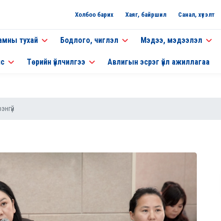
Холбоо барих
Хаяг, байршил
Санал, хүсэлт
амны тухай
Бодлого, чиглэл
Мэдээ, мэдээлэл
нс
Төрийн үйлчилгээ
Авлигын эсрэг үйл ажиллагаа
энгүй