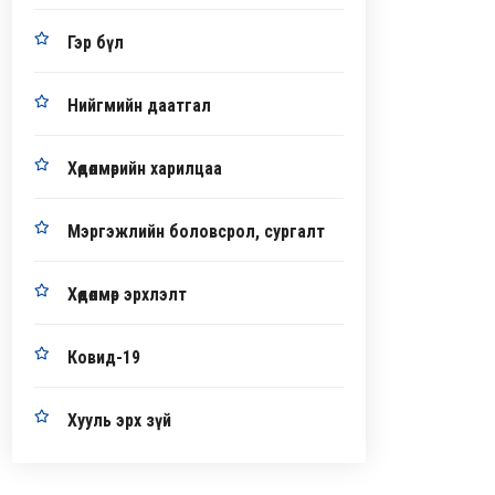
Гэр бүл
Нийгмийн даатгал
Хөдөлмөрийн харилцаа
Мэргэжлийн боловсрол, сургалт
Хөдөлмөр эрхлэлт
Ковид-19
Хууль эрх зүй