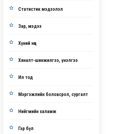
Статистик мэдээлэл
Зар, мэдээ
Хүний нөөц
Хяналт-шинжилгээ, үнэлгээ
Ил тод
Мэргэжлийн боловсрол, сургалт
Нийгмийн халамж
Гэр бүл