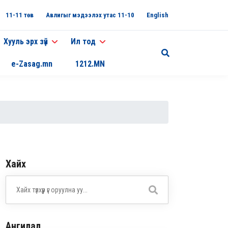
11-11 төв
Авлигыг мэдээлэх утас 11-10
English
Хууль эрх зүй
Ил тод
e-Zasag.mn
1212.MN
Хайх
Ангилал