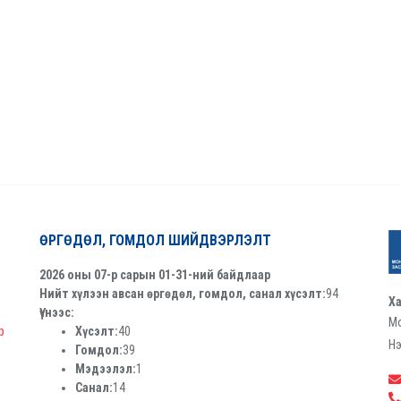
ӨРГӨДӨЛ, ГОМДОЛ ШИЙДВЭРЛЭЛТ
2026 оны 07-р сарын 01-31-ний байдлаар
Нийт хүлээн авсан өргөдөл, гомдол, санал хүсэлт:
94
Ха
Үүнээс:
Мо
р
Хүсэлт:
40
Нэ
Гомдол:
39
Мэдээлэл:
1
Санал:
14