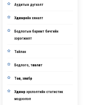
Аудитын дүгнэлт
Хөдөлмөрийн хяналт
Бодлогын баримт бичгийн
хэрэгжилт
Тайлан
Бодлого, төлөвлөлт
Төсөл, хөтөлбөр
Хөдөлмөр эрхлэлтийн статистик
мэдээлэл