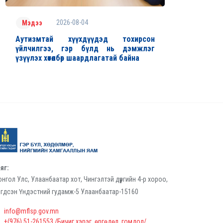
2026-08-04
Мэдээ
Аутизмтай хүүхдүүдэд тохирсон
үйлчилгээ, гэр бүлд нь дэмжлэг
үзүүлэх хөтөлбөр шаардлагатай байна
яг:
нгол Улс, Улаанбаатар хот, Чингэлтэй дүүргийн 4-р хороо,
гдсэн Үндэстний гудамж-5 Улаанбаатар-15160
info@mflsp.gov.mn
+(976) 51-261553 /Бичиг хэрэг, өргөдөл, гомдол/