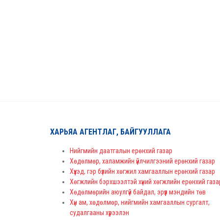
ХАРЬЯА АГЕНТЛАГ, БАЙГУУЛЛАГА
Нийгмийн даатгалын ерөнхий газар
Хөдөлмөр, халамжийн үйлчилгээний ерөнхий газар
Хүүхэд, гэр бүлийн хөгжил хамгааллын ерөнхий газар
Хөгжлийн бэрхшээлтэй хүний хөгжлийн ерөнхий газа
Хөдөлмөрийн аюулгүй байдал, эрүүл мэндийн төв
Хүн ам, хөдөлмөр, нийгмийн хамгааллын сургалт,
судалгааны хүрээлэн