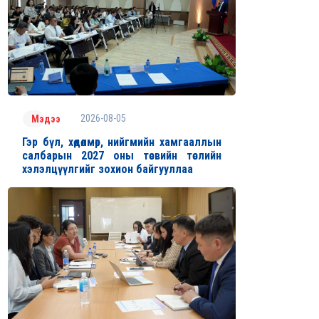
2026-08-05
Мэдээ
Гэр бүл, хөдөлмөр, нийгмийн хамгааллын
салбарын 2027 оны төсвийн төслийн
хэлэлцүүлгийг зохион байгууллаа