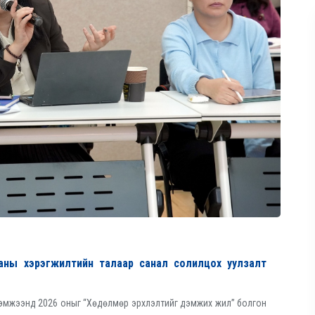
ааны хэрэгжилтийн талаар санал солилцох уулзалт
 хэмжээнд 2026 оныг “Хөдөлмөр эрхлэлтийг дэмжих жил” болгон