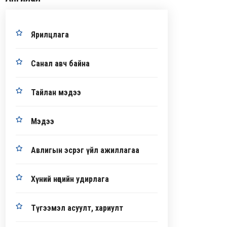
Ярилцлага
Санал авч байна
Тайлан мэдээ
Мэдээ
Авлигын эсрэг үйл ажиллагаа
Хүний нөөцийн удирлага
Түгээмэл асуулт, хариулт