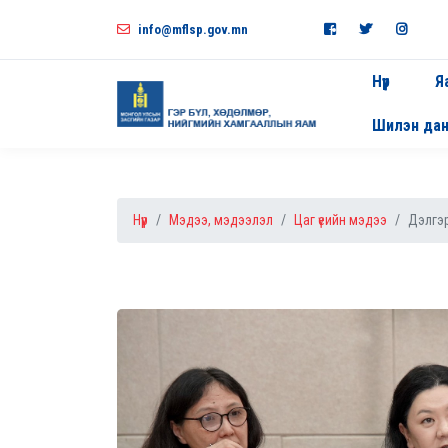
info@mflsp.gov.mn
Нүүр
Я
Шилэн да
Нүүр
Мэдээ, мэдээлэл
Цаг үеийн мэдээ
Дэлгэр