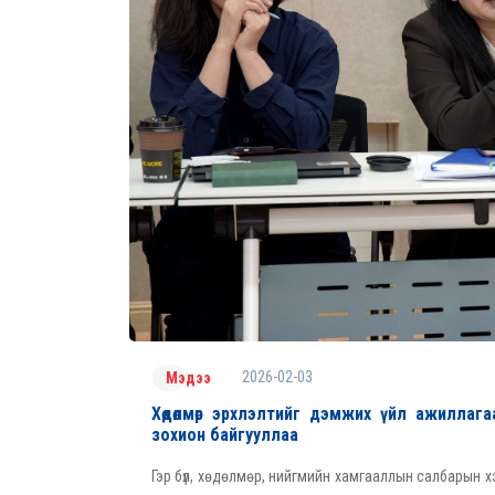
2026-02-03
Мэдээ
Хөдөлмөр эрхлэлтийг дэмжих үйл ажиллаг
зохион байгууллаа
Гэр бүл, хөдөлмөр, нийгмийн хамгааллын салбарын