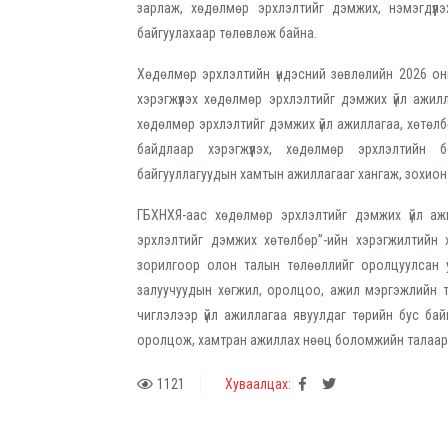
зарлаж, хөдөлмөр эрхлэлтийг дэмжих, нэмэгдүүл
байгуулахаар төлөвлөж байна.
Хөдөлмөр эрхлэлтийн үндэсний зөвлөлийн 2026 он
хэрэгжүүлэх хөдөлмөр эрхлэлтийг дэмжих үйл ажил
хөдөлмөр эрхлэлтийг дэмжих үйл ажиллагаа, хөтөлб
байдлаар хэрэгжүүлэх, хөдөлмөр эрхлэлтийн
байгууллагуудын хамтын ажиллагааг хангаж, зохион
ГБХНХЯ-аас хөдөлмөр эрхлэлтийг дэмжих үйл аж
эрхлэлтийг дэмжих хөтөлбөр”-ийн хэрэгжилтийн 
зорилгоор олон талын төлөөллийг оролцуулсан у
залуучуудын хөгжил, оролцоо, ажил мэргэжлийн т
чиглэлээр үйл ажиллагаа явуулдаг төрийн бус бай
оролцож, хамтран ажиллах нөөц боломжийн талаар
1121
Хуваалцах: