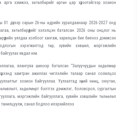
эх арга хэмжээ, хөтөлбөрийг өргөн цар хүрээтэйгээр зохион
ы 01 дүгээр сарын 26-ны өдрийн хуралдаанаар 2026-2027 онд
лагаа, хөтөлбөрүүдийг хэлэлцэн баталсан. 2026 оны онцлог нь
өрүүдийн уялдаа холбоог хангаж, харилцан бие биенээ дэмжсэн
 бодлогын хэрэгжилтэд төр, хувийн хэвшил, мэргэжлийн
 байгуулах явдал юм.
иллагаа, ялангуяа шинээр баталсан “Залуучуудын хөдөлмөр
хүрээнд хамтран ажиллах чиглэлийн талаар санал солилцох
улзалтыг зохион байгууллаа. Уулзалтад хүний нөөц, оюутан,
өлөвлөлт, хөдөлмөрт бэлтгэх дэмжлэг, боловсрол, сургалтын
гууллага, мэргэжлийн байгууллага, хувийн хэвшлийн төлөөлөл
 танилцуулж, санал бодлоо илэрхийллээ.