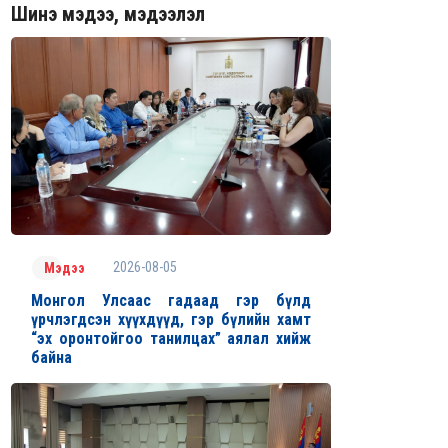
Шинэ мэдээ, мэдээлэл
2026-08-05
Мэдээ
Монгол Улсаас гадаад гэр бүлд
үрчлэгдсэн хүүхдүүд, гэр бүлийн хамт
“эх оронтойгоо танилцах” аялал хийж
байна