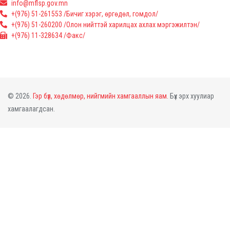
info@mflsp.gov.mn
+(976) 51-261553 /Бичиг хэрэг, өргөдөл, гомдол/
+(976) 51-260200 /Олон нийттэй харилцах ахлах мэргэжилтэн/
+(976) 11-328634 /Факс/
© 2026.
Гэр бүл, хөдөлмөр, нийгмийн хамгааллын яам.
Бүх эрх хуулиар
хамгаалагдсан.