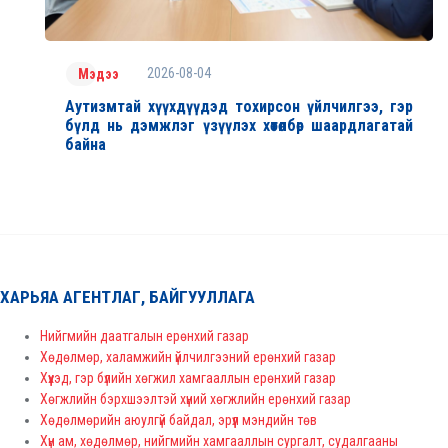
2026-08-04
Мэдээ
Аутизмтай хүүхдүүдэд тохирсон үйлчилгээ, гэр
бүлд нь дэмжлэг үзүүлэх хөтөлбөр шаардлагатай
байна
ХАРЬЯА АГЕНТЛАГ, БАЙГУУЛЛАГА
Нийгмийн даатгалын ерөнхий газар
Хөдөлмөр, халамжийн үйлчилгээний ерөнхий газар
Хүүхэд, гэр бүлийн хөгжил хамгааллын ерөнхий газар
Хөгжлийн бэрхшээлтэй хүний хөгжлийн ерөнхий газар
Хөдөлмөрийн аюулгүй байдал, эрүүл мэндийн төв
Хүн ам, хөдөлмөр, нийгмийн хамгааллын сургалт, судалгааны