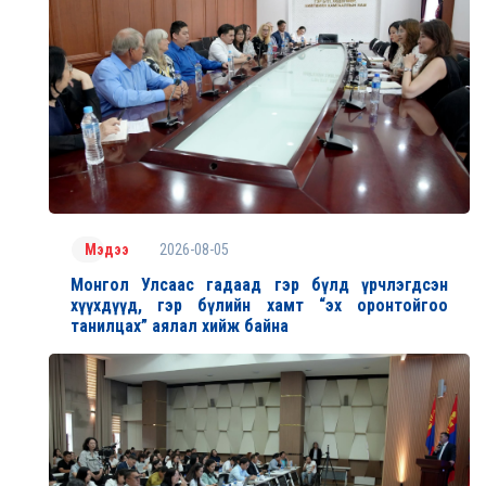
2026-08-05
Мэдээ
Монгол Улсаас гадаад гэр бүлд үрчлэгдсэн
хүүхдүүд, гэр бүлийн хамт “эх оронтойгоо
танилцах” аялал хийж байна