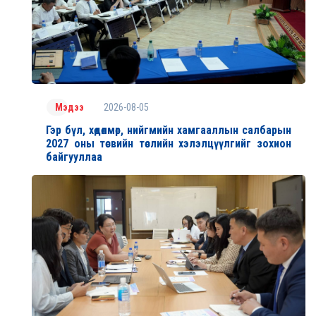
2026-08-05
Мэдээ
Гэр бүл, хөдөлмөр, нийгмийн хамгааллын салбарын
2027 оны төсвийн төслийн хэлэлцүүлгийг зохион
байгууллаа