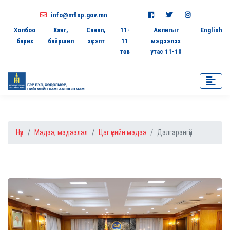
info@mflsp.gov.mn
Холбоо
Хаяг,
Санал,
11-
Авлигыг
English
барих
байршил
хүсэлт
11
мэдээлэх
төв
утас 11-10
Нүүр
Мэдээ, мэдээлэл
Цаг үеийн мэдээ
Дэлгэрэнгүй