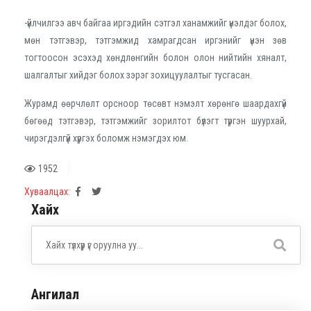
-үйлчилгээ авч байгаа иргэдийн сэтгэл ханамжийг үнэлдэг болох,
мөн тэтгэвэр, тэтгэмжид хамрагдсан иргэнийг үнэн зөв
тогтоосон эсэхэд хөндлөнгийн болон олон нийтийн хяналт,
шалгалтыг хийдэг болох зэрэг зохицуулалтыг тусгасан.
Журамд өөрчлөлт орсноор төсөвт нэмэлт хөрөнгө шаардахгүй
бөгөөд тэтгэвэр, тэтгэмжийг зорилтот бүлэгт түргэн шуурхай,
чирэгдэлгүй хүргэх боломж нэмэгдэх юм.
1952
Хуваалцах:
Хайх
Ангилал