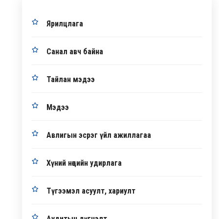
Ярилцлага
Санал авч байна
Тайлан мэдээ
Мэдээ
Авлигын эсрэг үйл ажиллагаа
Хүний нөөцийн удирлага
Түгээмэл асуулт, хариулт
Аудитын дүгнэлт