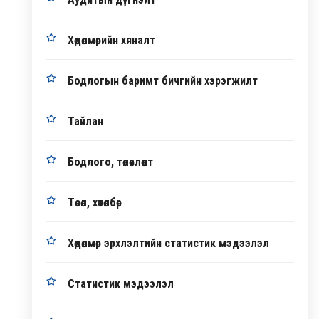
Хөдөлмөрийн хяналт
Бодлогын баримт бичгийн хэрэгжилт
Тайлан
Бодлого, төлөвлөлт
Төсөл, хөтөлбөр
Хөдөлмөр эрхлэлтийн статистик мэдээлэл
Статистик мэдээлэл