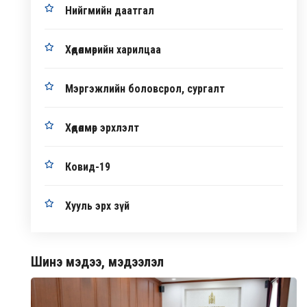
Нийгмийн даатгал
Хөдөлмөрийн харилцаа
Мэргэжлийн боловсрол, сургалт
Хөдөлмөр эрхлэлт
Ковид-19
Хууль эрх зүй
Шинэ мэдээ, мэдээлэл