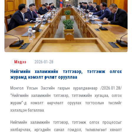
2026-01-28
Мэдээ
Нийгмийн халамжийн тэтгэвэр, тэтгэмж олгох
журамд нэмэлт өөрчлөлт орууллаа
Монгол Улсын Засгийн газрын хуралдаанаар /2026.01.28/
“Нийгмийн халамжийн тэтгэвэр, тэтгэмжийн хугацаа, олгох
журам”-д нэмэлт өөрчлөлт оруулах тогтоолын төслийг
хэлэлцэн баталлаа.
Нийгмийн халамжийн тэтгэвэр, тэтгэмж олгох процессыг
хялбарчлах, иргэдийн санал гомдол, төлөвлөгөөт хяналт