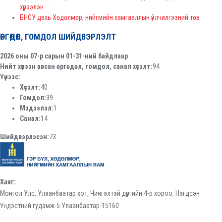
хүрээлэн
БНСУ дахь Хөдөлмөр, нийгмийн хамгааллын үйлчилгээний төв
ӨРГӨДӨЛ, ГОМДОЛ ШИЙДВЭРЛЭЛТ
2026 оны 07-р сарын 01-31-ний байдлаар
Нийт хүлээн авсан өргөдөл, гомдол, санал хүсэлт:
94
Үүнээс:
Хүсэлт:
40
Гомдол:
39
Мэдээлэл:
1
Санал:
14
Шийдвэрлэсэн:
73
Хаяг:
Монгол Улс, Улаанбаатар хот, Чингэлтэй дүүргийн 4-р хороо, Нэгдсэн
Үндэстний гудамж-5 Улаанбаатар-15160