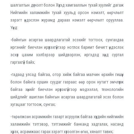
шалгалтын дүгнэлт болон Хүүхэд хамгааллын тухай хуулийг дагаж
Нийгмийн халамжийн тухай хуульд орсон нэмэлт, өөрчлөлт
зэрэгт үндэслэн журамд дараах нэмэлт өөрчлөлт орууллаа.
Үүнд:
-байнгын асаргаа шаардлагатай эсэхийг тогтоох, сунгахдаа
иргэнийг биечлэн ирүүлэхгүйгээр нотлох баримт бичигт үндэслэх
эсхүл цахим хэлбэрээр шийдвэрлэн, иргэдэд хүнд суртал
гаргахгүй байх;
-гадаад улсад байгаа, отор хийж байгаа малчин өрхийн гишүүн
болон байнга оршин суудаг газраас өөр орон нутагт эмчлүүлж
байгаа хүнийг биечлэн ирүүлэхгүйгээр мэдээлэл, технологийн
шийдлийг ашиглан байнгын асаргаа шаардлагатай эсэх болон
хугацааг тогтоож, сунгах;
-төрөлжсөн асрамжийн газарт асруулж байгаа хүүхдийн нийгмийн
халамжийн тэтгэвэр, тэтгэмжийг банканд хадгалах, насанд
хүрэх, асрамжаас гарах зэрэгт хүлээлгэн өгөх, хяналт тавих;