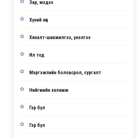
Зар, мэдээ
Хүний нөөц
Хяналт-шинжилгээ, үнэлгээ
Ил тод
Мэргэжлийн боловсрол, сургалт
Нийгмийн халамж
Гэр бүл
Гэр бүл