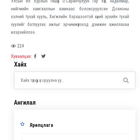
Улсын Их Хурлын гишүүн О.Саранчулуун Гэр бүл, хөдөлмөр,
нийгмийн хамгааллын яамнаас боловсруулсан Дохионы
хэлний тухай хууль, Хөгжлийн бэрхшээлтэй хүний эрхийн тухай
хуулийг батлуулах ажлыг эрчимжүүлэхэд дэмжин ажиллахаа
илэрхийллээ.
224
Хуваалцах:
Хайх
Ангилал
Ярилцлага