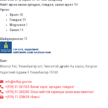
Нийт хүлээн авсан өргөдөл, гомдол, санал хүсэлт:
94
Үүнээс:
Хүсэлт:
40
Гомдол:
39
Мэдээлэл:
1
Санал:
14
Шийдвэрлэсэн:
73
Хаяг:
Монгол Улс, Улаанбаатар хот, Чингэлтэй дүүргийн 4-р хороо, Нэгдсэн
Үндэстний гудамж-5 Улаанбаатар-15160
info@mflsp.gov.mn
+(976) 51-261553 /Бичиг хэрэг, өргөдөл, гомдол/
+(976) 51-260200 /Олон нийттэй харилцах ахлах мэргэжилтэн/
+(976) 11-328634 /Факс/