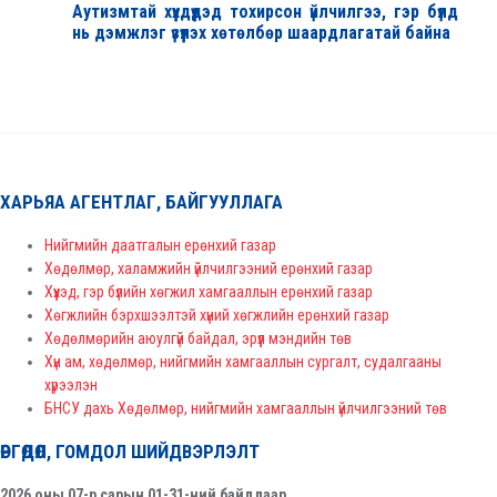
Аутизмтай хүүхдүүдэд тохирсон үйлчилгээ, гэр бүлд
нь дэмжлэг үзүүлэх хөтөлбөр шаардлагатай байна
ХАРЬЯА АГЕНТЛАГ, БАЙГУУЛЛАГА
Нийгмийн даатгалын ерөнхий газар
Хөдөлмөр, халамжийн үйлчилгээний ерөнхий газар
Хүүхэд, гэр бүлийн хөгжил хамгааллын ерөнхий газар
Хөгжлийн бэрхшээлтэй хүний хөгжлийн ерөнхий газар
Хөдөлмөрийн аюулгүй байдал, эрүүл мэндийн төв
Хүн ам, хөдөлмөр, нийгмийн хамгааллын сургалт, судалгааны
хүрээлэн
БНСУ дахь Хөдөлмөр, нийгмийн хамгааллын үйлчилгээний төв
ӨРГӨДӨЛ, ГОМДОЛ ШИЙДВЭРЛЭЛТ
2026 оны 07-р сарын 01-31-ний байдлаар