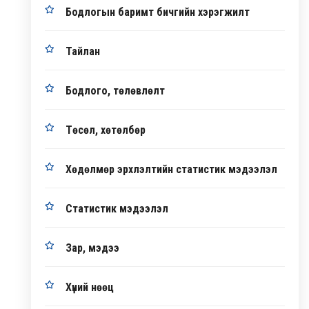
Бодлогын баримт бичгийн хэрэгжилт
Тайлан
Бодлого, төлөвлөлт
Төсөл, хөтөлбөр
Хөдөлмөр эрхлэлтийн статистик мэдээлэл
Статистик мэдээлэл
Зар, мэдээ
Хүний нөөц