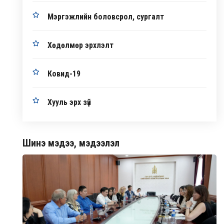
Мэргэжлийн боловсрол, сургалт
Хөдөлмөр эрхлэлт
Ковид-19
Хууль эрх зүй
Шинэ мэдээ, мэдээлэл