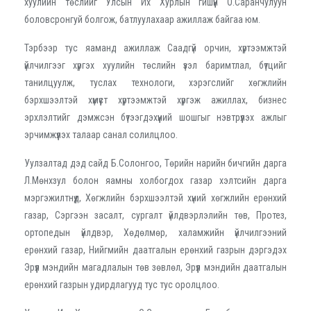
хуулийн төслийг Улсын Их Хурлын гишүүн О.Саранчулуун
боловсронгуй болгож, батлуулахаар ажиллаж байгаа юм.
Тэрбээр тус яаманд ажиллаж Саадгүй орчин, хүртээмжтэй
үйлчилгээг хүргэх хуулийн төслийн үзэл баримтлал, бүтцийг
танилцуулж, туслах технологи, хэрэгслийг хөгжлийн
бэрхшээлтэй хүмүүст хүртээмжтэй хүргэж ажиллах, бизнес
эрхлэлтийг дэмжсэн бүтээгдэхүүний шошгыг нэвтрүүлэх ажлыг
эрчимжүүлэх талаар санал солилцлоо.
Уулзалтад дэд сайд Б.Солонгоо, Төрийн нарийн бичгийн дарга
Л.Мөнхзул болон яамны холбогдох газар хэлтсийн дарга
мэргэжилтнүүд, Хөгжлийн бэрхшээлтэй хүний хөгжлийн ерөнхий
газар, Сэргээн засалт, сургалт үйлдвэрлэлийн төв, Протез,
ортопедын үйлдвэр, Хөдөлмөр, халамжийн үйлчилгээний
ерөнхий газар, Нийгмийн даатгалын ерөнхий газрын дэргэдэх
Эрүүл мэндийн магадлалын төв зөвлөл, Эрүүл мэндийн даатгалын
ерөнхий газрын удирдлагууд тус тус оролцлоо.