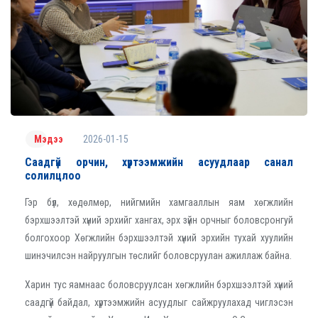
2026-01-15
Мэдээ
Саадгүй орчин, хүртээмжийн асуудлаар санал
солилцлоо
Гэр бүл, хөдөлмөр, нийгмийн хамгааллын яам хөгжлийн
бэрхшээлтэй хүний эрхийг хангах, эрх зүйн орчныг боловсронгуй
болгохоор Хөгжлийн бэрхшээлтэй хүний эрхийн тухай хуулийн
шинэчилсэн найруулгын төслийг боловсруулан ажиллаж байна.
Харин тус яамнаас боловсруулсан хөгжлийн бэрхшээлтэй хүний
саадгүй байдал, хүртээмжийн асуудлыг сайжруулахад чиглэсэн