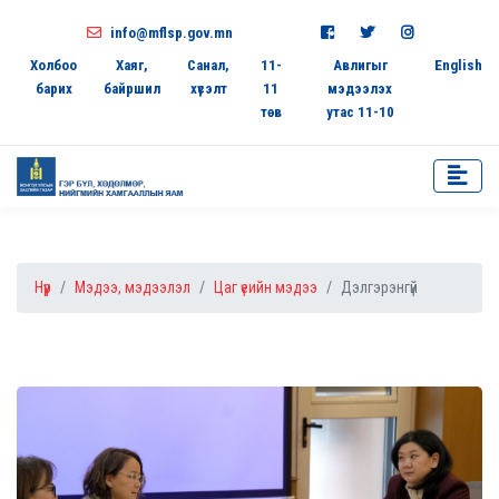
info@mflsp.gov.mn
Холбоо
Хаяг,
Санал,
11-
Авлигыг
English
барих
байршил
хүсэлт
11
мэдээлэх
төв
утас 11-10
Нүүр
Мэдээ, мэдээлэл
Цаг үеийн мэдээ
Дэлгэрэнгүй