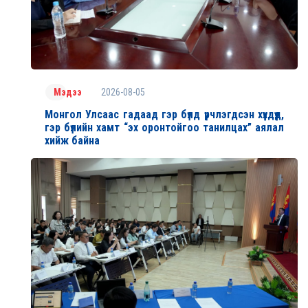
2026-08-05
Мэдээ
Монгол Улсаас гадаад гэр бүлд үрчлэгдсэн хүүхдүүд,
гэр бүлийн хамт “эх оронтойгоо танилцах” аялал
хийж байна