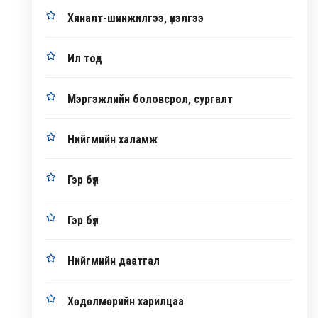
Хяналт-шинжилгээ, үнэлгээ
Ил тод
Мэргэжлийн боловсрол, сургалт
Нийгмийн халамж
Гэр бүл
Гэр бүл
Нийгмийн даатгал
Хөдөлмөрийн харилцаа