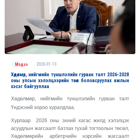
2026-01-13
Мэдээ
Хөдөлмөр, нийгмийн түншлэлийн гурван талт 2026-2028
оны улсын хэлэлцээрийн төсөл боловсруулах ажлын
хэсэг байгууллаа
Хөдөлмөр, нийгмийн түншлэлийн гурван талт
Үндэсний хороо хуралдлаа.
Хурлаар 2026 оны эхний хагас жилд хэлэлцэх
асуудлын жагсаалт батлах тухай тогтоолын төсөл,
Хөдөлмөрийн арбитрчийн нэрсийн жагсаалт