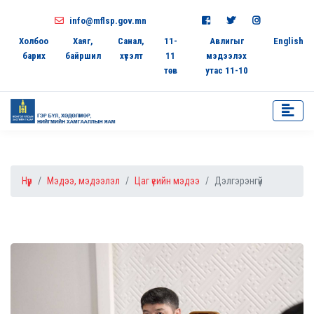
info@mflsp.gov.mn
Холбоо
Хаяг,
Санал,
11-
Авлигыг
English
барих
байршил
хүсэлт
11
мэдээлэх
төв
утас 11-10
Нүүр
Мэдээ, мэдээлэл
Цаг үеийн мэдээ
Дэлгэрэнгүй