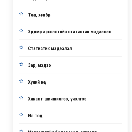
Төсөл, хөтөлбөр
Хөдөлмөр эрхлэлтийн статистик мэдээлэл
Статистик мэдээлэл
Зар, мэдээ
Хүний нөөц
Хяналт-шинжилгээ, үнэлгээ
Ил тод