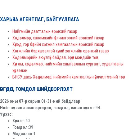
ХАРЬЯА АГЕНТЛАГ, БАЙГУУЛЛАГА
Нийгмийн даатгалын ерөнхий газар
Хөдөлмөр, халамжийн үйлчилгээний ерөнхий газар
Хүүхэд, гэр бүлийн хөгжил хамгааллын ерөнхий газар
Хөгжлийн бэрхшээлтэй хүний хөгжлийн ерөнхий газар
Хөдөлмөрийн аюулгүй байдал, эрүүл мэндийн төв
Хүн ам, хөдөлмөр, нийгмийн хамгааллын сургалт, судалгааны
хүрээлэн
БНСУ дахь Хөдөлмөр, нийгмийн хамгааллын үйлчилгээний төв
ӨРГӨДӨЛ, ГОМДОЛ ШИЙДВЭРЛЭЛТ
2026 оны 07-р сарын 01-31-ний байдлаар
Нийт хүлээн авсан өргөдөл, гомдол, санал хүсэлт:
94
Үүнээс:
Хүсэлт:
40
Гомдол:
39
Мэдээлэл:
1