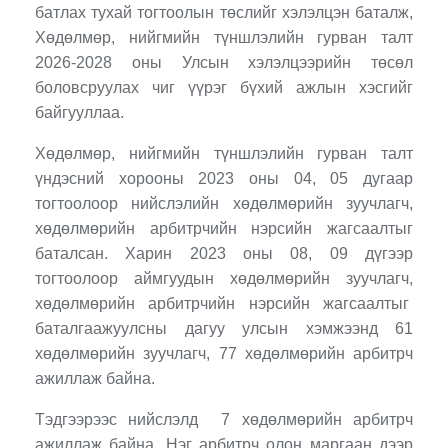
батлах тухай тогтоолын төслийг хэлэлцэн баталж,
Хөдөлмөр, нийгмийн түншлэлийн гурван талт
2026-2028 оны Улсын хэлэлцээрийн төсөл
боловсруулах чиг үүрэг бүхий ажлын хэсгийг
байгууллаа.
Хөдөлмөр, нийгмийн түншлэлийн гурван талт
үндэсний хорооны 2023 оны 04, 05 дугаар
тогтоолоор нийслэлийн хөдөлмөрийн зуучлагч,
хөдөлмөрийн арбитрчийн нэрсийн жагсаалтыг
баталсан. Харин 2023 оны 08, 09 дүгээр
тогтоолоор аймгуудын хөдөлмөрийн зуучлагч,
хөдөлмөрийн арбитрчийн нэрсийн жагсаалтыг
баталгаажуулсны дагуу улсын хэмжээнд 61
хөдөлмөрийн зуучлагч, 77 хөдөлмөрийн арбитрч
ажиллаж байна.
Тэдгээрээс нийслэлд 7 хөдөлмөрийн арбитрч
ажиллаж байна. Нэг арбитрч олон маргаан дээр