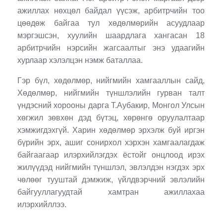
ажиллах нөхцөл байдал үүсэж, арбитрчийн тоо
цөөдөж байгаа тул хөдөлмөрийн асуудлаар
мэргэшсэн, хуулийн шаардлага хангасан 18
арбитрчийн нэрсийн жагсаалтыг энэ удаагийн
хурлаар хэлэлцэн нэмж баталлаа.
Гэр бүл, хөдөлмөр, нийгмийн хамгааллын сайд,
Хөдөлмөр, нийгмийн түншлэлийн гурван талт
үндэсний хорооны дарга Т.Аубакир, Монгол Улсын
хөгжил зөвхөн дэд бүтэц, хөрөнгө оруулалтаар
хэмжигдэхгүй. Харин хөдөлмөр эрхэлж буй иргэн
бүрийн эрх, ашиг сонирхол хэрхэн хамгаалагдаж
байгаагаар илэрхийлэгдэх ёстойг онцлоод ирэх
жилүүдэд нийгмийн түншлэл, эвлэлдэн нэгдэх эрх
чөлөөг тууштай дэмжиж, үйлдвэрчний эвлэлийн
байгууллагуудтай хамтран ажиллахаа
илэрхийллээ.