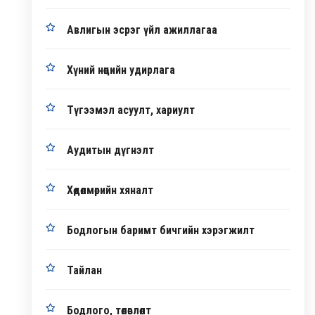
Авлигын эсрэг үйл ажиллагаа
Хүний нөөцийн удирлага
Түгээмэл асуулт, хариулт
Аудитын дүгнэлт
Хөдөлмөрийн хяналт
Бодлогын баримт бичгийн хэрэгжилт
Тайлан
Бодлого, төлөвлөлт