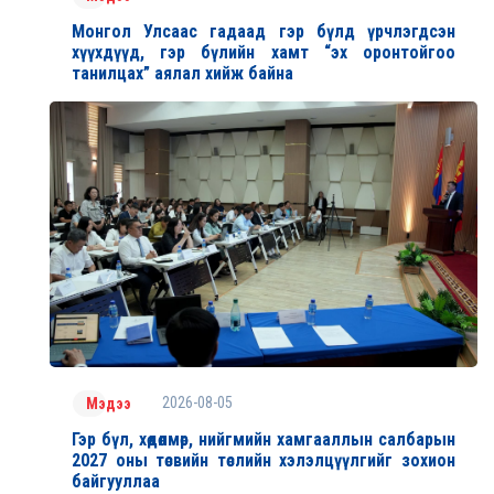
Монгол Улсаас гадаад гэр бүлд үрчлэгдсэн
хүүхдүүд, гэр бүлийн хамт “эх оронтойгоо
танилцах” аялал хийж байна
2026-08-05
Мэдээ
Гэр бүл, хөдөлмөр, нийгмийн хамгааллын салбарын
2027 оны төсвийн төслийн хэлэлцүүлгийг зохион
байгууллаа