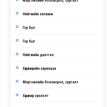
Мэргэжлийн боловсрол, сургалт
Нийгмийн халамж
Гэр бүл
Гэр бүл
Нийгмийн даатгал
Хөдөлмөрийн харилцаа
Мэргэжлийн боловсрол, сургалт
Хөдөлмөр эрхлэлт