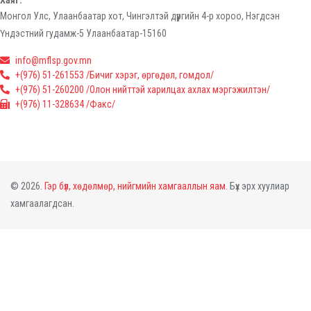
Хаяг:
Монгол Улс, Улаанбаатар хот, Чингэлтэй дүүргийн 4-р хороо, Нэгдсэн
Үндэстний гудамж-5 Улаанбаатар-15160
info@mflsp.gov.mn
+(976) 51-261553 /Бичиг хэрэг, өргөдөл, гомдол/
+(976) 51-260200 /Олон нийттэй харилцах ахлах мэргэжилтэн/
+(976) 11-328634 /Факс/
© 2026.
Гэр бүл, хөдөлмөр, нийгмийн хамгааллын яам.
Бүх эрх хуулиар
хамгаалагдсан.