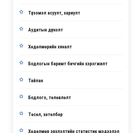
Түгээмэл асуулт, хариулт
Аудитын дүгнэлт
Хөдөлмөрийн хяналт
Бодлогын баримт бичгийн хэрэгжилт
Тайлан
Бодлого, төлөвлөлт
Төсөл, хөтөлбөр
Хөдөлмөр эрхлэлтийн статистик мэдээлэл