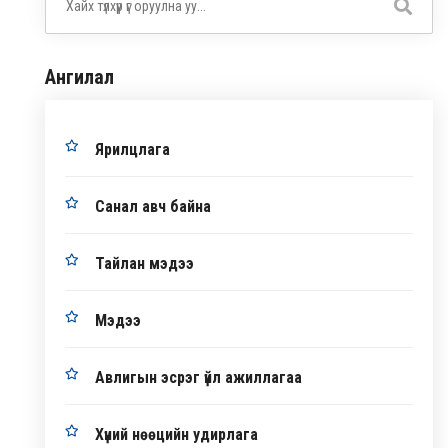
Ангилал
Ярилцлага
Санал авч байна
Тайлан мэдээ
Мэдээ
Авлигын эсрэг үйл ажиллагаа
Хүний нөөцийн удирлага