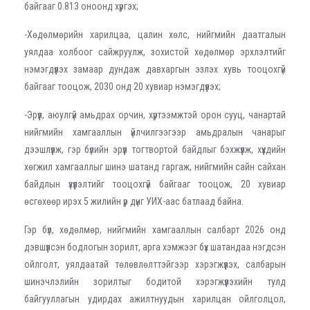
байгааг 0.813 оноонд хүргэх;
-
Хөдөлмөрийн харилцаа, цалин хөлс, нийгмийн даатгалын
уялдаа холбоог сайжруулж, зохистой хөдөлмөр эрхлэлтийг
нэмэгдүүлэх замаар дундаж давхаргын эзлэх хувь тооцохгүй
байгааг тооцож, 2030 онд 20 хувиар нэмэгдүүлэх;
-
Эрүүл, аюулгүй амьдрах орчин, хүртээмжтэй орон сууц, чанартай
нийгмийн хамгааллын үйлчилгээгээр амьдралын чанарыг
дээшлүүлж, гэр бүлийн эрүүл тогтвортой байдлыг бэхжүүлж, хүүхдийн
хөгжил хамгааллыг шинэ шатанд гаргаж, нийгмийн сайн сайхан
байдлын үзүүлэлтийг тооцохгүй байгааг тооцож, 20 хувиар
өсгөхөөр ирэх 5 жилийн үр дүнг УИХ-аас батлаад байна.
Гэр бүл, хөдөлмөр, нийгмийн хамгааллын салбарт 2026 онд
дэвшүүлсэн бодлогын зорилт, арга хэмжээг бүх шатандаа нэгдсэн
ойлголт, уялдаатай төлөвлөлттэйгээр хэрэгжүүлэх, салбарын
шинэчлэлийн зорилтыг бодитой хэрэгжүүлэхийн тулд
байгууллагын удирдах ажилтнуудын харилцан ойлголцол,