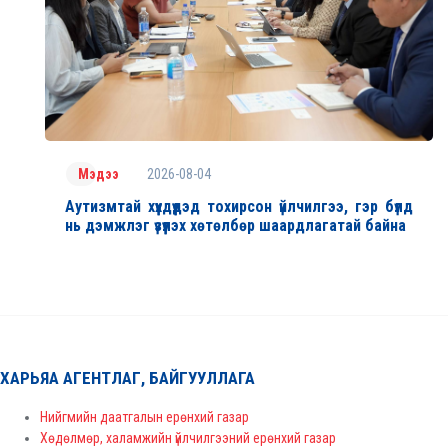
2026-08-04
Мэдээ
Аутизмтай хүүхдүүдэд тохирсон үйлчилгээ, гэр бүлд
нь дэмжлэг үзүүлэх хөтөлбөр шаардлагатай байна
ХАРЬЯА АГЕНТЛАГ, БАЙГУУЛЛАГА
Нийгмийн даатгалын ерөнхий газар
Хөдөлмөр, халамжийн үйлчилгээний ерөнхий газар