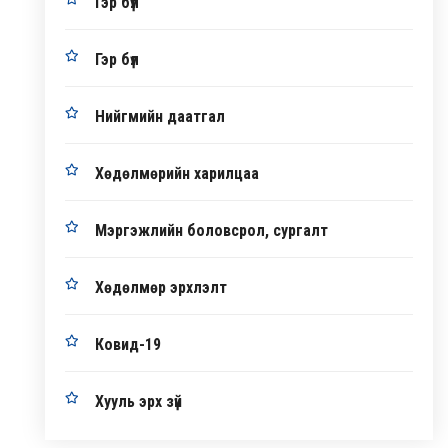
Гэр бүл
Гэр бүл
Нийгмийн даатгал
Хөдөлмөрийн харилцаа
Мэргэжлийн боловсрол, сургалт
Хөдөлмөр эрхлэлт
Ковид-19
Хууль эрх зүй