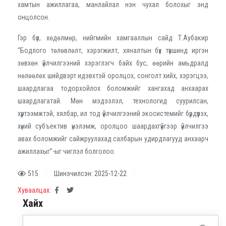
хамтын ажиллагаа, манлайлал нэн чухал болохыг энд
онцолсон.
Гэр бүл, хөдөлмөр, нийгмийн хамгааллын сайд Т.Аубакир
“Бодлого төлөвлөлт, хэрэгжилт, хяналтын бүх түвшинд иргэн
зөвхөн үйлчилгээний хэрэглэгч байх бус, өөрийн амьдралд
нөлөөлөх шийдвэрт идэвхтэй оролцох, сонголт хийх, хэрэгцээ,
шаардлагаа тодорхойлох боломжийг хангахад анхаарах
шаардлагатай. Мөн мэдээлэл, технологид суурилсан,
хүртээмжтэй, хялбар, ил тод үйлчилгээний экосистемийг бүрдүүлэх,
хүний субъектив үнэлэмж, оролцоо шаардахгүйгээр үйлчилгээ
авах боломжийг сайжруулахад салбарын удирдлагууд анхаарч
ажиллахыг”-ыг чиглэл болголоо.
515
Шинэчилсэн: 2025-12-22
Хуваалцах:
Хайх