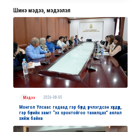
Шинэ мэдээ, мэдээлэл
2026-08-05
Мэдээ
Монгол Улсаас гадаад гэр бүлд үрчлэгдсэн хүүхдүүд,
гэр бүлийн хамт “эх оронтойгоо танилцах” аялал
хийж байна