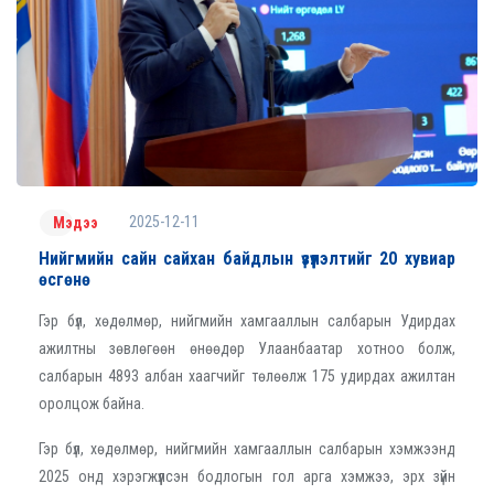
2025-12-11
Мэдээ
Нийгмийн сайн сайхан байдлын үзүүлэлтийг 20 хувиар
өсгөнө
Гэр бүл, хөдөлмөр, нийгмийн хамгааллын салбарын Удирдах
ажилтны зөвлөгөөн өнөөдөр Улаанбаатар хотноо болж,
салбарын 4893 албан хаагчийг төлөөлж 175 удирдах ажилтан
оролцож байна.
Гэр бүл, хөдөлмөр, нийгмийн хамгааллын салбарын хэмжээнд
2025 онд хэрэгжүүлсэн бодлогын гол арга хэмжээ, эрх зүйн