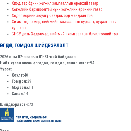
Хүүхэд, гэр бүлийн хөгжил хамгааллын ерөнхий газар
Хөгжлийн бэрхшээлтэй хүний хөгжлийн ерөнхий газар
Хөдөлмөрийн аюулгүй байдал, эрүүл мэндийн төв
Хүн ам, хөдөлмөр, нийгмийн хамгааллын сургалт, судалгааны
хүрээлэн
БНСУ дахь Хөдөлмөр, нийгмийн хамгааллын үйлчилгээний төв
ӨРГӨДӨЛ, ГОМДОЛ ШИЙДВЭРЛЭЛТ
2026 оны 07-р сарын 01-31-ний байдлаар
Нийт хүлээн авсан өргөдөл, гомдол, санал хүсэлт:
94
Үүнээс:
Хүсэлт:
40
Гомдол:
39
Мэдээлэл:
1
Санал:
14
Шийдвэрлэсэн:
73