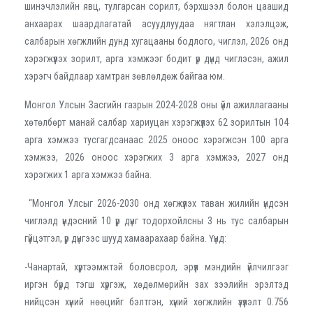
шинэчлэлийн явц, тулгарсан сорилт, бэрхшээл болон цаашид
анхаарах шаардлагатай асуудлуудаа нягтлан хэлэлцэж,
салбарын хөгжлийн дунд хугацааны бодлого, чиглэл, 2026 онд
хэрэгжүүлэх зорилт, арга хэмжээг бодит үр дүнд чиглэсэн, ажил
хэрэгч байдлаар хамтран зөвлөлдөж байгаа юм.
Монгол Улсын Засгийн газрын 2024-2028 оны үйл ажиллагааны
хөтөлбөрт манай салбар хариуцан хэрэгжүүлэх 62 зорилтын 104
арга хэмжээ тусгагдсанаас 2025 оноос хэрэгжсэн 100 арга
хэмжээ, 2026 оноос хэрэгжих 3 арга хэмжээ, 2027 онд
хэрэгжих 1 арга хэмжээ байна.
“Монгол Улсыг 2026-2030 онд хөгжүүлэх таван жилийн үндсэн
чиглэлд үндэсний 10 үр дүнг тодорхойлсны 3 нь тус салбарын
гүйцэтгэл, үр дүнгээс шууд хамаарахаар байна. Үүнд:
-Чанартай, хүртээмжтэй боловсрол, эрүүл мэндийн үйлчилгээг
иргэн бүрд тэгш хүргэж, хөдөлмөрийн зах зээлийн эрэлтэд
нийцсэн хүний нөөцийг бэлтгэн, хүний хөгжлийн үзүүлэлт 0.756