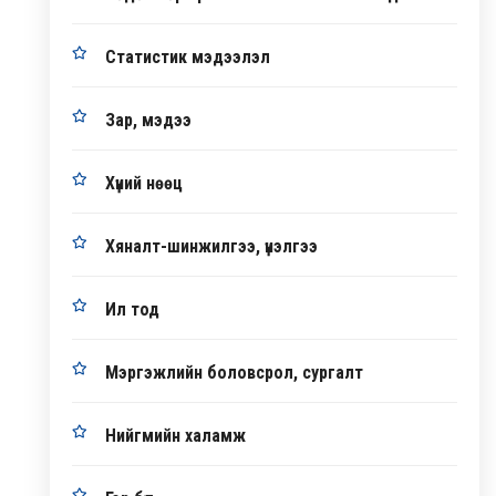
Статистик мэдээлэл
Зар, мэдээ
Хүний нөөц
Хяналт-шинжилгээ, үнэлгээ
Ил тод
Мэргэжлийн боловсрол, сургалт
Нийгмийн халамж