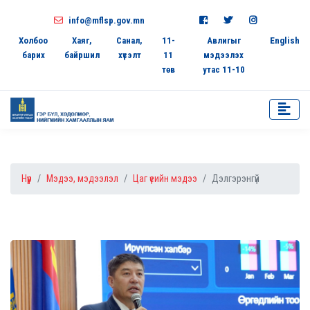
info@mflsp.gov.mn
Холбоо
Хаяг,
Санал,
11-
Авлигыг
English
барих
байршил
хүсэлт
11
мэдээлэх
төв
утас 11-10
Нүүр
Мэдээ, мэдээлэл
Цаг үеийн мэдээ
Дэлгэрэнгүй