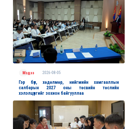
2026-08-05
Мэдээ
Гэр бүл, хөдөлмөр, нийгмийн хамгааллын
салбарын 2027 оны төсвийн төслийн
хэлэлцүүлгийг зохион байгууллаа