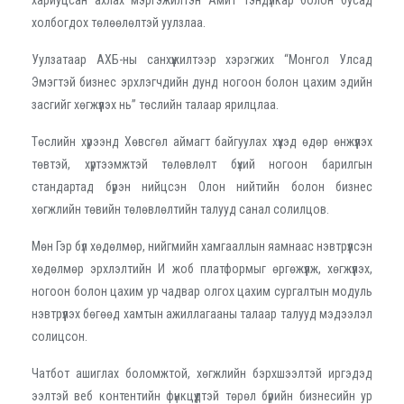
хариуцсан ахлах мэргэжилтэн Амит Тэндүлкар болон бусад
холбогдох төлөөлөлтэй уулзлаа.
Уулзатаар АХБ-ны санхүүжилтээр хэрэгжих “Монгол Улсад
Эмэгтэй бизнес эрхлэгчдийн дунд ногоон болон цахим эдийн
засгийг хөгжүүлэх нь” төслийн талаар ярилцлаа.
Төслийн хүрээнд Хөвсгөл аймагт байгуулах хүүхэд өдөр өнжүүлэх
төвтэй, хүртээмжтэй төлөвлөлт бүхий ногоон барилгын
стандартад бүрэн нийцсэн Олон нийтийн болон бизнес
хөгжлийн төвийн төлөвлөлтийн талууд санал солилцов.
Мөн Гэр бүл хөдөлмөр, нийгмийн хамгааллын яамнаас нэвтрүүлсэн
хөдөлмөр эрхлэлтийн И жоб платформыг өргөжүүлж, хөгжүүлэх,
ногоон болон цахим ур чадвар олгох цахим сургалтын модуль
нэвтрүүлэх бөгөөд хамтын ажиллагааны талаар талууд мэдээлэл
солицсон.
Чатбот ашиглах боломжтой, хөгжлийн бэрхшээлтэй иргэдэд
ээлтэй веб контентийн фүнкцүүдтэй төрөл бүрийн бизнесийн ур