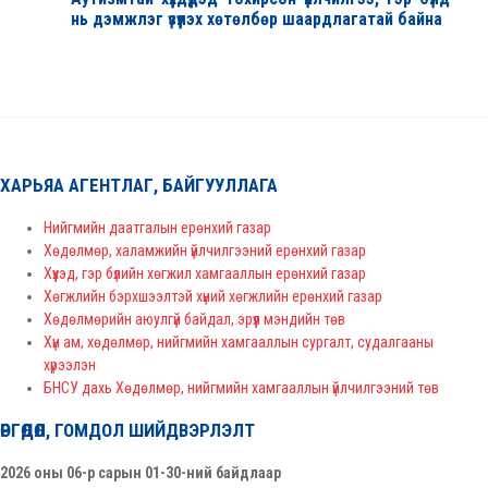
нь дэмжлэг үзүүлэх хөтөлбөр шаардлагатай байна
ХАРЬЯА АГЕНТЛАГ, БАЙГУУЛЛАГА
Нийгмийн даатгалын ерөнхий газар
Хөдөлмөр, халамжийн үйлчилгээний ерөнхий газар
Хүүхэд, гэр бүлийн хөгжил хамгааллын ерөнхий газар
Хөгжлийн бэрхшээлтэй хүний хөгжлийн ерөнхий газар
Хөдөлмөрийн аюулгүй байдал, эрүүл мэндийн төв
Хүн ам, хөдөлмөр, нийгмийн хамгааллын сургалт, судалгааны
хүрээлэн
БНСУ дахь Хөдөлмөр, нийгмийн хамгааллын үйлчилгээний төв
ӨРГӨДӨЛ, ГОМДОЛ ШИЙДВЭРЛЭЛТ
2026 оны 06-р сарын 01-30-ний байдлаар