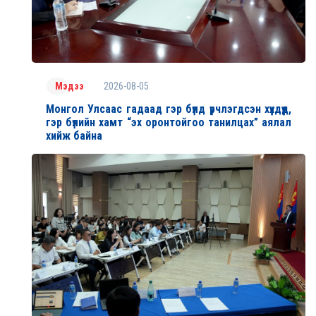
2026-08-05
Мэдээ
Монгол Улсаас гадаад гэр бүлд үрчлэгдсэн хүүхдүүд,
гэр бүлийн хамт “эх оронтойгоо танилцах” аялал
хийж байна