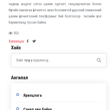
чадвар мэдлэг олгох цахим сургалт, ганцаарчилсан болон
бүлгийн зөвлөгөө үйлчилгээ авах боломжтой үндэсний хэмжээний
цахим үйлчилгээний платформыг бий болгохоор төслийн үзэл
баримтлалд туссан байна.
353
Хуваалцах:
Хайх
Ангилал
Ярилцлага
Санал авч байна