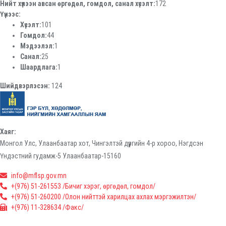
Нийт хүлээн авсан өргөдөл, гомдол, санал хүсэлт:
172
Үүнээс:
Хүсэлт:
101
Гомдол:
44
Мэдээлэл:
1
Санал:
25
Шаардлага:
1
Шийдвэрлэсэн:
124
Хаяг:
Монгол Улс, Улаанбаатар хот, Чингэлтэй дүүргийн 4-р хороо, Нэгдсэн
Үндэстний гудамж-5 Улаанбаатар-15160
info@mflsp.gov.mn
+(976) 51-261553 /Бичиг хэрэг, өргөдөл, гомдол/
+(976) 51-260200 /Олон нийттэй харилцах ахлах мэргэжилтэн/
+(976) 11-328634 /Факс/