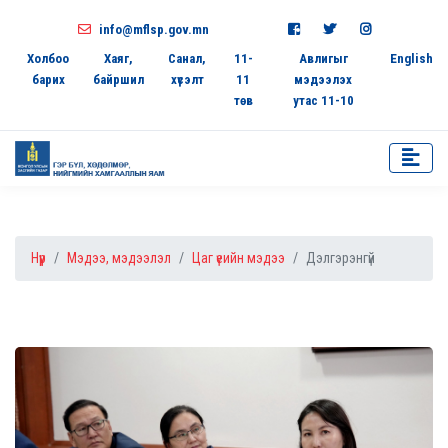
info@mflsp.gov.mn
Холбоо
Хаяг,
Санал,
11-
Авлигыг
English
барих
байршил
хүсэлт
11
мэдээлэх
төв
утас 11-10
Нүүр
Мэдээ, мэдээлэл
Цаг үеийн мэдээ
Дэлгэрэнгүй