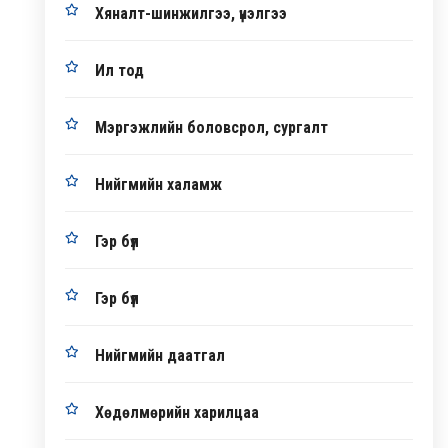
Хяналт-шинжилгээ, үнэлгээ
Ил тод
Мэргэжлийн боловсрол, сургалт
Нийгмийн халамж
Гэр бүл
Гэр бүл
Нийгмийн даатгал
Хөдөлмөрийн харилцаа