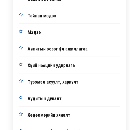
Тайлан мэдээ
Мэдээ
Авлигын эсрэг үйл ажиллагаа
Хүний нөөцийн удирлага
Түгээмэл асуулт, хариулт
Аудитын дүгнэлт
Хөдөлмөрийн хяналт