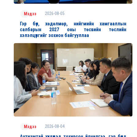
2026-08-05
Мэдээ
Гэр бүл, хөдөлмөр, нийгмийн хамгааллын
салбарын 2027 оны төсвийн төслийн
хэлэлцүүлгийг зохион байгууллаа
2026-08-04
Мэдээ
Аутизмтай хүүхдүүдэд тохирсон үйлчилгээ, гэр бүлд