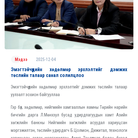
2025-12-04
Мэдээ
Эмэгтэйчүүдийн хөдөлмөр эрхлэлтийг дэмжих
төслийн талаар санал солилцлоо
Эмэгтэйчүүдийн хөдөлмөр эрхлэлтийг дэмжих төслийн талаар
уулзалт зохион байгууллаа
Гэр бүл, хөдөлмөр, нийгмийн хамгааллын яамны Төрийн нарийн
бичгийн дарга Л.Мөнхзул бусад удирдлагуудын хамт Азийн
хөгжлийн банкны Нийгмийн хөгжлийн асуудал хариуцсан
мэргэжилтэн, төслийн удирдагч Б.Цолмон, Дижитал, технологи