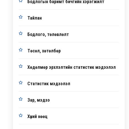
Бодлогын баримт бичгийн хэрэгжилт
Тайлан
Бодлого, төлөвлөлт
Төсөл, хөтөлбөр
Хөдөлмөр эрхлэлтийн статистик мэдээлэл
Статистик мэдээлэл
Зар, мэдээ
Хүний нөөц