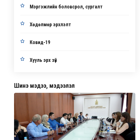
Мэргэжлийн боловсрол, сургалт
Хөдөлмөр эрхлэлт
Ковид-19
Хууль эрх зүй
Шинэ мэдээ, мэдээлэл