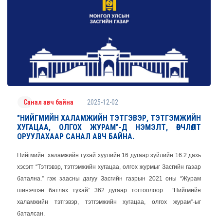
2025-12-02
Санал авч байна
"НИЙГМИЙН ХАЛАМЖИЙН ТЭТГЭВЭР, ТЭТГЭМЖИЙН
ХУГАЦАА, ОЛГОХ ЖУРАМ"-Д НЭМЭЛТ, ӨӨРЧЛӨЛТ
ОРУУЛАХААР САНАЛ АВЧ БАЙНА.
Нийгмийн халамжийн тухай хуулийн 16 дугаар зүйлийн 16.2 дахь
хэсэгт “Тэтгэвэр, тэтгэмжийн хугацаа, олгох журмыг Засгийн газар
батална.” гэж заасны дагуу Засгийн газрын 2021 оны “Журам
шинэчлэн батлах тухай” 362 дугаар тогтоолоор “Нийгмийн
халамжийн тэтгэвэр, тэтгэмжийн хугацаа, олгох журам”-ыг
баталсан.