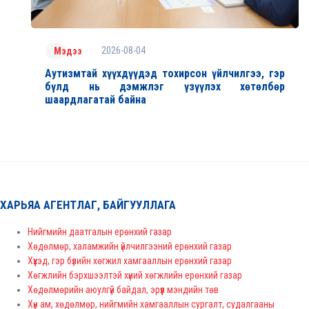
2026-08-04
Мэдээ
Аутизмтай хүүхдүүдэд тохирсон үйлчилгээ, гэр
бүлд нь дэмжлэг үзүүлэх хөтөлбөр
шаардлагатай байна
ХАРЬЯА АГЕНТЛАГ, БАЙГУУЛЛАГА
Нийгмийн даатгалын ерөнхий газар
Хөдөлмөр, халамжийн үйлчилгээний ерөнхий газар
Хүүхэд, гэр бүлийн хөгжил хамгааллын ерөнхий газар
Хөгжлийн бэрхшээлтэй хүний хөгжлийн ерөнхий газар
Хөдөлмөрийн аюулгүй байдал, эрүүл мэндийн төв
Хүн ам, хөдөлмөр, нийгмийн хамгааллын сургалт, судалгааны