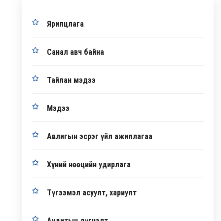
Ярилцлага
Санал авч байна
Тайлан мэдээ
Мэдээ
Авлигын эсрэг үйл ажиллагаа
Хүний нөөцийн удирлага
Түгээмэл асуулт, хариулт
Аудитын дүгнэлт