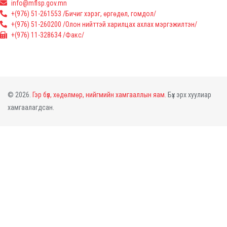
info@mflsp.gov.mn
+(976) 51-261553 /Бичиг хэрэг, өргөдөл, гомдол/
+(976) 51-260200 /Олон нийттэй харилцах ахлах мэргэжилтэн/
+(976) 11-328634 /Факс/
© 2026.
Гэр бүл, хөдөлмөр, нийгмийн хамгааллын яам.
Бүх эрх хуулиар
хамгаалагдсан.