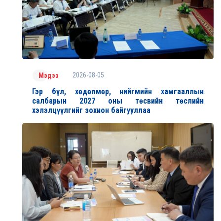
2026-08-05
Мэдээ
Гэр бүл, хөдөлмөр, нийгмийн хамгааллын
салбарын 2027 оны төсвийн төслийн
хэлэлцүүлгийг зохион байгууллаа