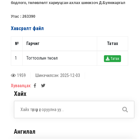
бодлого, төлөвлөлт хариуцсан ахлах шинжээч Д.Буянжаргал
Утас : 263390
Хавсралт файл
№
Гарчиг
Татах
1
Тогтоолын төсөл
Татах
1959
Шинэчилсэн: 2025-12-03
Хуваалцах:
Хайх
Ангилал