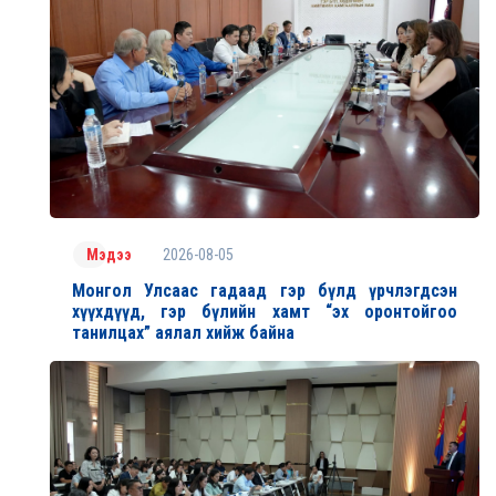
2026-08-05
Мэдээ
Монгол Улсаас гадаад гэр бүлд үрчлэгдсэн
хүүхдүүд, гэр бүлийн хамт “эх оронтойгоо
танилцах” аялал хийж байна