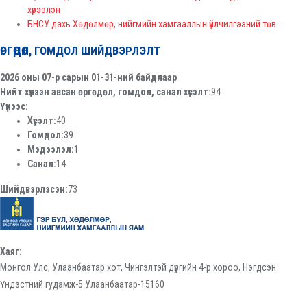
хүрээлэн
БНСУ дахь Хөдөлмөр, нийгмийн хамгааллын үйлчилгээний төв
ӨРГӨДӨЛ, ГОМДОЛ ШИЙДВЭРЛЭЛТ
2026 оны 07-р сарын 01-31-ний байдлаар
Нийт хүлээн авсан өргөдөл, гомдол, санал хүсэлт:
94
Үүнээс:
Хүсэлт:
40
Гомдол:
39
Мэдээлэл:
1
Санал:
14
Шийдвэрлэсэн:
73
Хаяг:
Монгол Улс, Улаанбаатар хот, Чингэлтэй дүүргийн 4-р хороо, Нэгдсэн
Үндэстний гудамж-5 Улаанбаатар-15160