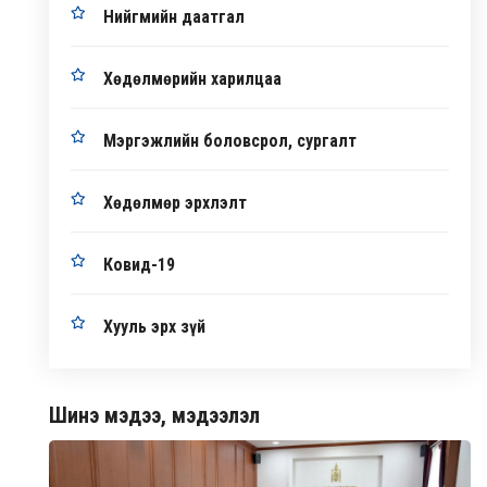
Нийгмийн даатгал
Хөдөлмөрийн харилцаа
Мэргэжлийн боловсрол, сургалт
Хөдөлмөр эрхлэлт
Ковид-19
Хууль эрх зүй
Шинэ мэдээ, мэдээлэл