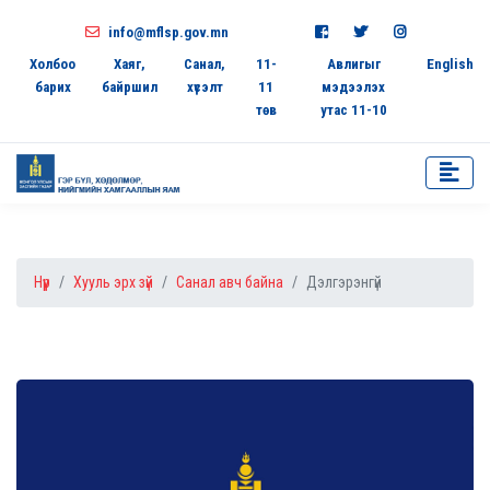
info@mflsp.gov.mn
Холбоо
Хаяг,
Санал,
11-
Авлигыг
English
барих
байршил
хүсэлт
11
мэдээлэх
төв
утас 11-10
Нүүр
Хууль эрх зүй
Санал авч байна
Дэлгэрэнгүй