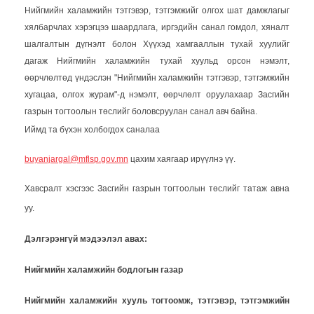
Нийгмийн халамжийн тэтгэвэр, тэтгэмжийг олгох шат дамжлагыг
хялбарчлах хэрэгцээ шаардлага, иргэдийн санал гомдол, хяналт
шалгалтын дүгнэлт болон Хүүхэд хамгааллын тухай хуулийг
дагаж Нийгмийн халамжийн тухай хуульд орсон нэмэлт,
өөрчлөлтөд
үндэслэн "Нийгмийн халамжийн тэтгэвэр, тэтгэмжийн
хугацаа, олгох журам"-д нэмэлт, өөрчлөлт оруулахаар Засгийн
газрын тогтоолын төслийг боловсруулан санал авч байна.
Иймд та бүхэн холбогдох саналаа
buyanjargal@mflsp.gov.mn
цахим хаягаар ирүүлнэ үү.
Хавсралт хэсгээс Засгийн газрын тогтоолын төслийг татаж авна
уу.
Дэлгэрэнгүй мэдээлэл авах:
Нийгмийн халамжийн бодлогын газар
Нийгмийн халамжийн хууль тогтоомж, тэтгэвэр, тэтгэмжийн