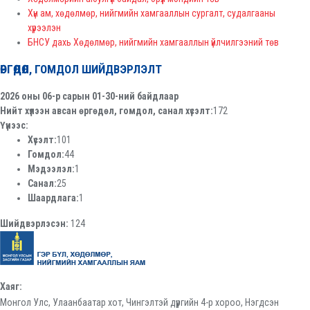
Хүн ам, хөдөлмөр, нийгмийн хамгааллын сургалт, судалгааны
хүрээлэн
БНСУ дахь Хөдөлмөр, нийгмийн хамгааллын үйлчилгээний төв
ӨРГӨДӨЛ, ГОМДОЛ ШИЙДВЭРЛЭЛТ
2026 оны 06-р сарын 01-30-ний байдлаар
Нийт хүлээн авсан өргөдөл, гомдол, санал хүсэлт:
172
Үүнээс:
Хүсэлт:
101
Гомдол:
44
Мэдээлэл:
1
Санал:
25
Шаардлага:
1
Шийдвэрлэсэн:
124
Хаяг:
Монгол Улс, Улаанбаатар хот, Чингэлтэй дүүргийн 4-р хороо, Нэгдсэн