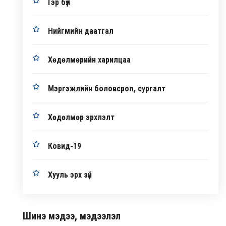
Гэр бүл
Нийгмийн даатгал
Хөдөлмөрийн харилцаа
Мэргэжлийн боловсрол, сургалт
Хөдөлмөр эрхлэлт
Ковид-19
Хууль эрх зүй
Шинэ мэдээ, мэдээлэл