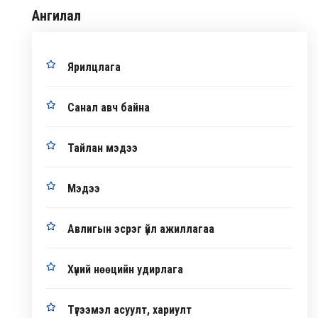
Ангилал
Ярилцлага
Санал авч байна
Тайлан мэдээ
Мэдээ
Авлигын эсрэг үйл ажиллагаа
Хүний нөөцийн удирлага
Түгээмэл асуулт, хариулт