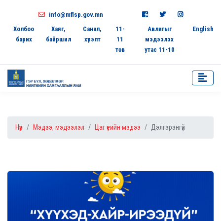
info@mflsp.gov.mn
Холбоо
Хаяг,
Санал,
11-
Авлигыг
English
барих
байршил
хүсэлт
11
мэдээлэх
төв
утас 11-10
Нүүр
Мэдээ, мэдээлэл
Цаг үеийн мэдээ
Дэлгэрэнгүй