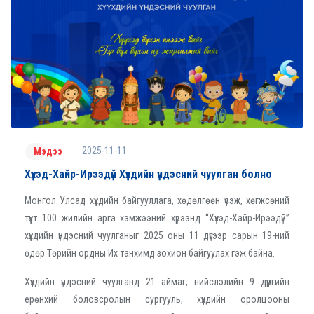
2025-11-11
Мэдээ
Хүүхэд-Хайр-Ирээдүй Хүүхдийн үндэсний чуулган болно
Монгол Улсад хүүхдийн байгууллага, хөдөлгөөн үүсэж, хөгжсөний
түүхт
100
жилийн арга хэмжээний хүрээнд “Хүүхэд-Хайр-Ирээдүй”
хүүхдийн үндэсний чуулганыг 2025 оны 11 дүгээр сарын 19-ний
өдөр Төрийн ордны Их танхимд зохион байгуулах гэж байна.
Хүүхдийн үндэсний чуулганд 21 аймаг, нийслэлийн 9 дүүргийн
ерөнхий боловсролын сургууль, хүүхдийн оролцооны