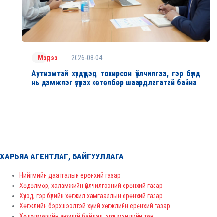
2026-08-04
Мэдээ
Аутизмтай хүүхдүүдэд тохирсон үйлчилгээ, гэр бүлд
нь дэмжлэг үзүүлэх хөтөлбөр шаардлагатай байна
ХАРЬЯА АГЕНТЛАГ, БАЙГУУЛЛАГА
Нийгмийн даатгалын ерөнхий газар
Хөдөлмөр, халамжийн үйлчилгээний ерөнхий газар
Хүүхэд, гэр бүлийн хөгжил хамгааллын ерөнхий газар
Хөгжлийн бэрхшээлтэй хүний хөгжлийн ерөнхий газар
Хөдөлмөрийн аюулгүй байдал, эрүүл мэндийн төв