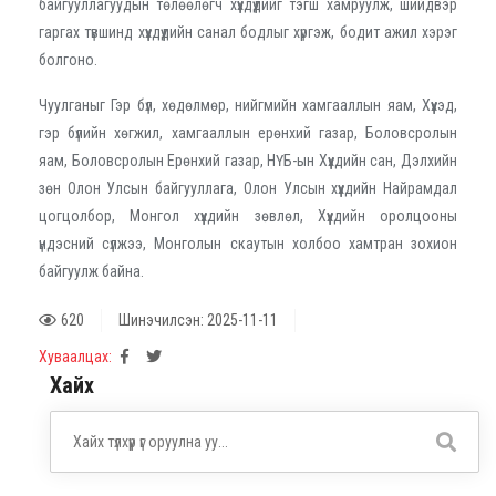
байгууллагуудын төлөөлөгч хүүхдүүдийг тэгш хамруулж, шийдвэр
гаргах түвшинд хүүхдүүдийн санал бодлыг хүргэж, бодит ажил хэрэг
болгоно.
Чуулганыг Гэр бүл, хөдөлмөр, нийгмийн хамгааллын яам, Хүүхэд,
гэр бүлийн хөгжил, хамгааллын ерөнхий газар, Боловсролын
яам, Боловсролын Ерөнхий газар, НҮБ-ын Хүүхдийн сан, Дэлхийн
зөн Олон Улсын байгууллага, Олон Улсын хүүхдийн Найрамдал
цогцолбор, Монгол хүүхдийн зөвлөл, Хүүхдийн оролцооны
үндэсний сүлжээ, Монголын скаутын холбоо хамтран зохион
байгуулж байна.
620
Шинэчилсэн: 2025-11-11
Хуваалцах:
Хайх