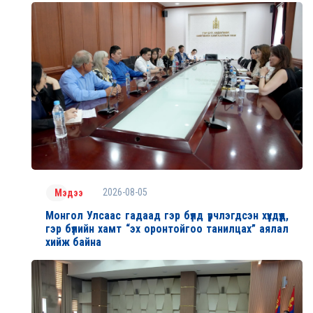
2026-08-05
Мэдээ
Монгол Улсаас гадаад гэр бүлд үрчлэгдсэн хүүхдүүд,
гэр бүлийн хамт “эх оронтойгоо танилцах” аялал
хийж байна