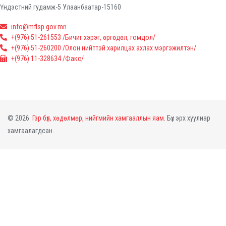
Үндэстний гудамж-5 Улаанбаатар-15160
info@mflsp.gov.mn
+(976) 51-261553 /Бичиг хэрэг, өргөдөл, гомдол/
+(976) 51-260200 /Олон нийттэй харилцах ахлах мэргэжилтэн/
+(976) 11-328634 /Факс/
© 2026.
Гэр бүл, хөдөлмөр, нийгмийн хамгааллын яам.
Бүх эрх хуулиар
хамгаалагдсан.