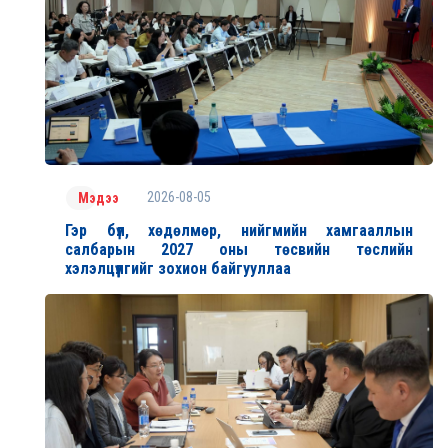
2026-08-05
Мэдээ
Гэр бүл, хөдөлмөр, нийгмийн хамгааллын
салбарын 2027 оны төсвийн төслийн
хэлэлцүүлгийг зохион байгууллаа