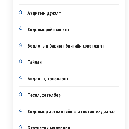
Аудитын дүгнэлт
Хөдөлмөрийн хяналт
Бодлогын баримт бичгийн хэрэгжилт
Тайлан
Бодлого, төлөвлөлт
Төсөл, хөтөлбөр
Хөдөлмөр эрхлэлтийн статистик мэдээлэл
Статистик мэдээлэл