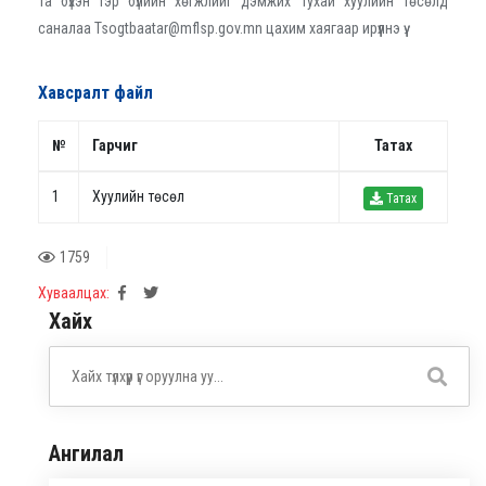
Та бүхэн Гэр бүлийн хөгжлийг дэмжих тухай хуулийн төсөлд
саналаа Tsogtbaatar@mflsp.gov.mn цахим хаягаар ирүүлнэ үү.
Хавсралт файл
№
Гарчиг
Татах
1
Хуулийн төсөл
Татах
1759
Хуваалцах:
Хайх
Ангилал