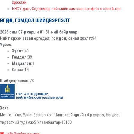
хүрээлэн
БНСУ дахь Хөдөлмөр, нийгмийн хамгааллын үйлчилгээний төв
ӨРГӨДӨЛ, ГОМДОЛ ШИЙДВЭРЛЭЛТ
2026 оны 07-р сарын 01-31-ний байдлаар
Нийт хүлээн авсан өргөдөл, гомдол, санал хүсэлт:
94
Үүнээс:
Хүсэлт:
40
Гомдол:
39
Мэдээлэл:
1
Санал:
14
Шийдвэрлэсэн:
73
Хаяг:
Монгол Улс, Улаанбаатар хот, Чингэлтэй дүүргийн 4-р хороо, Нэгдсэн
Үндэстний гудамж-5 Улаанбаатар-15160
info@mflsp.gov.mn