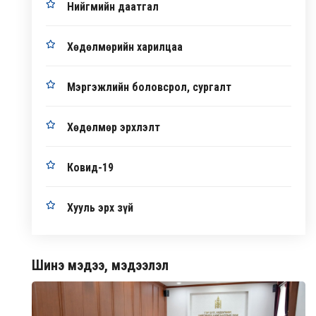
Нийгмийн даатгал
Хөдөлмөрийн харилцаа
Мэргэжлийн боловсрол, сургалт
Хөдөлмөр эрхлэлт
Ковид-19
Хууль эрх зүй
Шинэ мэдээ, мэдээлэл