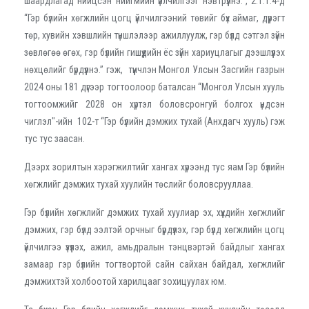
шаардлагад нийцсэн нийгмийн үйлчилгээг нэвтрүүлнэ.”, 2.1.1.4-д
“Гэр бүлийн хөгжлийн цогц үйлчилгээний төвийг бүх аймаг, дүүрэгт
төр, хувийн хэвшлийн түншлэлээр ажиллуулж, гэр бүлд сэтгэл зүйн
зөвлөгөө өгөх, гэр бүлийн гишүүдийн ёс зүйн хариуцлагыг дээшлүүлэх
нөхцөлийг бүрдүүлнэ.” гэж, түүнчлэн Монгол Улсын Засгийн газрын
2024 оны 181 дүгээр тогтоолоор баталсан “Монгол Улсын хууль
тогтоомжийг 2028 он хүртэл боловсронгуй болгох үндсэн
чиглэл"-ийн 102-т “Гэр бүлийн дэмжих тухай (Анхдагч хууль) гэж
тус тус заасан.
Дээрх зорилтын хэрэгжилтийг хангах хүрээнд тус яам Гэр бүлийн
хөгжлийг дэмжих тухай хуулийн төслийг боловсрууллаа.
Гэр бүлийн хөгжлийг дэмжих тухай хуулиар эх, хүүхдийн хөгжлийг
дэмжих, гэр бүлд ээлтэй орчныг бүрдүүлэх, гэр бүлд хөгжлийн цогц
үйлчилгээ үзүүлэх, ажил, амьдралын тэнцвэртэй байдлыг хангах
замаар гэр бүлийн тогтвортой сайн сайхан байдал, хөгжлийг
дэмжихтэй холбоотой харилцааг зохицуулах юм.