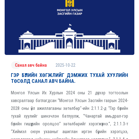
2025-10-22
Санал авч байна
ГЭР БҮЛИЙН ХӨГЖЛИЙГ ДЭМЖИХ ТУХАЙ ХУУЛИЙН
ТӨСӨЛД САНАЛ АВЧ БАЙНА.
Монгол Улсын Их Хурлын 2024 оны 21 дүгээр тогтоолын
хавсралтаар батлагдсан “Монгол Улсын Засгийн газрын 2024-
2028 оны үйл ажиллагааны хөтөлбөр"-ийн 2.1.1.2-д “Гэр бүлийн
тухай хуулийг шинэчлэн батлуулж, “Чанартай амьдрал-гэр
бүлийн гишүүдийн оролцоо” хөтөлбөрийг хэрэгжүүлнэ.”, 2.1.1.3-т
“Хиймэл оюун ухааныг ашиглан иргэн бүрийн хэрэгцээ,