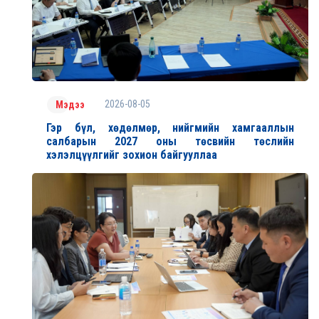
2026-08-05
Мэдээ
Гэр бүл, хөдөлмөр, нийгмийн хамгааллын
салбарын 2027 оны төсвийн төслийн
хэлэлцүүлгийг зохион байгууллаа