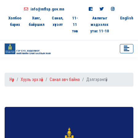
info@mflsp.gov.mn
Холбоо
Хаяг,
Санал,
11-
Авлигыг
English
барих
байршил
хүсэлт
11
мэдээлэх
төв
утас 11-10
Нүүр
Хууль эрх зүй
Санал авч байна
Дэлгэрэнгүй