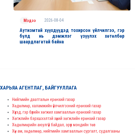
2026-08-04
Мэдээ
Аутизмтай хүүхдүүдэд тохирсон үйлчилгээ, гэр
бүлд нь дэмжлэг үзүүлэх хөтөлбөр
шаардлагатай байна
ХАРЬЯА АГЕНТЛАГ, БАЙГУУЛЛАГА
Нийгмийн даатгалын ерөнхий газар
Хөдөлмөр, халамжийн үйлчилгээний ерөнхий газар
Хүүхэд, гэр бүлийн хөгжил хамгааллын ерөнхий газар
Хөгжлийн бэрхшээлтэй хүний хөгжлийн ерөнхий газар
Хөдөлмөрийн аюулгүй байдал, эрүүл мэндийн төв
Хүн ам, хөдөлмөр, нийгмийн хамгааллын сургалт, судалгааны