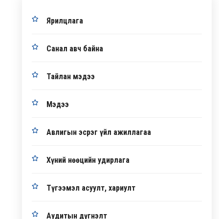
Ярилцлага
Санал авч байна
Тайлан мэдээ
Мэдээ
Авлигын эсрэг үйл ажиллагаа
Хүний нөөцийн удирлага
Түгээмэл асуулт, хариулт
Аудитын дүгнэлт