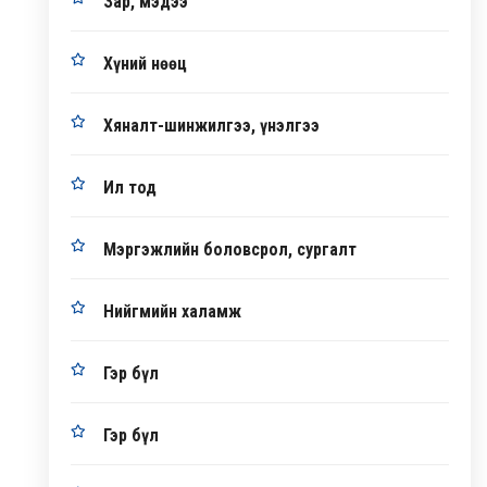
Зар, мэдээ
Хүний нөөц
Хяналт-шинжилгээ, үнэлгээ
Ил тод
Мэргэжлийн боловсрол, сургалт
Нийгмийн халамж
Гэр бүл
Гэр бүл