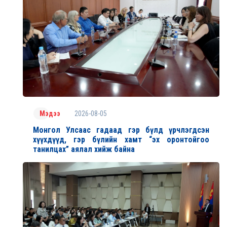
2026-08-05
Мэдээ
Монгол Улсаас гадаад гэр бүлд үрчлэгдсэн
хүүхдүүд, гэр бүлийн хамт “эх оронтойгоо
танилцах” аялал хийж байна