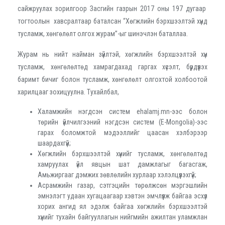
сайжруулах зорилгоор Засгийн газрын 2017 оны 197 дугаар
тогтоолын хавсралтаар баталсан “Хөгжлийн бэрхшээлтэй хүнд
тусламж, хөнгөлөлт олгох журам”-ыг шинэчлэн баталлаа.
Журам нь нийт найман зүйлтэй, хөгжлийн бэрхшээлтэй хүн
тусламж, хөнгөлөлтөд хамрагдахад гаргах хүсэлт, бүрдүүлэх
баримт бичиг болон тусламж, хөнгөлөлт олгохтой холбоотой
харилцааг зохицуулна. Тухайлбал,
Халамжийн нэгдсэн систем еhalamj.mn-ээс болон
төрийн үйлчилгээний нэгдсэн систем (Е-Mongolia)-ээс
гарах боломжтой мэдээллийг цаасан хэлбэрээр
шаардахгүй;
Хөгжлийн бэрхшээлтэй хүнийг тусламж, хөнгөлөлтөд
хамруулах үйл явцын шат дамжлагыг багасгаж,
Амьжиргааг дэмжих зөвлөлийн хурлаар хэлэлцүүлэхгүй;
Асрамжийн газар, сэтгэцийн төрөлжсөн мэргэшлийн
эмнэлэгт удаан хугацаагаар хэвтэн эмчлүүлж байгаа эсхүл
хорих ангид ял эдэлж байгаа хөгжлийн бэрхшээлтэй
хүнийг тухайн байгууллагын нийгмийн ажилтан уламжлан