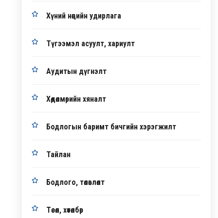
Хүний нөөцийн удирлага
Түгээмэл асуулт, хариулт
Аудитын дүгнэлт
Хөдөлмөрийн хяналт
Бодлогын баримт бичгийн хэрэгжилт
Тайлан
Бодлого, төлөвлөлт
Төсөл, хөтөлбөр