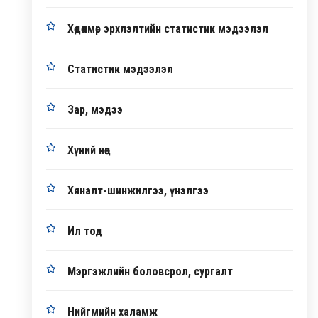
Хөдөлмөр эрхлэлтийн статистик мэдээлэл
Статистик мэдээлэл
Зар, мэдээ
Хүний нөөц
Хяналт-шинжилгээ, үнэлгээ
Ил тод
Мэргэжлийн боловсрол, сургалт
Нийгмийн халамж