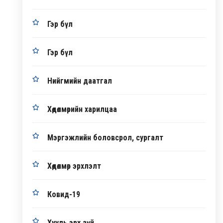
Гэр бүл
Гэр бүл
Нийгмийн даатгал
Хөдөлмөрийн харилцаа
Мэргэжлийн боловсрол, сургалт
Хөдөлмөр эрхлэлт
Ковид-19
Хууль эрх зүй