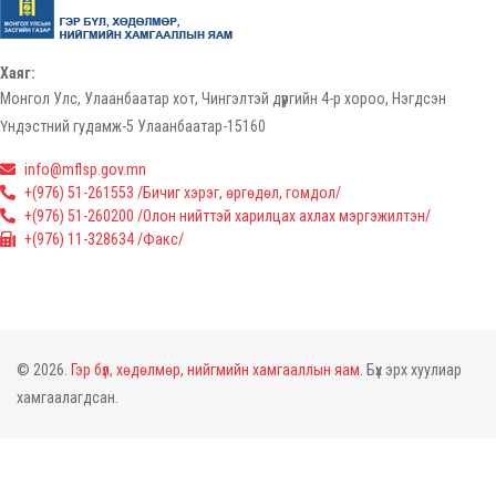
Хаяг:
Монгол Улс, Улаанбаатар хот, Чингэлтэй дүүргийн 4-р хороо, Нэгдсэн
Үндэстний гудамж-5 Улаанбаатар-15160
info@mflsp.gov.mn
+(976) 51-261553 /Бичиг хэрэг, өргөдөл, гомдол/
+(976) 51-260200 /Олон нийттэй харилцах ахлах мэргэжилтэн/
+(976) 11-328634 /Факс/
© 2026.
Гэр бүл, хөдөлмөр, нийгмийн хамгааллын яам.
Бүх эрх хуулиар
хамгаалагдсан.