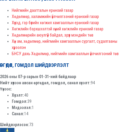
Нийгмийн даатгалын ерөнхий газар
Хөдөлмөр, халамжийн үйлчилгээний ерөнхий газар
Хүүхэд, гэр бүлийн хөгжил хамгааллын ерөнхий газар
Хөгжлийн бэрхшээлтэй хүний хөгжлийн ерөнхий газар
Хөдөлмөрийн аюулгүй байдал, эрүүл мэндийн төв
Хүн ам, хөдөлмөр, нийгмийн хамгааллын сургалт, судалгааны
хүрээлэн
БНСУ дахь Хөдөлмөр, нийгмийн хамгааллын үйлчилгээний төв
ӨРГӨДӨЛ, ГОМДОЛ ШИЙДВЭРЛЭЛТ
2026 оны 07-р сарын 01-31-ний байдлаар
Нийт хүлээн авсан өргөдөл, гомдол, санал хүсэлт:
94
Үүнээс:
Хүсэлт:
40
Гомдол:
39
Мэдээлэл:
1
Санал:
14
Шийдвэрлэсэн:
73