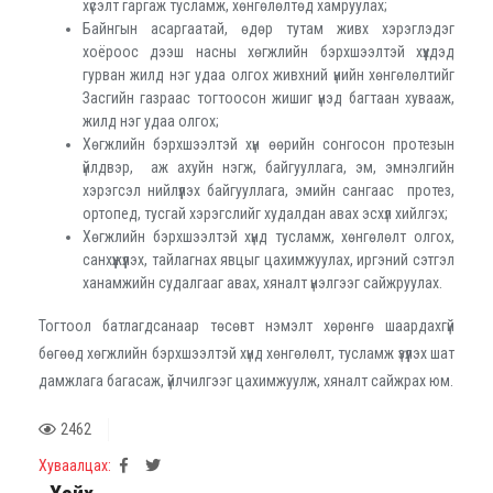
хүсэлт гаргаж тусламж, хөнгөлөлтөд хамруулах;
Байнгын асаргаатай, өдөр тутам живх хэрэглэдэг
хоёроос дээш насны хөгжлийн бэрхшээлтэй хүүхдэд
гурван жилд нэг удаа олгох живхний үнийн хөнгөлөлтийг
Засгийн газраас тогтоосон жишиг үнэд багтаан хувааж,
жилд нэг удаа олгох;
Хөгжлийн бэрхшээлтэй хүн өөрийн сонгосон протезын
үйлдвэр, аж ахуйн нэгж, байгууллага, эм, эмнэлгийн
хэрэгсэл нийлүүлэх байгууллага, эмийн сангаас протез,
ортопед, тусгай хэрэгслийг худалдан авах эсхүл хийлгэх;
Хөгжлийн бэрхшээлтэй хүнд тусламж, хөнгөлөлт олгох,
санхүүжүүлэх, тайлагнах явцыг цахимжуулах, иргэний сэтгэл
ханамжийн судалгааг авах, хяналт үнэлгээг сайжруулах.
Тогтоол батлагдсанаар төсөвт нэмэлт хөрөнгө шаардахгүй
бөгөөд хөгжлийн бэрхшээлтэй хүнд хөнгөлөлт, тусламж үзүүлэх шат
дамжлага багасаж, үйлчилгээг цахимжуулж, хяналт сайжрах юм.
2462
Хуваалцах: