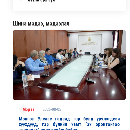
Шинэ мэдээ, мэдээлэл
2026-08-05
Мэдээ
Монгол Улсаас гадаад гэр бүлд үрчлэгдсэн
хүүхдүүд, гэр бүлийн хамт “эх оронтойгоо
танилцах” аялал хийж байна