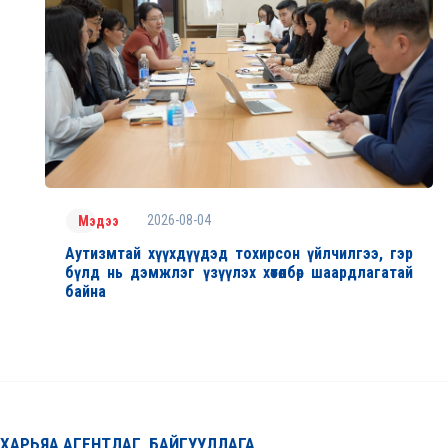
2026-08-04
Мэдээ
Аутизмтай хүүхдүүдэд тохирсон үйлчилгээ, гэр
бүлд нь дэмжлэг үзүүлэх хөтөлбөр шаардлагатай
байна
ХАРЬЯА АГЕНТЛАГ, БАЙГУУЛЛАГА