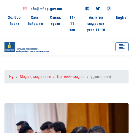
info@mflsp.gov.mn
Холбоо
Хаяг,
Санал,
11-
Авлигыг
English
барих
байршил
хүсэлт
11
мэдээлэх
төв
утас 11-10
Нүүр
Мэдээ, мэдээлэл
Цаг үеийн мэдээ
Дэлгэрэнгүй