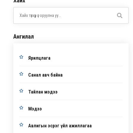
Хайх
Ангилал
Ярилцлага
Санал авч байна
Тайлан мэдээ
Мэдээ
Авлигын эсрэг үйл ажиллагаа