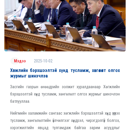
2025-10-02
Мэдээ
Хөгжлийн бэрхшээлтэй хүнд тусламж, хөнгөлөлт олгох
журмыг шинэчлэв
Засгийн газрын өнөөдрийн ээлжит хуралдаанаар Хөгжлийн
бэрхшээлтэй хүнд тусламж, хөнгөлөлт олгох журмыг шинэчлэн
батлууллаа.
Нийгмийн халамжийн сангаас хөгжлийн бэрхшээлтэй хүнд үзүүлэх
тусламж, хөнгөлөлтийн үйлчилгээг хүндрэл, чирэгдэлгүй болгох,
хэрэгжилтийн явцад тулгамдаж байгаа зарим асуудлыг