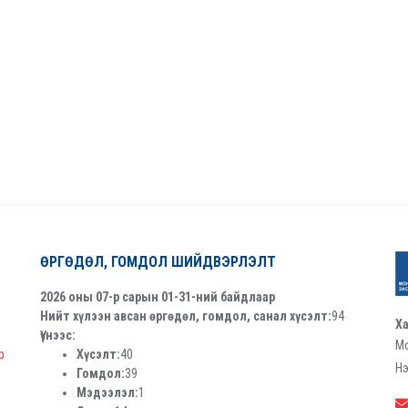
ӨРГӨДӨЛ, ГОМДОЛ ШИЙДВЭРЛЭЛТ
2026 оны 07-р сарын 01-31-ний байдлаар
Нийт хүлээн авсан өргөдөл, гомдол, санал хүсэлт:
94
Ха
Үүнээс:
Мо
р
Хүсэлт:
40
Нэ
Гомдол:
39
Мэдээлэл:
1