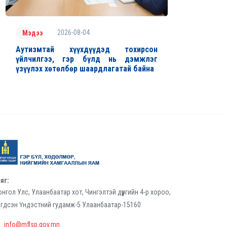
2026-08-04
Мэдээ
Аутизмтай хүүхдүүдэд тохирсон
үйлчилгээ, гэр бүлд нь дэмжлэг
үзүүлэх хөтөлбөр шаардлагатай байна
яг:
нгол Улс, Улаанбаатар хот, Чингэлтэй дүүргийн 4-р хороо,
гдсэн Үндэстний гудамж-5 Улаанбаатар-15160
info@mflsp.gov.mn