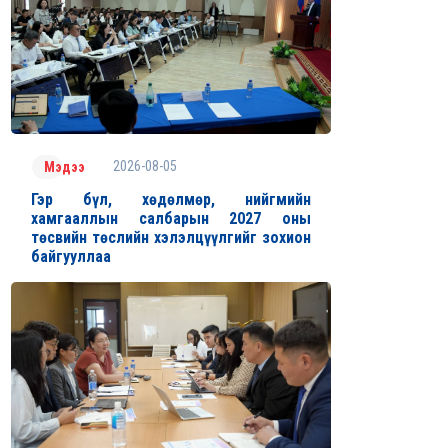
2026-08-05
Мэдээ
Гэр бүл, хөдөлмөр, нийгмийн
хамгааллын салбарын 2027 оны
төсвийн төслийн хэлэлцүүлгийг зохион
байгууллаа