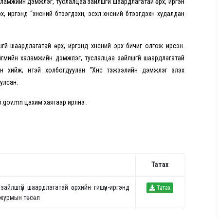
мжийн дэмжлэг, туслалцаа зайлшгүй шаардлагатай өрх, иргэн
ргэнд “хүнсний бүтээгдэхүүн, эсхүл хүнсний бүтээгдэхүүн худалдан
гүй шаардлагатай өрх, иргэнд хүнсний эрх бичиг олгож ирсэн.
йгмийн халамжийн дэмжлэг, туслалцаа зайлшгүй шаардлагатай
 хийж, үүнтэй холбогдуулан “Хүнс тэжээлийн дэмжлэг үзүүлэх
уулсан.
ov.mn цахим хаягаар ирүүлнэ үү.
Татах
айлшгүй шаардлагатай өрхийн гишүүн-иргэнд
Татах
й журмын төсөл