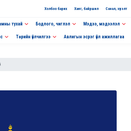
Холбоо барих
Хаяг, байршил
Санал, хүсэлт
амны тухай
Бодлого, чиглэл
Мэдээ, мэдээлэл
нс
Төрийн үйлчилгээ
Авлигын эсрэг үйл ажиллагаа
й