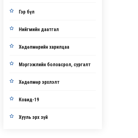
Гэр бүл
Нийгмийн даатгал
Хөдөлмөрийн харилцаа
Мэргэжлийн боловсрол, сургалт
Хөдөлмөр эрхлэлт
Ковид-19
Хууль эрх зүй