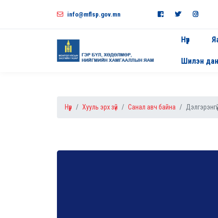
info@mflsp.gov.mn
Нүүр
Я
Шилэн да
Нүүр
Хууль эрх зүй
Санал авч байна
Дэлгэрэнгү