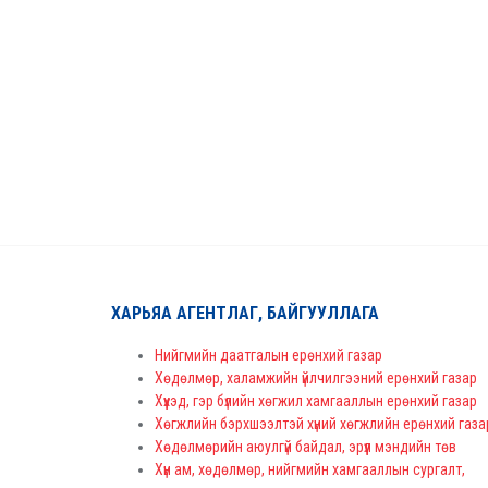
ХАРЬЯА АГЕНТЛАГ, БАЙГУУЛЛАГА
Нийгмийн даатгалын ерөнхий газар
Хөдөлмөр, халамжийн үйлчилгээний ерөнхий газар
Хүүхэд, гэр бүлийн хөгжил хамгааллын ерөнхий газар
Хөгжлийн бэрхшээлтэй хүний хөгжлийн ерөнхий газа
Хөдөлмөрийн аюулгүй байдал, эрүүл мэндийн төв
Хүн ам, хөдөлмөр, нийгмийн хамгааллын сургалт,