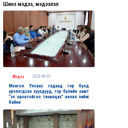
Шинэ мэдээ, мэдээлэл
2026-08-05
Мэдээ
Монгол Улсаас гадаад гэр бүлд
үрчлэгдсэн хүүхдүүд, гэр бүлийн хамт
“эх оронтойгоо танилцах” аялал хийж
байна