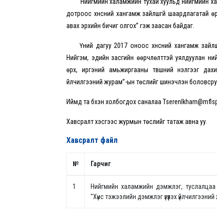
Нийгмийн халамжийн тухай хуульд нийгмийн хала
дотроос хүнсний хангамж зайлшгүй шаардлагатай өрх, и
авах эрхийн бичиг олгох” гэж заасан байдаг.
Үүний дагуу 2017 оноос хүнсний хангамж зайлш
Нийгэм, эдийн засгийн өөрчлөлттэй уялдуулан ни
өрх, иргэний амьжиргааны түвшний үнэлгээг дахин
үйлчилгээний журам”-ын төслийг шинэчлэн боловср
Иймд та бүхэн холбогдох саналаа Tserenlkham@mflsp.g
Хавсралт хэсгээс журмын төслийг татаж авна уу.
Хавсралт файл
№
Гарчиг
1
Нийгмийн халамжийн дэмжлэг, туслалцаа з
"Хүнс тэжээлийн дэмжлэг үзүүлэх үйлчилгээни