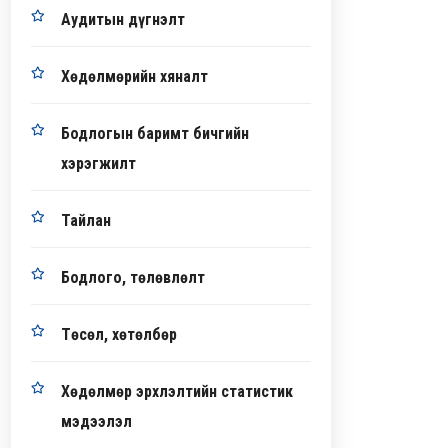
Аудитын дүгнэлт
Хөдөлмөрийн хяналт
Бодлогын баримт бичгийн
хэрэгжилт
Тайлан
Бодлого, төлөвлөлт
Төсөл, хөтөлбөр
Хөдөлмөр эрхлэлтийн статистик
мэдээлэл