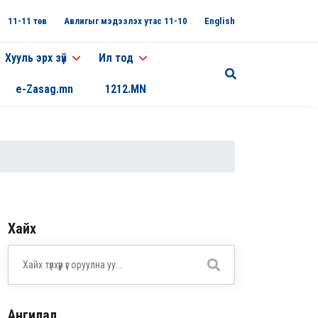
11-11 төв
Авлигыг мэдээлэх утас 11-10
English
Хууль эрх зүй
Ил тод
e-Zasag.mn
1212.MN
Хайх
Ангилал