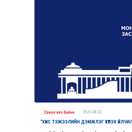
2025-08-22
Санал авч байна
“ХҮНС ТЭЖЭЭЛИЙН ДЭМЖЛЭГ ҮЗҮҮЛЭХ ҮЙЛ