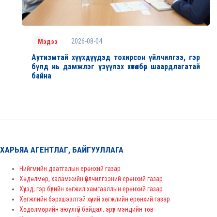
2026-08-04
Мэдээ
Аутизмтай хүүхдүүдэд тохирсон үйлчилгээ, гэр
бүлд нь дэмжлэг үзүүлэх хөтөлбөр шаардлагатай
байна
ХАРЬЯА АГЕНТЛАГ, БАЙГУУЛЛАГА
Нийгмийн даатгалын ерөнхий газар
Хөдөлмөр, халамжийн үйлчилгээний ерөнхий газар
Хүүхэд, гэр бүлийн хөгжил хамгааллын ерөнхий газар
Хөгжлийн бэрхшээлтэй хүний хөгжлийн ерөнхий газар
Хөдөлмөрийн аюулгүй байдал, эрүүл мэндийн төв