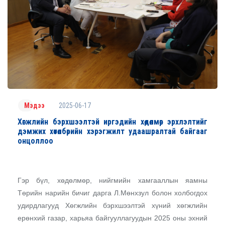
2025-06-17
Мэдээ
Хөгжлийн бэрхшээлтэй иргэдийн хөдөлмөр эрхлэлтийг
дэмжих хөтөлбөрийн хэрэгжилт удаашралтай байгааг
онцоллоо
Гэр бүл, хөдөлмөр, нийгмийн хамгааллын яамны
Төрийн нарийн бичиг дарга Л.Мөнхзул болон холбогдох
удирдлагууд Хөгжлийн бэрхшээлтэй хүний хөгжлийн
ерөнхий газар, харьяа байгууллагуудын 2025 оны эхний