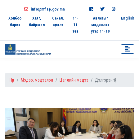
info@mflsp.gov.mn
Холбоо
Хаяг,
Санал,
11-
Авлигыг
English
барих
байршил
хүсэлт
11
мэдээлэх
төв
утас 11-10
Нүүр
Мэдээ, мэдээлэл
Цаг үеийн мэдээ
Дэлгэрэнгүй