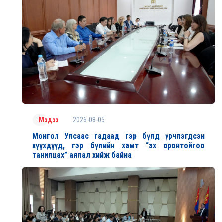
2026-08-05
Мэдээ
Монгол Улсаас гадаад гэр бүлд үрчлэгдсэн
хүүхдүүд, гэр бүлийн хамт “эх оронтойгоо
танилцах” аялал хийж байна