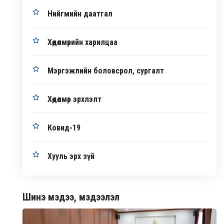
Нийгмийн даатгал
Хөдөлмөрийн харилцаа
Мэргэжлийн боловсрол, сургалт
Хөдөлмөр эрхлэлт
Ковид-19
Хууль эрх зүй
Шинэ мэдээ, мэдээлэл