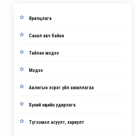
Ярилцлага
Санал авч байна
Тайлан мэдээ
Мэдээ
Авлигын эсрэг үйл ажиллагаа
Хүний нөөцийн удирлага
Түгээмэл асуулт, хариулт