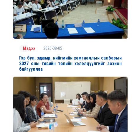
2026-08-05
Мэдээ
Гэр бүл, хөдөлмөр, нийгмийн хамгааллын салбарын
2027 оны төсвийн төслийн хэлэлцүүлгийг зохион
байгууллаа