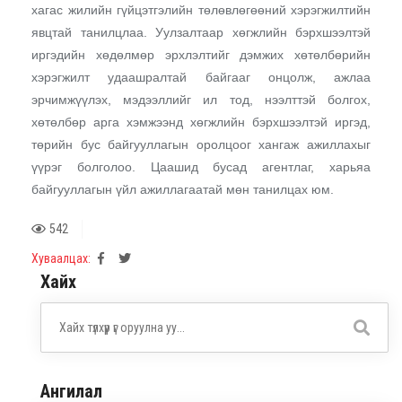
хагас жилийн гүйцэтгэлийн төлөвлөгөөний хэрэгжилтийн
явцтай танилцлаа. Уулзалтаар хөгжлийн бэрхшээлтэй
иргэдийн хөдөлмөр эрхлэлтийг дэмжих хөтөлбөрийн
хэрэгжилт удаашралтай байгааг онцолж
,
ажлаа
эрчимжүүлэх, мэдээллийг ил тод, нээлттэй болгох,
хөтөлбөр арга хэмжээнд хөгжлийн бэрхшээлтэй иргэд,
төрийн бус байгууллагын оролцоог хангаж ажиллахыг
үүрэг болголоо. Цаашид бусад агентлаг, харьяа
байгууллагын үйл ажиллагаатай мөн танилцах юм.
542
Хуваалцах:
Хайх
Ангилал