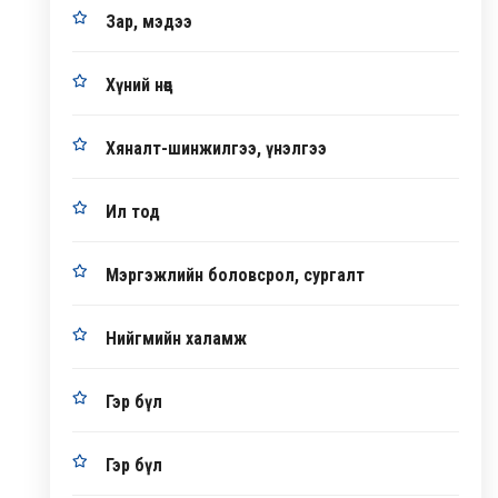
Зар, мэдээ
Хүний нөөц
Хяналт-шинжилгээ, үнэлгээ
Ил тод
Мэргэжлийн боловсрол, сургалт
Нийгмийн халамж
Гэр бүл
Гэр бүл