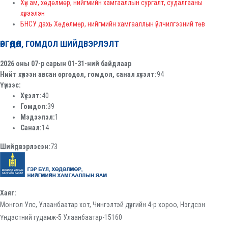
Хүн ам, хөдөлмөр, нийгмийн хамгааллын сургалт, судалгааны
хүрээлэн
БНСУ дахь Хөдөлмөр, нийгмийн хамгааллын үйлчилгээний төв
ӨРГӨДӨЛ, ГОМДОЛ ШИЙДВЭРЛЭЛТ
2026 оны 07-р сарын 01-31-ний байдлаар
Нийт хүлээн авсан өргөдөл, гомдол, санал хүсэлт:
94
Үүнээс:
Хүсэлт:
40
Гомдол:
39
Мэдээлэл:
1
Санал:
14
Шийдвэрлэсэн:
73
Хаяг:
Монгол Улс, Улаанбаатар хот, Чингэлтэй дүүргийн 4-р хороо, Нэгдсэн
Үндэстний гудамж-5 Улаанбаатар-15160