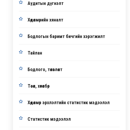
Аудитын дүгнэлт
Хөдөлмөрийн хяналт
Бодлогын баримт бичгийн хэрэгжилт
Тайлан
Бодлого, төлөвлөлт
Төсөл, хөтөлбөр
Хөдөлмөр эрхлэлтийн статистик мэдээлэл
Статистик мэдээлэл