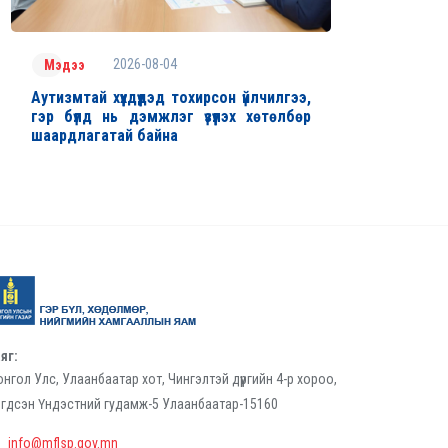
2026-08-04
Мэдээ
Аутизмтай хүүхдүүдэд тохирсон үйлчилгээ,
гэр бүлд нь дэмжлэг үзүүлэх хөтөлбөр
шаардлагатай байна
яг:
нгол Улс, Улаанбаатар хот, Чингэлтэй дүүргийн 4-р хороо,
гдсэн Үндэстний гудамж-5 Улаанбаатар-15160
info@mflsp.gov.mn