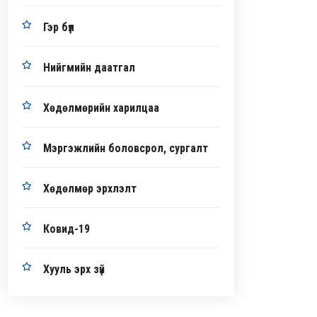
Гэр бүл
Нийгмийн даатгал
Хөдөлмөрийн харилцаа
Мэргэжлийн боловсрол, сургалт
Хөдөлмөр эрхлэлт
Ковид-19
Хууль эрх зүй