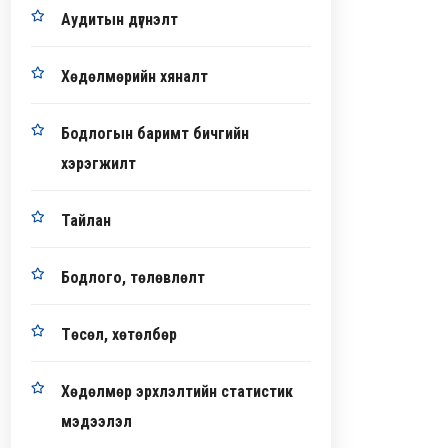
Аудитын дүгнэлт
Хөдөлмөрийн хяналт
Бодлогын баримт бичгийн
хэрэгжилт
Тайлан
Бодлого, төлөвлөлт
Төсөл, хөтөлбөр
Хөдөлмөр эрхлэлтийн статистик
мэдээлэл