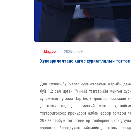
2025-06-09
Мэдээ
Хуваарилалтаас хагас хуримтлалын тогтол
Даатгуулагч бүр “
хагас хуримтлалын нэрийн дан
буй 1.2 сая иргэн “Миний тэтгэврийн мөнгөн хур
хуримтлалт үүсгэлээ. Гэр бүл, хөдөлмөр, нийгмий
даатгалын алдагдсан мөнгийг олж авах, нийгм
тогтоолгохоор прокурорт албан ёсоор гомдол га
207.77 тэрбум төгрөгийн өр төлбөрийг барагдуула
хөрөнгөөр барагдуулж, нийгмийн даатгалын санда