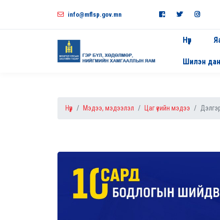
info@mflsp.gov.mn
Нүүр
Я
Шилэн да
Нүүр
Мэдээ, мэдээлэл
Цаг үеийн мэдээ
Дэлгэр