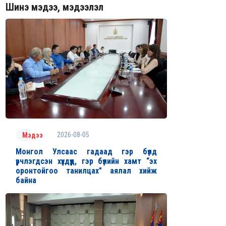
Шинэ мэдээ, мэдээлэл
2026-08-05
Мэдээ
Монгол Улсаас гадаад гэр бүлд
үрчлэгдсэн хүүхдүүд, гэр бүлийн хамт “эх
оронтойгоо танилцах” аялал хийж
байна