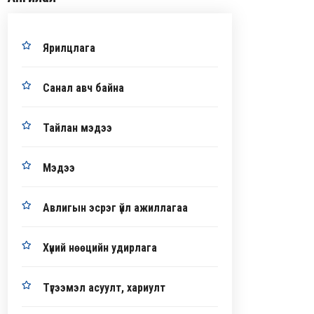
Ярилцлага
Санал авч байна
Тайлан мэдээ
Мэдээ
Авлигын эсрэг үйл ажиллагаа
Хүний нөөцийн удирлага
Түгээмэл асуулт, хариулт