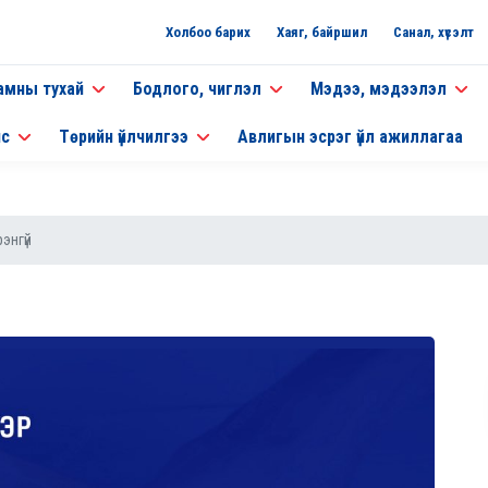
Холбоо барих
Хаяг, байршил
Санал, хүсэлт
амны тухай
Бодлого, чиглэл
Мэдээ, мэдээлэл
нс
Төрийн үйлчилгээ
Авлигын эсрэг үйл ажиллагаа
энгүй