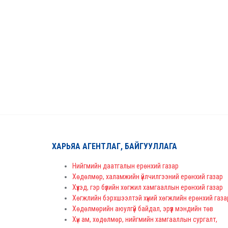
ХАРЬЯА АГЕНТЛАГ, БАЙГУУЛЛАГА
Нийгмийн даатгалын ерөнхий газар
Хөдөлмөр, халамжийн үйлчилгээний ерөнхий газар
Хүүхэд, гэр бүлийн хөгжил хамгааллын ерөнхий газар
Хөгжлийн бэрхшээлтэй хүний хөгжлийн ерөнхий газа
Хөдөлмөрийн аюулгүй байдал, эрүүл мэндийн төв
Хүн ам, хөдөлмөр, нийгмийн хамгааллын сургалт,