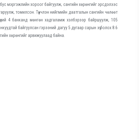
бус мэргэжлийн хороог байгуулж, сангийн хөрөнгийг эрсдэлээс
аруулж, томилсон. Түүнчлэн нийгмийн даатгалын сангийн чөлөөт
бүхий 4 банканд мөнгөн хадгаламж хэлбэрээр байршуулж, 105
анкуудтай байгуулсан гэрээний дагуу 5 дугаар сарын хүү болох 8.6
нгийн хөрөнгийг арвижуулаад байна.