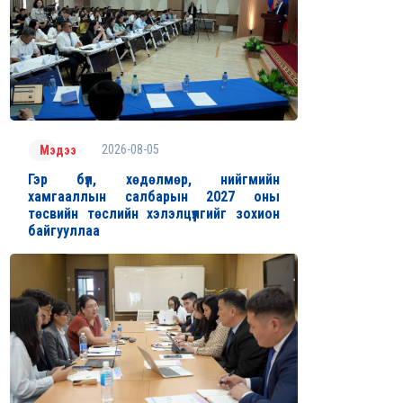
2026-08-05
Мэдээ
Гэр бүл, хөдөлмөр, нийгмийн
хамгааллын салбарын 2027 оны
төсвийн төслийн хэлэлцүүлгийг зохион
байгууллаа