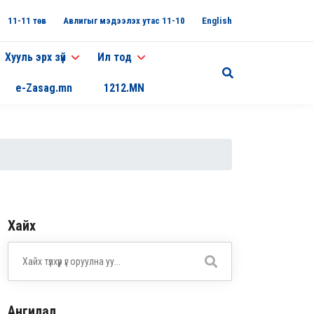
11-11 төв
Авлигыг мэдээлэх утас 11-10
English
Хууль эрх зүй
Ил тод
e-Zasag.mn
1212.MN
Хайх
Ангилал