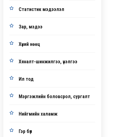
Статистик мэдээлэл
Зар, мэдээ
Хүний нөөц
Хяналт-шинжилгээ, үнэлгээ
Ил тод
Мэргэжлийн боловсрол, сургалт
Нийгмийн халамж
Гэр бүл