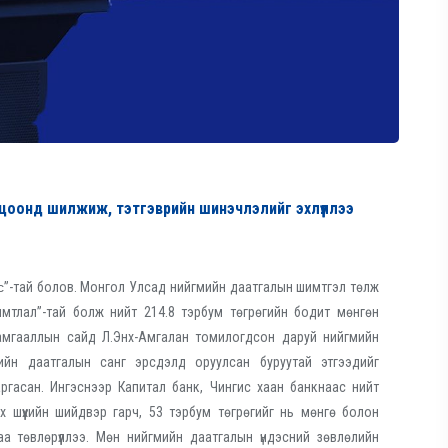
цоонд шилжиж, тэтгэврийн шинэчлэлийг эхлүүллээ
с
”-тай болов. Монгол Улсад нийгмийн даатгалын шимтгэл төлж
имтлал”-тай болж нийт 214.8 тэрбум төгрөгийн бодит мөнгөн
н хамгааллын сайд Л.Энх-Амгалан томилогдсон даруй нийгмийн
ийн даатгалын санг эрсдэлд оруулсан буруутай этгээдийг
ргасан. Ингэснээр Капитал банк, Чингис хаан банкнаас нийт
х шүүхийн шийдвэр гарч, 53 тэрбум төгрөгийг нь мөнгө болон
а төвлөрүүллээ. Мөн нийгмийн даатгалын үндэсний зөвлөлийн