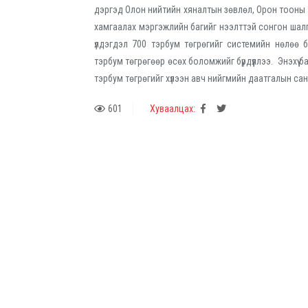
дэргэд Олон нийтийн хяналтын зөвлөл, Орон тооны 
хамгаалах мэргэжлийн багийг нээлттэй сонгон шалг
үлдэгдэл 700 тэрбум төгрөгийг системийн нөлөө 
тэрбум төгрөгөөр өсөх боломжийг бүрдүүллээ. Энэхүү б
тэрбум төгрөгийг хүлээн авч нийгмийн даатгалын са
601
Хуваалцах: