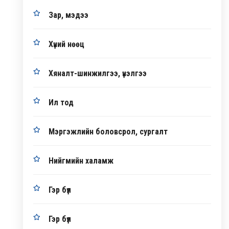
Зар, мэдээ
Хүний нөөц
Хяналт-шинжилгээ, үнэлгээ
Ил тод
Мэргэжлийн боловсрол, сургалт
Нийгмийн халамж
Гэр бүл
Гэр бүл