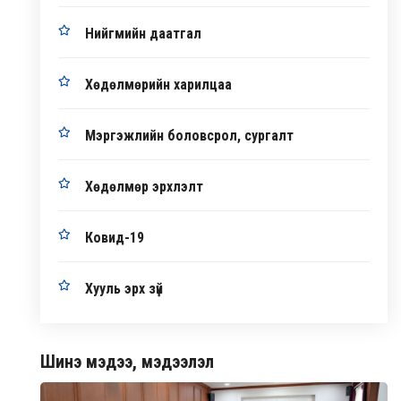
Нийгмийн даатгал
Хөдөлмөрийн харилцаа
Мэргэжлийн боловсрол, сургалт
Хөдөлмөр эрхлэлт
Ковид-19
Хууль эрх зүй
Шинэ мэдээ, мэдээлэл