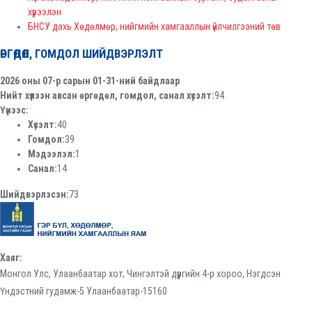
хүрээлэн
БНСУ дахь Хөдөлмөр, нийгмийн хамгааллын үйлчилгээний төв
ӨРГӨДӨЛ, ГОМДОЛ ШИЙДВЭРЛЭЛТ
2026 оны 07-р сарын 01-31-ний байдлаар
Нийт хүлээн авсан өргөдөл, гомдол, санал хүсэлт:
94
Үүнээс:
Хүсэлт:
40
Гомдол:
39
Мэдээлэл:
1
Санал:
14
Шийдвэрлэсэн:
73
Хаяг:
Монгол Улс, Улаанбаатар хот, Чингэлтэй дүүргийн 4-р хороо, Нэгдсэн
Үндэстний гудамж-5 Улаанбаатар-15160