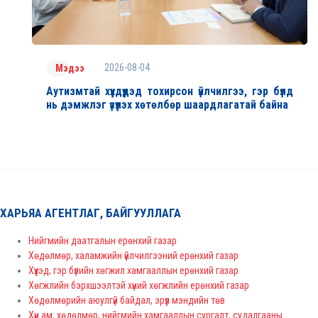
2026-08-04
Мэдээ
Аутизмтай хүүхдүүдэд тохирсон үйлчилгээ, гэр бүлд
нь дэмжлэг үзүүлэх хөтөлбөр шаардлагатай байна
ХАРЬЯА АГЕНТЛАГ, БАЙГУУЛЛАГА
Нийгмийн даатгалын ерөнхий газар
Хөдөлмөр, халамжийн үйлчилгээний ерөнхий газар
Хүүхэд, гэр бүлийн хөгжил хамгааллын ерөнхий газар
Хөгжлийн бэрхшээлтэй хүний хөгжлийн ерөнхий газар
Хөдөлмөрийн аюулгүй байдал, эрүүл мэндийн төв
Хүн ам, хөдөлмөр, нийгмийн хамгааллын сургалт, судалгааны