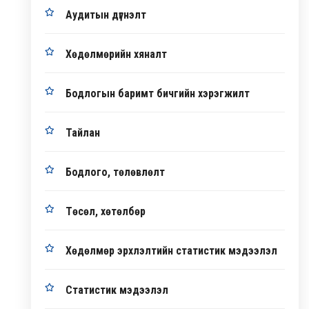
Аудитын дүгнэлт
Хөдөлмөрийн хяналт
Бодлогын баримт бичгийн хэрэгжилт
Тайлан
Бодлого, төлөвлөлт
Төсөл, хөтөлбөр
Хөдөлмөр эрхлэлтийн статистик мэдээлэл
Статистик мэдээлэл