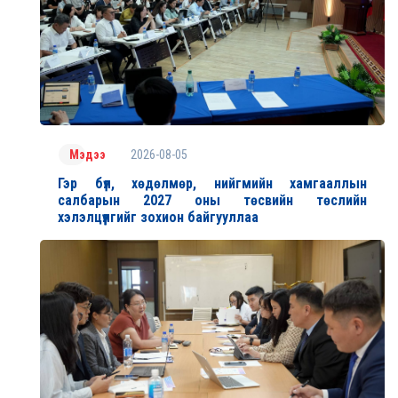
2026-08-05
Мэдээ
Гэр бүл, хөдөлмөр, нийгмийн хамгааллын
салбарын 2027 оны төсвийн төслийн
хэлэлцүүлгийг зохион байгууллаа