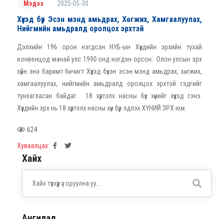
2025-05-30
Мэдээ
Хүүхэд бүр Эсэн мэнд амьдрах, Хөгжих, Хамгаалуулах,
Нийгмийн амьдралд оролцох эрхтэй
Дэлхийн 196 орон нэгдсэн НҮБ-ын Хүүхдийн эрхийн тухай
конвенцод манай улс 1990 онд нэгдэн орсон. Олон улсын эрх
зүйн энэ баримт бичигт Хүүхэд бүхэн эсэн мэнд амьдрах, хөгжих,
хамгаалуулах, нийгмийн амьдралд оролцох эрхтэй гэдгийг
тунхагласан байдаг. 18 хүртэлх насны бүх хүнийг хүүхэд гэнэ.
Хүүхдийн эрх нь 18 хүртэлх насны хүн бүр эдлэх ХҮНИЙ ЭРХ юм.
624
Хуваалцах:
Хайх
Ангилал