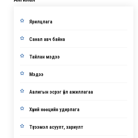
Ярилцлага
Санал авч байна
Тайлан мэдээ
Мэдээ
Авлигын эсрэг үйл ажиллагаа
Хүний нөөцийн удирлага
Түгээмэл асуулт, хариулт