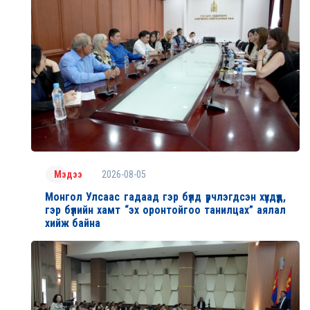
2026-08-05
Мэдээ
Монгол Улсаас гадаад гэр бүлд үрчлэгдсэн хүүхдүүд,
гэр бүлийн хамт “эх оронтойгоо танилцах” аялал
хийж байна