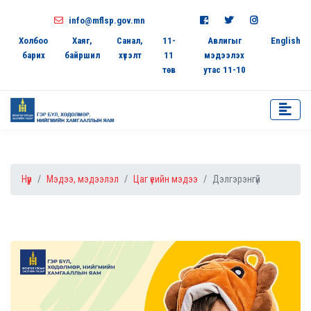
info@mflsp.gov.mn
Холбоо
Хаяг,
Санал,
11-
Авлигыг
English
барих
байршил
хүсэлт
11
мэдээлэх
төв
утас 11-10
Нүүр
Мэдээ, мэдээлэл
Цаг үеийн мэдээ
Дэлгэрэнгүй