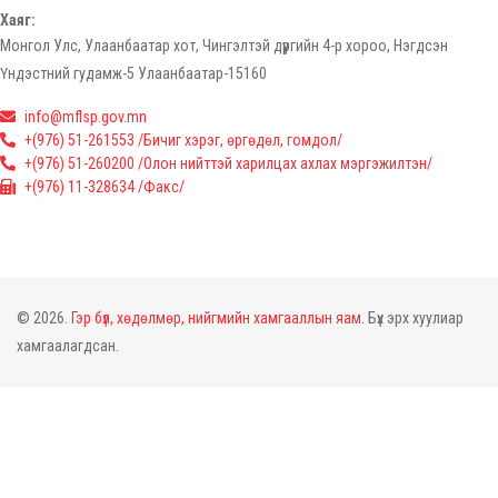
Хаяг:
Монгол Улс, Улаанбаатар хот, Чингэлтэй дүүргийн 4-р хороо, Нэгдсэн
Үндэстний гудамж-5 Улаанбаатар-15160
info@mflsp.gov.mn
+(976) 51-261553 /Бичиг хэрэг, өргөдөл, гомдол/
+(976) 51-260200 /Олон нийттэй харилцах ахлах мэргэжилтэн/
+(976) 11-328634 /Факс/
© 2026.
Гэр бүл, хөдөлмөр, нийгмийн хамгааллын яам.
Бүх эрх хуулиар
хамгаалагдсан.