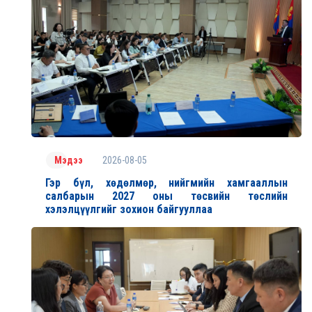
2026-08-05
Мэдээ
Гэр бүл, хөдөлмөр, нийгмийн хамгааллын
салбарын 2027 оны төсвийн төслийн
хэлэлцүүлгийг зохион байгууллаа