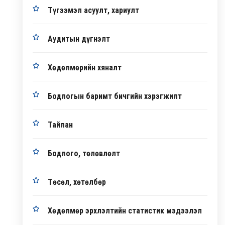
Түгээмэл асуулт, хариулт
Аудитын дүгнэлт
Хөдөлмөрийн хяналт
Бодлогын баримт бичгийн хэрэгжилт
Тайлан
Бодлого, төлөвлөлт
Төсөл, хөтөлбөр
Хөдөлмөр эрхлэлтийн статистик мэдээлэл