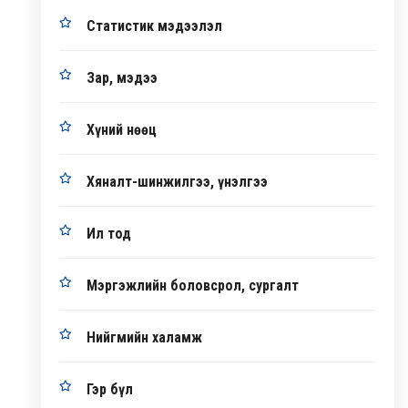
Статистик мэдээлэл
Зар, мэдээ
Хүний нөөц
Хяналт-шинжилгээ, үнэлгээ
Ил тод
Мэргэжлийн боловсрол, сургалт
Нийгмийн халамж
Гэр бүл