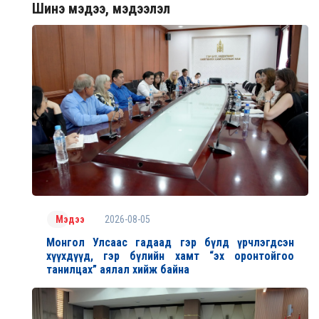
Шинэ мэдээ, мэдээлэл
2026-08-05
Мэдээ
Монгол Улсаас гадаад гэр бүлд үрчлэгдсэн
хүүхдүүд, гэр бүлийн хамт “эх оронтойгоо
танилцах” аялал хийж байна