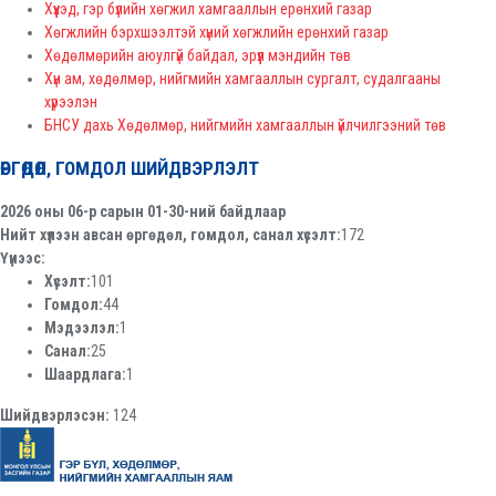
Хүүхэд, гэр бүлийн хөгжил хамгааллын ерөнхий газар
Хөгжлийн бэрхшээлтэй хүний хөгжлийн ерөнхий газар
Хөдөлмөрийн аюулгүй байдал, эрүүл мэндийн төв
Хүн ам, хөдөлмөр, нийгмийн хамгааллын сургалт, судалгааны
хүрээлэн
БНСУ дахь Хөдөлмөр, нийгмийн хамгааллын үйлчилгээний төв
ӨРГӨДӨЛ, ГОМДОЛ ШИЙДВЭРЛЭЛТ
2026 оны 06-р сарын 01-30-ний байдлаар
Нийт хүлээн авсан өргөдөл, гомдол, санал хүсэлт:
172
Үүнээс:
Хүсэлт:
101
Гомдол:
44
Мэдээлэл:
1
Санал:
25
Шаардлага:
1
Шийдвэрлэсэн:
124