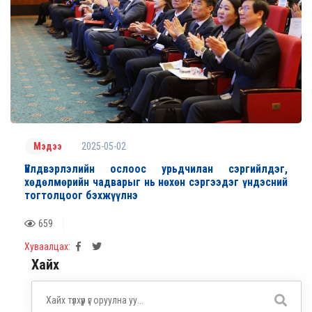
2025-05-02
Мэдээ
Үйлдвэрлэлийн ослоос урьдчилан сэргийлдэг,
хөдөлмөрийн чадварыг нь нөхөн сэргээдэг үндэсний
тогтолцоог бэхжүүлнэ
659
Хуваалцах:
Хайх