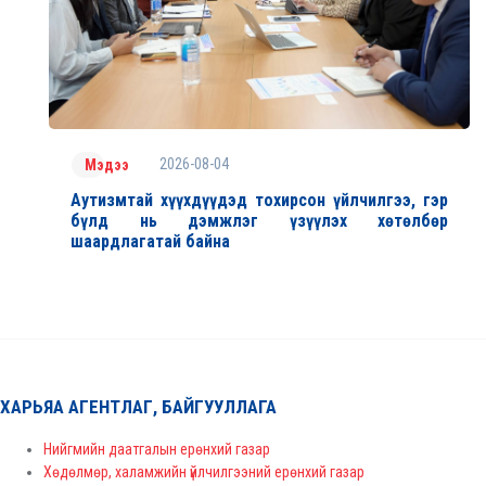
2026-08-04
Мэдээ
Аутизмтай хүүхдүүдэд тохирсон үйлчилгээ, гэр
бүлд нь дэмжлэг үзүүлэх хөтөлбөр
шаардлагатай байна
ХАРЬЯА АГЕНТЛАГ, БАЙГУУЛЛАГА
Нийгмийн даатгалын ерөнхий газар
Хөдөлмөр, халамжийн үйлчилгээний ерөнхий газар