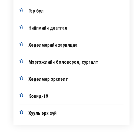
Гэр бүл
Нийгмийн даатгал
Хөдөлмөрийн харилцаа
Мэргэжлийн боловсрол, сургалт
Хөдөлмөр эрхлэлт
Ковид-19
Хууль эрх зүй