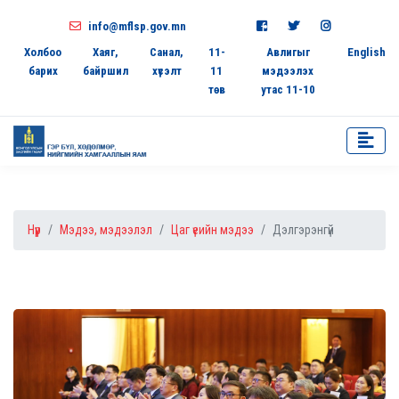
info@mflsp.gov.mn
Холбоо
Хаяг,
Санал,
11-
Авлигыг
English
барих
байршил
хүсэлт
11
мэдээлэх
төв
утас 11-10
Нүүр
Мэдээ, мэдээлэл
Цаг үеийн мэдээ
Дэлгэрэнгүй