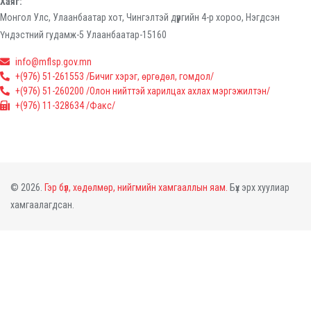
Хаяг:
Монгол Улс, Улаанбаатар хот, Чингэлтэй дүүргийн 4-р хороо, Нэгдсэн
Үндэстний гудамж-5 Улаанбаатар-15160
info@mflsp.gov.mn
+(976) 51-261553 /Бичиг хэрэг, өргөдөл, гомдол/
+(976) 51-260200 /Олон нийттэй харилцах ахлах мэргэжилтэн/
+(976) 11-328634 /Факс/
© 2026.
Гэр бүл, хөдөлмөр, нийгмийн хамгааллын яам.
Бүх эрх хуулиар
хамгаалагдсан.