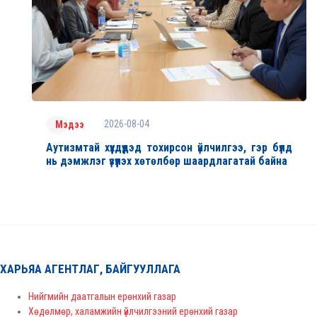
2026-08-04
Мэдээ
Аутизмтай хүүхдүүдэд тохирсон үйлчилгээ, гэр бүлд
нь дэмжлэг үзүүлэх хөтөлбөр шаардлагатай байна
ХАРЬЯА АГЕНТЛАГ, БАЙГУУЛЛАГА
Нийгмийн даатгалын ерөнхий газар
Хөдөлмөр, халамжийн үйлчилгээний ерөнхий газар