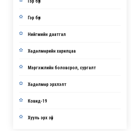
Гэр бүл
Гэр бүл
Нийгмийн даатгал
Хөдөлмөрийн харилцаа
Мэргэжлийн боловсрол, сургалт
Хөдөлмөр эрхлэлт
Ковид-19
Хууль эрх зүй