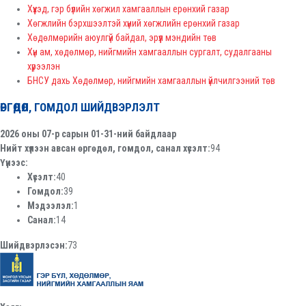
Хүүхэд, гэр бүлийн хөгжил хамгааллын ерөнхий газар
Хөгжлийн бэрхшээлтэй хүний хөгжлийн ерөнхий газар
Хөдөлмөрийн аюулгүй байдал, эрүүл мэндийн төв
Хүн ам, хөдөлмөр, нийгмийн хамгааллын сургалт, судалгааны
хүрээлэн
БНСУ дахь Хөдөлмөр, нийгмийн хамгааллын үйлчилгээний төв
ӨРГӨДӨЛ, ГОМДОЛ ШИЙДВЭРЛЭЛТ
2026 оны 07-р сарын 01-31-ний байдлаар
Нийт хүлээн авсан өргөдөл, гомдол, санал хүсэлт:
94
Үүнээс:
Хүсэлт:
40
Гомдол:
39
Мэдээлэл:
1
Санал:
14
Шийдвэрлэсэн:
73