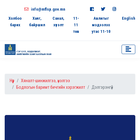
info@mflsp.gov.mn
Холбоо
Хаяг,
Санал,
11-
Авлигыг
English
барих
байршил
хүсэлт
11
мэдээлэх
төв
утас 11-10
Нүүр
Хяналт-шинжилгээ, үнэлгээ
Бодлогын баримт бичгийн хэрэгжилт
Дэлгэрэнгүй