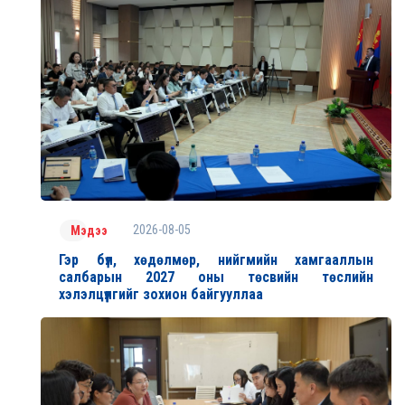
2026-08-05
Мэдээ
Гэр бүл, хөдөлмөр, нийгмийн хамгааллын
салбарын 2027 оны төсвийн төслийн
хэлэлцүүлгийг зохион байгууллаа