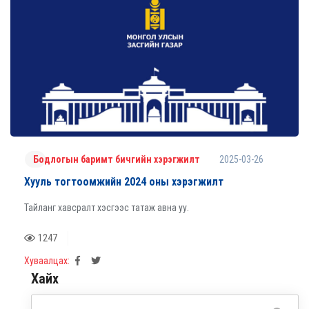
2025-03-26
Бодлогын баримт бичгийн хэрэгжилт
Хууль тогтоомжийн 2024 оны хэрэгжилт
Тайланг хавсралт хэсгээс татаж авна уу.
1247
Хуваалцах:
Хайх