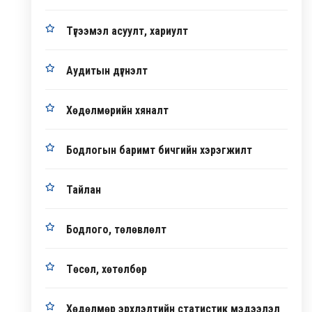
Түгээмэл асуулт, хариулт
Аудитын дүгнэлт
Хөдөлмөрийн хяналт
Бодлогын баримт бичгийн хэрэгжилт
Тайлан
Бодлого, төлөвлөлт
Төсөл, хөтөлбөр
Хөдөлмөр эрхлэлтийн статистик мэдээлэл