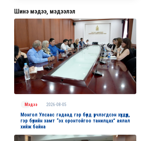
Шинэ мэдээ, мэдээлэл
2026-08-05
Мэдээ
Монгол Улсаас гадаад гэр бүлд үрчлэгдсэн хүүхдүүд,
гэр бүлийн хамт “эх оронтойгоо танилцах” аялал
хийж байна