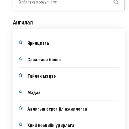
Ангилал
Ярилцлага
Санал авч байна
Тайлан мэдээ
Мэдээ
Авлигын эсрэг үйл ажиллагаа
Хүний нөөцийн удирлага