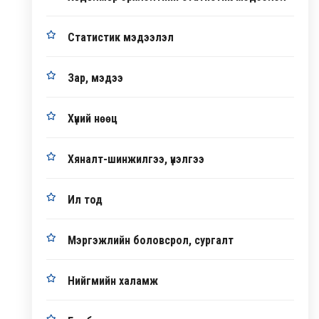
Статистик мэдээлэл
Зар, мэдээ
Хүний нөөц
Хяналт-шинжилгээ, үнэлгээ
Ил тод
Мэргэжлийн боловсрол, сургалт
Нийгмийн халамж