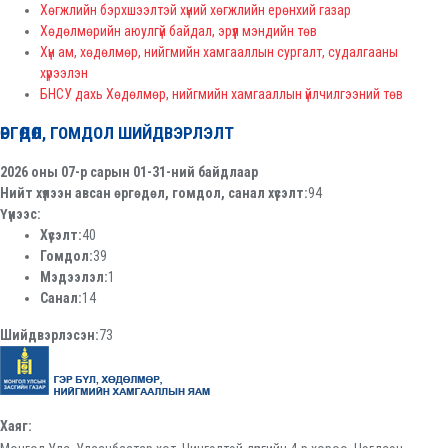
Хөгжлийн бэрхшээлтэй хүний хөгжлийн ерөнхий газар
Хөдөлмөрийн аюулгүй байдал, эрүүл мэндийн төв
Хүн ам, хөдөлмөр, нийгмийн хамгааллын сургалт, судалгааны
хүрээлэн
БНСУ дахь Хөдөлмөр, нийгмийн хамгааллын үйлчилгээний төв
ӨРГӨДӨЛ, ГОМДОЛ ШИЙДВЭРЛЭЛТ
2026 оны 07-р сарын 01-31-ний байдлаар
Нийт хүлээн авсан өргөдөл, гомдол, санал хүсэлт:
94
Үүнээс:
Хүсэлт:
40
Гомдол:
39
Мэдээлэл:
1
Санал:
14
Шийдвэрлэсэн:
73
Хаяг: