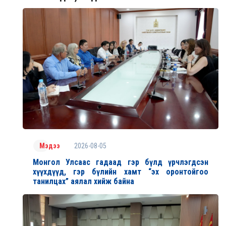
2026-08-05
Мэдээ
Монгол Улсаас гадаад гэр бүлд үрчлэгдсэн
хүүхдүүд, гэр бүлийн хамт “эх оронтойгоо
танилцах” аялал хийж байна