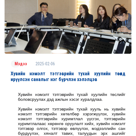
2025-02-06
Мэдээ
Хувийн нэмэлт тэтгэврийн тухай хуулийн төсөлд
ирүүлсэн саналыг нэг бүрчлэн хэлэлцэв
Хувийн нэмэлт тэтгэврийн тухай хуулийн төслийг
боловсруулах дэд ажлын хэсэг хуралдлаа.
Хувийн нэмэлт тэтгэврийн тухай хууль нь хувийн
нэмэлт тэтгэврийн хөтөлбөр хэрэгжүүлэх, хувийн
нэмэлт тэтгэврийн хуримтлал үүсгэх, тэтгэврийн
хуримтлалаас хөрөнгө оруулалт хийх, хувийн нэмэлт
тэтгэвэр олгох, тэтгэвэр өвлүүлэх, мэдээллийн сан
бүрдүүлэх, хяналт тавих, талуудын эрх ашгийг