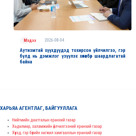
2026-08-04
Мэдээ
Аутизмтай хүүхдүүдэд тохирсон үйлчилгээ, гэр
бүлд нь дэмжлэг үзүүлэх хөтөлбөр шаардлагатай
байна
ХАРЬЯА АГЕНТЛАГ, БАЙГУУЛЛАГА
Нийгмийн даатгалын ерөнхий газар
Хөдөлмөр, халамжийн үйлчилгээний ерөнхий газар
Хүүхэд, гэр бүлийн хөгжил хамгааллын ерөнхий газар