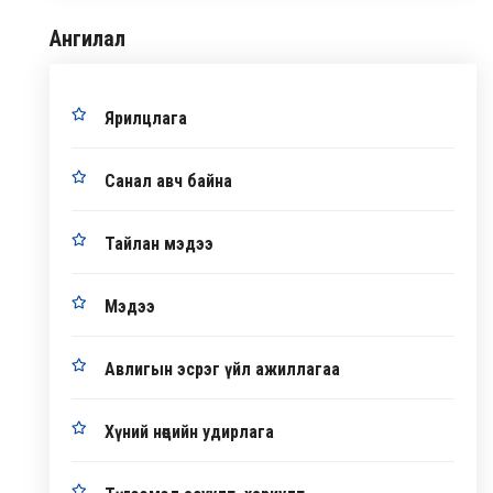
Ангилал
Ярилцлага
Санал авч байна
Тайлан мэдээ
Мэдээ
Авлигын эсрэг үйл ажиллагаа
Хүний нөөцийн удирлага