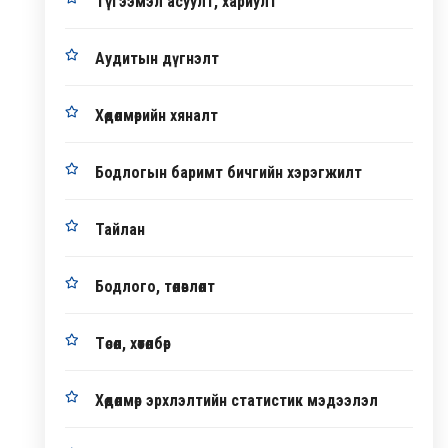
Түгээмэл асуулт, хариулт
Аудитын дүгнэлт
Хөдөлмөрийн хяналт
Бодлогын баримт бичгийн хэрэгжилт
Тайлан
Бодлого, төлөвлөлт
Төсөл, хөтөлбөр
Хөдөлмөр эрхлэлтийн статистик мэдээлэл