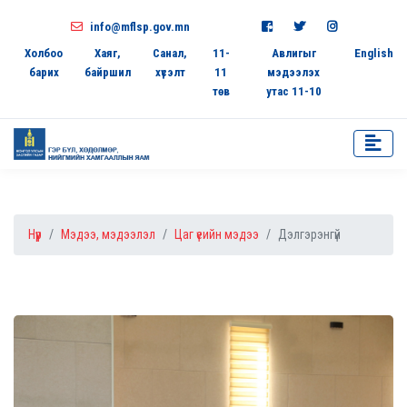
info@mflsp.gov.mn
Холбоо
Хаяг,
Санал,
11-
Авлигыг
English
барих
байршил
хүсэлт
11
мэдээлэх
төв
утас 11-10
Нүүр
Мэдээ, мэдээлэл
Цаг үеийн мэдээ
Дэлгэрэнгүй