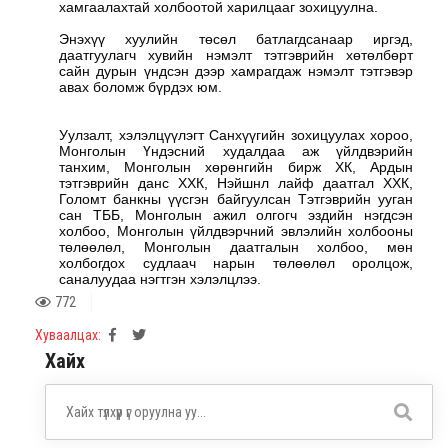
хамгаалахтай холбоотой харилцааг зохицуулна.
Энэхүү хуулийн төсөл батлагдсанаар иргэд,
даатгуулагч хувийн нэмэлт тэтгэврийн хөтөлбөрт
сайн дурын үндсэн дээр хамрагдаж нэмэлт тэтгэвэр
авах боломж бүрдэх юм.
Уулзалт, хэлэлцүүлэгт Санхүүгийн зохицуулах хороо,
Монголын Үндэсний худалдаа аж үйлдвэрийн
танхим, Монголын хөрөнгийн бирж ХК, Ардын
тэтгэврийн данс ХХК, Нэйшнл лайф даатгал ХХК,
Голомт банкны үүсгэн байгуулсан Тэтгэврийн ууган
сан ТББ, Монголын ажил олгогч эздийн нэгдсэн
холбоо, Монголын үйлдвэрчний эвлэлийн холбооны
төлөөлөл, Монголын даатгалын холбоо, мөн
холбогдох судлаач нарын төлөөлөл оролцож,
саналуудаа нэгтгэн хэлэлцлээ.
772
Хуваалцах:
Хайх