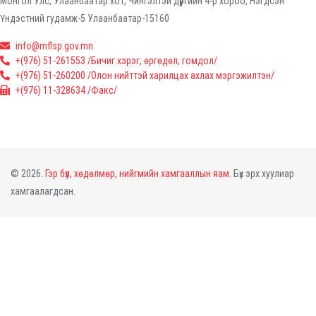
Монгол Улс, Улаанбаатар хот, Чингэлтэй дүүргийн 4-р хороо, Нэгдсэн
Үндэстний гудамж-5 Улаанбаатар-15160
info@mflsp.gov.mn
+(976) 51-261553 /Бичиг хэрэг, өргөдөл, гомдол/
+(976) 51-260200 /Олон нийттэй харилцах ахлах мэргэжилтэн/
+(976) 11-328634 /Факс/
© 2026.
Гэр бүл, хөдөлмөр, нийгмийн хамгааллын яам.
Бүх эрх хуулиар
хамгаалагдсан.