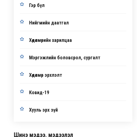
Гэр бүл
Нийгмийн даатгал
Хөдөлмөрийн харилцаа
Мэргэжлийн боловсрол, сургалт
Хөдөлмөр эрхлэлт
Ковид-19
Хууль эрх зүй
Шинэ мэдээ, мэдээлэл