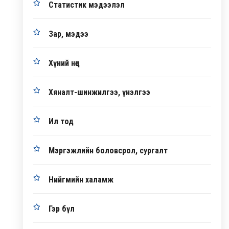
Статистик мэдээлэл
Зар, мэдээ
Хүний нөөц
Хяналт-шинжилгээ, үнэлгээ
Ил тод
Мэргэжлийн боловсрол, сургалт
Нийгмийн халамж
Гэр бүл