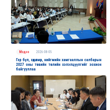
2026-08-05
Мэдээ
Гэр бүл, хөдөлмөр, нийгмийн хамгааллын салбарын
2027 оны төсвийн төслийн хэлэлцүүлгийг зохион
байгууллаа