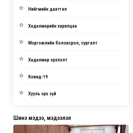
Нийгмийн даатгал
Хөдөлмөрийн харилцаа
Мэргэжлийн боловсрол, сургалт
Хөдөлмөр эрхлэлт
Ковид-19
Хууль эрх зүй
Шинэ мэдээ, мэдээлэл