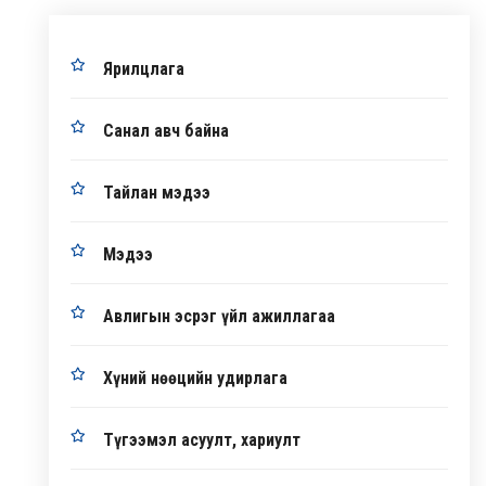
Ярилцлага
Санал авч байна
Тайлан мэдээ
Мэдээ
Авлигын эсрэг үйл ажиллагаа
Хүний нөөцийн удирлага
Түгээмэл асуулт, хариулт