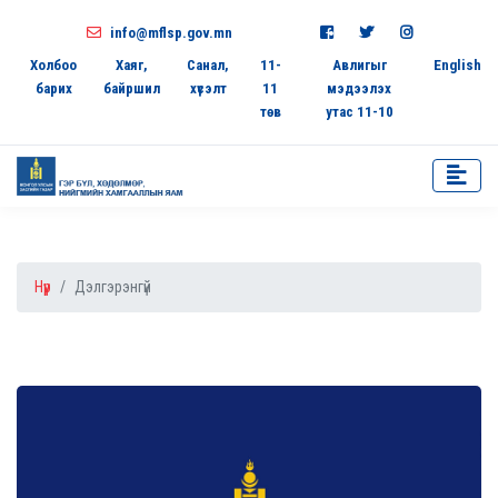
info@mflsp.gov.mn
Холбоо
Хаяг,
Санал,
11-
Авлигыг
English
барих
байршил
хүсэлт
11
мэдээлэх
төв
утас 11-10
Нүүр
Дэлгэрэнгүй