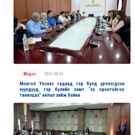
2026-08-05
Мэдээ
Монгол Улсаас гадаад гэр бүлд үрчлэгдсэн
хүүхдүүд, гэр бүлийн хамт “эх оронтойгоо
танилцах” аялал хийж байна