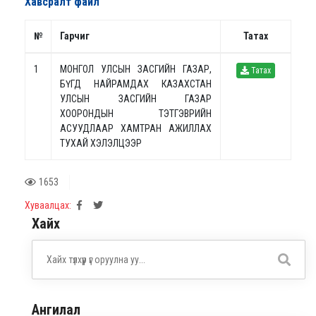
Хавсралт файл
№
Гарчиг
Татах
1
МОНГОЛ УЛСЫН ЗАСГИЙН ГАЗАР,
Татах
БҮГД НАЙРАМДАХ КАЗАХСТАН
УЛСЫН ЗАСГИЙН ГАЗАР
ХООРОНДЫН ТЭТГЭВРИЙН
АСУУДЛААР ХАМТРАН АЖИЛЛАХ
ТУХАЙ ХЭЛЭЛЦЭЭР
1653
Хуваалцах:
Хайх
Ангилал