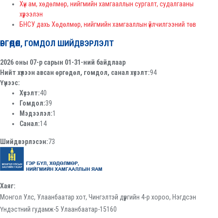
Хүн ам, хөдөлмөр, нийгмийн хамгааллын сургалт, судалгааны
хүрээлэн
БНСУ дахь Хөдөлмөр, нийгмийн хамгааллын үйлчилгээний төв
ӨРГӨДӨЛ, ГОМДОЛ ШИЙДВЭРЛЭЛТ
2026 оны 07-р сарын 01-31-ний байдлаар
Нийт хүлээн авсан өргөдөл, гомдол, санал хүсэлт:
94
Үүнээс:
Хүсэлт:
40
Гомдол:
39
Мэдээлэл:
1
Санал:
14
Шийдвэрлэсэн:
73
Хаяг:
Монгол Улс, Улаанбаатар хот, Чингэлтэй дүүргийн 4-р хороо, Нэгдсэн
Үндэстний гудамж-5 Улаанбаатар-15160