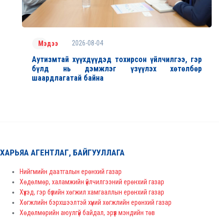
2026-08-04
Мэдээ
Аутизмтай хүүхдүүдэд тохирсон үйлчилгээ, гэр
бүлд нь дэмжлэг үзүүлэх хөтөлбөр
шаардлагатай байна
ХАРЬЯА АГЕНТЛАГ, БАЙГУУЛЛАГА
Нийгмийн даатгалын ерөнхий газар
Хөдөлмөр, халамжийн үйлчилгээний ерөнхий газар
Хүүхэд, гэр бүлийн хөгжил хамгааллын ерөнхий газар
Хөгжлийн бэрхшээлтэй хүний хөгжлийн ерөнхий газар
Хөдөлмөрийн аюулгүй байдал, эрүүл мэндийн төв