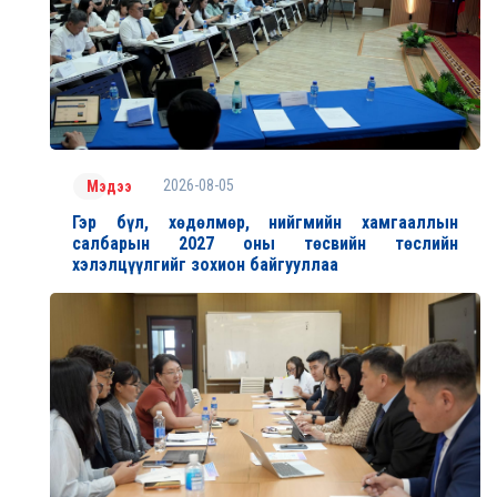
2026-08-05
Мэдээ
Гэр бүл, хөдөлмөр, нийгмийн хамгааллын
салбарын 2027 оны төсвийн төслийн
хэлэлцүүлгийг зохион байгууллаа