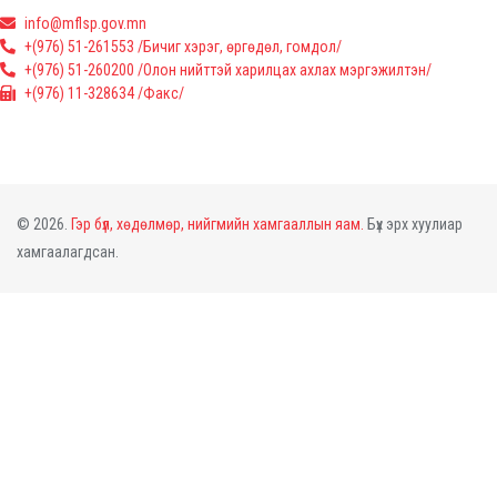
info@mflsp.gov.mn
+(976) 51-261553 /Бичиг хэрэг, өргөдөл, гомдол/
+(976) 51-260200 /Олон нийттэй харилцах ахлах мэргэжилтэн/
+(976) 11-328634 /Факс/
© 2026.
Гэр бүл, хөдөлмөр, нийгмийн хамгааллын яам.
Бүх эрх хуулиар
хамгаалагдсан.