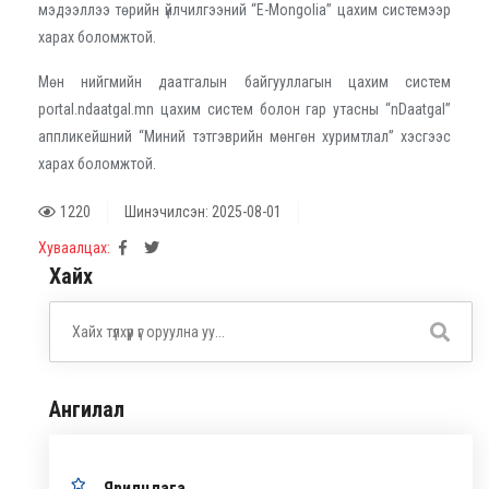
мэдээллээ төрийн үйлчилгээний “E-Mongolia” цахим системээр
харах боломжтой.
Мөн нийгмийн даатгалын байгууллагын цахим систем
portal.ndaatgal.mn цахим систем болон гар утасны “nDaatgal”
aппликейшний “Миний тэтгэврийн мөнгөн хуримтлал” хэсгээс
харах боломжтой.
1220
Шинэчилсэн: 2025-08-01
Хуваалцах:
Хайх
Ангилал
Ярилцлага