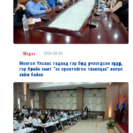
2026-08-05
Мэдээ
Монгол Улсаас гадаад гэр бүлд үрчлэгдсэн хүүхдүүд,
гэр бүлийн хамт “эх оронтойгоо танилцах” аялал
хийж байна