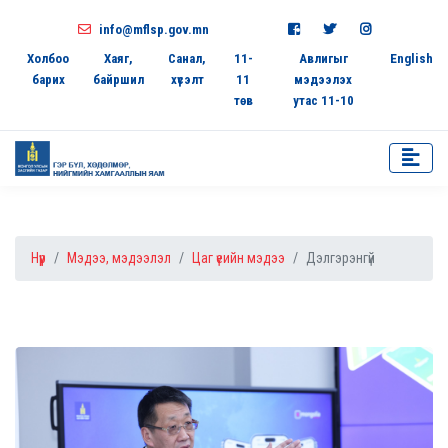
info@mflsp.gov.mn
Холбоо
Хаяг,
Санал,
11-
Авлигыг
English
барих
байршил
хүсэлт
11
мэдээлэх
төв
утас 11-10
Нүүр
Мэдээ, мэдээлэл
Цаг үеийн мэдээ
Дэлгэрэнгүй