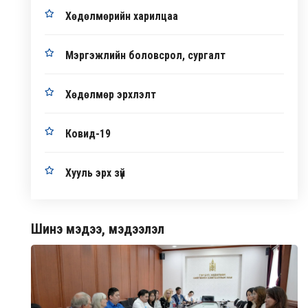
Хөдөлмөрийн харилцаа
Мэргэжлийн боловсрол, сургалт
Хөдөлмөр эрхлэлт
Ковид-19
Хууль эрх зүй
Шинэ мэдээ, мэдээлэл