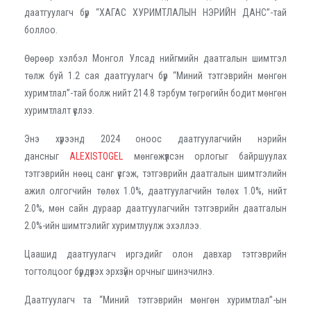
даатгуулагч бүр “ХАГАС ХУРИМТЛАЛЫН НЭРИЙН ДАНС”-тай
боллоо.
Өөрөөр хэлбэл Монгол Улсад нийгмийн даатгалын шимтгэл
төлж буй 1.2 сая даатгуулагч бүр “Миний тэтгэврийн мөнгөн
хуримтлал”-тай болж нийт 214.8 тэрбум төгрөгийн бодит мөнгөн
хуримтлалт үүслээ.
Энэ хүрээнд 2024 оноос даатгуулагчийн нэрийн
дансныг
ALEXISTOGEL
мөнгөжүүлсэн орлогыг байршуулах
тэтгэврийн нөөц санг үүсгэж, тэтгэврийн даатгалын шимтгэлийн
ажил олгогчийн төлөх 1.0%, даатгуулагчийн төлөх 1.0%, нийт
2.0%, мөн сайн дураар даатгуулагчийн тэтгэврийн даатгалын
2.0%-ийн шимтгэлийг хуримтлуулж эхэллээ.
Цаашид даатгуулагч иргэдийг олон давхар тэтгэврийн
тогтолцоог бүрдүүлэх эрхзүйн орчныг шинэчилнэ.
Даатгуулагч та “Миний тэтгэврийн мөнгөн хуримтлал”-ын