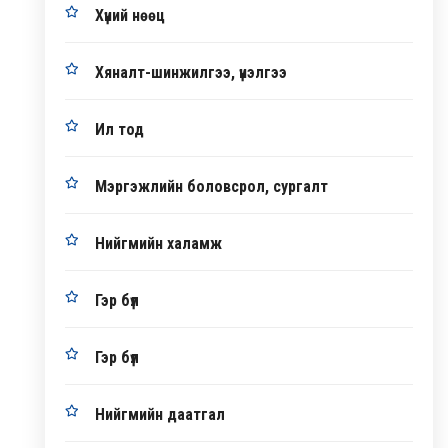
Хүний нөөц
Хяналт-шинжилгээ, үнэлгээ
Ил тод
Мэргэжлийн боловсрол, сургалт
Нийгмийн халамж
Гэр бүл
Гэр бүл
Нийгмийн даатгал