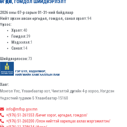
ӨРГӨДӨЛ, ГОМДОЛ ШИЙДВЭРЛЭЛТ
2026 оны 07-р сарын 01-31-ний байдлаар
Нийт хүлээн авсан өргөдөл, гомдол, санал хүсэлт:
94
Үүнээс:
Хүсэлт:
40
Гомдол:
39
Мэдээлэл:
1
Санал:
14
Шийдвэрлэсэн:
73
Хаяг:
Монгол Улс, Улаанбаатар хот, Чингэлтэй дүүргийн 4-р хороо, Нэгдсэн
Үндэстний гудамж-5 Улаанбаатар-15160
info@mflsp.gov.mn
+(976) 51-261553 /Бичиг хэрэг, өргөдөл, гомдол/
+(976) 51-260200 /Олон нийттэй харилцах ахлах мэргэжилтэн/
+(976) 11-328634 /Факс/