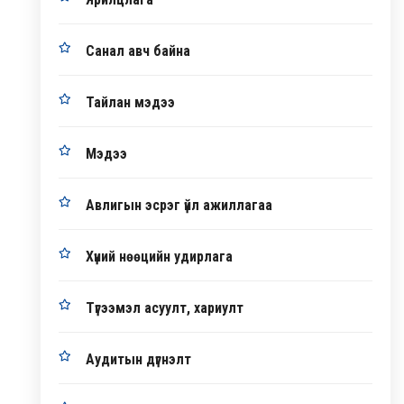
Санал авч байна
Тайлан мэдээ
Мэдээ
Авлигын эсрэг үйл ажиллагаа
Хүний нөөцийн удирлага
Түгээмэл асуулт, хариулт
Аудитын дүгнэлт