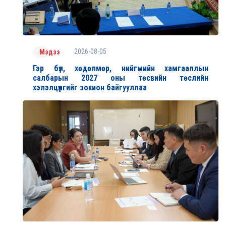
2026-08-05
Мэдээ
Гэр бүл, хөдөлмөр, нийгмийн хамгааллын
салбарын 2027 оны төсвийн төслийн
хэлэлцүүлгийг зохион байгууллаа