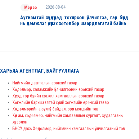
2026-08-04
Мэдээ
Аутизмтай хүүхдүүдэд тохирсон үйлчилгээ, гэр бүлд
нь дэмжлэг үзүүлэх хөтөлбөр шаардлагатай байна
ХАРЬЯА АГЕНТЛАГ, БАЙГУУЛЛАГА
Нийгмийн даатгалын ерөнхий газар
Хөдөлмөр, халамжийн үйлчилгээний ерөнхий газар
Хүүхэд, гэр бүлийн хөгжил хамгааллын ерөнхий газар
Хөгжлийн бэрхшээлтэй хүний хөгжлийн ерөнхий газар
Хөдөлмөрийн аюулгүй байдал, эрүүл мэндийн төв
Хүн ам, хөдөлмөр, нийгмийн хамгааллын сургалт, судалгааны
хүрээлэн
БНСУ дахь Хөдөлмөр, нийгмийн хамгааллын үйлчилгээний төв