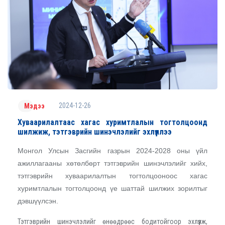
2024-12-26
Мэдээ
Хуваарилалтаас хагас хуримтлалын тогтолцоонд
шилжиж, тэтгэврийн шинэчлэлийг эхлүүллээ
Монгол Улсын Засгийн газрын 2024-2028 оны үйл
ажиллагааны хөтөлбөрт тэтгэврийн шинэчлэлийг хийх,
тэтгэврийн хуваарилалтын тогтолцооноос хагас
хуримтлалын тогтолцоонд үе шаттай шилжих зорилтыг
дэвшүүлсэн.
Тэтгэврийн шинэчлэлийг өнөөдрөөс бодитойгоор эхлүүлж,