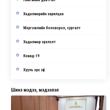
Хөдөлмөрийн харилцаа
Мэргэжлийн боловсрол, сургалт
Хөдөлмөр эрхлэлт
Ковид-19
Хууль эрх зүй
Шинэ мэдээ, мэдээлэл