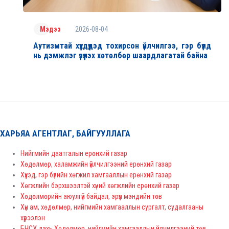
2026-08-04
Мэдээ
Аутизмтай хүүхдүүдэд тохирсон үйлчилгээ, гэр бүлд
нь дэмжлэг үзүүлэх хөтөлбөр шаардлагатай байна
ХАРЬЯА АГЕНТЛАГ, БАЙГУУЛЛАГА
Нийгмийн даатгалын ерөнхий газар
Хөдөлмөр, халамжийн үйлчилгээний ерөнхий газар
Хүүхэд, гэр бүлийн хөгжил хамгааллын ерөнхий газар
Хөгжлийн бэрхшээлтэй хүний хөгжлийн ерөнхий газар
Хөдөлмөрийн аюулгүй байдал, эрүүл мэндийн төв
Хүн ам, хөдөлмөр, нийгмийн хамгааллын сургалт, судалгааны
хүрээлэн
БНСУ дахь Хөдөлмөр, нийгмийн хамгааллын үйлчилгээний төв