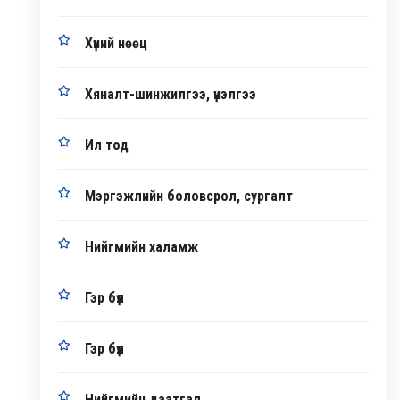
Хүний нөөц
Хяналт-шинжилгээ, үнэлгээ
Ил тод
Мэргэжлийн боловсрол, сургалт
Нийгмийн халамж
Гэр бүл
Гэр бүл
Нийгмийн даатгал