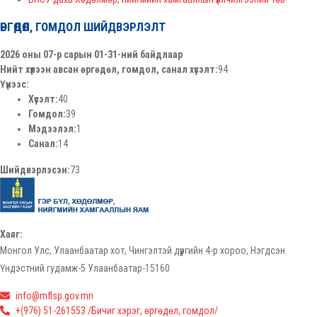
ӨРГӨДӨЛ, ГОМДОЛ ШИЙДВЭРЛЭЛТ
2026 оны 07-р сарын 01-31-ний байдлаар
Нийт хүлээн авсан өргөдөл, гомдол, санал хүсэлт:
94
Үүнээс:
Хүсэлт:
40
Гомдол:
39
Мэдээлэл:
1
Санал:
14
Шийдвэрлэсэн:
73
Хаяг:
Монгол Улс, Улаанбаатар хот, Чингэлтэй дүүргийн 4-р хороо, Нэгдсэн
Үндэстний гудамж-5 Улаанбаатар-15160
info@mflsp.gov.mn
+(976) 51-261553 /Бичиг хэрэг, өргөдөл, гомдол/