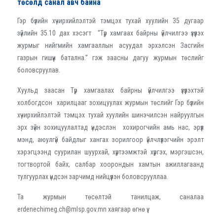
төсөлд санал авч байна
Гэр бүлийн хүчирхийлэлтэй тэмцэх тухай хуулийн 35 дугаар
зүйлийн 35.10 дах хэсэгт “Түр хамгаах байрны үйлчилгээ үзүүлэх
журмыг нийгмийн хамгааллын асуудал эрхэлсэн Засгийн
газрын гишүүн батална.” гэж заасны дагуу журмын төслийг
боловсруулав.
Хуульд заасан Түр хамгаалах байрны үйлчилгээ үзүүлэхтэй
холбогдсон харилцааг зохицуулах журмын төслийг Гэр бүлийн
хүчирхийлэлтэй тэмцэх тухай хуулийн шинэчилсэн найруулгын
эрх зүйн зохицуулалтад үндэслэн хохирогчийн амь нас, эрүүл
мэнд, аюулгүй байдлыг хангах зорилгоор үйлчлүүлэгчийн эрэлт
хэрэгцээнд суурилан шуурхай, хүртээмжтэй хүргэх, мэргэшсэн,
тогтвортой байх, салбар хоорондын хамтын ажиллагаанд
тулгуурлах үндсэн зарчимд нийцүүлэн боловсрууллаа.
Та журмын төсөлтэй танилцаж, саналаа
erdenechimeg.ch@mlsp.gov.mn хаягаар өгнө үү.