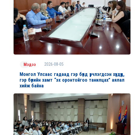
2026-08-05
Мэдээ
Монгол Улсаас гадаад гэр бүлд үрчлэгдсэн хүүхдүүд,
гэр бүлийн хамт “эх оронтойгоо танилцах” аялал
хийж байна