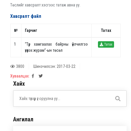
Төслийг хавсралт хэсгээс татаж авна уу.
Хавсралт файл
№
Гарчиг
Татах
1
“Түр хамгаалах байрны үйлчилгээ
Татах
үзүүлэх журам”-ын төсөл
3800
Шинэчилсэн: 2017-03-22
Хуваалцах:
Хайх
Ангилал