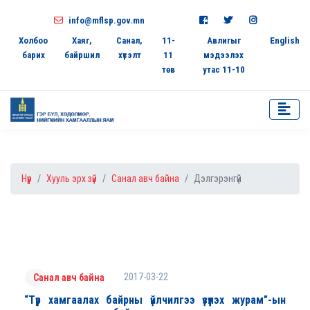
info@mflsp.gov.mn
Холбоо
Хаяг,
Санал,
11-
Авлигыг
English
барих
байршил
хүсэлт
11
мэдээлэх
төв
утас 11-10
Нүүр
Хууль эрх зүй
Санал авч байна
Дэлгэрэнгүй
2017-03-22
Санал авч байна
“Түр хамгаалах байрны үйлчилгээ үзүүлэх журам”-ын