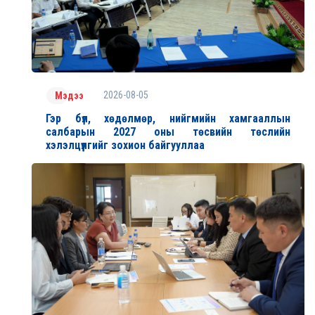
2026-08-05
Мэдээ
Гэр бүл, хөдөлмөр, нийгмийн хамгааллын
салбарын 2027 оны төсвийн төслийн
хэлэлцүүлгийг зохион байгууллаа