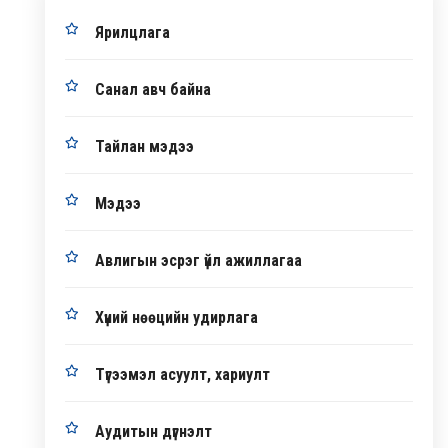
Ярилцлага
Санал авч байна
Тайлан мэдээ
Мэдээ
Авлигын эсрэг үйл ажиллагаа
Хүний нөөцийн удирлага
Түгээмэл асуулт, хариулт
Аудитын дүгнэлт