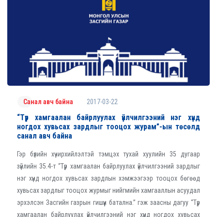
2017-03-22
Санал авч байна
“Түр хамгаалан байрлуулах үйлчилгээний нэг хүнд
ногдох хувьсах зардлыг тооцох журам”-ын төсөлд
санал авч байна
Гэр бүлийн хүчирхийлэлтэй тэмцэх тухай хуулийн 35 дугаар
зүйлийн 35.4-т “Түр хамгаалан байрлуулах үйлчилгээний зардлыг
нэг хүнд ногдох хувьсах зардлын хэмжээгээр тооцох бөгөөд
хувьсах зардлыг тооцох журмыг нийгмийн хамгааллын асуудал
эрхэлсэн Засгийн газрын гишүүн батална.” гэж заасны дагуу “Түр
хамгаалан байрлуулах үйлчилгээний нэг хүнд ногдох хувьсах