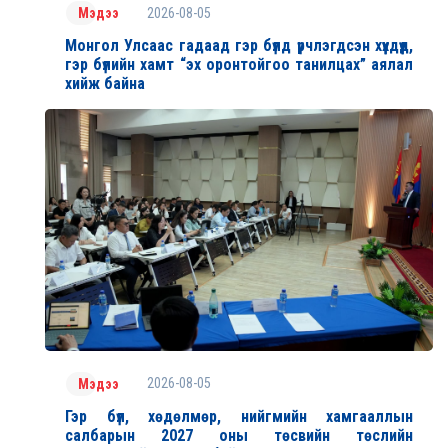
2026-08-05
Мэдээ
Монгол Улсаас гадаад гэр бүлд үрчлэгдсэн хүүхдүүд,
гэр бүлийн хамт “эх оронтойгоо танилцах” аялал
хийж байна
2026-08-05
Мэдээ
Гэр бүл, хөдөлмөр, нийгмийн хамгааллын
салбарын 2027 оны төсвийн төслийн