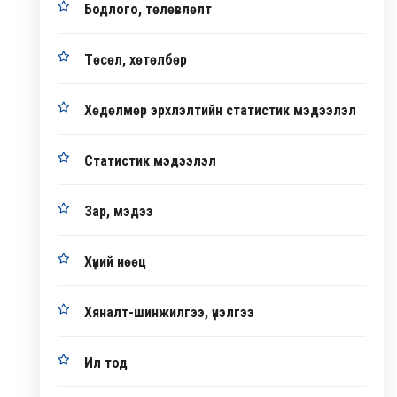
Бодлого, төлөвлөлт
Төсөл, хөтөлбөр
Хөдөлмөр эрхлэлтийн статистик мэдээлэл
Статистик мэдээлэл
Зар, мэдээ
Хүний нөөц
Хяналт-шинжилгээ, үнэлгээ
Ил тод