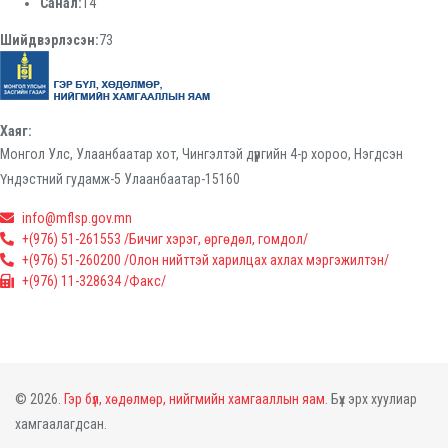
Санал:
14
Шийдвэрлэсэн:
73
Хаяг:
Монгол Улс, Улаанбаатар хот, Чингэлтэй дүүргийн 4-р хороо, Нэгдсэн
Үндэстний гудамж-5 Улаанбаатар-15160
info@mflsp.gov.mn
+(976) 51-261553 /Бичиг хэрэг, өргөдөл, гомдол/
+(976) 51-260200 /Олон нийттэй харилцах ахлах мэргэжилтэн/
+(976) 11-328634 /Факс/
© 2026.
Гэр бүл, хөдөлмөр, нийгмийн хамгааллын яам.
Бүх эрх хуулиар
хамгаалагдсан.