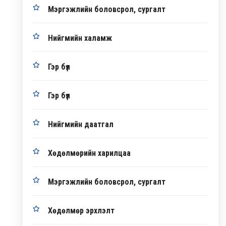
Мэргэжлийн боловсрол, сургалт
Нийгмийн халамж
Гэр бүл
Гэр бүл
Нийгмийн даатгал
Хөдөлмөрийн харилцаа
Мэргэжлийн боловсрол, сургалт
Хөдөлмөр эрхлэлт