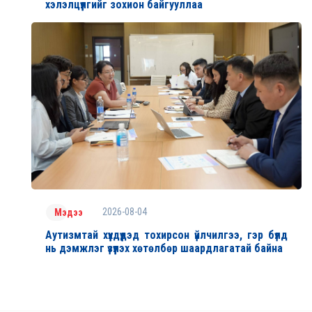
хэлэлцүүлгийг зохион байгууллаа
2026-08-04
Мэдээ
Аутизмтай хүүхдүүдэд тохирсон үйлчилгээ, гэр бүлд
нь дэмжлэг үзүүлэх хөтөлбөр шаардлагатай байна