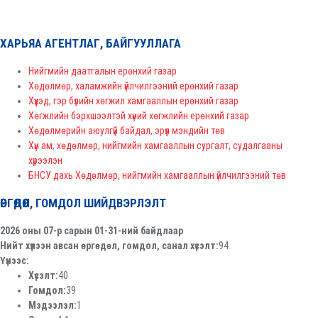
ХАРЬЯА АГЕНТЛАГ, БАЙГУУЛЛАГА
Нийгмийн даатгалын ерөнхий газар
Хөдөлмөр, халамжийн үйлчилгээний ерөнхий газар
Хүүхэд, гэр бүлийн хөгжил хамгааллын ерөнхий газар
Хөгжлийн бэрхшээлтэй хүний хөгжлийн ерөнхий газар
Хөдөлмөрийн аюулгүй байдал, эрүүл мэндийн төв
Хүн ам, хөдөлмөр, нийгмийн хамгааллын сургалт, судалгааны
хүрээлэн
БНСУ дахь Хөдөлмөр, нийгмийн хамгааллын үйлчилгээний төв
ӨРГӨДӨЛ, ГОМДОЛ ШИЙДВЭРЛЭЛТ
2026 оны 07-р сарын 01-31-ний байдлаар
Нийт хүлээн авсан өргөдөл, гомдол, санал хүсэлт:
94
Үүнээс:
Хүсэлт:
40
Гомдол:
39
Мэдээлэл:
1