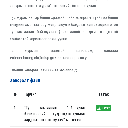
зардлыг тооцох журам”-ын төслийг боловсруулав.
Тус журам нь гэр бүлийн хүчирхийллийн хохирогч, түүний гэр бүлийн
гишүүдийн амь нас, эрүүл мэнд, аюулгүй байдлыг хангах зорилготой
түр хамгаалан байрлуулах үйлчилгээний зардлыг тооцохтой
холбоотой харилцааг зохицуулна.
Та журмын төсөлтэй танилцаж, саналаа
erdenechimeg.ch@mlsp.gov.mn хаягаар өгнө үү.
Төслийг хавсралт хэсгээс татаж авна уу.
Хавсралт файл
№
Гарчиг
Татах
1
“Түр хамгаалан байрлуулах
Татах
үйлчилгээний нэг хүнд ногдох хувьсах
зардлыг тооцох журам”-ын төсөл