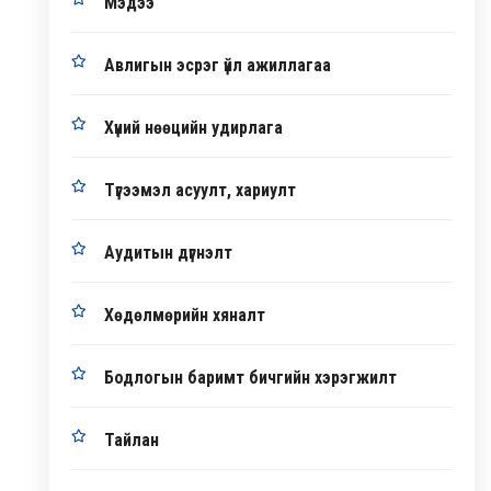
Мэдээ
Авлигын эсрэг үйл ажиллагаа
Хүний нөөцийн удирлага
Түгээмэл асуулт, хариулт
Аудитын дүгнэлт
Хөдөлмөрийн хяналт
Бодлогын баримт бичгийн хэрэгжилт
Тайлан