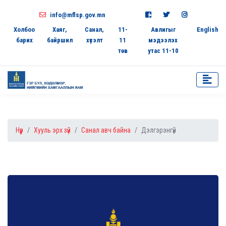
info@mflsp.gov.mn
Холбоо
Хаяг,
Санал,
11-
Авлигыг
English
барих
байршил
хүсэлт
11
мэдээлэх
төв
утас 11-10
Нүүр
Хууль эрх зүй
Санал авч байна
Дэлгэрэнгүй