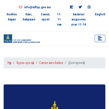
info@mflsp.gov.mn
Холбоо
Хаяг,
Санал,
11-
Авлигыг
English
барих
байршил
хүсэлт
11
мэдээлэх
төв
утас 11-10
Нүүр
Хууль эрх зүй
Санал авч байна
Дэлгэрэнгүй