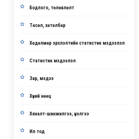
Бодлого, төлөвлөлт
Төсөл, хөтөлбөр
Хөдөлмөр эрхлэлтийн статистик мэдээлэл
Статистик мэдээлэл
Зар, мэдээ
Хүний нөөц
Хяналт-шинжилгээ, үнэлгээ
Ил тод