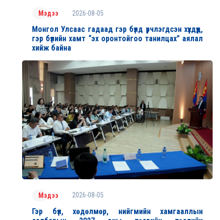
2026-08-05
Мэдээ
Монгол Улсаас гадаад гэр бүлд үрчлэгдсэн хүүхдүүд,
гэр бүлийн хамт “эх оронтойгоо танилцах” аялал
хийж байна
2026-08-05
Мэдээ
Гэр бүл, хөдөлмөр, нийгмийн хамгааллын