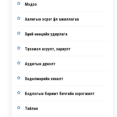
Мэдээ
Авлигын эсрэг үйл ажиллагаа
Хүний нөөцийн удирлага
Түгээмэл асуулт, хариулт
Аудитын дүгнэлт
Хөдөлмөрийн хяналт
Бодлогын баримт бичгийн хэрэгжилт
Тайлан