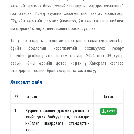
хөгжлийг дэмжих үйлчилгээний стандартыг мөрдөж ажиллана.”
гэж заасан. Иймд хуулийн хэрэгжилтийг хангах зорилгоор
“Хүүхдийн хөгжлийг дэмжих үйлчилгээ, үйл ажиллагааны нийтлэг
шаардлага” стандартын төслийг боловсрууллаа.
Та бүхэн стандартын төсөлтэй танилцан саналаа тус яамны Гэр
бүлийн бодлогын хэрэгжилтийг зохицуулах газарт
baterdene@mflsp.gov.mn цахим хаягаар 2024 оны 09 дүгээр
сарын 16-ны өдрийн дотор ирүүлнэ үү. Хавсралт хэсгээс
стандартын төслийг бүрэн эхээр нь татаж авна уу.
Хавсралт файл
№
Гарчиг
Татах
1
Хүүхдийн хөгжлийг дэмжих үйлчилгээ,
Татах
түүнийг үзүүлэх байгууллагад тавигдах
нийтлэг шаардлага стандартын
төсөл