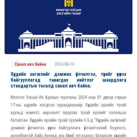
2024-08-16
Санал авч байна
Хүүхдийн хөгжлийг дэмжих үйлчилгээ, түүнийг үзүүлэх
байгууллагад тавигдах нийтлэг шаардлага
стандартын төсөлд санал авч байна.
Монгол Улсын Их Хурлын чуулганы 2024 оны 01 дүгээр сарын
17-ны өдрийн нэгдсэн хуралдаанаар Хүүхдийн эрхийн тухай
хуульд нэмэлт, өөрчлөлт оруулах тухай хуулийг хэлэлцэн
баталсан. Хүүхдийн эрхийн тухай хуулийн 6.5-д “Хүүхдийн хөгжлийг
дэмжих үйлчилгээ үзүүлэх байгууллага үйлчилгээний бодлого,
хөтөлбөртэй байх бөгөөд эрх бүхий этгээдээс баталсан хүүхдийн