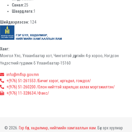
Санал:
25
Шаардлага:
1
Шийдвэрлэсэн:
124
Хаяг:
Монгол Улс, Улаанбаатар хот, Чингэлтэй дүүргийн 4-р хороо, Нэгдсэн
Үндэстний гудамж-5 Улаанбаатар-15160
info@mflsp.gov.mn
+(976) 51-261553 /Бичиг хэрэг, өргөдөл, гомдол/
+(976) 51-260200 /Олон нийттэй харилцах ахлах мэргэжилтэн/
+(976) 11-328634 /Факс/
© 2026.
Гэр бүл, хөдөлмөр, нийгмийн хамгааллын яам.
Бүх эрх хуулиар