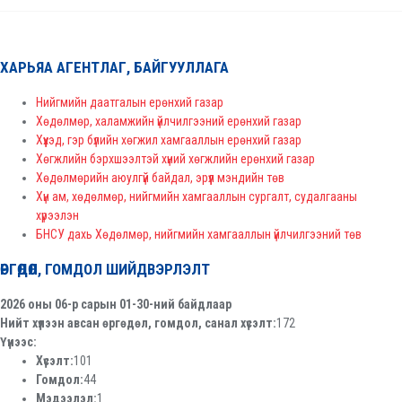
ХАРЬЯА АГЕНТЛАГ, БАЙГУУЛЛАГА
Нийгмийн даатгалын ерөнхий газар
Хөдөлмөр, халамжийн үйлчилгээний ерөнхий газар
Хүүхэд, гэр бүлийн хөгжил хамгааллын ерөнхий газар
Хөгжлийн бэрхшээлтэй хүний хөгжлийн ерөнхий газар
Хөдөлмөрийн аюулгүй байдал, эрүүл мэндийн төв
Хүн ам, хөдөлмөр, нийгмийн хамгааллын сургалт, судалгааны
хүрээлэн
БНСУ дахь Хөдөлмөр, нийгмийн хамгааллын үйлчилгээний төв
ӨРГӨДӨЛ, ГОМДОЛ ШИЙДВЭРЛЭЛТ
2026 оны 06-р сарын 01-30-ний байдлаар
Нийт хүлээн авсан өргөдөл, гомдол, санал хүсэлт:
172
Үүнээс:
Хүсэлт:
101
Гомдол:
44
Мэдээлэл:
1