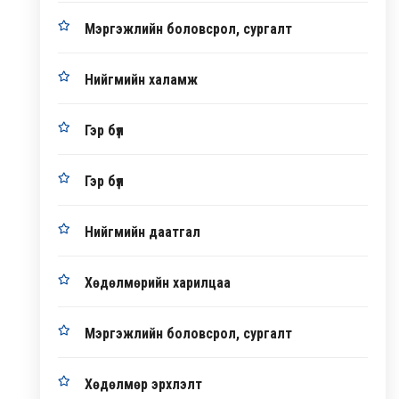
Мэргэжлийн боловсрол, сургалт
Нийгмийн халамж
Гэр бүл
Гэр бүл
Нийгмийн даатгал
Хөдөлмөрийн харилцаа
Мэргэжлийн боловсрол, сургалт
Хөдөлмөр эрхлэлт