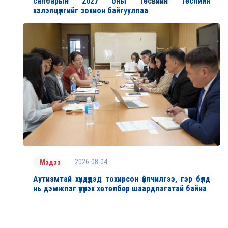
салбарын 2027 оны төсвийн төслийн
хэлэлцүүлгийг зохион байгууллаа
2026-08-04
Мэдээ
Аутизмтай хүүхдүүдэд тохирсон үйлчилгээ, гэр бүлд
нь дэмжлэг үзүүлэх хөтөлбөр шаардлагатай байна