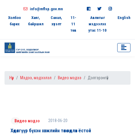
info@mflsp.gov.mn
Холбоо
Хаяг,
Санал,
11-
Авлигыг
English
барих
байршил
хүсэлт
11
мэдээлэх
төв
утас 11-10
Нүүр
Мэдээ, мэдээлэл
Видео мэдээ
Дэлгэрэнгүй
2018-06-20
Видео мэдээ
Хөдөлгүүр бүхэн хөгжлийн төлөө хөдлөх ёстой