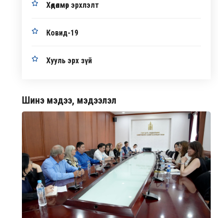
Хөдөлмөр эрхлэлт
Ковид-19
Хууль эрх зүй
Шинэ мэдээ, мэдээлэл