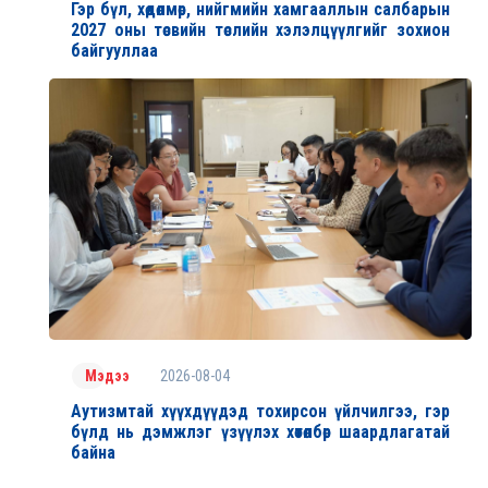
Гэр бүл, хөдөлмөр, нийгмийн хамгааллын салбарын
2027 оны төсвийн төслийн хэлэлцүүлгийг зохион
байгууллаа
2026-08-04
Мэдээ
Аутизмтай хүүхдүүдэд тохирсон үйлчилгээ, гэр
бүлд нь дэмжлэг үзүүлэх хөтөлбөр шаардлагатай
байна