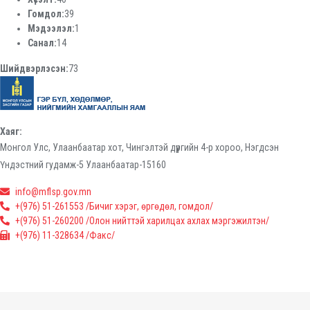
Гомдол:
39
Мэдээлэл:
1
Санал:
14
Шийдвэрлэсэн:
73
Хаяг:
Монгол Улс, Улаанбаатар хот, Чингэлтэй дүүргийн 4-р хороо, Нэгдсэн
Үндэстний гудамж-5 Улаанбаатар-15160
info@mflsp.gov.mn
+(976) 51-261553 /Бичиг хэрэг, өргөдөл, гомдол/
+(976) 51-260200 /Олон нийттэй харилцах ахлах мэргэжилтэн/
+(976) 11-328634 /Факс/