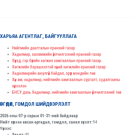
ХАРЬЯА АГЕНТЛАГ, БАЙГУУЛЛАГА
Нийгмийн даатгалын ерөнхий газар
Хөдөлмөр, халамжийн үйлчилгээний ерөнхий газар
Хүүхэд, гэр бүлийн хөгжил хамгааллын ерөнхий газар
Хөгжлийн бэрхшээлтэй хүний хөгжлийн ерөнхий газар
Хөдөлмөрийн аюулгүй байдал, эрүүл мэндийн төв
Хүн ам, хөдөлмөр, нийгмийн хамгааллын сургалт, судалгааны
хүрээлэн
БНСУ дахь Хөдөлмөр, нийгмийн хамгааллын үйлчилгээний төв
ӨРГӨДӨЛ, ГОМДОЛ ШИЙДВЭРЛЭЛТ
2026 оны 07-р сарын 01-31-ний байдлаар
Нийт хүлээн авсан өргөдөл, гомдол, санал хүсэлт:
94
Үүнээс:
Хүсэлт:
40