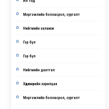
Ил тод
Мэргэжлийн боловсрол, сургалт
Нийгмийн халамж
Гэр бүл
Гэр бүл
Нийгмийн даатгал
Хөдөлмөрийн харилцаа
Мэргэжлийн боловсрол, сургалт