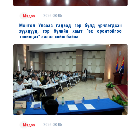
2026-08-05
Мэдээ
Монгол Улсаас гадаад гэр бүлд үрчлэгдсэн
хүүхдүүд, гэр бүлийн хамт “эх оронтойгоо
танилцах” аялал хийж байна
2026-08-05
Мэдээ