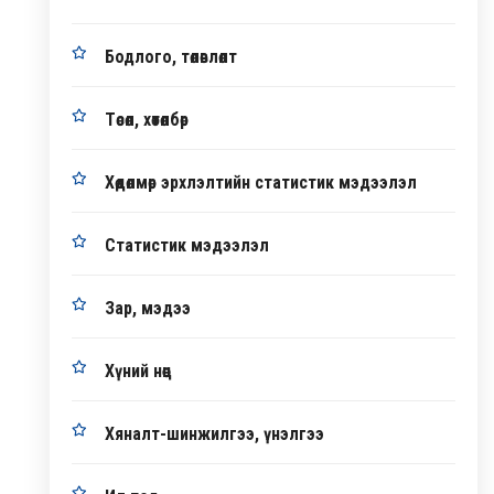
Бодлого, төлөвлөлт
Төсөл, хөтөлбөр
Хөдөлмөр эрхлэлтийн статистик мэдээлэл
Статистик мэдээлэл
Зар, мэдээ
Хүний нөөц
Хяналт-шинжилгээ, үнэлгээ