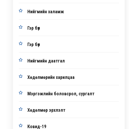
Нийгмийн халамж
Гэр бүл
Гэр бүл
Нийгмийн даатгал
Хөдөлмөрийн харилцаа
Мэргэжлийн боловсрол, сургалт
Хөдөлмөр эрхлэлт
Ковид-19