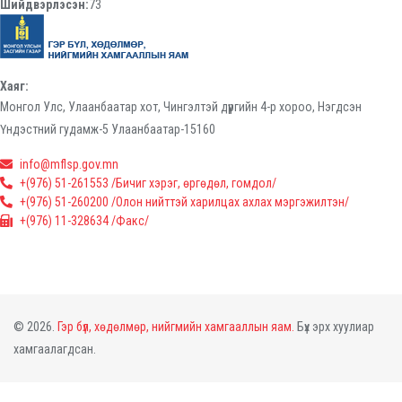
Шийдвэрлэсэн:
73
Хаяг:
Монгол Улс, Улаанбаатар хот, Чингэлтэй дүүргийн 4-р хороо, Нэгдсэн
Үндэстний гудамж-5 Улаанбаатар-15160
info@mflsp.gov.mn
+(976) 51-261553 /Бичиг хэрэг, өргөдөл, гомдол/
+(976) 51-260200 /Олон нийттэй харилцах ахлах мэргэжилтэн/
+(976) 11-328634 /Факс/
© 2026.
Гэр бүл, хөдөлмөр, нийгмийн хамгааллын яам.
Бүх эрх хуулиар
хамгаалагдсан.