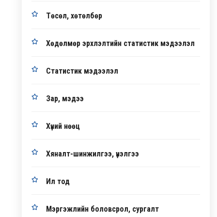
Төсөл, хөтөлбөр
Хөдөлмөр эрхлэлтийн статистик мэдээлэл
Статистик мэдээлэл
Зар, мэдээ
Хүний нөөц
Хяналт-шинжилгээ, үнэлгээ
Ил тод
Мэргэжлийн боловсрол, сургалт