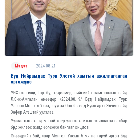
2024-08-21
Мэдээ
Бүгд Найрамдах Турк Улстай хамтын ажиллагаагаа
өргөжүүлнэ
УИХ-ын гишүүн, Гэр бүл, хөдөлмөр, нийгмийн хамгааллын сайд
Л.Энх-Амгалан өнөөдөр /2024.08.19/ Бүгд Найрамдах Турк
Улсаас Монгол Улсад суугаа Онц бөгөөд Бүрэн эрхт Элчин сайд
Зафер Атештай уулзлаа.
Уулзалтын эхэнд манай хоёр улсын хамтын ажиллагаа салбар
бүрд жилээс жилд өргөжиж байгааг онцлов.
Өнөөдрийн байдлаар Монгол Улсын 5 мянга гаруй иргэн Бүгд