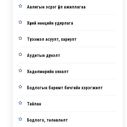
Авлигын эсрэг үйл ажиллагаа
Хүний нөөцийн удирлага
Түгээмэл асуулт, хариулт
Аудитын дүгнэлт
Хөдөлмөрийн хяналт
Бодлогын баримт бичгийн хэрэгжилт
Тайлан
Бодлого, төлөвлөлт