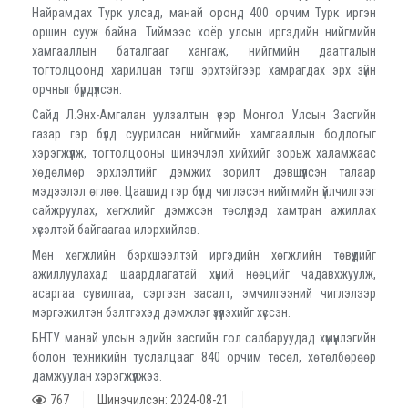
Найрамдах Турк улсад, манай оронд 400 орчим Турк иргэн
оршин сууж байна. Тиймээс хоёр улсын иргэдийн нийгмийн
хамгааллын баталгааг хангаж, нийгмийн даатгалын
тогтолцоонд харилцан тэгш эрхтэйгээр хамрагдах эрх зүйн
орчныг бүрдүүлсэн.
Сайд Л.Энх-Амгалан уулзалтын үеэр Монгол Улсын Засгийн
газар гэр бүлд суурилсан нийгмийн хамгааллын бодлогыг
хэрэгжүүлж, тогтолцооны шинэчлэл хийхийг зорьж халамжаас
хөдөлмөр эрхлэлтийг дэмжих зорилт дэвшүүлсэн талаар
мэдээлэл өглөө. Цаашид гэр бүлд чиглэсэн нийгмийн үйлчилгээг
сайжруулах, хөгжлийг дэмжсэн төслүүдэд хамтран ажиллах
хүсэлтэй байгаагаа илэрхийлэв.
Мөн хөгжлийн бэрхшээлтэй иргэдийн хөгжлийн төвүүдийг
ажиллуулахад шаардлагатай хүний нөөцийг чадавхжуулж,
асаргаа сувилгаа, сэргээн засалт, эмчилгээний чиглэлээр
мэргэжилтэн бэлтгэхэд дэмжлэг үзүүлэхийг хүссэн.
БНТУ манай улсын эдийн засгийн гол салбаруудад хүмүүнлэгийн
болон техникийн туслалцааг 840 орчим төсөл, хөтөлбөрөөр
дамжуулан хэрэгжүүлжээ.
767
Шинэчилсэн: 2024-08-21