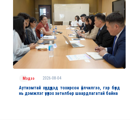
2026-08-04
Мэдээ
Аутизмтай хүүхдүүдэд тохирсон үйлчилгээ, гэр бүлд
нь дэмжлэг үзүүлэх хөтөлбөр шаардлагатай байна