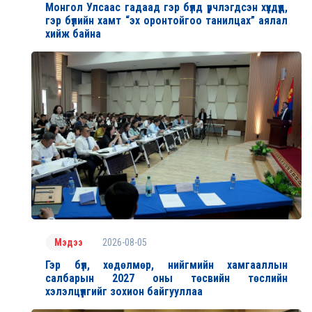
Монгол Улсаас гадаад гэр бүлд үрчлэгдсэн хүүхдүүд,
гэр бүлийн хамт “эх оронтойгоо танилцах” аялал
хийж байна
2026-08-05
Мэдээ
Гэр бүл, хөдөлмөр, нийгмийн хамгааллын
салбарын 2027 оны төсвийн төслийн
хэлэлцүүлгийг зохион байгууллаа