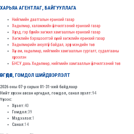
ХАРЬЯА АГЕНТЛАГ, БАЙГУУЛЛАГА
Нийгмийн даатгалын ерөнхий газар
Хөдөлмөр, халамжийн үйлчилгээний ерөнхий газар
Хүүхэд, гэр бүлийн хөгжил хамгааллын ерөнхий газар
Хөгжлийн бэрхшээлтэй хүний хөгжлийн ерөнхий газар
Хөдөлмөрийн аюулгүй байдал, эрүүл мэндийн төв
Хүн ам, хөдөлмөр, нийгмийн хамгааллын сургалт, судалгааны
хүрээлэн
БНСУ дахь Хөдөлмөр, нийгмийн хамгааллын үйлчилгээний төв
ӨРГӨДӨЛ, ГОМДОЛ ШИЙДВЭРЛЭЛТ
2026 оны 07-р сарын 01-31-ний байдлаар
Нийт хүлээн авсан өргөдөл, гомдол, санал хүсэлт:
94
Үүнээс:
Хүсэлт:
40
Гомдол:
39
Мэдээлэл:
1
Санал:
14