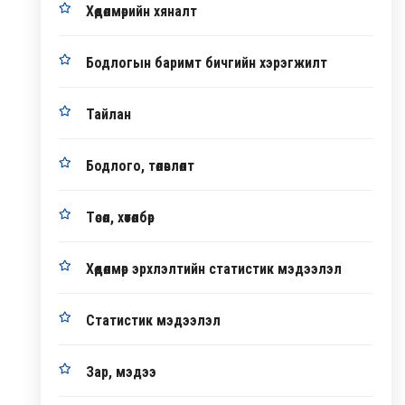
Хөдөлмөрийн хяналт
Бодлогын баримт бичгийн хэрэгжилт
Тайлан
Бодлого, төлөвлөлт
Төсөл, хөтөлбөр
Хөдөлмөр эрхлэлтийн статистик мэдээлэл
Статистик мэдээлэл
Зар, мэдээ