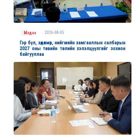
2026-08-05
Мэдээ
Гэр бүл, хөдөлмөр, нийгмийн хамгааллын салбарын
2027 оны төсвийн төслийн хэлэлцүүлгийг зохион
байгууллаа