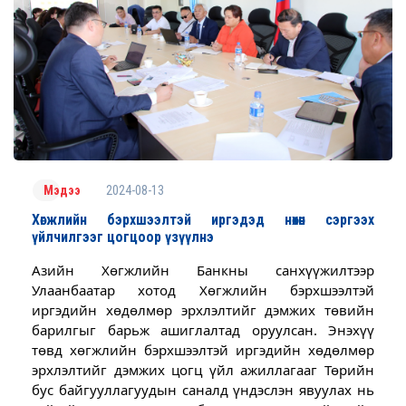
2024-08-13
Мэдээ
Хөгжлийн бэрхшээлтэй иргэдэд нөхөн сэргээх
үйлчилгээг цогцоор үзүүлнэ
Азийн Хөгжлийн Банкны санхүүжилтээр
Улаанбаатар хотод Хөгжлийн бэрхшээлтэй
иргэдийн хөдөлмөр эрхлэлтийг дэмжих төвийн
барилгыг барьж ашиглалтад оруулсан. Энэхүү
төвд хөгжлийн бэрхшээлтэй иргэдийн хөдөлмөр
эрхлэлтийг дэмжих цогц үйл ажиллагааг Төрийн
бус байгууллагуудын саналд үндэслэн явуулах нь