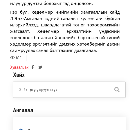
илүү үр дүнтэй болохыг тэд онцолсон.
Гэр бүл, хөдөлмөр нийгмийн хамгааллын сайд
Л.Энх-Амгалан тэдний саналыг хүлээн авч буйгаа
илэрхийлээд, шаардлагатай тоног төхөөрөмжийн
жагсаалт, Хөдөлмөр эрхлэлтийн үндэсний
зөвлөлөөс баталсан Хөгжлийн бэрхшээлтэй хүний
хөдөлмөр эрхлэлтийг дэмжих хөтөлбөрийг дахин
сайжруулах санал бэлтгэхийг даалгалаа.
611
Хуваалцах:
Хайх
Ангилал