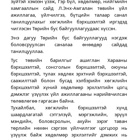
зүйтэй хэмээн үзэж, Гэр бүл, хөдөлмөр, нийгмийн
хамгааллын сайд Л.Энх-Амгалан төвийн үйл
ажиллагаа, үйлчилгээ,
бүтцийн талаар санал
танилцуулахыг хөгжлийн бэрхшээлтэй иргэдэд
чиглэсэн Төрийн бус байгууллагуудаас хүссэн.
Энэ дагуу Төрийн бус байгууллагууд нэгдэж
боловсруулсан саналаа өнөөдөр сайдад
танилцууллаа.
Тус төвийн барилгыг ашиглан Харааны
бэрхшээлтэй, сонсголын бэрхшээлтэй, оюуны
бэрхшээлтэй, тулах хөдлөх эрхтний бэрхшээлтэй,
саажилттай болон бусад хэлбэрийн хөгжлийн
бэрхшээлтэй хүний хөдөлмөр эрхлэлтийн цогц
дэмжлэг үзүүлэх үйл ажиллагааны нарийвчилсан
төлөвлөгөө гаргасан байна.
Тухайлбал, хөгжлийн бэрхшээлтэй хүнд
шаардлагатай сэтгэлзүй, мэргэжлийн, эрүүл
мэндийн, боловсролын, ахуйн зэрэг таван
төрлийн нөхөн сэргээх үйлчилгээг цогцоор нь
үзүүлж байж хөдөлмөр эрхлэлтийг дэмжих нь