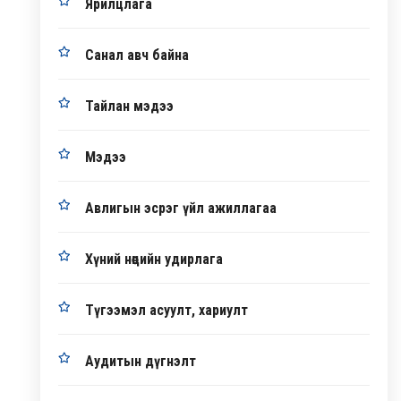
Ярилцлага
Санал авч байна
Тайлан мэдээ
Мэдээ
Авлигын эсрэг үйл ажиллагаа
Хүний нөөцийн удирлага
Түгээмэл асуулт, хариулт
Аудитын дүгнэлт