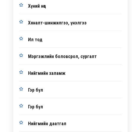
Хүний нөөц
Хяналт-шинжилгээ, үнэлгээ
Ил тод
Мэргэжлийн боловсрол, сургалт
Нийгмийн халамж
Гэр бүл
Гэр бүл
Нийгмийн даатгал