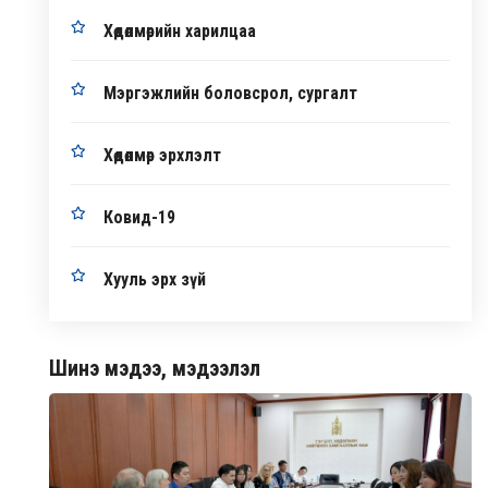
Хөдөлмөрийн харилцаа
Мэргэжлийн боловсрол, сургалт
Хөдөлмөр эрхлэлт
Ковид-19
Хууль эрх зүй
Шинэ мэдээ, мэдээлэл