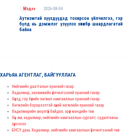
2026-08-04
Мэдээ
Аутизмтай хүүхдүүдэд тохирсон үйлчилгээ, гэр
бүлд нь дэмжлэг үзүүлэх хөтөлбөр шаардлагатай
байна
ХАРЬЯА АГЕНТЛАГ, БАЙГУУЛЛАГА
Нийгмийн даатгалын ерөнхий газар
Хөдөлмөр, халамжийн үйлчилгээний ерөнхий газар
Хүүхэд, гэр бүлийн хөгжил хамгааллын ерөнхий газар
Хөгжлийн бэрхшээлтэй хүний хөгжлийн ерөнхий газар
Хөдөлмөрийн аюулгүй байдал, эрүүл мэндийн төв
Хүн ам, хөдөлмөр, нийгмийн хамгааллын сургалт, судалгааны
хүрээлэн
БНСУ дахь Хөдөлмөр, нийгмийн хамгааллын үйлчилгээний төв