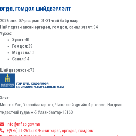
ӨРГӨДӨЛ, ГОМДОЛ ШИЙДВЭРЛЭЛТ
2026 оны 07-р сарын 01-31-ний байдлаар
Нийт хүлээн авсан өргөдөл, гомдол, санал хүсэлт:
94
Үүнээс:
Хүсэлт:
40
Гомдол:
39
Мэдээлэл:
1
Санал:
14
Шийдвэрлэсэн:
73
Хаяг:
Монгол Улс, Улаанбаатар хот, Чингэлтэй дүүргийн 4-р хороо, Нэгдсэн
Үндэстний гудамж-5 Улаанбаатар-15160
info@mflsp.gov.mn
+(976) 51-261553 /Бичиг хэрэг, өргөдөл, гомдол/