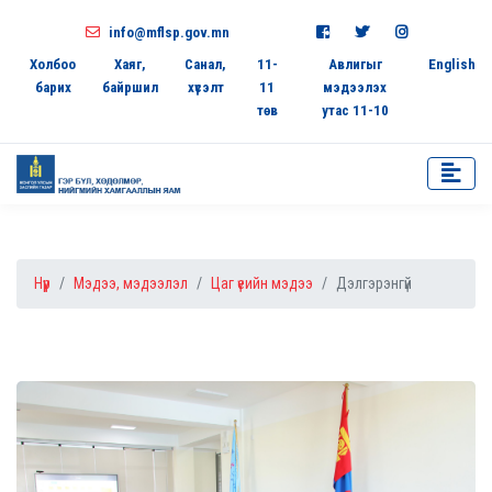
info@mflsp.gov.mn
Холбоо
Хаяг,
Санал,
11-
Авлигыг
English
барих
байршил
хүсэлт
11
мэдээлэх
төв
утас 11-10
Нүүр
Мэдээ, мэдээлэл
Цаг үеийн мэдээ
Дэлгэрэнгүй