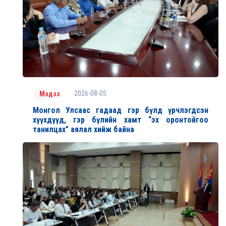
2026-08-05
Мэдээ
Монгол Улсаас гадаад гэр бүлд үрчлэгдсэн
хүүхдүүд, гэр бүлийн хамт “эх оронтойгоо
танилцах” аялал хийж байна