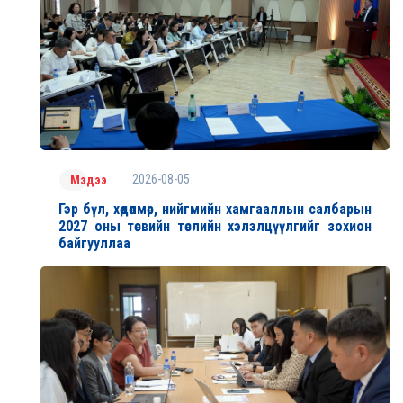
2026-08-05
Мэдээ
Гэр бүл, хөдөлмөр, нийгмийн хамгааллын салбарын
2027 оны төсвийн төслийн хэлэлцүүлгийг зохион
байгууллаа