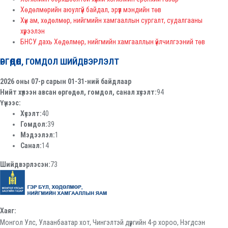
Хөдөлмөрийн аюулгүй байдал, эрүүл мэндийн төв
Хүн ам, хөдөлмөр, нийгмийн хамгааллын сургалт, судалгааны
хүрээлэн
БНСУ дахь Хөдөлмөр, нийгмийн хамгааллын үйлчилгээний төв
ӨРГӨДӨЛ, ГОМДОЛ ШИЙДВЭРЛЭЛТ
2026 оны 07-р сарын 01-31-ний байдлаар
Нийт хүлээн авсан өргөдөл, гомдол, санал хүсэлт:
94
Үүнээс:
Хүсэлт:
40
Гомдол:
39
Мэдээлэл:
1
Санал:
14
Шийдвэрлэсэн:
73
Хаяг:
Монгол Улс, Улаанбаатар хот, Чингэлтэй дүүргийн 4-р хороо, Нэгдсэн