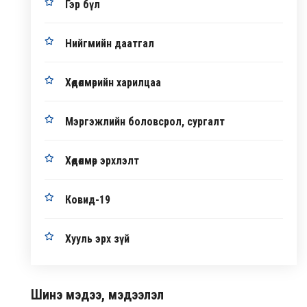
Гэр бүл
Нийгмийн даатгал
Хөдөлмөрийн харилцаа
Мэргэжлийн боловсрол, сургалт
Хөдөлмөр эрхлэлт
Ковид-19
Хууль эрх зүй
Шинэ мэдээ, мэдээлэл