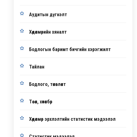
Аудитын дүгнэлт
Хөдөлмөрийн хяналт
Бодлогын баримт бичгийн хэрэгжилт
Тайлан
Бодлого, төлөвлөлт
Төсөл, хөтөлбөр
Хөдөлмөр эрхлэлтийн статистик мэдээлэл
Статистик мэдээлэл