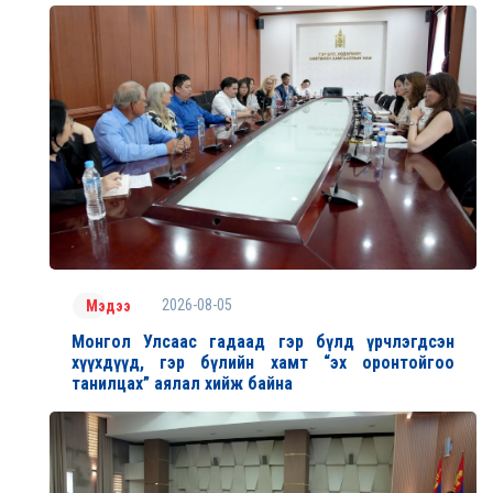
2026-08-05
Мэдээ
Монгол Улсаас гадаад гэр бүлд үрчлэгдсэн
хүүхдүүд, гэр бүлийн хамт “эх оронтойгоо
танилцах” аялал хийж байна