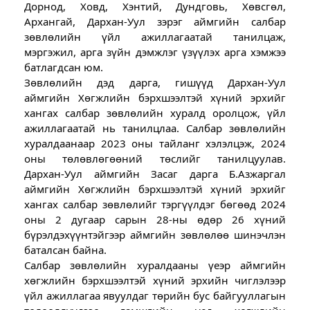
Дорнод, Ховд, Хэнтий, Дундговь, Хөвсгөл,
Архангай, Дархан-Уул зэрэг аймгийн салбар
зөвлөлийн үйл ажиллагаатай танилцаж,
мэргэжил, арга зүйн дэмжлэг үзүүлэх арга хэмжээ
батлагдсан
юм.
Зөвлөлийн дэд дарга, гишүүд Дархан-Уул
аймгийн Хөгжлийн бэрхшээлтэй хүний эрхийг
хангах салбар зөвлөлийн хуралд оролцож, үйл
ажиллагаатай нь танилцлаа. Салбар зөвлөлийн
хуралдаанаар 2023 оны тайланг хэлэлцэж, 2024
оны төлөвлөгөөний төслийг танилцуулав.
Дархан-Уул аймгийн Засаг дарга Б.Азжаргал
аймгийн Хөгжлийн бэрхшээлтэй хүний эрхийг
хангах салбар зөвлөлийг тэргүүлдэг бөгөөд 2024
оны 2 дугаар сарын 28-ны өдөр 26 хүний
бүрэлдэхүүнтэйгээр аймгийн зөвлөлөө шинэчлэн
баталсан байна.
Салбар зөвлөлийн хуралдааны үеэр аймгийн
хөгжлийн бэрхшээлтэй хүний эрхийн чиглэлээр
үйл ажиллагаа явуулдаг төрийн бус байгууллагын