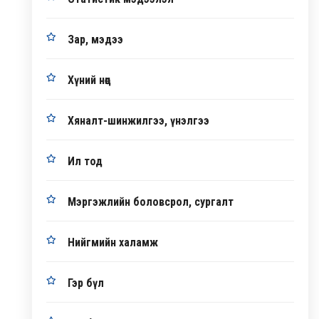
Зар, мэдээ
Хүний нөөц
Хяналт-шинжилгээ, үнэлгээ
Ил тод
Мэргэжлийн боловсрол, сургалт
Нийгмийн халамж
Гэр бүл