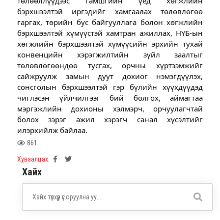
төлөөллүүдээс гамшгийн үед хөгжлийн
бэрхшээлтэй иргэдийг хамгаалах төлөвлөгөө
гаргах, төрийн бус байгууллага болон хөгжлийн
бэрхшээлтэй хүмүүстэй хамтран ажиллах, НҮБ-ын
хөгжлийн бэрхшээлтэй хүмүүсийн эрхийн тухай
конвенцийн хэрэгжилтийн зүйл заалтыг
төлөвлөгөөндөө тусгах, орчны хүртээмжийг
сайжруулж замын дуут дохиог нэмэгдүүлэх,
сонсголын бэрхшээлтэй гэр бүлийн хүүхдүүдэд
чиглэсэн үйлчилгээг бий болгох, аймагтаа
мэргэжлийн дохионы хэлмэрч, орчуулагчтай
болох зэрэг ажил хэрэгч санал хүсэлтийг
илэрхийлж байлаа.
861
Хуваалцах:
Хайх