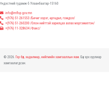
Үндэстний гудамж-5 Улаанбаатар-15160
info@mflsp.gov.mn
+(976) 51-261553 /Бичиг хэрэг, өргөдөл, гомдол/
+(976) 51-260200 /Олон нийттэй харилцах ахлах мэргэжилтэн/
+(976) 11-328634 /Факс/
© 2026.
Гэр бүл, хөдөлмөр, нийгмийн хамгааллын яам.
Бүх эрх хуулиар
хамгаалагдсан.