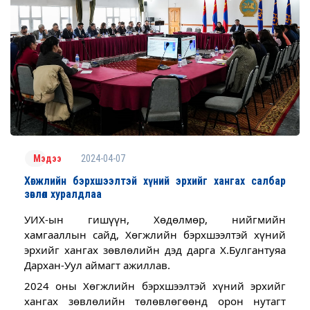
2024-04-07
Мэдээ
Хөгжлийн бэрхшээлтэй хүний эрхийг хангах салбар
зөвлөл хуралдлаа
УИХ-ын гишүүн, Хөдөлмөр, нийгмийн
хамгааллын сайд, Хөгжлийн бэрхшээлтэй хүний
эрхийг хангах зөвлөлийн дэд дарга Х.Булгантуяа
Дархан-Уул аймагт ажиллав.
2024 оны Хөгжлийн бэрхшээлтэй хүний эрхийг
хангах зөвлөлийн төлөвлөгөөнд орон нутагт