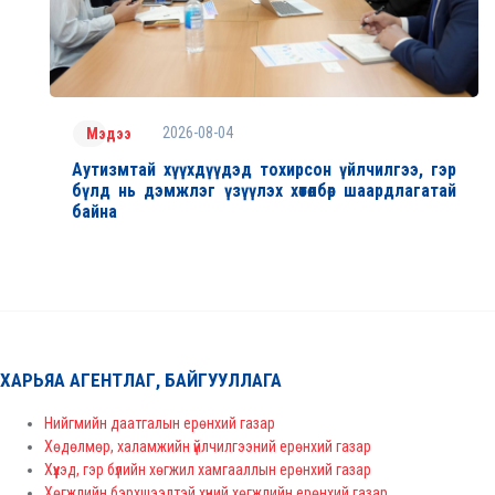
2026-08-04
Мэдээ
Аутизмтай хүүхдүүдэд тохирсон үйлчилгээ, гэр
бүлд нь дэмжлэг үзүүлэх хөтөлбөр шаардлагатай
байна
ХАРЬЯА АГЕНТЛАГ, БАЙГУУЛЛАГА
Нийгмийн даатгалын ерөнхий газар
Хөдөлмөр, халамжийн үйлчилгээний ерөнхий газар
Хүүхэд, гэр бүлийн хөгжил хамгааллын ерөнхий газар
Хөгжлийн бэрхшээлтэй хүний хөгжлийн ерөнхий газар