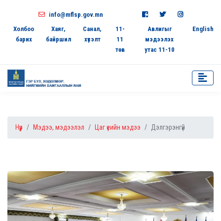
info@mflsp.gov.mn
Холбоо
Хаяг,
Санал,
11-
Авлигыг
English
барих
байршил
хүсэлт
11
мэдээлэх
төв
утас 11-10
Нүүр
Мэдээ, мэдээлэл
Цаг үеийн мэдээ
Дэлгэрэнгүй