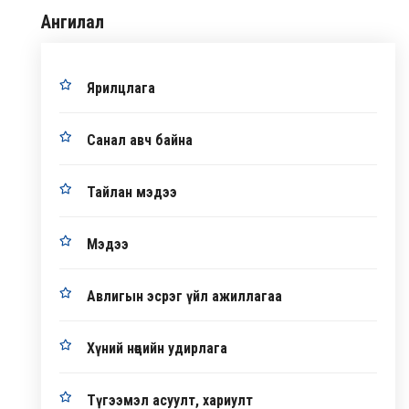
Ангилал
Ярилцлага
Санал авч байна
Тайлан мэдээ
Мэдээ
Авлигын эсрэг үйл ажиллагаа
Хүний нөөцийн удирлага
Түгээмэл асуулт, хариулт