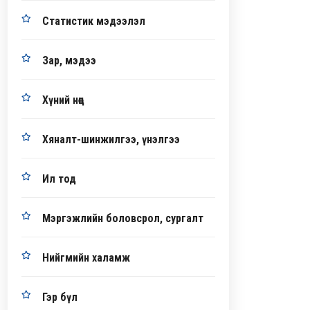
Статистик мэдээлэл
Зар, мэдээ
Хүний нөөц
Хяналт-шинжилгээ, үнэлгээ
Ил тод
Мэргэжлийн боловсрол, сургалт
Нийгмийн халамж
Гэр бүл