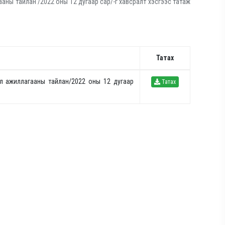
аны тайлан /2022 оны 12 дугаар сар/-г хавсралт хэсгээс татаж
Татах
л ажиллагааны тайлан/2022 оны 12 дугаар
Татах