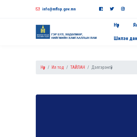
info@mflsp.gov.mn
Нүүр
Я
Шилэн да
Нүүр
Ил тод
ТАЙЛАН
Дэлгэрэнгүй