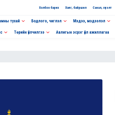
Холбоо барих
Хаяг, байршил
Санал, хүсэлт
амны тухай
Бодлого, чиглэл
Мэдээ, мэдээлэл
нс
Төрийн үйлчилгээ
Авлигын эсрэг үйл ажиллагаа