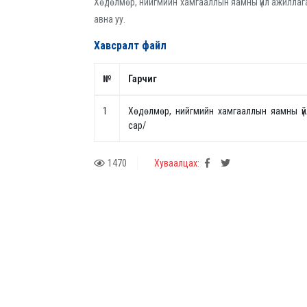
Хөдөлмөр, нийгмийн хамгааллын яамны үйл ажиллага
авна уу.
Хавсралт файл
№
Гарчиг
1
Хөдөлмөр, нийгмийн хамгааллын яамны үй
сар/
1470
Хуваалцах: