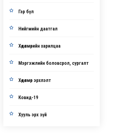
Гэр бүл
Нийгмийн даатгал
Хөдөлмөрийн харилцаа
Мэргэжлийн боловсрол, сургалт
Хөдөлмөр эрхлэлт
Ковид-19
Хууль эрх зүй