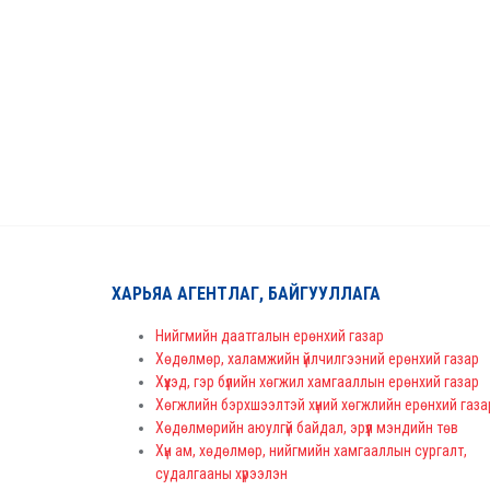
ХАРЬЯА АГЕНТЛАГ, БАЙГУУЛЛАГА
Нийгмийн даатгалын ерөнхий газар
Хөдөлмөр, халамжийн үйлчилгээний ерөнхий газар
Хүүхэд, гэр бүлийн хөгжил хамгааллын ерөнхий газар
Хөгжлийн бэрхшээлтэй хүний хөгжлийн ерөнхий газа
Хөдөлмөрийн аюулгүй байдал, эрүүл мэндийн төв
Хүн ам, хөдөлмөр, нийгмийн хамгааллын сургалт,
судалгааны хүрээлэн