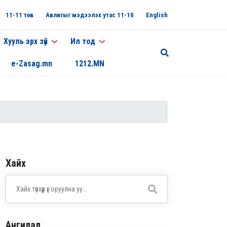
11-11 төв
Авлигыг мэдээлэх утас 11-10
English
Хууль эрх зүй
Ил тод
e-Zasag.mn
1212.MN
Хайх
Ангилал