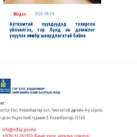
2026-08-04
Мэдээ
Аутизмтай хүүхдүүдэд тохирсон
үйлчилгээ, гэр бүлд нь дэмжлэг
үзүүлэх хөтөлбөр шаардлагатай байна
яг:
нгол Улс, Улаанбаатар хот, Чингэлтэй дүүргийн 4-р хороо,
гдсэн Үндэстний гудамж-5 Улаанбаатар-15160
info@mflsp.gov.mn
+(976) 51-261553 /Бичиг хэрэг, өргөдөл, гомдол/