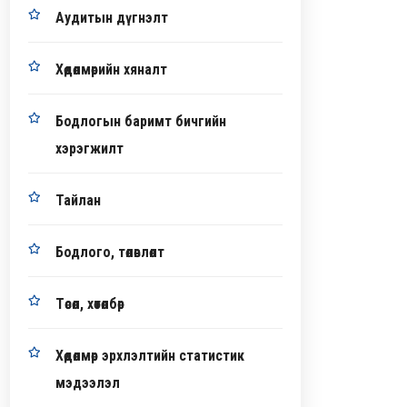
Аудитын дүгнэлт
Хөдөлмөрийн хяналт
Бодлогын баримт бичгийн
хэрэгжилт
Тайлан
Бодлого, төлөвлөлт
Төсөл, хөтөлбөр
Хөдөлмөр эрхлэлтийн статистик
мэдээлэл