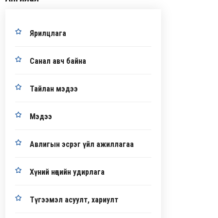
Ярилцлага
Санал авч байна
Тайлан мэдээ
Мэдээ
Авлигын эсрэг үйл ажиллагаа
Хүний нөөцийн удирлага
Түгээмэл асуулт, хариулт