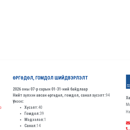
ӨРГӨДӨЛ, ГОМДОЛ ШИЙДВЭРЛЭЛТ
2026 оны 07-р сарын 01-31-ний байдлаар
Нийт хүлээн авсан өргөдөл, гомдол, санал хүсэлт:
94
Ха
Үүнээс:
Мо
р
Хүсэлт:
40
Нэ
Гомдол:
39
Мэдээлэл:
1
Санал:
14