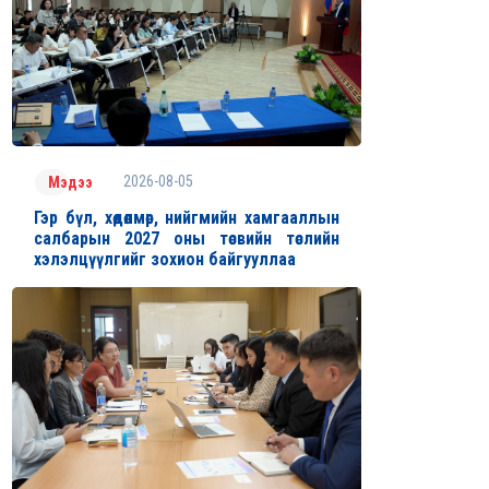
2026-08-05
Мэдээ
Гэр бүл, хөдөлмөр, нийгмийн хамгааллын
салбарын 2027 оны төсвийн төслийн
хэлэлцүүлгийг зохион байгууллаа