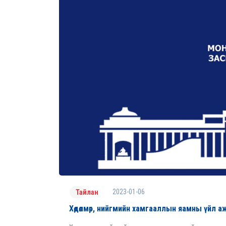
2023-01-06
Тайлан
Хөдөлмөр, нийгмийн хамгааллын яамны үйл а