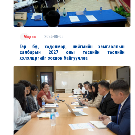
2026-08-05
Мэдээ
Гэр бүл, хөдөлмөр, нийгмийн хамгааллын
салбарын 2027 оны төсвийн төслийн
хэлэлцүүлгийг зохион байгууллаа