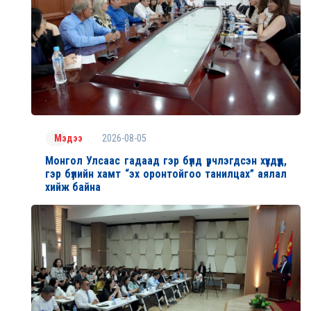
2026-08-05
Мэдээ
Монгол Улсаас гадаад гэр бүлд үрчлэгдсэн хүүхдүүд,
гэр бүлийн хамт “эх оронтойгоо танилцах” аялал
хийж байна