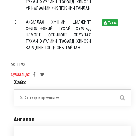
ТУХАЙ ХУУЛИЙН ТӨСӨЛД ХИЙСЭН
ҮР НӨЛӨӨНИЙ ҮНЭЛГЭЭНИЙ ТАЙЛАН
6
АЖИЛЛАХ ХҮЧНИЙ ШИЛЖИЛТ
Татах
ХӨДӨЛГӨӨНИЙ ТУХАЙ ХУУЛЬД
НЭМЭЛТ, ӨӨРЧЛӨЛТ ОРУУЛАХ
ТУХАЙ ХУУЛИЙН ТӨСӨЛД ХИЙСЭН
ЗАРДЛЫН ТООЦООНЫ ТАЙЛАН
1192
Хуваалцах:
Хайх
Ангилал