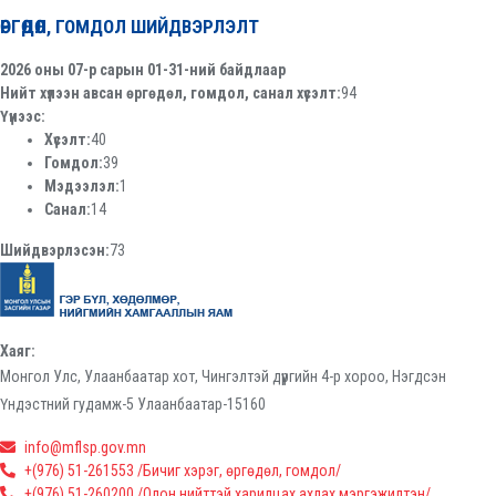
ӨРГӨДӨЛ, ГОМДОЛ ШИЙДВЭРЛЭЛТ
2026 оны 07-р сарын 01-31-ний байдлаар
Нийт хүлээн авсан өргөдөл, гомдол, санал хүсэлт:
94
Үүнээс:
Хүсэлт:
40
Гомдол:
39
Мэдээлэл:
1
Санал:
14
Шийдвэрлэсэн:
73
Хаяг:
Монгол Улс, Улаанбаатар хот, Чингэлтэй дүүргийн 4-р хороо, Нэгдсэн
Үндэстний гудамж-5 Улаанбаатар-15160
info@mflsp.gov.mn
+(976) 51-261553 /Бичиг хэрэг, өргөдөл, гомдол/
+(976) 51-260200 /Олон нийттэй харилцах ахлах мэргэжилтэн/