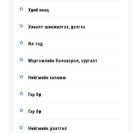
Хүний нөөц
Хяналт-шинжилгээ, үнэлгээ
Ил тод
Мэргэжлийн боловсрол, сургалт
Нийгмийн халамж
Гэр бүл
Гэр бүл
Нийгмийн даатгал