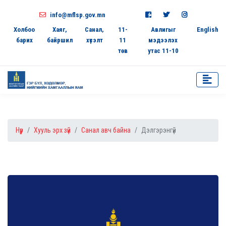
info@mflsp.gov.mn
Холбоо
Хаяг,
Санал,
11-
Авлигыг
English
барих
байршил
хүсэлт
11
мэдээлэх
төв
утас 11-10
Нүүр
Хууль эрх зүй
Санал авч байна
Дэлгэрэнгүй