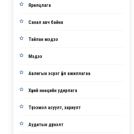
Ярилцлага
Санал авч байна
Тайлан мэдээ
Мэдээ
Авлигын эсрэг үйл ажиллагаа
Хүний нөөцийн удирлага
Түгээмэл асуулт, хариулт
Аудитын дүгнэлт