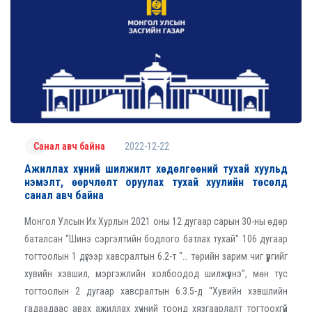
2022-12-22
Санал авч байна
Ажиллах хүчний шилжилт хөдөлгөөний тухай хуульд
нэмэлт, өөрчлөлт оруулах тухай хуулийн төсөлд
санал авч байна
Монгол Улсын Их Хурлын 2021 оны 12 дугаар сарын 30-ны өдөр
баталсан “Шинэ сэргэлтийн бодлого батлах тухай” 106 дугаар
тогтоолын 1 дүгээр хавсралтын 6.2-т “… төрийн зарим чиг үүргийг
хувийн хэвшил, мэргэжлийн холбоодод шилжүүлнэ”, мөн тус
тогтоолын 2 дугаар хавсралтын 6.3.5-д “Хувийн хэвшлийн
гадаадаас авах ажиллах хүчний тоонд хязгаарлалт тогтоохгүй