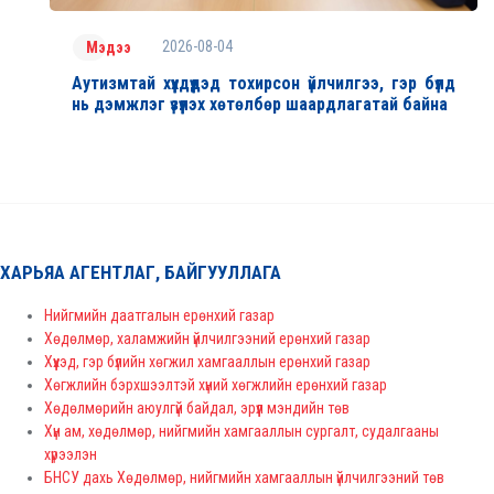
2026-08-04
Мэдээ
Аутизмтай хүүхдүүдэд тохирсон үйлчилгээ, гэр бүлд
нь дэмжлэг үзүүлэх хөтөлбөр шаардлагатай байна
ХАРЬЯА АГЕНТЛАГ, БАЙГУУЛЛАГА
Нийгмийн даатгалын ерөнхий газар
Хөдөлмөр, халамжийн үйлчилгээний ерөнхий газар
Хүүхэд, гэр бүлийн хөгжил хамгааллын ерөнхий газар
Хөгжлийн бэрхшээлтэй хүний хөгжлийн ерөнхий газар
Хөдөлмөрийн аюулгүй байдал, эрүүл мэндийн төв
Хүн ам, хөдөлмөр, нийгмийн хамгааллын сургалт, судалгааны
хүрээлэн
БНСУ дахь Хөдөлмөр, нийгмийн хамгааллын үйлчилгээний төв