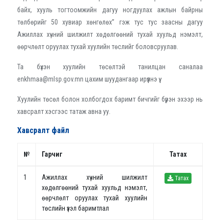
байх, хууль тогтоомжийн дагуу ногдуулах ажлын байрны
төлбөрийг 50 хувиар хөнгөлөх” гэж тус тус заасны дагуу
Ажиллах хүчний шилжилт хөдөлгөөний тухай хуульд нэмэлт,
өөрчлөлт оруулах тухай хуулийн төслийг боловсруулав.
Та бүхэн хуулийн төсөлтэй танилцан саналаа
enkhmaa@mlsp.gov.mn цахим шуудангаар ирүүлнэ үү.
Хуулийн төсөл болон холбогдох баримт бичгийг бүрэн эхээр нь
хавсралт хэсгээс татаж авна уу.
Хавсралт файл
№
Гарчиг
Татах
1
Ажиллах хүчний шилжилт
Татах
хөдөлгөөний тухай хуульд нэмэлт,
өөрчлөлт оруулах тухай хуулийн
төслийн үзэл баримтлал