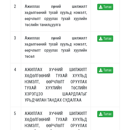
2
Ажиллах хүчний шилжилт
Татах
хөдөлгөөний тухай хуульд нэмэлт,
өөрчлөлт оруулах тухай хуулийн
төслийн танилцуулга
3
Ажиллах хүчний шилжилт
Татах
хөдөлгөөний тухай хуульд нэмэлт,
өөрчлөлт оруулах тухай хуулийн
төсөл
4
АЖИЛЛАХ ХҮЧНИЙ ШИЛЖИЛТ
Татах
ХӨДӨЛГӨӨНИЙ ТУХАЙ ХУУЛЬД
НЭМЭЛТ, ӨӨРЧЛӨЛТ ОРУУЛАХ
ТУХАЙ ХУУЛИЙН ТӨСЛИЙН
ХЭРЭГЦЭЭ ШААРДЛАГЫГ
УРЬДЧИЛАН ТАНДАХ СУДАЛГАА
5
АЖИЛЛАХ ХҮЧНИЙ ШИЛЖИЛТ
Татах
ХӨДӨЛГӨӨНИЙ ТУХАЙ ХУУЛЬД
НЭМЭЛТ, ӨӨРЧЛӨЛТ ОРУУЛАХ