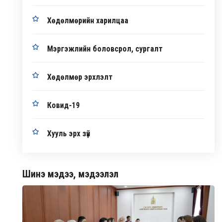
Хөдөлмөрийн харилцаа
Мэргэжлийн боловсрол, сургалт
Хөдөлмөр эрхлэлт
Ковид-19
Хууль эрх зүй
Шинэ мэдээ, мэдээлэл