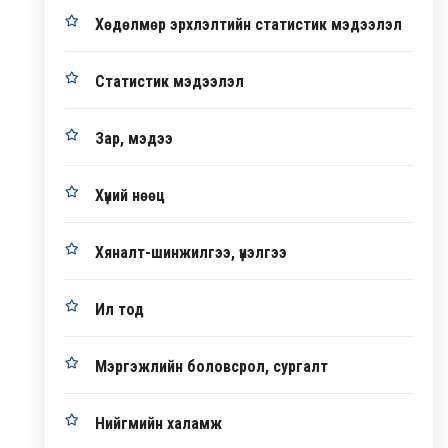
Хөдөлмөр эрхлэлтийн статистик мэдээлэл
Статистик мэдээлэл
Зар, мэдээ
Хүний нөөц
Хяналт-шинжилгээ, үнэлгээ
Ил тод
Мэргэжлийн боловсрол, сургалт
Нийгмийн халамж