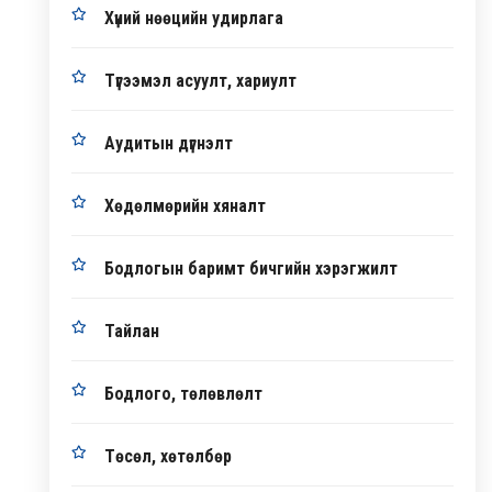
Хүний нөөцийн удирлага
Түгээмэл асуулт, хариулт
Аудитын дүгнэлт
Хөдөлмөрийн хяналт
Бодлогын баримт бичгийн хэрэгжилт
Тайлан
Бодлого, төлөвлөлт
Төсөл, хөтөлбөр