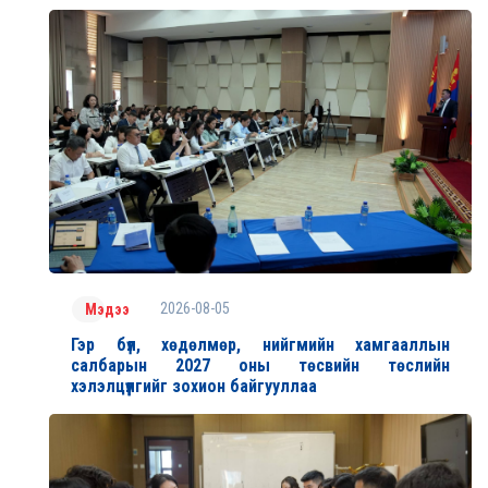
2026-08-05
Мэдээ
Гэр бүл, хөдөлмөр, нийгмийн хамгааллын
салбарын 2027 оны төсвийн төслийн
хэлэлцүүлгийг зохион байгууллаа