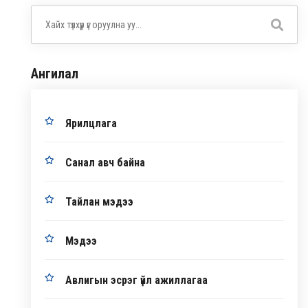
Ангилал
Ярилцлага
Санал авч байна
Тайлан мэдээ
Мэдээ
Авлигын эсрэг үйл ажиллагаа