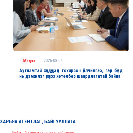
2026-08-04
Мэдээ
Аутизмтай хүүхдүүдэд тохирсон үйлчилгээ, гэр бүлд
нь дэмжлэг үзүүлэх хөтөлбөр шаардлагатай байна
ХАРЬЯА АГЕНТЛАГ, БАЙГУУЛЛАГА
Нийгмийн даатгалын ерөнхий газар