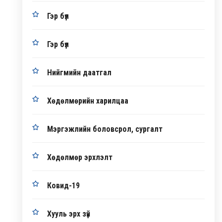
Гэр бүл
Гэр бүл
Нийгмийн даатгал
Хөдөлмөрийн харилцаа
Мэргэжлийн боловсрол, сургалт
Хөдөлмөр эрхлэлт
Ковид-19
Хууль эрх зүй