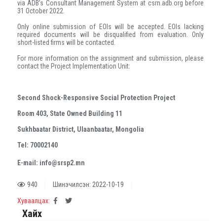
via ADB’s Consultant Management System at csrn.adb.org before
31
October 2022.
Only online submission of EOIs will be accepted. EOIs lacking
required documents will be disqualified from evaluation. Only
short-listed firms will be contacted.
For more information on the assignment and submission, please
contact the Project Implementation Unit:
Second Shock-Responsive Social Protection Project
Room 403, State Owned Building 11
Sukhbaatar District, Ulaanbaatar, Mongolia
Tel: 70002140
E-mail: info@srsp2.mn
940
Шинэчилсэн: 2022-10-19
Хуваалцах:
Хайх