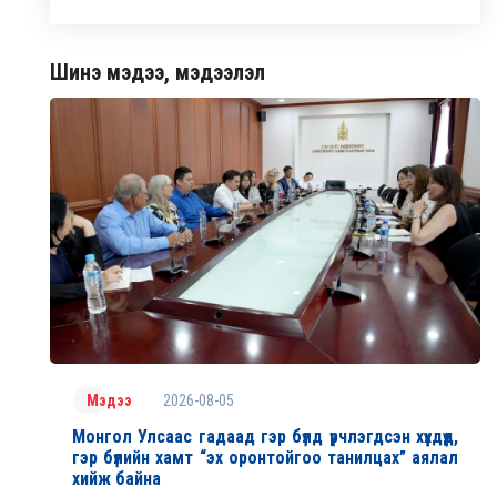
Шинэ мэдээ, мэдээлэл
2026-08-05
Мэдээ
Монгол Улсаас гадаад гэр бүлд үрчлэгдсэн хүүхдүүд,
гэр бүлийн хамт “эх оронтойгоо танилцах” аялал
хийж байна