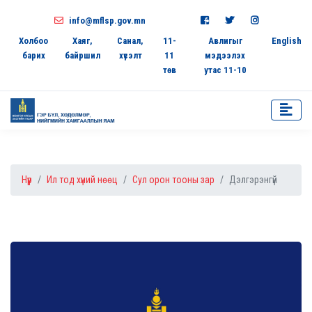
info@mflsp.gov.mn
Холбоо
Хаяг,
Санал,
11-
Авлигыг
English
барих
байршил
хүсэлт
11
мэдээлэх
төв
утас 11-10
Нүүр
Ил тод хүний нөөц
Сул орон тооны зар
Дэлгэрэнгүй