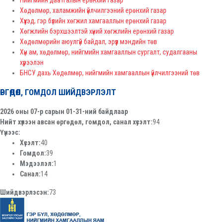
Хөдөлмөр, халамжийн үйлчилгээний ерөнхий газар
Хүүхэд, гэр бүлийн хөгжил хамгааллын ерөнхий газар
Хөгжлийн бэрхшээлтэй хүний хөгжлийн ерөнхий газар
Хөдөлмөрийн аюулгүй байдал, эрүүл мэндийн төв
Хүн ам, хөдөлмөр, нийгмийн хамгааллын сургалт, судалгааны
хүрээлэн
БНСУ дахь Хөдөлмөр, нийгмийн хамгааллын үйлчилгээний төв
ӨРГӨДӨЛ, ГОМДОЛ ШИЙДВЭРЛЭЛТ
2026 оны 07-р сарын 01-31-ний байдлаар
Нийт хүлээн авсан өргөдөл, гомдол, санал хүсэлт:
94
Үүнээс:
Хүсэлт:
40
Гомдол:
39
Мэдээлэл:
1
Санал:
14
Шийдвэрлэсэн:
73