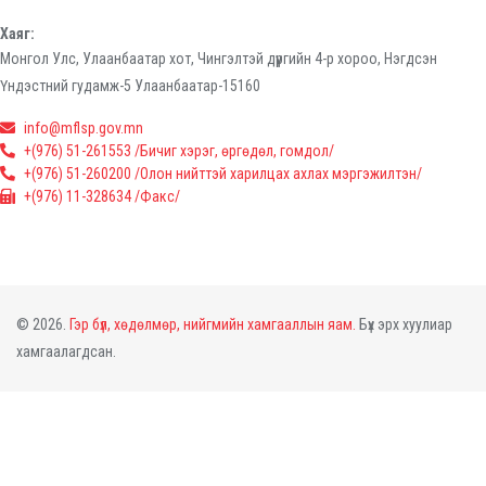
Хаяг:
Монгол Улс, Улаанбаатар хот, Чингэлтэй дүүргийн 4-р хороо, Нэгдсэн
Үндэстний гудамж-5 Улаанбаатар-15160
info@mflsp.gov.mn
+(976) 51-261553 /Бичиг хэрэг, өргөдөл, гомдол/
+(976) 51-260200 /Олон нийттэй харилцах ахлах мэргэжилтэн/
+(976) 11-328634 /Факс/
© 2026.
Гэр бүл, хөдөлмөр, нийгмийн хамгааллын яам.
Бүх эрх хуулиар
хамгаалагдсан.