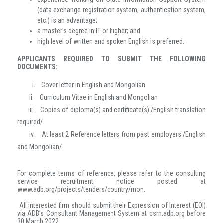
(data exchange registration system, authentication system,
etc.) is an advantage;
a master's degree in IT or higher; and
high level of written and spoken English is preferred.
APPLICANTS REQUIRED TO SUBMIT THE FOLLOWING
DOCUMENTS:
i.
Cover letter in English and Mongolian
ii.
Curriculum Vitae in English and Mongolian
iii.
Copies of diploma(s) and certificate(s) /English translation
required/
iv.
At least 2 Reference letters from past employers /English
and Mongolian/
For complete terms of reference, please refer to the consulting
service recruitment notice posted at
www.adb.org/projects/tenders/country/mon.
All interested firm should submit their Expression of Interest (EOI)
via ADB’s Consultant Management System at csrn.adb.org before
30 March 2022.