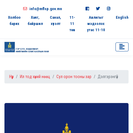
info@mflsp.gov.mn
Холбоо
Хаяг,
Санал,
11-
Авлигыг
English
барих
байршил
хүсэлт
11
мэдээлэх
төв
утас 11-10
Нүүр
Ил тод хүний нөөц
Сул орон тооны зар
Дэлгэрэнгүй