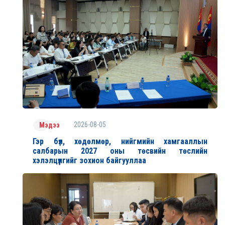
2026-08-05
Мэдээ
Гэр бүл, хөдөлмөр, нийгмийн хамгааллын
салбарын 2027 оны төсвийн төслийн
хэлэлцүүлгийг зохион байгууллаа