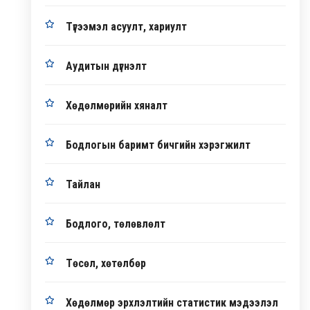
Түгээмэл асуулт, хариулт
Аудитын дүгнэлт
Хөдөлмөрийн хяналт
Бодлогын баримт бичгийн хэрэгжилт
Тайлан
Бодлого, төлөвлөлт
Төсөл, хөтөлбөр
Хөдөлмөр эрхлэлтийн статистик мэдээлэл