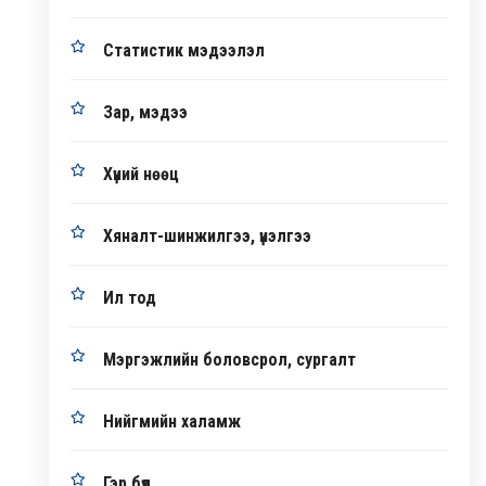
Статистик мэдээлэл
Зар, мэдээ
Хүний нөөц
Хяналт-шинжилгээ, үнэлгээ
Ил тод
Мэргэжлийн боловсрол, сургалт
Нийгмийн халамж
Гэр бүл