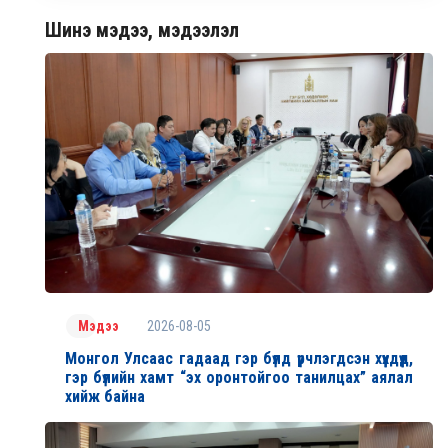
Шинэ мэдээ, мэдээлэл
2026-08-05
Мэдээ
Монгол Улсаас гадаад гэр бүлд үрчлэгдсэн хүүхдүүд,
гэр бүлийн хамт “эх оронтойгоо танилцах” аялал
хийж байна