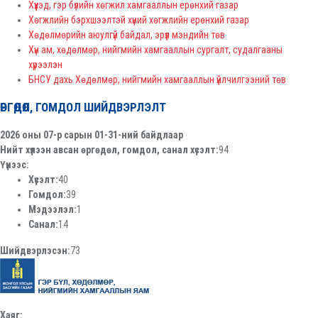
Хүүхэд, гэр бүлийн хөгжил хамгааллын ерөнхий газар
Хөгжлийн бэрхшээлтэй хүний хөгжлийн ерөнхий газар
Хөдөлмөрийн аюулгүй байдал, эрүүл мэндийн төв
Хүн ам, хөдөлмөр, нийгмийн хамгааллын сургалт, судалгааны
хүрээлэн
БНСУ дахь Хөдөлмөр, нийгмийн хамгааллын үйлчилгээний төв
ӨРГӨДӨЛ, ГОМДОЛ ШИЙДВЭРЛЭЛТ
2026 оны 07-р сарын 01-31-ний байдлаар
Нийт хүлээн авсан өргөдөл, гомдол, санал хүсэлт:
94
Үүнээс:
Хүсэлт:
40
Гомдол:
39
Мэдээлэл:
1
Санал:
14
Шийдвэрлэсэн:
73
Хаяг: