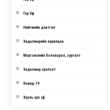
Гэр бүл
Нийгмийн даатгал
Хөдөлмөрийн харилцаа
Мэргэжлийн боловсрол, сургалт
Хөдөлмөр эрхлэлт
Ковид-19
Хууль эрх зүй