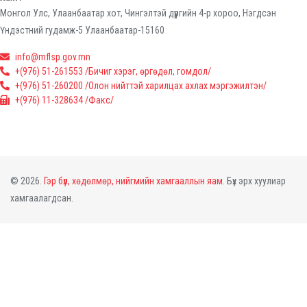
Монгол Улс, Улаанбаатар хот, Чингэлтэй дүүргийн 4-р хороо, Нэгдсэн
Үндэстний гудамж-5 Улаанбаатар-15160
info@mflsp.gov.mn
+(976) 51-261553 /Бичиг хэрэг, өргөдөл, гомдол/
+(976) 51-260200 /Олон нийттэй харилцах ахлах мэргэжилтэн/
+(976) 11-328634 /Факс/
© 2026.
Гэр бүл, хөдөлмөр, нийгмийн хамгааллын яам.
Бүх эрх хуулиар
хамгаалагдсан.