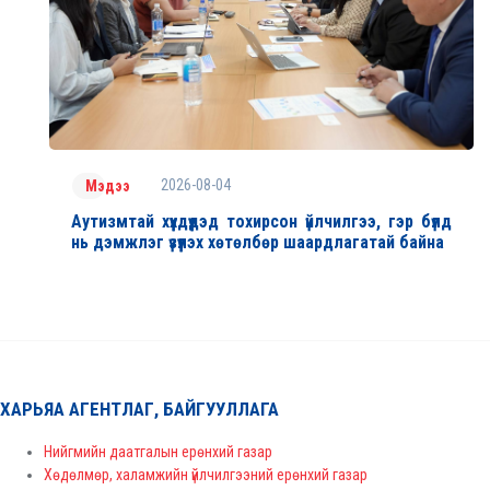
2026-08-04
Мэдээ
Аутизмтай хүүхдүүдэд тохирсон үйлчилгээ, гэр бүлд
нь дэмжлэг үзүүлэх хөтөлбөр шаардлагатай байна
ХАРЬЯА АГЕНТЛАГ, БАЙГУУЛЛАГА
Нийгмийн даатгалын ерөнхий газар
Хөдөлмөр, халамжийн үйлчилгээний ерөнхий газар