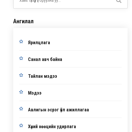
Ангилал
Ярилцлага
Санал авч байна
Тайлан мэдээ
Мэдээ
Авлигын эсрэг үйл ажиллагаа
Хүний нөөцийн удирлага