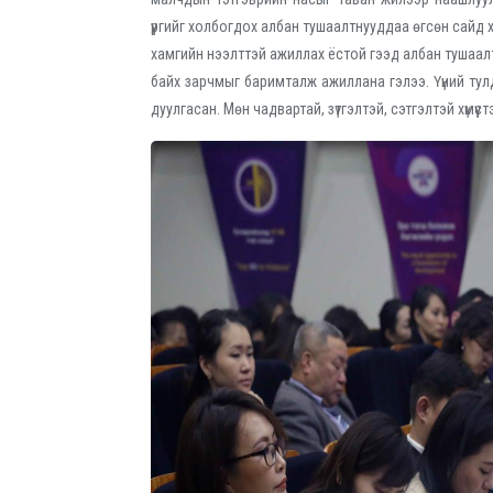
үүргийг холбогдох албан тушаалтнууддаа өгсөн сайд
хамгийн нээлттэй ажиллах ёстой гээд албан тушаалтн
байх зарчмыг баримталж ажиллана гэлээ. Үүний тул
дуулгасан. Мөн чадвартай, зүтгэлтэй, сэтгэлтэй хүмүү