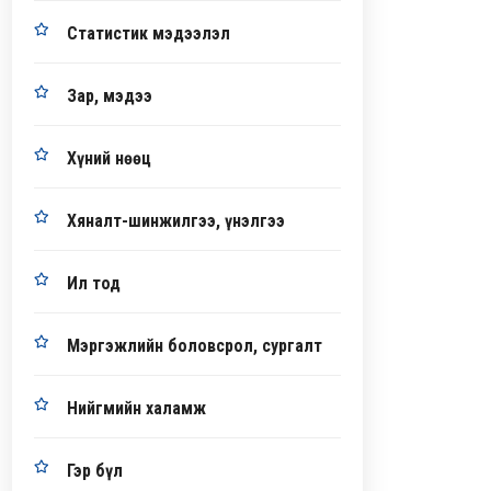
Статистик мэдээлэл
Зар, мэдээ
Хүний нөөц
Хяналт-шинжилгээ, үнэлгээ
Ил тод
Мэргэжлийн боловсрол, сургалт
Нийгмийн халамж
Гэр бүл