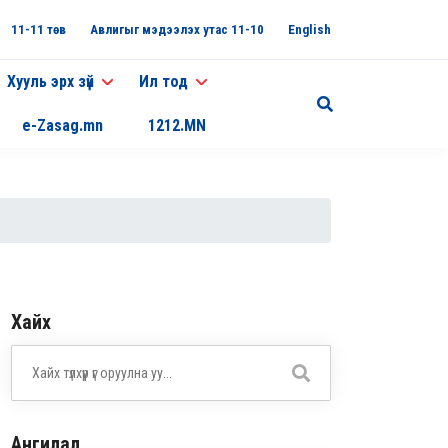
11-11 төв
Авлигыг мэдээлэх утас 11-10
English
Хууль эрх зүй
Ил тод
e-Zasag.mn
1212.MN
Хайх
Ангилал