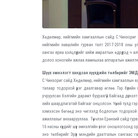
Хөдөлмөр, нийгмийн хамгааллын сайд С.Чинзориг 
нийгмийн зөвшлийн гурван талт 2017-2018 оны у
хангах яриа хэлцлүүдийг хийж амралтын өдрүүдэд ч 
долоо хоногийн ажлаа яамныхаа аппаратын ажилтн
Шүүх эмнэлэгт хандсан хүүхдийн төлбөрийг ЭМД
С.Чинзориг сайд Хөдөлмөр, нийгмийн хамгааллын яам
талаар тодорхой үүрэг даалгавар өглөө. Гэр бүлийн 
учруулсан бэлгийн дарамт буурахгүй байгаад дүгнэл
хийх шаардлагатай байгааг онцолсон. Үүний тулд гэ
хэмээсэн бөгөөд энэ чиглэлд бодлогын тодорхой 
ажиллахыг анхаарууллаа. Түүнчлэн Ерөнхий сайд гурв
16 насны хүүхдийг шүүх эмнэлгийн үзлэг оношлогоон
энэ төлбөрийг Эрүүл мэндийн даатгалын сангаас г