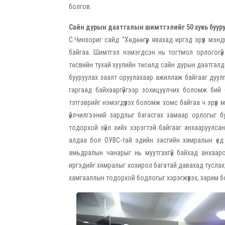
болгов.
Сайн дурын даатгалын шимтгэлийг 50 хувь буур
С.Чинзориг сайд “Хөдөөгүүр явахад иргэд эрүүл м
байгаа. Шимтгэл нэмэгдсэн нь тогтмол орлогогүй
төсвийн тухай хуулийн төсөлд сайн дурын даатгал
бууруулах заалт оруулахаар ажиллаж байгааг дуулг
гаргаад байхааргүйгээр зохицуулчих боломж бий
тэтгэврийг нэмэгдүүлэх боломж хомс байгаа ч эрүүл 
үйлчилгээний зардлыг багасгах замаар орлогыг бу
тодорхой зүйл хийх хэрэгтэй байгааг анхааруулса
алдаа бол ОУВС-тай эдийн засгийн хямралын үед 
амьдралын чанарыг нь муутгахгүй байхад анхаар
иргэдийг хямралыг хохирол багатай давахад туслах
хамгааллын тодорхой бодлогыг хэрэгжүүлэх, зарим б