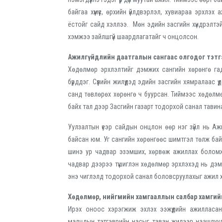
байгаа хүмүүс, өрхийн үйлдвэрлэл, хувиараа эрхлэх
ёстойг сайд хэллээ. Мөн эдийн засгийн хүндрэлт
хэмжээ зайлшгүй шаардлагатайг ч онцолсон.
Ажилгүйдлийн даатгалын сангаас олгодог тэт
Хөдөлмөр эрхлэлтийг дэмжих сангийн хөрөнгө га
бүрддэг. Сүүлийн жилүүдэд эдийн засгийн хямралаас 
санд төвлөрөх хөрөнгө ч буурсан. Тиймээс хөдөлмө
байх тал дээр Засгийн газарт тодорхой санал тавин
Уулзалтын үеэр сайдын онцлон өөр нэг зүйл нь А
байсан юм. Уг сангийн хөрөнгөөс шимтгэл төлж бай
шинэ ур чадвар эзэмших, хөрвөж ажиллах боломж
чадвар дээрээ түшиглэн хөдөлмөр эрхлэхэд нь дэмжлэ
энэ чиглэлд тодорхой санал боловсруулахыг ажил ха
Хөдөлмөр, нийгмийн хамгааллын салбар хамги
Ирэх оноос хэрэгжиж эхлэх ээжүүдийн ажилласан ж
малчдын тэтгэврийн насыг таван жилээр наашлуу