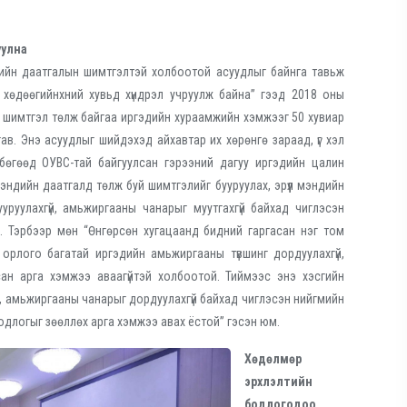
уулна
эндийн даатгалын шимтгэлтэй холбоотой асуудлыг байнга тавьж
 хөдөөгийнхний хувьд хүндрэл учруулж байна” гээд 2018 оны
д шимтгэл төлж байгаа иргэдийн хураамжийн хэмжээг 50 хувиар
ав. Энэ асуудлыг шийдэхэд айхавтар их хөрөнгө зараад, үг хэл
 бөгөөд ОУВС-тай байгуулсан гэрээний дагуу иргэдийн цалин
мэндийн даатгалд төлж буй шимтгэлийг бууруулах, эрүүл мэндийн
уруулахгүй, амьжиргааны чанарыг муутгахгүй байхад чиглэсэн
н. Тэрбээр мөн “Өнгөрсөн хугацаанд бидний гаргасан нэг том
орлого багатай иргэдийн амьжиргааны түвшинг дордуулахгүй,
сан арга хэмжээ аваагүйтэй холбоотой. Тиймээс энэ хэсгийн
, амьжиргааны чанарыг дордуулахгүй байхад чиглэсэн нийгмийн
одлогыг зөөллөх арга хэмжээ авах ёстой” гэсэн юм.
Хөдөлмөр
эрхлэлтийн
бодлогодоо