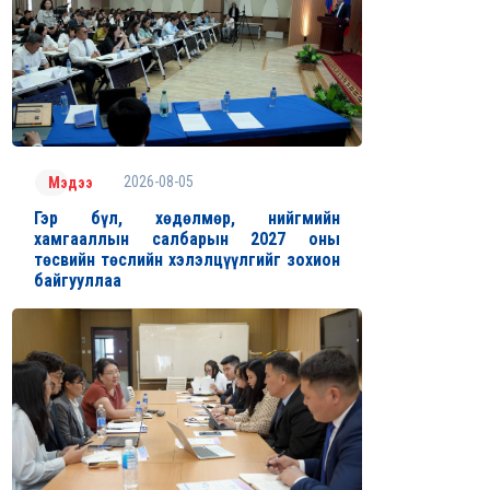
2026-08-05
Мэдээ
Гэр бүл, хөдөлмөр, нийгмийн
хамгааллын салбарын 2027 оны
төсвийн төслийн хэлэлцүүлгийг зохион
байгууллаа