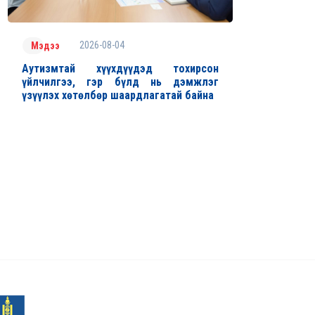
2026-08-04
Мэдээ
Аутизмтай хүүхдүүдэд тохирсон
үйлчилгээ, гэр бүлд нь дэмжлэг
үзүүлэх хөтөлбөр шаардлагатай байна