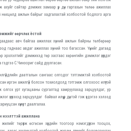
 аж ахуйг сайтар дэмжих замаар үр дүн гаргахын төлөө ажиллах
эй нөхцөлд ажлын байрыг хадгалахтай холбоотой бодлого арга
гэмжийг өөрчлөх ёстой
даадаас авч байгаа ажиллах хүчний ажлын байрны төлбөрөөр
үүдээд гаднаас авдаг ажиллах хүчний тоо багассан. Үүнийг дагаад
р эрхлэлтийг дэмжихэд төр засгаас хөрөнгийн дэмжлэг үзүүлдэг
а гэдгээ С.Чинзориг сайд дуулгасан.
жилгүйдлийн даатгалын сангаас олгодог тэтгэмжтэй холбоотой
сан иргэн ажилгүй болсон тохиолдолд тэтгэмж олгохоос илүүтэй
 олгох урт хугацааны сургалтад хамруулахад зарцуулдаг, ур
г үзүүлэхэд зарцуулдаг байвал илүү үр дүнтэй гэж үздэгээ хэлээд
риуцсан хүмүүст даалгалаа.
йн нээлттэй ажиллана
илийг төрүүлж өсгөсөн хүүхдийн тоогоор нэмэгдүүлэн тооцох,
лах зэрэг хуулиудтай холбоотой журам дүрмийг боловсруулах