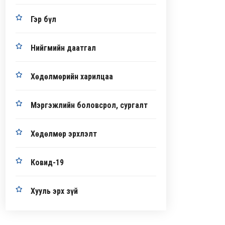
Гэр бүл
Нийгмийн даатгал
Хөдөлмөрийн харилцаа
Мэргэжлийн боловсрол, сургалт
Хөдөлмөр эрхлэлт
Ковид-19
Хууль эрх зүй