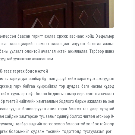
өнгөрсөн баасан гаригт ажлаа хүлээж авснаас хойш Хөдөлмөр
лсын хэлэлцээрийн нэмэлт хэлэлцээг явуулах бэлтгэл ажлыг
албаны уулзалт олонтой ачаалал ихтэй ажиллалаа. Тэрбээр шинэ
уудтай уулзахаас эхэлсэн юм.
С-гаас гаргах боломжтой
ны хариуцдаг салбар бүрт нэн даруй хийж хэрэгжүүлэх ажлуудын
хүрээнд гарч байгаа хүчирхийлэл тэр дундаа бага насны хүүхдэд
т хийж хууль эрх зүйн болон бодлогын ямар өөрчлөлт шинэчлэлт
р бүл төвтэй нийгмийн хамгааллын бодлого барьж ажиллах нь зөв
саналуудыг боловсруулж ажил хэрэг болгох тал дээр хурдтай
ан сайдын хамтарсан тушаалыг хүчингүй болгох чиглэл өгснөөр 0-
д оруулахад төлбөр авдгийг зогсоохоор болсонтой холбоотойгоор
аргах боломжийг судалж төсвийн тодотголд тусгуулахыг үүрэг