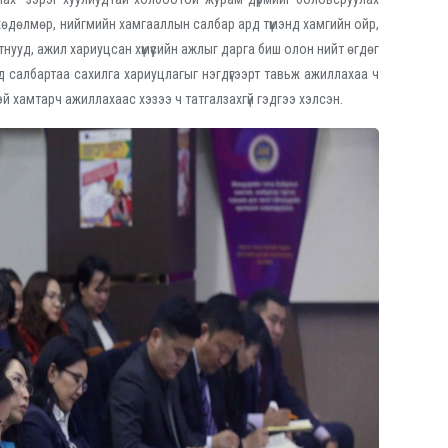
 хөдөлмөр, нийгмийн хамгааллын салбар ард түмэнд хамгийн ойр,
ууд, ажил хариуцсан хүмүүсийн ажлыг дарга биш олон нийт өгдөг
д салбартаа сахилга хариуцлагыг нэгдүгээрт тавьж ажиллахаа ч
стэй хамтарч ажиллахаас хэзээ ч татгалзахгүй гэдгээ хэлсэн.