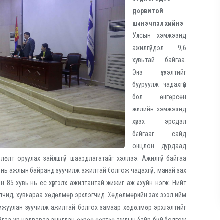
дорвитой
шинэчлэл хийнэ
Улсын хэмжээнд
ажилгүйдэл 9,6
хувьтай байгаа.
Энэ үзүүлэлтийг
бууруулж чадахгүй
бол өнгөрсөн
жилийн хэмжээнд
хүрэх эрсдэл
байгааг сайд
онцлон дурдаад
өлт оруулах зайлшгүй шаардлагатайг хэллээ. Ажилгүй байгаа
нь ажлын байранд зуучилж ажилтай болгож чадахгүй, манай зах
н 85 хувь нь ес хүртэлх ажилтантай жижиг аж ахуйн нэгж. Нийт
лчид, хувиараа хөдөлмөр эрхлэгчид. Хөдөлмөрийн зах зээл ийм
мжуулан зуучилж ажилтай болгох замаар хөдөлмөр эрхлэлтийг
 байгаа ур чадвараа ашиглан өөрөө өөртөө ажлын байр бий болгож