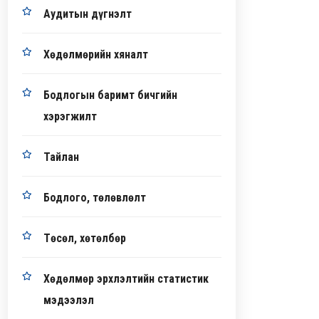
Аудитын дүгнэлт
Хөдөлмөрийн хяналт
Бодлогын баримт бичгийн
хэрэгжилт
Тайлан
Бодлого, төлөвлөлт
Төсөл, хөтөлбөр
Хөдөлмөр эрхлэлтийн статистик
мэдээлэл