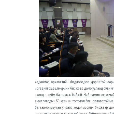
хөдөлмөр эрхлэлтийн бодлогодоо дорвитой өөрчл
иргэдийг хөдөлмөрийн биржээр дамжуулаад бүгдийг 
зээлд ч тийм багтаамж байхгүй. Нийт ажил олгогчий
ажиллагсдын 53 хувь нь тогтмол биш орлоготой ма
багтаамж муутай учраас хөдөлмөрийн биржээр да
нэмэгдүүлнэ гэдэг үр дүн муутай ажил. Тиймээс өөрт