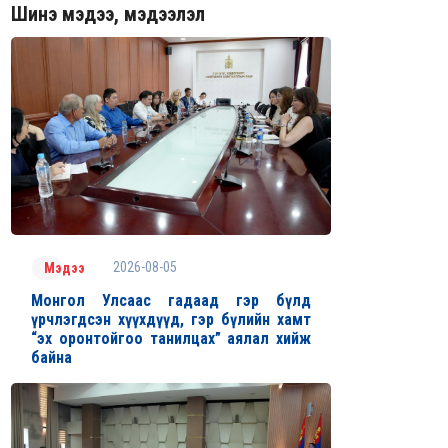
Шинэ мэдээ, мэдээлэл
2026-08-05
Мэдээ
Монгол Улсаас гадаад гэр бүлд
үрчлэгдсэн хүүхдүүд, гэр бүлийн хамт
“эх оронтойгоо танилцах” аялал хийж
байна