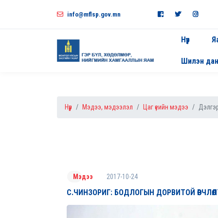
info@mflsp.gov.mn
Нүүр
Я
Шилэн да
Нүүр
Мэдээ, мэдээлэл
Цаг үеийн мэдээ
Дэлгэр
2017-10-24
Мэдээ
С.ЧИНЗОРИГ: БОДЛОГЫН ДОРВИТОЙ ӨӨРЧЛӨ