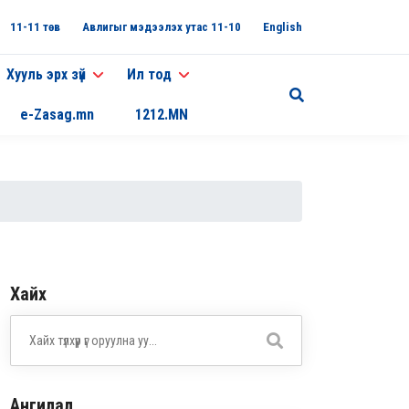
11-11 төв
Авлигыг мэдээлэх утас 11-10
English
Хууль эрх зүй
Ил тод
e-Zasag.mn
1212.MN
Хайх
Ангилал