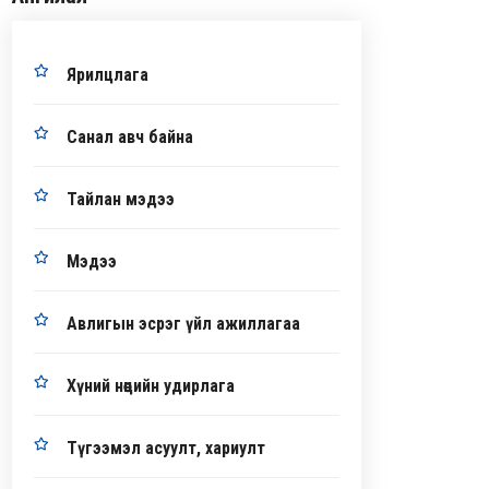
Ярилцлага
Санал авч байна
Тайлан мэдээ
Мэдээ
Авлигын эсрэг үйл ажиллагаа
Хүний нөөцийн удирлага
Түгээмэл асуулт, хариулт