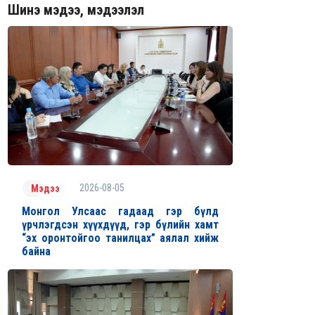
Шинэ мэдээ, мэдээлэл
2026-08-05
Мэдээ
Монгол Улсаас гадаад гэр бүлд
үрчлэгдсэн хүүхдүүд, гэр бүлийн хамт
“эх оронтойгоо танилцах” аялал хийж
байна