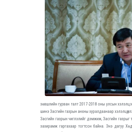
зөвшлийн гурван талт 2017-2018 оны улсын хэлэлц
шинэ Засгийн газрын анхны хуралдаанаар хэлэлцүүл
Засгийн газрын чиглэлийг дэмжиж, Засгийн газрыг т
захирамж гаргахаар тогтсон байна. Энэ дагуу Хө