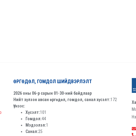
ӨРГӨДӨЛ, ГОМДОЛ ШИЙДВЭРЛЭЛТ
2026 оны 06-р сарын 01-30-ний байдлаар
Нийт хүлээн авсан өргөдөл, гомдол, санал хүсэлт:
172
Ха
Үүнээс:
Мо
р
Хүсэлт:
101
Нэ
Гомдол:
44
Мэдээлэл:
1
Санал:
25