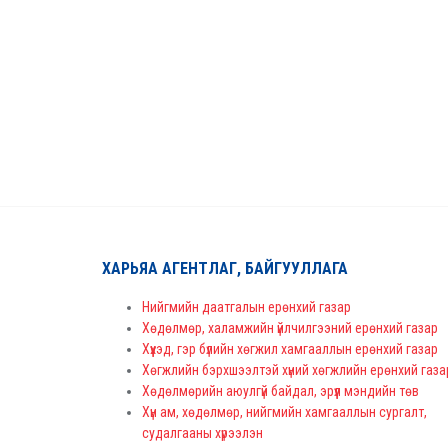
ХАРЬЯА АГЕНТЛАГ, БАЙГУУЛЛАГА
Нийгмийн даатгалын ерөнхий газар
Хөдөлмөр, халамжийн үйлчилгээний ерөнхий газар
Хүүхэд, гэр бүлийн хөгжил хамгааллын ерөнхий газар
Хөгжлийн бэрхшээлтэй хүний хөгжлийн ерөнхий газа
Хөдөлмөрийн аюулгүй байдал, эрүүл мэндийн төв
Хүн ам, хөдөлмөр, нийгмийн хамгааллын сургалт,
судалгааны хүрээлэн