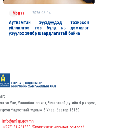
2026-08-04
Мэдээ
Аутизмтай хүүхдүүдэд тохирсон
үйлчилгээ, гэр бүлд нь дэмжлэг
үзүүлэх хөтөлбөр шаардлагатай байна
яг:
нгол Улс, Улаанбаатар хот, Чингэлтэй дүүргийн 4-р хороо,
гдсэн Үндэстний гудамж-5 Улаанбаатар-15160
info@mflsp.gov.mn
+(976) 51-261553 /Бичиг хэрэг, өргөдөл, гомдол/