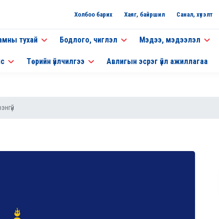
Холбоо барих
Хаяг, байршил
Санал, хүсэлт
амны тухай
Бодлого, чиглэл
Мэдээ, мэдээлэл
нс
Төрийн үйлчилгээ
Авлигын эсрэг үйл ажиллагаа
энгүй