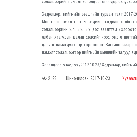
хэлэлцээрийн нэмэлт хэлэлцээг өнөөдөр эхлүүлэхээ
Хөдөлмөр, нийгмийн зөвшлийн гурван талт 2017-2
Монголын ажил олгогч эздийн нэгдсэн холбоо х
хэлэлцээрийн 2.4, 3.2, 3.9 дэх заалттай холбоот
албан хаагчдын цалин хөлсийг ирэх онд үе шаттай
цалинг нэмэгдүүлэх түр хорооноос Засгийн газарт ш
нэмэлт хэлэлцээгээр нийгмийн зөвшлийн талууд эд
Хэлэлцээр өнөөдөр /2017.10.23/ Хөдөлмөр, нийгмий
2128
Шинэчилсэн: 2017-10-23
Хуваалц