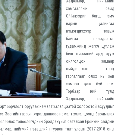
Хөдөлмөр, нийгмийн
хамгааллын сайд
С.Чинзориг багш, эмч
нарын цалингаа
нэмэгдүүлэхээр тавьж
байгаа шаардлагыг
гудамжинд жагсч цуглаж
биш ширээний ард сууж
ойлголцох замаар
шийдвэрлэх гарц
гаргалгааг олох нь зөв
хэмээн үзэж буй юм.
Тэрбээр үүний тулд
Хөдөлмөр, нийгмийн
ээрт өөрчлөлт оруулах нэмэлт хэлэлцээтэй холбоотой асуудлыг
лээ. Засгийн газрын хуралдаанаас нэмэлт хэлэлцээнд баримтлах
өлөөлөх төлөөлөгчдийн бүрэлдэхүүнийг баталсан Ерөнхий сайдын
дөлмөр, нийгмийн зөвшлийн гурван талт улсын 2017-2018 оны