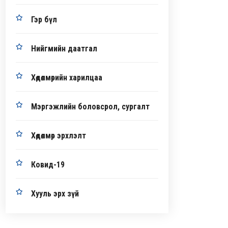
Гэр бүл
Нийгмийн даатгал
Хөдөлмөрийн харилцаа
Мэргэжлийн боловсрол, сургалт
Хөдөлмөр эрхлэлт
Ковид-19
Хууль эрх зүй