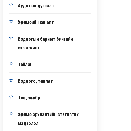
Аудитын дүгнэлт
Хөдөлмөрийн хяналт
Бодлогын баримт бичгийн
хэрэгжилт
Тайлан
Бодлого, төлөвлөлт
Төсөл, хөтөлбөр
Хөдөлмөр эрхлэлтийн статистик
мэдээлэл