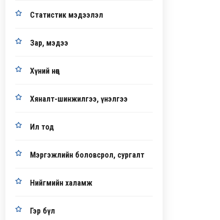
Статистик мэдээлэл
Зар, мэдээ
Хүний нөөц
Хяналт-шинжилгээ, үнэлгээ
Ил тод
Мэргэжлийн боловсрол, сургалт
Нийгмийн халамж
Гэр бүл