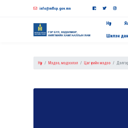
info@mflsp.gov.mn
Нүүр
Я
Шилэн да
Нүүр
Мэдээ, мэдээлэл
Цаг үеийн мэдээ
Дэлгэр