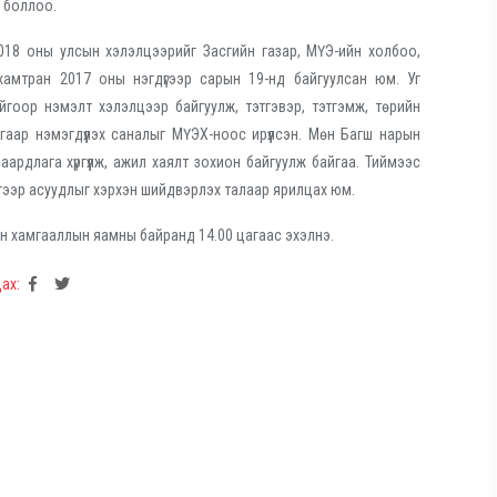
р боллоо.
018 оны улсын хэлэлцээрийг Засгийн газар, МҮЭ-ийн холбоо,
амтран 2017 оны нэгдүгээр сарын 19-нд байгуулсан юм. Уг
ойгоор нэмэлт хэлэлцээр байгуулж, тэтгэвэр, тэтгэмж, төрийн
гаар нэмэгдүүлэх саналыг МҮЭХ-ноос ирүүлсэн. Мөн Багш нарын
аардлага хүргүүлж, ажил хаялт зохион байгуулж байгаа. Тиймээс
гээр асуудлыг хэрхэн шийдвэрлэх талаар ярилцах юм.
н хамгааллын яамны байранд 14.00 цагаас эхэлнэ.
ах: