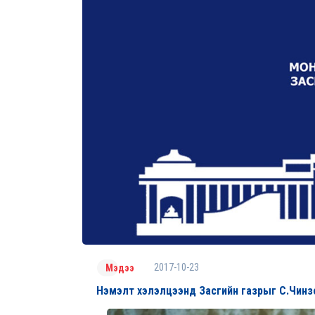
2017-10-23
Мэдээ
Нэмэлт хэлэлцээнд Засгийн газрыг С.Чинзори