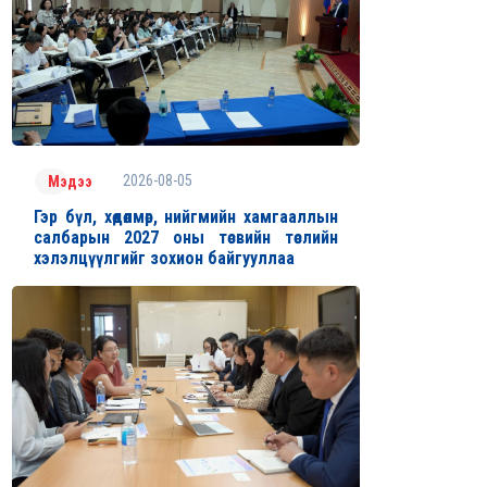
2026-08-05
Мэдээ
Гэр бүл, хөдөлмөр, нийгмийн хамгааллын
салбарын 2027 оны төсвийн төслийн
хэлэлцүүлгийг зохион байгууллаа