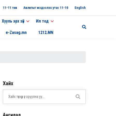
11-11 төв
Авлигыг мэдээлэх утас 11-10
English
Хууль эрх зүй
Ил тод
e-Zasag.mn
1212.MN
Хайх
Ангилал