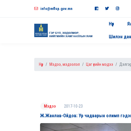
info@mflsp.gov.mn
Нүүр
Я
Шилэн да
Нүүр
Мэдээ, мэдээлэл
Цаг үеийн мэдээ
Дэлгэр
2017-10-23
Мэдээ
Ж.Жанлав-Ойдов: Ур чадварын олимп гэдэг у