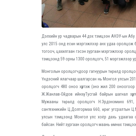
Дэлхийн ур чадварын 44 дэх тэмцээн АНЭУ-ын Абу
улс 2015 онд есөн мэргэжлээр анх удаа оролцож ба
тогооч, цахилгаан гэсэн зургаан мэргэжлээр оролц
тэмцээнд 59 орны 1300 оролцогч, 51 мэргэжлээр у
Монголын оролцогчдоор гагнуурын төрөлд оролцог
Үндэсний ялагчаар шалгарсан нь Монгол улсын 201
оролцогч 480 оноо хүртэж (энэ жил 200 оноогоо
Ж.Жанлав-Ойдов ийнхүү Тусгай байрын шагнал хү
Мужааны төрөлд оролцогч Н.Эрдэнэмөнх 691, ц
сантехникийн Ц.Долгормаа 660, өрөг угсралтын Ц.Мя
улсын тэмцээнд Монгол улс хоёр дахь удаагаа 
байсан. Нийт зургаан оролцогч маань өмнөх тэмцээ