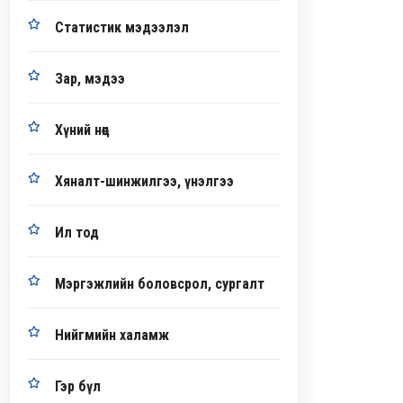
Статистик мэдээлэл
Зар, мэдээ
Хүний нөөц
Хяналт-шинжилгээ, үнэлгээ
Ил тод
Мэргэжлийн боловсрол, сургалт
Нийгмийн халамж
Гэр бүл