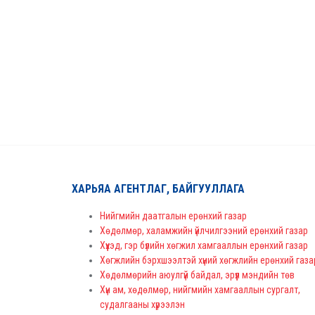
ХАРЬЯА АГЕНТЛАГ, БАЙГУУЛЛАГА
Нийгмийн даатгалын ерөнхий газар
Хөдөлмөр, халамжийн үйлчилгээний ерөнхий газар
Хүүхэд, гэр бүлийн хөгжил хамгааллын ерөнхий газар
Хөгжлийн бэрхшээлтэй хүний хөгжлийн ерөнхий газа
Хөдөлмөрийн аюулгүй байдал, эрүүл мэндийн төв
Хүн ам, хөдөлмөр, нийгмийн хамгааллын сургалт,
судалгааны хүрээлэн