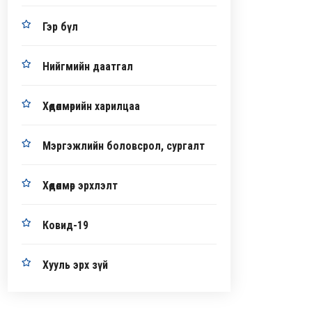
Гэр бүл
Нийгмийн даатгал
Хөдөлмөрийн харилцаа
Мэргэжлийн боловсрол, сургалт
Хөдөлмөр эрхлэлт
Ковид-19
Хууль эрх зүй