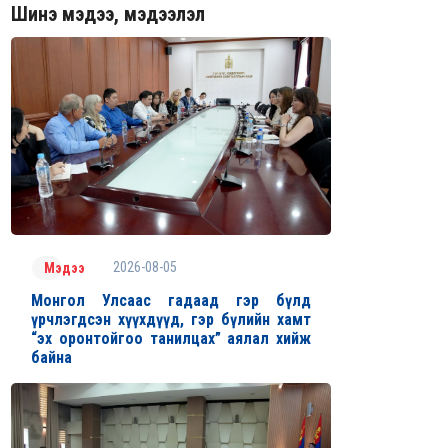
Шинэ мэдээ, мэдээлэл
2026-08-05
Мэдээ
Монгол Улсаас гадаад гэр бүлд
үрчлэгдсэн хүүхдүүд, гэр бүлийн хамт
“эх оронтойгоо танилцах” аялал хийж
байна