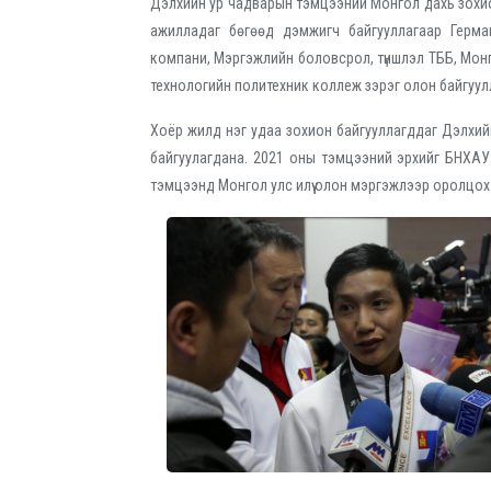
Дэлхийн ур чадварын тэмцээний Монгол дахь зохи
ажилладаг бөгөөд дэмжигч байгууллагаар Герм
компани, Мэргэжлийн боловсрол, түншлэл ТББ, Монг
технологийн политехник коллеж зэрэг олон байгуул
Хоёр жилд нэг удаа зохион байгууллагддаг Дэлхи
байгуулагдана. 2021 оны тэмцээний эрхийг БНХАУ
тэмцээнд Монгол улс илүү олон мэргэжлээр оролцо