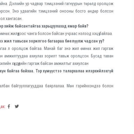
айна. Дэлхийн ур чадвар тэмцээний гагнуурын төрөлд оролцож
дорсон. Энэ удаагийн тэмцээний онооны босго өндөр болсон
ол хангасан.
эр хийж байсантайгаа харьцуулахад ямар байв?
өмнөх жилүүдээс чанга болсон байсан учраас нэлээд хэцүү байлаа.
нэ жил тавьсан зорилгоо багаараа биелүүлж чадсан уу?
агаа л оролцож байгаа. Манай баг энэ жил өмнөх жил гаргаж
н амжилтуудаа ахиулах зорилт тавьж оролцсон. Бусад таван
илийн хүүхдүүдийн гаргаж байсан амжилтыг ахиулсан
н байгаа байхаа. Тэр хүмүүстээ талархалаа илэрхийлэхгүй
 албан байгууллагууддаа баярлалаа. Мөн гэрийнхэндээ болон
ах: