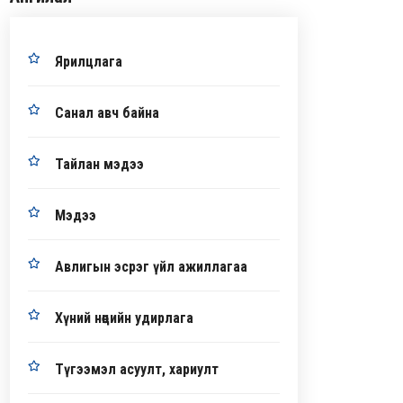
Ярилцлага
Санал авч байна
Тайлан мэдээ
Мэдээ
Авлигын эсрэг үйл ажиллагаа
Хүний нөөцийн удирлага
Түгээмэл асуулт, хариулт