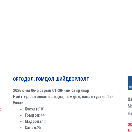
ӨРГӨДӨЛ, ГОМДОЛ ШИЙДВЭРЛЭЛТ
2026 оны 06-р сарын 01-30-ний байдлаар
Нийт хүлээн авсан өргөдөл, гомдол, санал хүсэлт:
172
Ха
Үүнээс:
Мо
р
Хүсэлт:
101
Нэ
Гомдол:
44
Мэдээлэл:
1
Санал:
25