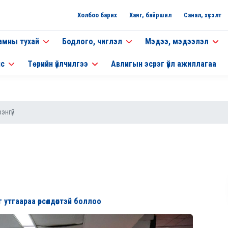
Холбоо барих
Хаяг, байршил
Санал, хүсэлт
амны тухай
Бодлого, чиглэл
Мэдээ, мэдээлэл
нс
Төрийн үйлчилгээ
Авлигын эсрэг үйл ажиллагаа
энгүй
тгаараа өрсөлдөөнтэй боллоо