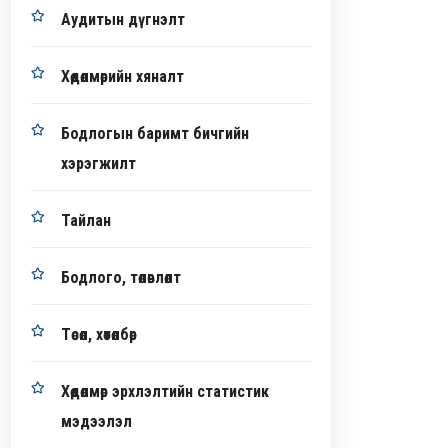
Аудитын дүгнэлт
Хөдөлмөрийн хяналт
Бодлогын баримт бичгийн
хэрэгжилт
Тайлан
Бодлого, төлөвлөлт
Төсөл, хөтөлбөр
Хөдөлмөр эрхлэлтийн статистик
мэдээлэл