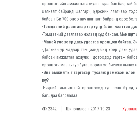
оролцогчийн амжилтыг ахиулсандаа бас баяртай б
шагналт байранд шалгарч, үндэсний ялагчаар то
байсан. Би 700 оноо авч шагналт байранд орох болз
-Тэмцээний даалгавар хэр хүнд байв. Бэлтгэл дэ
-Тэмцээний даалгавар нэлээд хүнд байсан. Мөн шүүлт 
-Манай улс хоёр дахь удаагаа оролцож байгаа. Э
-Дэлхийн ур чадвар тэмцээнд бид хоёр дахь уда
байсан амжилтаа ахиулж, дотоодод гаргаж байса
оролцогч маань тус бүртээ зорилгоо биелүүлж өмнөх ж
-Энэ амжилтыг гаргахад тусалж дэмжсэн олон хү
юу?
-Биднийг амжилттай оролцоход тусласан бүх хүн,
багшдаа баярлалаа.
2342
Шинэчилсэн: 2017-10-23
Хуваалц