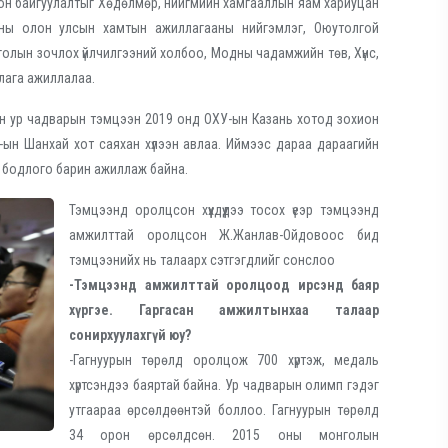
он байгуулалтыг Хөдөлмөр, нийгмийн хамгааллын яам хариуцан
аны олон улсын хамтын ажиллагааны нийгэмлэг, Оюутолгой
олын зочлох үйлчилгээний холбоо, Модны чадамжийн төв, Хүнс,
лага ажиллалаа.
йн ур чадварын тэмцээн 2019 онд ОХУ-ын Казань хотод зохион
-ын Шанхай хот саяхан хүлээн авлаа. Иймээс дараа дараагийн
х бодлого барин ажиллаж байна.
Тэмцээнд оролцсон хүүхдүүдээ тосох үеэр тэмцээнд
амжилттай оролцсон Ж.Жанлав-Ойдовоос бид
тэмцээнийх нь талаарх сэтгэгдлийг сонслоо
-Тэмцээнд амжилттай оролцоод ирсэнд баяр
хүргэе. Гаргасан амжилтынхаа талаар
сонирхуулахгүй юу?
-Гагнуурын төрөлд оролцож 700 хүртэж, медаль
хүртсэндээ баяртай байна. Ур чадварын олимп гэдэг
утгаараа өрсөлдөөнтэй боллоо. Гагнуурын төрөлд
34 орон өрсөлдсөн. 2015 оны монголын