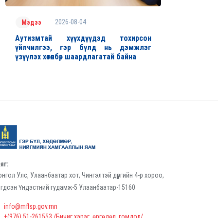
2026-08-04
Мэдээ
Аутизмтай хүүхдүүдэд тохирсон
үйлчилгээ, гэр бүлд нь дэмжлэг
үзүүлэх хөтөлбөр шаардлагатай байна
яг:
нгол Улс, Улаанбаатар хот, Чингэлтэй дүүргийн 4-р хороо,
гдсэн Үндэстний гудамж-5 Улаанбаатар-15160
info@mflsp.gov.mn
+(976) 51-261553 /Бичиг хэрэг, өргөдөл, гомдол/