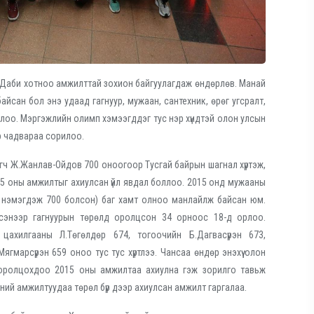
 Даби хотноо амжилттай зохион байгуулагдаж өндөрлөв. Манай
йсан бол энэ удаад гагнуур, мужаан, сантехник, өрөг угсралт,
лоо. Мэргэжлийн олимп хэмээгддэг тус нэр хүндтэй олон улсын
р чадвараа сорилоо.
ч Ж.Жанлав-Ойдов 700 оноогоор Тусгай байрын шагнал хүртэж,
5 оны амжилтыг ахиулсан үйл явдал боллоо. 2015 онд мужааны
р нэмэгдэж 700 болсон) баг хамт олноо манлайлж байсан юм.
ртсэнээр гагнуурын төрөлд оролцсон 34 орноос 18-д орлоо.
ахилгааны Л.Төгөлдөр 674, тогоочийн Б.Дагвасүрэн 673,
гмарсүрэн 659 оноо тус тус хүртлээ. Чансаа өндөр энэхүү олон
оролцохдоо 2015 оны амжилтаа ахиулна гэж зорилго тавьж
ний амжилтуудаа төрөл бүр дээр ахиулсан амжилт гаргалаа.