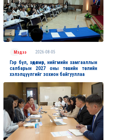
2026-08-05
Мэдээ
Гэр бүл, хөдөлмөр, нийгмийн хамгааллын
салбарын 2027 оны төсвийн төслийн
хэлэлцүүлгийг зохион байгууллаа